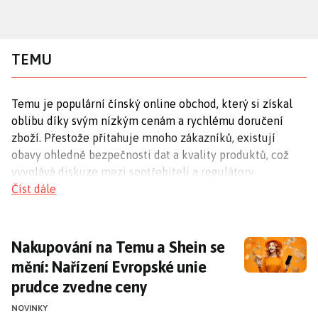
Přejít
k
hlavnímu
TEMU
obsahu
Temu je populární čínský online obchod, který si získal
oblibu díky svým nízkým cenám a rychlému doručení
zboží. Přestože přitahuje mnoho zákazníků, existují
obavy ohledně bezpečnosti dat a kvality produktů, což
vyvolává diskuze mezi spotřebiteli a regulátory.
Číst dále
Levné nákupy
Temu je známé svými extrémně nízkými cenami, které
Nakupování na Temu a Shein se mění: Naříz
Nakupování na Temu a Shein se
často přitahují zákazníky hledající výhodné nabídky. Díky
mění: Nařízení Evropské unie
promyšlenému obchodnímu modelu a strategiím, jako je
prudce zvedne ceny
gamifikace, se Temu podařilo rychle rozšířit mezi
uživateli. Tento přístup umožňuje Temu konkurovat
NOVINKY