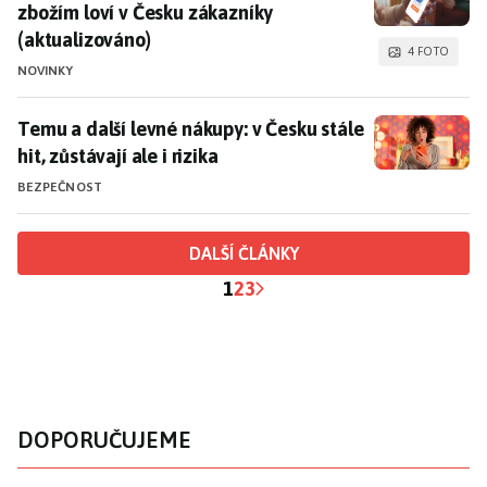
zbožím loví v Česku zákazníky
(aktualizováno)
4 FOTO
NOVINKY
Temu a další levné nákupy: v Česku stále hit, zůstávají 
Temu a další levné nákupy: v Česku stále
hit, zůstávají ale i rizika
BEZPEČNOST
DALŠÍ ČLÁNKY
1
2
3
DOPORUČUJEME