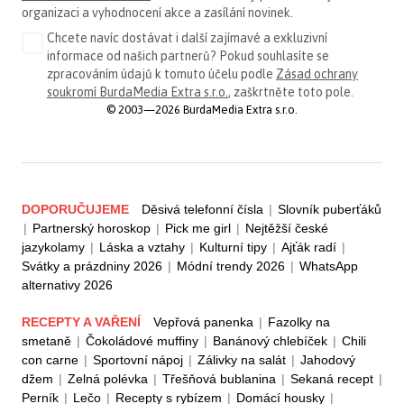
organizaci a vyhodnocení akce a zasílání novinek.
Chcete navíc dostávat i další zajímavé a exkluzivní
informace od našich partnerů? Pokud souhlasíte se
zpracováním údajů k tomuto účelu podle
Zásad ochrany
soukromí BurdaMedia Extra s.r.o.
, zaškrtněte toto pole.
© 2003—2026 BurdaMedia Extra s.r.o.
DOPORUČUJEME
Děsivá telefonní čísla
|
Slovník puberťáků
|
Partnerský horoskop
|
Pick me girl
|
Nejtěžší české
jazykolamy
|
Láska a vztahy
|
Kulturní tipy
|
Ajťák radí
|
Svátky a prázdniny 2026
|
Módní trendy 2026
|
WhatsApp
alternativy 2026
RECEPTY A VAŘENÍ
Vepřová panenka
|
Fazolky na
smetaně
|
Čokoládové muffiny
|
Banánový chlebíček
|
Chili
con carne
|
Sportovní nápoj
|
Zálivky na salát
|
Jahodový
džem
|
Zelná polévka
|
Třešňová bublanina
|
Sekaná recept
|
Perník
|
Lečo
|
Recepty s rybízem
|
Domácí housky
|