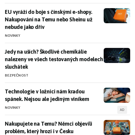
etablovaným gigantům, jako jsou
Amazon
a AliExpress.
EU vyráží do boje s čínskými e-shopy. Nakupování na
EU vyráží do boje s čínskými e-shopy.
Bezpečnostní rizika
Nakupování na Temu nebo Sheinu už
nebude jako dřív
Přestože Temu nabízí atraktivní ceny, uživatelé by měli
být obezřetní ohledně bezpečnostních rizik. Objevují se
NOVINKY
stížnosti na ochranu osobních údajů a otázky týkající se
pravosti a bezpečnosti produktů.
Evropská unie
a další
Jedy na uších? Škodlivé chemikálie nalezeny ve všec
Jedy na uších? Škodlivé chemikálie
instituce zvažují regulační opatření, aby tyto problémy
nalezeny ve všech testovaných modelech
řešily.
sluchátek
BEZPEČNOST
Tipy a trendy
Proč je Temu oblíbený:
Objevte tajné triky pro
Technologie v ložnici nám kradou spánek. Nejsou ale
Technologie v ložnici nám kradou
levnější nákupy
.
spánek. Nejsou ale jediným viníkem
Temu e-shop
: Nejlepší elektronické vychytávky za pár
NOVINKY
AD
korun.
3 technologické vychytávky z Temu:
Objevte
Nakupujete na Temu? Němci objevili problém, který h
Nakupujete na Temu? Němci objevili
neobvyklé doplňky za skvělé ceny
.
problém, který hrozí i v Česku