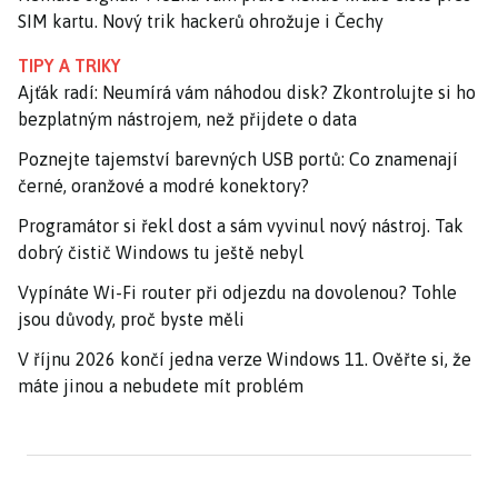
SIM kartu. Nový trik hackerů ohrožuje i Čechy
TIPY A TRIKY
Ajťák radí: Neumírá vám náhodou disk? Zkontrolujte si ho
bezplatným nástrojem, než přijdete o data
Poznejte tajemství barevných USB portů: Co znamenají
černé, oranžové a modré konektory?
Programátor si řekl dost a sám vyvinul nový nástroj. Tak
dobrý čistič Windows tu ještě nebyl
Vypínáte Wi-Fi router při odjezdu na dovolenou? Tohle
jsou důvody, proč byste měli
V říjnu 2026 končí jedna verze Windows 11. Ověřte si, že
máte jinou a nebudete mít problém