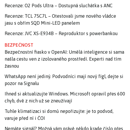
Recenze: O2 Pods Ultra – Dostupná sluchátka s ANC
Recenze: TCL 75C7L – Otestovali jsme nového vládce
jasu s obřím SQD Mini-LED panelem
Recenze: JVC XS-E934B – Reproduktor s powerbankou
BEZPEČNOST
Bezpečnostní fiasko v OpenAI: Umělá inteligence si sama
našla cestu ven z izolovaného prostředí. Experti nad tím
žasnou
WhatsApp není jediný. Podvodníci mají nový fígl, dejte si
pozor na Signalu
Ihned si aktualizujte Windows. Microsoft opravil přes 600
chyb, dvě z nich už se zneužívají
Tuhle klimatizaci si domů nepořizujte: je to podvod,
varuje před ní i ČOI
Nemáte signál? Možná vám právě někdo krade číslo přes