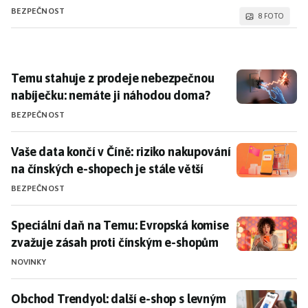
BEZPEČNOST
8 FOTO
Temu stahuje z prodeje nebezpečnou nabíječku: nem
Temu stahuje z prodeje nebezpečnou
nabíječku: nemáte ji náhodou doma?
BEZPEČNOST
Vaše data končí v Číně: riziko nakupování na čínských 
Vaše data končí v Číně: riziko nakupování
na čínských e-shopech je stále větší
BEZPEČNOST
Speciální daň na Temu: Evropská komise zvažuje zás
Speciální daň na Temu: Evropská komise
zvažuje zásah proti čínským e-shopům
NOVINKY
Obchod Trendyol: další e-shop s levným zbožím loví v
Obchod Trendyol: další e-shop s levným