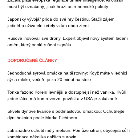
Začala platit evropská regulace umělé inteligence. AI obsah
musí být označený, jinak hrozí astronomické pokuty
Japonský vývojář přidá do své hry češtinu. Stačil zájem
jediného uživatele i vřelý vztah obou zemí
Rusové inovovali své drony. Expert objevil nový systém ladění
antén, který odolá rušení signálu
DOPORUČENÉ ČLÁNKY
Jednoduchá sýrová omáčka na těstoviny: Když máte v lednici
sýr a mléko, večeře je za 20 minut na stole
Tonka fazole: Koření levnější a dostupnější než vanilka. Kvůli
jedné látce má kontroverzní pověst a v USA je zakázané
Skvělé dýňové lívance s podmáslovou omáčkou: Ochutnejte
dýni hokaido podle Marka Fichtnera
Jak snadno ochutit mdlý meloun: Pomůže citron, obyčejná sůl i
kombinace několika dalších surovin