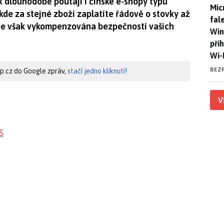
ak dlouhodobě poutají i čínské e-shopy typu
Mic
Mic
kde za stejné zboží zaplatíte řádově o stovky až
fal
 je však vykompenzována bezpečností vašich
Win
při
Wi-
BEZ
hip.cz do Google zpráv,
stačí jedno kliknutí!
V
S