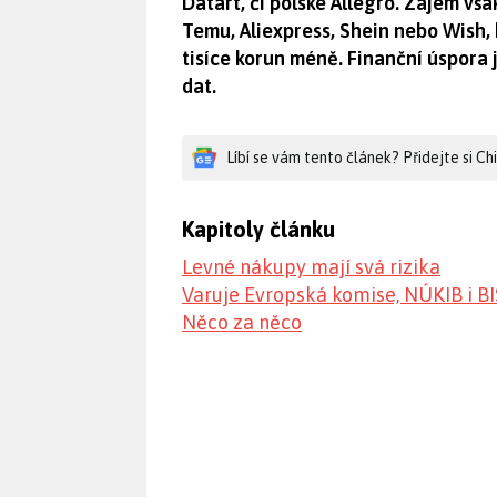
Datart, či polské Allegro. Zájem vš
Temu, Aliexpress, Shein nebo Wish, 
tisíce korun méně. Finanční úspora
dat.
Líbí se vám tento článek? Přidejte si C
Kapitoly článku
Levné nákupy mají svá rizika
Varuje Evropská komise, NÚKIB i BI
Něco za něco