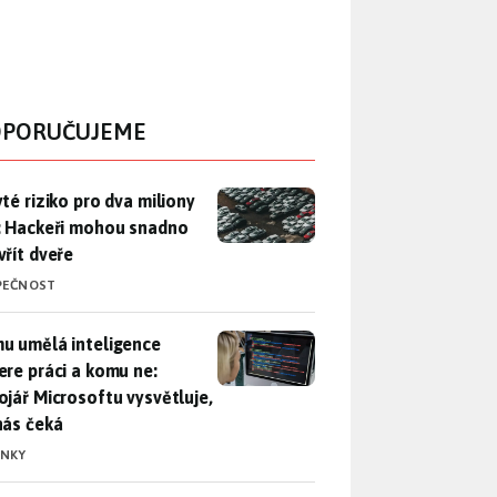
PORUČUJEME
yté riziko pro dva miliony aut: Hackeři mohou snadno otevřít d
yté riziko pro dva miliony
: Hackeři mohou snadno
vřít dveře
PEČNOST
u umělá inteligence sebere práci a komu ne: Vývojář Microsoft
u umělá inteligence
ere práci a komu ne:
ojář Microsoftu vysvětluje,
nás čeká
INKY