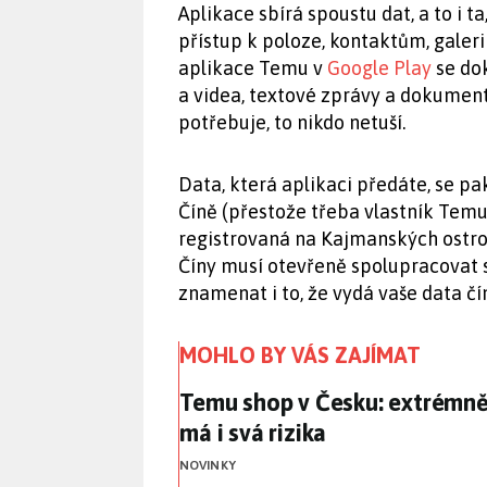
Aplikace sbírá spoustu dat, a to i t
přístup k poloze, kontaktům, galer
aplikace Temu v
Google Play
se dok
a videa, textové zprávy a dokumen
potřebuje, to nikdo netuší.
Data, která aplikaci předáte, se pa
Číně (přestože třeba vlastník Temu,
registrovaná na Kajmanských ostrov
Číny musí otevřeně spolupracovat 
znamenat i to, že vydá vaše data 
MOHLO BY VÁS ZAJÍMAT
Temu shop v Česku: extrémně
Temu shop v Česku: extrémn
má i svá rizika
NOVINKY