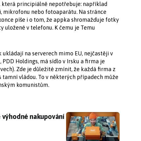
a, která principiálně nepotřebuje: například
ii, mikrofonu nebo fotoaparátu. Na stránce
once píše i o tom, že appka shromažďuje fotky
ty uložené v telefonu. K čemu je Temu
k ukládají na serverech mimo EU, nejčastěji v
 PDD Holdings, má sídlo v Irsku a firma je
ech). Zde je důležité zmínit, že každá firma z
s tamní vládou. To v některých případech může
čínským komunistům.
 výhodné nakupování má i svá rizika
ě výhodné nakupování