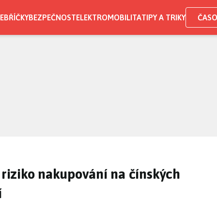
EBŘÍČKY
BEZPEČNOST
ELEKTROMOBILITA
TIPY A TRIKY
ČASO
: riziko nakupování na čínských
í