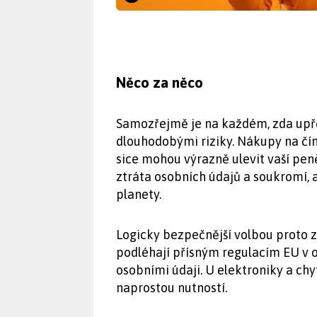
Něco za něco
Samozřejmě je na každém, zda upř
dlouhodobými riziky. Nákupy na čín
sice mohou výrazně ulevit vaší peně
ztráta osobních údajů a soukromí, 
planety.
Logicky bezpečnější volbou proto z
podléhají přísným regulacím EU v o
osobními údaji. U elektroniky a ch
naprostou nutností.