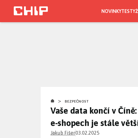
Přejít
k
NOVINKY
TESTY
Ž
hlavnímu
obsahu
>
BEZPEČNOST
Vaše data končí v Číně
e-shopech je stále větš
Jakub Fišer
03.02.2025