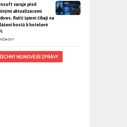
rosoft varuje před falešnými aktualizacemi Windows. Ruští špio
rosoft varuje před
ešnými aktualizacemi
dows. Ruští špioni číhají na
hlášení hostů k hotelové
Fi
PEČNOST
ŠECHNY NEJNOVĚJŠÍ ZPRÁVY