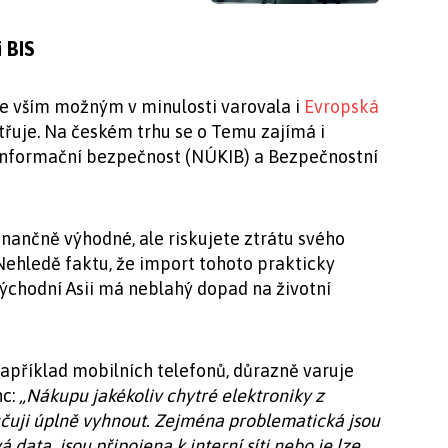
 BIS
e vším možným v minulosti varovala i
Evropská
etřuje. Na českém trhu se o Temu zajímá i
informační bezpečnost (NÚKIB) a Bezpečnostní
nančně výhodné, ale riskujete ztrátu svého
Nehledě faktu, že import tohoto prakticky
ýchodní Asii má neblahý dopad na životní
apříklad mobilních telefonů, důrazně varuje
nc:
„Nákupu jakékoliv chytré elektroniky z
ručuji úplně vyhnout. Zejména problematická jsou
á data, jsou připojena k interní síti nebo je lze