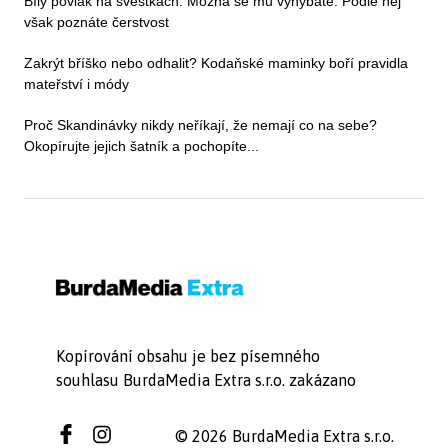
Bílý povlak na švestkách: Možná se mu vyhýbáte. Podle něj
však poznáte čerstvost
Zakrýt bříško nebo odhalit? Kodaňské maminky boří pravidla
mateřství i módy
Proč Skandinávky nikdy neříkají, že nemají co na sebe?
Okopírujte jejich šatník a pochopíte...
Kopírování obsahu je bez písemného
souhlasu BurdaMedia Extra s.r.o. zakázano
© 2026 BurdaMedia Extra s.r.o.