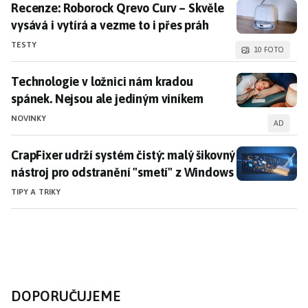
Recenze: Roborock Qrevo Curv – Skvěle vysává i vytír
Recenze: Roborock Qrevo Curv – Skvěle
vysává i vytírá a vezme to i přes práh
TESTY
10 FOTO
Technologie v ložnici nám kradou spánek. Nejsou ale
Technologie v ložnici nám kradou
spánek. Nejsou ale jediným viníkem
NOVINKY
AD
CrapFixer udrží systém čistý: malý šikovný nástroj pr
CrapFixer udrží systém čistý: malý šikovný
nástroj pro odstranění "smetí" z Windows
TIPY A TRIKY
DOPORUČUJEME