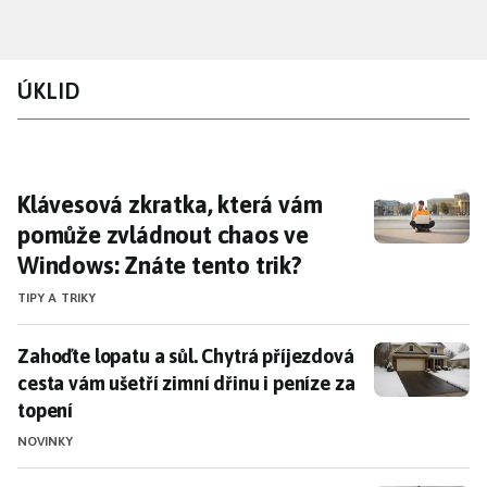
Přejít
k
hlavnímu
ÚKLID
obsahu
Klávesová zkratka, která vám pomůže zvládn
Klávesová zkratka, která vám
pomůže zvládnout chaos ve
Windows: Znáte tento trik?
TIPY A TRIKY
Zahoďte lopatu a sůl. Chytrá příjezdová cesta vám ušet
Zahoďte lopatu a sůl. Chytrá příjezdová
cesta vám ušetří zimní dřinu i peníze za
topení
NOVINKY