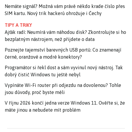
Nemáte signál? Možná vám právě někdo krade číslo přes
SIM kartu. Nový trik hackerů ohrožuje i Čechy
TIPY A TRIKY
Ajťák radí: Neumírá vám náhodou disk? Zkontrolujte si ho
bezplatným nástrojem, než přijdete o data
Poznejte tajemství barevných USB portů: Co znamenají
černé, oranžové a modré konektory?
Programátor si řekl dost a sám vyvinul nový nástroj. Tak
dobrý čistič Windows tu ještě nebyl
Vypínáte Wi-Fi router při odjezdu na dovolenou? Tohle
jsou důvody, proč byste měli
V říjnu 2026 končí jedna verze Windows 11. Ověřte si, že
máte jinou a nebudete mít problém