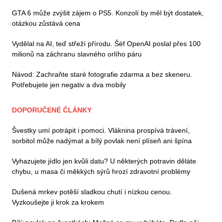
GTA 6 může zvýšit zájem o PS5. Konzolí by měl být dostatek,
otázkou zůstává cena
Vydělal na AI, teď střeží přírodu. Šéf OpenAI poslal přes 100
milionů na záchranu slavného orlího páru
Návod: Zachraňte staré fotografie zdarma a bez skeneru.
Potřebujete jen negativ a dva mobily
DOPORUČENÉ ČLÁNKY
Švestky umí potrápit i pomoci. Vláknina prospívá trávení,
sorbitol může nadýmat a bílý povlak není plíseň ani špína
Vyhazujete jídlo jen kvůli datu? U některých potravin děláte
chybu, u masa či měkkých sýrů hrozí zdravotní problémy
Dušená mrkev potěší sladkou chutí i nízkou cenou.
Vyzkoušejte ji krok za krokem