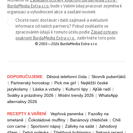
seznámili se
Zásadami ochrany soukromí BurdaMedia Extra -
BurdaMedia Extra s.r.o.
bude s Vašimi údaji pracovat zejména k
organizaci a vyhodnocení akce a zasílání novinek.
Chcete navíc dostávat i další zajímavé a exkluzivní
informace od našich partnerů? Pokud souhlasíte se
zpracováním údajů k tomuto účelu podle
Zásad ochrany
soukromí BurdaMedia Extra s.r.o.
, zaškrtněte toto pole.
© 2003—2026 BurdaMedia Extra s.r.o.
DOPORUČUJEME
Děsivá telefonní čísla
|
Slovník puberťáků
|
Partnerský horoskop
|
Pick me girl
|
Nejtěžší české
jazykolamy
|
Láska a vztahy
|
Kulturní tipy
|
Ajťák radí
|
Svátky a prázdniny 2026
|
Módní trendy 2026
|
WhatsApp
alternativy 2026
RECEPTY A VAŘENÍ
Vepřová panenka
|
Fazolky na
smetaně
|
Čokoládové muffiny
|
Banánový chlebíček
|
Chili
con carne
|
Sportovní nápoj
|
Zálivky na salát
|
Jahodový
džem
|
Zelná polévka
|
Třešňová bublanina
|
Sekaná recept
|