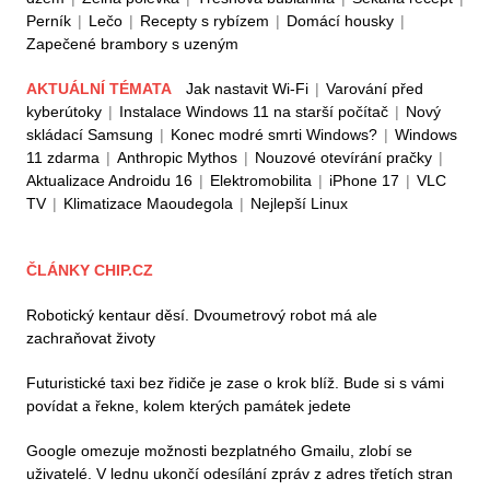
Perník
|
Lečo
|
Recepty s rybízem
|
Domácí housky
|
Zapečené brambory s uzeným
AKTUÁLNÍ TÉMATA
Jak nastavit Wi-Fi
|
Varování před
kyberútoky
|
Instalace Windows 11 na starší počítač
|
Nový
skládací Samsung
|
Konec modré smrti Windows?
|
Windows
11 zdarma
|
Anthropic Mythos
|
Nouzové otevírání pračky
|
Aktualizace Androidu 16
|
Elektromobilita
|
iPhone 17
|
VLC
TV
|
Klimatizace Maoudegola
|
Nejlepší Linux
ČLÁNKY CHIP.CZ
Robotický kentaur děsí. Dvoumetrový robot má ale
zachraňovat životy
Futuristické taxi bez řidiče je zase o krok blíž. Bude si s vámi
povídat a řekne, kolem kterých památek jedete
Google omezuje možnosti bezplatného Gmailu, zlobí se
uživatelé. V lednu ukončí odesílání zpráv z adres třetích stran