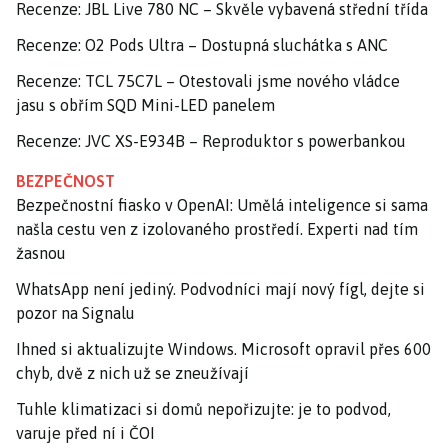
Recenze: JBL Live 780 NC – Skvěle vybavená střední třída
Recenze: O2 Pods Ultra – Dostupná sluchátka s ANC
Recenze: TCL 75C7L – Otestovali jsme nového vládce
jasu s obřím SQD Mini-LED panelem
Recenze: JVC XS-E934B – Reproduktor s powerbankou
BEZPEČNOST
Bezpečnostní fiasko v OpenAI: Umělá inteligence si sama
našla cestu ven z izolovaného prostředí. Experti nad tím
žasnou
WhatsApp není jediný. Podvodníci mají nový fígl, dejte si
pozor na Signalu
Ihned si aktualizujte Windows. Microsoft opravil přes 600
chyb, dvě z nich už se zneužívají
Tuhle klimatizaci si domů nepořizujte: je to podvod,
varuje před ní i ČOI