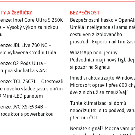
TY A ŽEBŘÍČKY
BEZPEČNOST
enze: Intel Core Ultra 5 250K
Bezpečnostní fiasko v OpenAI
s – Vysoký výkon za nízkou
Umělá inteligence si sama na
nu
cestu ven z izolovaného
prostředí. Experti nad tím ža
enze: JBL Live 780 NC –
ěle vybavená střední třída
WhatsApp není jediný.
Podvodníci mají nový fígl, dej
enze: O2 Pods Ultra –
si pozor na Signalu
tupná sluchátka s ANC
Ihned si aktualizujte Windows
enze: TCL 75C7L – Otestovali
Microsoft opravil přes 600 ch
e nového vládce jasu s obřím
dvě z nich už se zneužívají
 Mini-LED panelem
Tuhle klimatizaci si domů
enze: JVC XS-E934B –
nepořizujte: je to podvod, var
roduktor s powerbankou
před ní i ČOI
Nemáte signál? Možná vám p