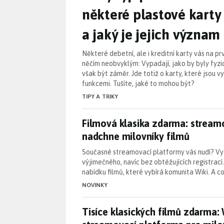
některé plastové karty
a jaký je jejich význam
Některé debetní, ale i kreditní karty vás na 
něčím neobvyklým: Vypadají, jako by byly fyz
však být záměr. Jde totiž o karty, které jsou 
funkcemi. Tušíte, jaké to mohou být?
TIPY A TRIKY
Filmová klasika zdarma: stream
Filmová klasika zdarma: streamo
nadchne milovníky filmů
Současné streamovací platformy vás nudí? Vy
výjimečného, navíc bez obtěžujících registrací.
nabídku filmů, které vybírá komunita Wiki. A c
NOVINKY
Tisíce klasických filmů zdarma:
Tisíce klasických filmů zdarma: 