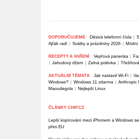
DOPORUČUJEME
Děsivá telefonní čísla
|
S
Ajťák radí
|
Svátky a prázdniny 2026
|
Módní 
RECEPTY A VAŘENÍ
Vepřová panenka
|
Fa
|
Jahodový džem
|
Zelná polévka
|
Třešňová
AKTUÁLNÍ TÉMATA
Jak nastavit Wi-Fi
|
Va
Windows?
|
Windows 11 zdarma
|
Anthropic
Maoudegola
|
Nejlepší Linux
ČLÁNKY CHIP.CZ
Lepší kopírování mezi iPhonem a Windows se bl
přes EU