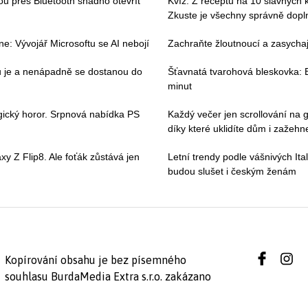
hou přes Bluetooth snadno otevřít
Kvíz: Z receptů na 10 slavných k
Zkuste je všechny správně dopln
e: Vývojář Microsoftu se AI nebojí
Zachraňte žloutnoucí a zasychají
ou je a nenápadně se dostanou do
Šťavnatá tvarohová bleskovka: B
minut
gický horor. Srpnová nabídka PS
Každý večer jen scrollování na g
díky které uklidíte dům i zažehne
y Z Flip8. Ale foťák zůstává jen
Letní trendy podle vášnivých Ital
budou slušet i českým ženám
Kopírování obsahu je bez písemného
souhlasu BurdaMedia Extra s.r.o. zakázano