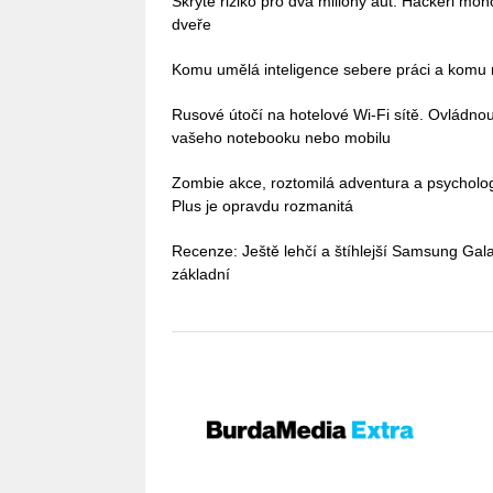
Skryté riziko pro dva miliony aut: Hackeři mo
dveře
Komu umělá inteligence sebere práci a komu n
Rusové útočí na hotelové Wi-Fi sítě. Ovládn
vašeho notebooku nebo mobilu
Zombie akce, roztomilá adventura a psycholo
Plus je opravdu rozmanitá
Recenze: Ještě lehčí a štíhlejší Samsung Galax
základní