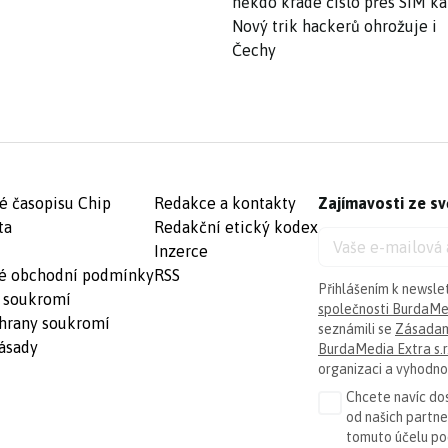
někdo krade číslo přes SIM ka
Nový trik hackerů ohrožuje i
Čechy
é časopisu Chip
Redakce a kontakty
Zajímavosti ze sv
ta
Redakční etický kodex
Inzerce
é obchodní podmínky
RSS
Přihlášením k newsle
 soukromí
společnosti BurdaMed
hrany soukromí
seznámili se
Zásadam
ásady
BurdaMedia Extra s.r
organizaci a vyhodnoc
Chcete navíc dos
od našich partn
tomuto účelu p