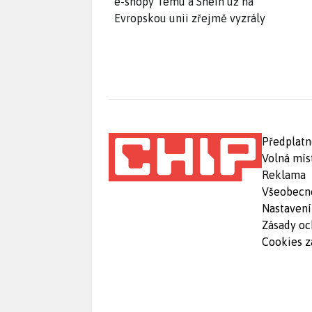
e-shopy Temu a Shein už na
Evropskou unii zřejmě vyzrály
Předplatn
Volná mís
Reklama
Všeobecn
Nastavení
Zásady oc
Cookies z