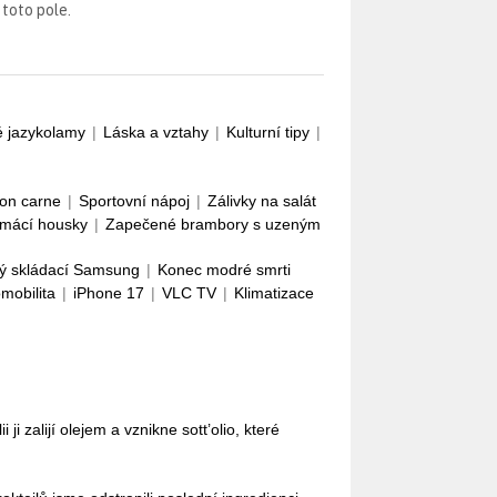
 toto pole.
é jazykolamy
|
Láska a vztahy
|
Kulturní tipy
|
con carne
|
Sportovní nápoj
|
Zálivky na salát
mácí housky
|
Zapečené brambory s uzeným
ý skládací Samsung
|
Konec modré smrti
omobilita
|
iPhone 17
|
VLC TV
|
Klimatizace
i ji zalijí olejem a vznikne sott’olio, které