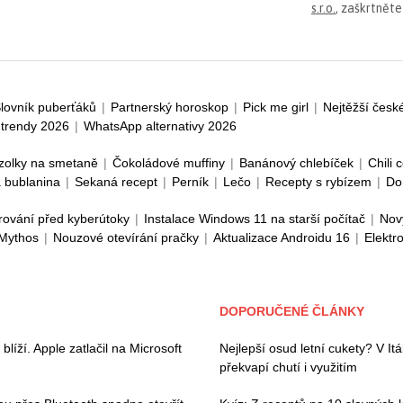
s.r.o.
, zaškrtněte
lovník puberťáků
|
Partnerský horoskop
|
Pick me girl
|
Nejtěžší česk
trendy 2026
|
WhatsApp alternativy 2026
zolky na smetaně
|
Čokoládové muffiny
|
Banánový chlebíček
|
Chili 
 bublanina
|
Sekaná recept
|
Perník
|
Lečo
|
Recepty s rybízem
|
Do
rování před kyberútoky
|
Instalace Windows 11 na starší počítač
|
Nov
 Mythos
|
Nouzové otevírání pračky
|
Aktualizace Androidu 16
|
Elektr
DOPORUČENÉ ČLÁNKY
íží. Apple zatlačil na Microsoft
Nejlepší osud letní cukety? V Itáli
překvapí chutí i využitím