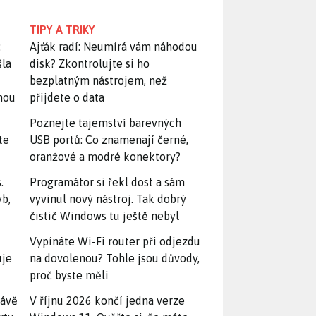
TIPY A TRIKY
:
Ajťák radí: Neumírá vám náhodou
šla
disk? Zkontrolujte si ho
bezplatným nástrojem, než
snou
přijdete o data
Poznejte tajemství barevných
te
USB portů: Co znamenají černé,
oranžové a modré konektory?
.
Programátor si řekl dost a sám
yb,
vyvinul nový nástroj. Tak dobrý
čistič Windows tu ještě nebyl
Vypínáte Wi-Fi router při odjezdu
uje
na dovolenou? Tohle jsou důvody,
proč byste měli
rávě
V říjnu 2026 končí jedna verze