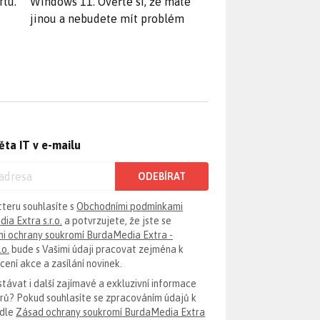
rtu.
Windows 11. Ověřte si, že máte
jinou a nebudete mít problém
ěta IT v e-mailu
ODEBÍRAT
tteru souhlasíte s
Obchodními podmínkami
ia Extra s.r.o.
a potvrzujete, že jste se
i ochrany soukromí BurdaMedia Extra -
.o.
bude s Vašimi údaji pracovat zejména k
ení akce a zasílání novinek.
távat i další zajímavé a exkluzivní informace
erů? Pokud souhlasíte se zpracováním údajů k
odle
Zásad ochrany soukromí BurdaMedia Extra