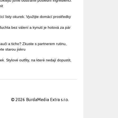
oktejlů jsme odstranili poslední ingredienci.
it
cí listy okurek. Využijte domácí prostředky
uchta bez válení a kynutí je hotová za pár
auči a ticho? Zkuste s partnerem rutinu,
te starou jiskru
ek. Stylové outfity, na které nedají dopustit,
© 2026 BurdaMedia Extra s.r.o.