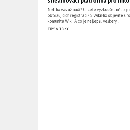
streamovací platforma pro milo
Netlfix vás už nudí? Chcete vyzkoušet něco ji
obtěžujících registrací? S WikiFlix objevíte šir
komunita Wiki. A co je nejlepší, veškerý…
TIPY A TRIKY