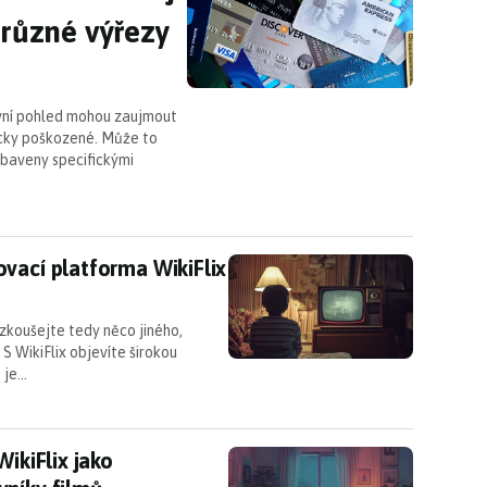
 různé výřezy
první pohled mohou zaujmout
icky poškozené. Může to
vybaveny specifickými
ovací platforma WikiFlix nadchne milovníky film
vací platforma WikiFlix
zkoušejte tedy něco jiného,
 S WikiFlix objevíte širokou
o je…
 WikiFlix jako streamovací platforma pro milovník
WikiFlix jako