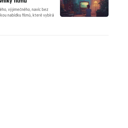
vníky filmů
ného, výjimečného, navíc bez
okou nabídku filmů, které vybírá