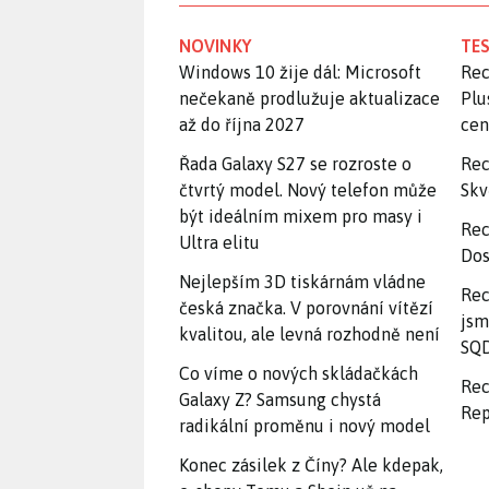
NOVINKY
TES
Windows 10 žije dál: Microsoft
Rec
nečekaně prodlužuje aktualizace
Plu
až do října 2027
ce
Řada Galaxy S27 se rozroste o
Rec
čtvrtý model. Nový telefon může
Skv
být ideálním mixem pro masy i
Rec
Ultra elitu
Dos
Nejlepším 3D tiskárnám vládne
Rec
česká značka. V porovnání vítězí
jsm
kvalitou, ale levná rozhodně není
SQD
Co víme o nových skládačkách
Rec
Galaxy Z? Samsung chystá
Rep
radikální proměnu i nový model
Konec zásilek z Číny? Ale kdepak,