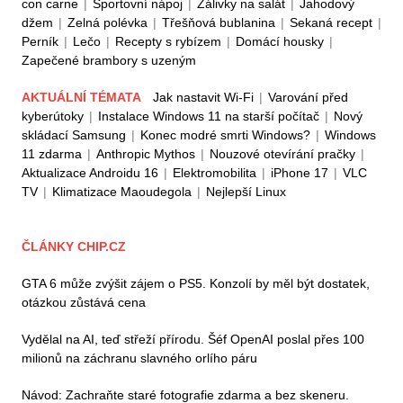
con carne
|
Sportovní nápoj
|
Zálivky na salát
|
Jahodový
džem
|
Zelná polévka
|
Třešňová bublanina
|
Sekaná recept
|
Perník
|
Lečo
|
Recepty s rybízem
|
Domácí housky
|
Zapečené brambory s uzeným
AKTUÁLNÍ TÉMATA
Jak nastavit Wi-Fi
|
Varování před
kyberútoky
|
Instalace Windows 11 na starší počítač
|
Nový
skládací Samsung
|
Konec modré smrti Windows?
|
Windows
11 zdarma
|
Anthropic Mythos
|
Nouzové otevírání pračky
|
Aktualizace Androidu 16
|
Elektromobilita
|
iPhone 17
|
VLC
TV
|
Klimatizace Maoudegola
|
Nejlepší Linux
ČLÁNKY CHIP.CZ
GTA 6 může zvýšit zájem o PS5. Konzolí by měl být dostatek,
otázkou zůstává cena
Vydělal na AI, teď střeží přírodu. Šéf OpenAI poslal přes 100
milionů na záchranu slavného orlího páru
Návod: Zachraňte staré fotografie zdarma a bez skeneru.