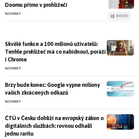
Doomu přímo v prohlížeči
NOVINKY
8 FOTO
Skvělé funkce a 100 milionů uživatelů: Tenhle prohlí
Skvělé funkce a 100 milionů uživatelů:
Tenhle prohlížeč má co nabídnout, poráží
i Chrome
NOVINKY
Brzy bude konec: Google vypne miliony vašich zkrác
Brzy bude konec: Google vypne miliony
vašich zkrácených odkazů
NOVINKY
ČTÚ v Česku dohlíží na evropský zákon o digitálních s
ČTÚ v Česku dohlíží na evropský zákon o
digitálních službách: rovnou odhalil
jednu raritu