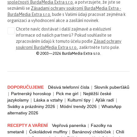
společnosti BurdaMedia Extra s.r.o.
a potvrzujete, že jste se
seznámili se
Zásadami ochrany soukromí BurdaMedia Extra -
BurdaMedia Extra s.r.o.
bude s Vašimi údaji pracovat zejména k
organizaci a vyhodnocení akce a zasílání novinek.
Chcete navíc dostávat i další zajímavé a exkluzivní
informace od našich partnerů? Pokud souhlasíte se
zpracováním údajů k tomuto účelu podle
Zásad ochrany
soukromí BurdaMedia Extra s.r.o.
, zaškrtněte toto pole.
© 2003—2026 BurdaMedia Extra s.r.o.
DOPORUČUJEME
Děsivá telefonní čísla
|
Slovník puberťáků
|
Partnerský horoskop
|
Pick me girl
|
Nejtěžší české
jazykolamy
|
Láska a vztahy
|
Kulturní tipy
|
Ajťák radí
|
Svátky a prázdniny 2026
|
Módní trendy 2026
|
WhatsApp
alternativy 2026
RECEPTY A VAŘENÍ
Vepřová panenka
|
Fazolky na
smetaně
|
Čokoládové muffiny
|
Banánový chlebíček
|
Chili