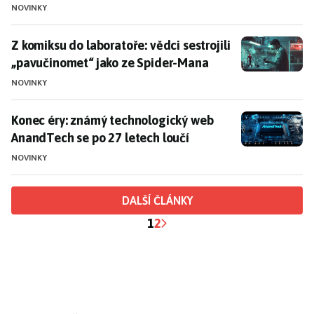
NOVINKY
Z komiksu do laboratoře: vědci sestrojili „pavučinom
Z komiksu do laboratoře: vědci sestrojili
„pavučinomet“ jako ze Spider-Mana
NOVINKY
Konec éry: známý technologický web AnandTech se po 
Konec éry: známý technologický web
AnandTech se po 27 letech loučí
NOVINKY
DALŠÍ ČLÁNKY
1
2