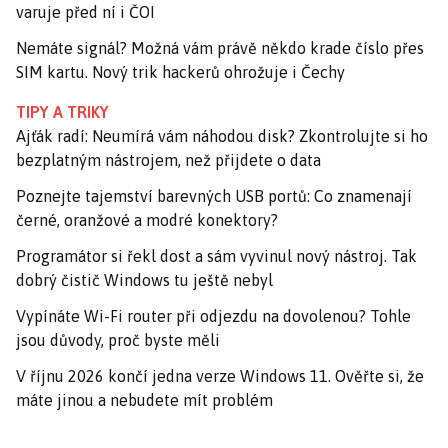
varuje před ní i ČOI
Nemáte signál? Možná vám právě někdo krade číslo přes
SIM kartu. Nový trik hackerů ohrožuje i Čechy
TIPY A TRIKY
Ajťák radí: Neumírá vám náhodou disk? Zkontrolujte si ho
bezplatným nástrojem, než přijdete o data
Poznejte tajemství barevných USB portů: Co znamenají
černé, oranžové a modré konektory?
Programátor si řekl dost a sám vyvinul nový nástroj. Tak
dobrý čistič Windows tu ještě nebyl
Vypínáte Wi-Fi router při odjezdu na dovolenou? Tohle
jsou důvody, proč byste měli
V říjnu 2026 končí jedna verze Windows 11. Ověřte si, že
máte jinou a nebudete mít problém