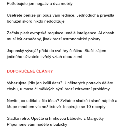
Potřebujete jen negativ a dva mobily
Ušetřete peníze při používání lednice. Jednoduchá pravidla
bohužel skoro nikdo nedodržuje
Začala platit evropská regulace umělé inteligence. AI obsah
musí být označený, jinak hrozí astronomické pokuty
Japonský vývojář přidá do své hry češtinu. Stačil zájem
jediného uživatele i vřelý vztah obou zemí
DOPORUČENÉ ČLÁNKY
Vyhazujete jídlo jen kvůli datu? U některých potravin děláte
chybu, u masa či měkkých sýrů hrozí zdravotní problémy
Nevíte, co udělat z filo těsta? Zvládne sladké i slané náplně a
křupe mnohem víc než listové. Inspirujte se 10 recepty
Sladké retro: Upečte si hrnkovou bábovku z Margotky.
Připomene vám neděle u babičky