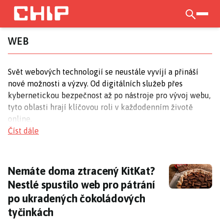
Přejít
k
otevří
hlavnímu
WEB
obsahu
Svět webových technologií se neustále vyvíjí a přináší
nové možnosti a výzvy. Od digitálních služeb přes
kybernetickou bezpečnost až po nástroje pro vývoj webu,
tyto oblasti hrají klíčovou roli v každodenním životě
online.
Číst dále
Digitální služby a regulace
Digitální služby se staly nepostradatelnou součástí
Nemáte doma ztracený KitKat? Nestlé spust
Nemáte doma ztracený KitKat?
moderního života, což vyžaduje jasná pravidla a regulace.
Nestlé spustilo web pro pátrání
Evropský zákon o digitálních službách
je klíčovým
po ukradených čokoládových
nástrojem pro zajištění bezpečného a transparentního
online prostředí, přičemž v Česku dohlíží na jeho
tyčinkách