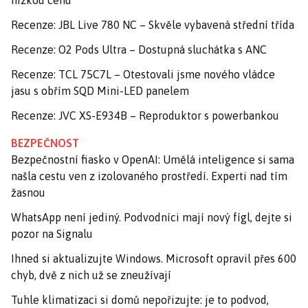
nízkou cenu
Recenze: JBL Live 780 NC – Skvěle vybavená střední třída
Recenze: O2 Pods Ultra – Dostupná sluchátka s ANC
Recenze: TCL 75C7L – Otestovali jsme nového vládce
jasu s obřím SQD Mini-LED panelem
Recenze: JVC XS-E934B – Reproduktor s powerbankou
BEZPEČNOST
Bezpečnostní fiasko v OpenAI: Umělá inteligence si sama
našla cestu ven z izolovaného prostředí. Experti nad tím
žasnou
WhatsApp není jediný. Podvodníci mají nový fígl, dejte si
pozor na Signalu
Ihned si aktualizujte Windows. Microsoft opravil přes 600
chyb, dvě z nich už se zneužívají
Tuhle klimatizaci si domů nepořizujte: je to podvod,