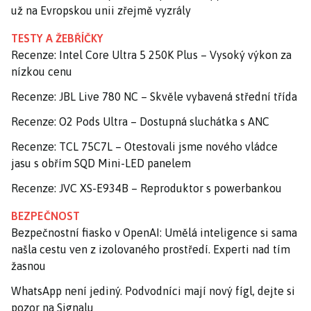
už na Evropskou unii zřejmě vyzrály
TESTY A ŽEBŘÍČKY
Recenze: Intel Core Ultra 5 250K Plus – Vysoký výkon za
nízkou cenu
Recenze: JBL Live 780 NC – Skvěle vybavená střední třída
Recenze: O2 Pods Ultra – Dostupná sluchátka s ANC
Recenze: TCL 75C7L – Otestovali jsme nového vládce
jasu s obřím SQD Mini-LED panelem
Recenze: JVC XS-E934B – Reproduktor s powerbankou
BEZPEČNOST
Bezpečnostní fiasko v OpenAI: Umělá inteligence si sama
našla cestu ven z izolovaného prostředí. Experti nad tím
žasnou
WhatsApp není jediný. Podvodníci mají nový fígl, dejte si
pozor na Signalu