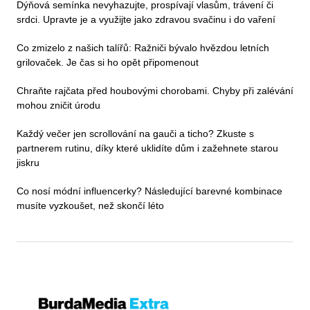
Dýňová semínka nevyhazujte, prospívají vlasům, trávení či
srdci. Upravte je a využijte jako zdravou svačinu i do vaření
Co zmizelo z našich talířů: Ražniči bývalo hvězdou letních
grilovaček. Je čas si ho opět připomenout
Chraňte rajčata před houbovými chorobami. Chyby při zalévání
mohou zničit úrodu
Každý večer jen scrollování na gauči a ticho? Zkuste s
partnerem rutinu, díky které uklidíte dům i zažehnete starou
jiskru
Co nosí módní influencerky? Následující barevné kombinace
musíte vyzkoušet, než skončí léto