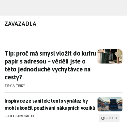
Přejít
k
hlavnímu
ZAVAZADLA
obsahu
Tip: proč má smysl vložit do kufru papír s a
Tip: proč má smysl vložit do kufru
papír s adresou – věděli jste o
této jednoduché vychytávce na
cesty?
TIPY A TRIKY
Inspirace ze sanitek: tento vynález by mohl ukončil 
Inspirace ze sanitek: tento vynález by
mohl ukončil používání nákupních vozíků
ELEKTROMOBILITA
6 FOTO