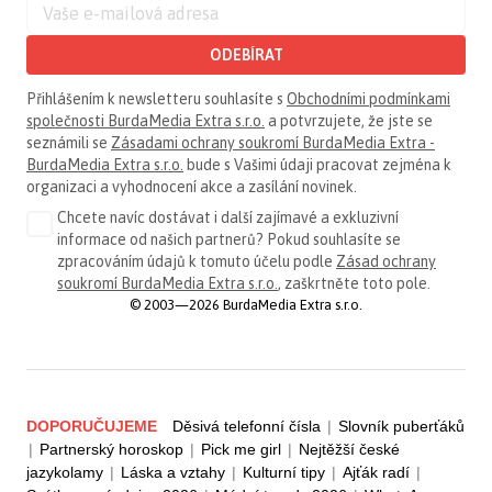
ODEBÍRAT
Přihlášením k newsletteru souhlasíte s
Obchodními podmínkami
společnosti BurdaMedia Extra s.r.o.
a potvrzujete, že jste se
seznámili se
Zásadami ochrany soukromí BurdaMedia Extra -
BurdaMedia Extra s.r.o.
bude s Vašimi údaji pracovat zejména k
organizaci a vyhodnocení akce a zasílání novinek.
Chcete navíc dostávat i další zajímavé a exkluzivní
informace od našich partnerů? Pokud souhlasíte se
zpracováním údajů k tomuto účelu podle
Zásad ochrany
soukromí BurdaMedia Extra s.r.o.
, zaškrtněte toto pole.
© 2003—2026 BurdaMedia Extra s.r.o.
DOPORUČUJEME
Děsivá telefonní čísla
|
Slovník puberťáků
|
Partnerský horoskop
|
Pick me girl
|
Nejtěžší české
jazykolamy
|
Láska a vztahy
|
Kulturní tipy
|
Ajťák radí
|