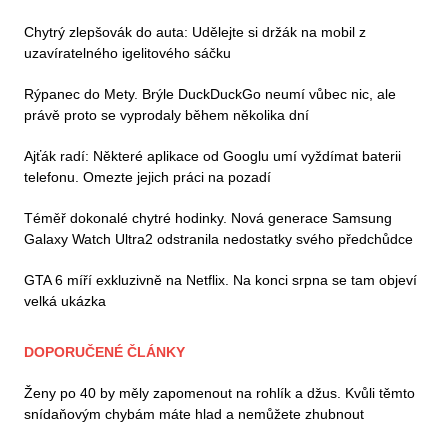
Chytrý zlepšovák do auta: Udělejte si držák na mobil z
uzavíratelného igelitového sáčku
Rýpanec do Mety. Brýle DuckDuckGo neumí vůbec nic, ale
právě proto se vyprodaly během několika dní
Ajťák radí: Některé aplikace od Googlu umí vyždímat baterii
telefonu. Omezte jejich práci na pozadí
Téměř dokonalé chytré hodinky. Nová generace Samsung
Galaxy Watch Ultra2 odstranila nedostatky svého předchůdce
GTA 6 míří exkluzivně na Netflix. Na konci srpna se tam objeví
velká ukázka
DOPORUČENÉ ČLÁNKY
Ženy po 40 by měly zapomenout na rohlík a džus. Kvůli těmto
snídaňovým chybám máte hlad a nemůžete zhubnout