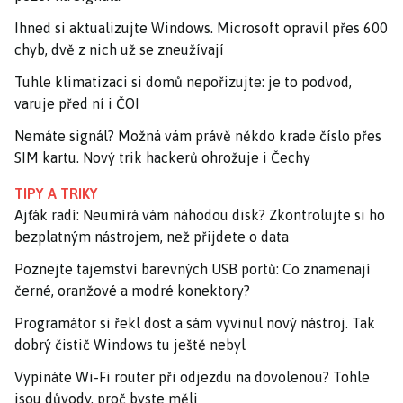
Ihned si aktualizujte Windows. Microsoft opravil přes 600
chyb, dvě z nich už se zneužívají
Tuhle klimatizaci si domů nepořizujte: je to podvod,
varuje před ní i ČOI
Nemáte signál? Možná vám právě někdo krade číslo přes
SIM kartu. Nový trik hackerů ohrožuje i Čechy
TIPY A TRIKY
Ajťák radí: Neumírá vám náhodou disk? Zkontrolujte si ho
bezplatným nástrojem, než přijdete o data
Poznejte tajemství barevných USB portů: Co znamenají
černé, oranžové a modré konektory?
Programátor si řekl dost a sám vyvinul nový nástroj. Tak
dobrý čistič Windows tu ještě nebyl
Vypínáte Wi-Fi router při odjezdu na dovolenou? Tohle
jsou důvody, proč byste měli