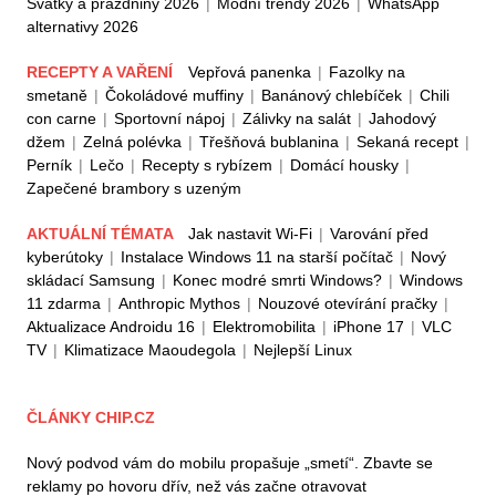
Svátky a prázdniny 2026
|
Módní trendy 2026
|
WhatsApp
alternativy 2026
RECEPTY A VAŘENÍ
Vepřová panenka
|
Fazolky na
smetaně
|
Čokoládové muffiny
|
Banánový chlebíček
|
Chili
con carne
|
Sportovní nápoj
|
Zálivky na salát
|
Jahodový
džem
|
Zelná polévka
|
Třešňová bublanina
|
Sekaná recept
|
Perník
|
Lečo
|
Recepty s rybízem
|
Domácí housky
|
Zapečené brambory s uzeným
AKTUÁLNÍ TÉMATA
Jak nastavit Wi-Fi
|
Varování před
kyberútoky
|
Instalace Windows 11 na starší počítač
|
Nový
skládací Samsung
|
Konec modré smrti Windows?
|
Windows
11 zdarma
|
Anthropic Mythos
|
Nouzové otevírání pračky
|
Aktualizace Androidu 16
|
Elektromobilita
|
iPhone 17
|
VLC
TV
|
Klimatizace Maoudegola
|
Nejlepší Linux
ČLÁNKY CHIP.CZ
Nový podvod vám do mobilu propašuje „smetí“. Zbavte se
reklamy po hovoru dřív, než vás začne otravovat