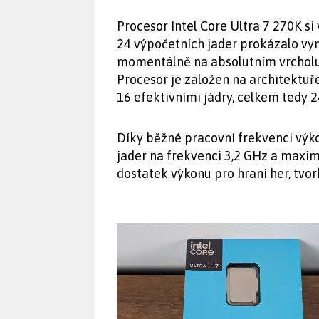
Procesor Intel Core Ultra 7 270K si
24 výpočetních jader prokázalo vyn
momentálně na absolutním vrcholu
Procesor je založen na architektuř
16 efektivními jádry, celkem tedy 
Díky běžné pracovní frekvenci výko
jader na frekvenci 3,2 GHz a maxim
dostatek výkonu pro hraní her, tvo