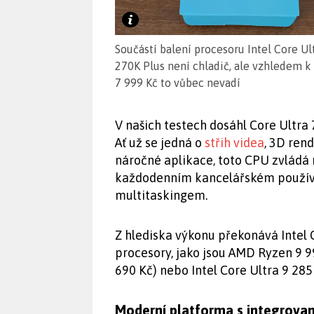
Součástí balení procesoru Intel Core Ul
270K Plus není chladič, ale vzhledem k
7 999 Kč to vůbec nevadí
V našich testech dosáhl Core Ultra
Ať už se jedná o
střih videa
, 3D ren
náročné aplikace, toto CPU zvládá r
každodenním kancelářském použív
multitaskingem.
Z hlediska výkonu překonává Intel 
procesory, jako jsou AMD Ryzen 9 9
690 Kč) nebo Intel Core Ultra 9 285
Moderní platforma s integrovan