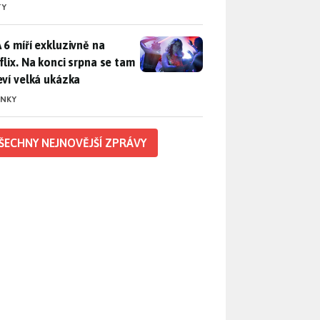
TY
 6 míří exkluzivně na Netflix. Na konci srpna se tam objeví ve
 6 míří exkluzivně na
flix. Na konci srpna se tam
eví velká ukázka
INKY
ŠECHNY NEJNOVĚJŠÍ ZPRÁVY