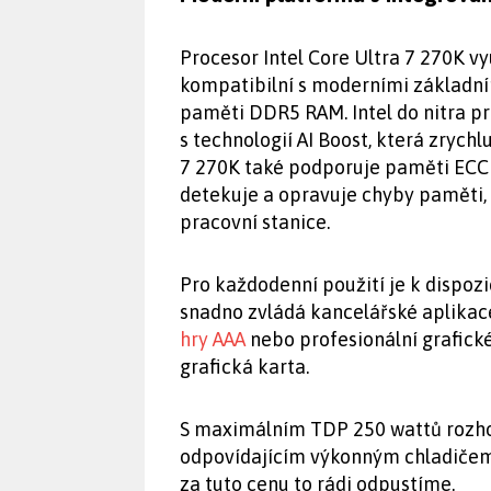
Procesor Intel Core Ultra 7 270K v
kompatibilní s moderními základní
paměti DDR5 RAM. Intel do nitra p
s technologií AI Boost, která zrychl
7 270K také podporuje paměti ECC 
detekuje a opravuje chyby paměti, 
pracovní stanice.
Pro každodenní použití je k dispozi
snadno zvládá kancelářské aplikac
hry AAA
nebo profesionální grafick
grafická karta.
S maximálním TDP 250 wattů rozh
odpovídajícím výkonným chladičem,
za tuto cenu to rádi odpustíme.