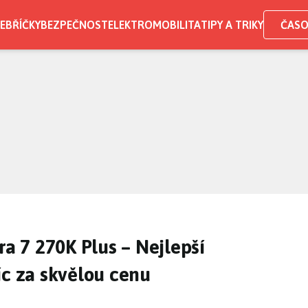
EBŘÍČKY
BEZPEČNOST
ELEKTROMOBILITA
TIPY A TRIKY
ČASO
ra 7 270K Plus – Nejlepší
íc za skvělou cenu