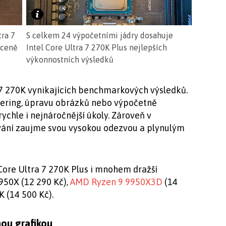
tra 7
S celkem 24 výpočetními jádry dosahuje
 ceně
Intel Core Ultra 7 270K Plus nejlepších
výkonnostních výsledků
 7 270K vynikajících benchmarkových výsledků.
dering, úpravu obrázků nebo výpočetně
ychle i nejnáročnější úkoly. Zároveň v
ání zaujme svou vysokou odezvou a plynulým
Core Ultra 7 270K Plus i mnohem dražší
950X (12 290 Kč),
AMD Ryzen 9 9950X3D
(14
K (14 500 Kč).
ou grafikou