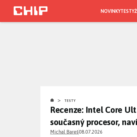
Přejít
k
NOVINKY
TESTY
Ž
hlavnímu
obsahu
>
TESTY
Recenze: Intel Core Ult
současný procesor, nav
Michal Bareš
08.07.2026