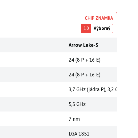
CHIP ZNÁMKA
1.0
Výborný
Arrow Lake-S
24 (8 P + 16 E)
24 (8 P + 16 E)
3,7 GHz (jádra P), 3,2 GHz (jádra
5,5 GHz
7 nm
LGA 1851