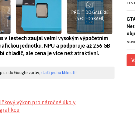
TES
PŘEJÍT DO GALERIE
GTA
GTA
(5 FOTOGRAFIÍ)
Net
obj
lus v testech zaujal velmi vysokým výpočetním
NOV
afickou jednotku, NPU a podporuje až 256 GB
 chladič, ale cena je více než atraktivní.
V
hip.cz do Google zpráv,
stačí jedno kliknutí!
pičkový výkon pro náročné úkoly
grafikou