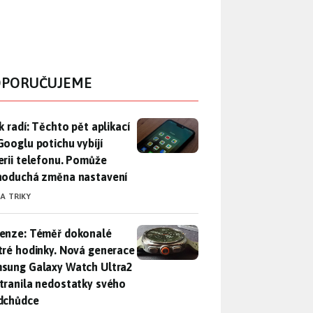
PORUČUJEME
ák radí: Těchto pět aplikací od Googlu potichu vybíjí baterii
k radí: Těchto pět aplikací
Googlu potichu vybíjí
erii telefonu. Pomůže
noduchá změna nastavení
 A TRIKY
enze: Téměř dokonalé chytré hodinky. Nová generace Samsung
enze: Téměř dokonalé
tré hodinky. Nová generace
sung Galaxy Watch Ultra2
tranila nedostatky svého
dchůdce