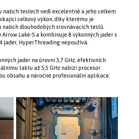
 v našich testech vedl excelentně a jeho celkem
ikající celkový výkon, díky kterému je
 našich dlouhodobých srovnávacích testů.
e Arrow Lake-S a kombinuje 8 výkonných jader s
24 jader, HyperThreading nepoužívá.
nných jader na úrovni 3,7 GHz, efektivních
álnímu taktu až 5,5 GHz nabízí procesor
rbu obsahu a náročné profesionální aplikace.