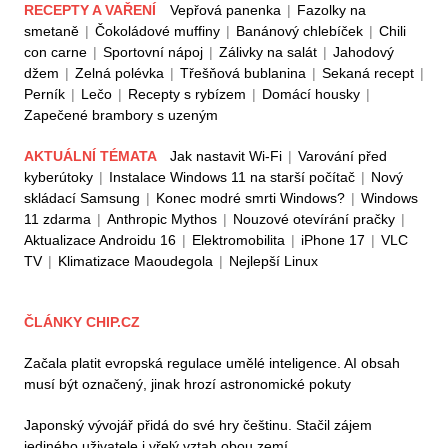
RECEPTY A VAŘENÍ
Vepřová panenka
|
Fazolky na
smetaně
|
Čokoládové muffiny
|
Banánový chlebíček
|
Chili
con carne
|
Sportovní nápoj
|
Zálivky na salát
|
Jahodový
džem
|
Zelná polévka
|
Třešňová bublanina
|
Sekaná recept
|
Perník
|
Lečo
|
Recepty s rybízem
|
Domácí housky
|
Zapečené brambory s uzeným
AKTUÁLNÍ TÉMATA
Jak nastavit Wi-Fi
|
Varování před
kyberútoky
|
Instalace Windows 11 na starší počítač
|
Nový
skládací Samsung
|
Konec modré smrti Windows?
|
Windows
11 zdarma
|
Anthropic Mythos
|
Nouzové otevírání pračky
|
Aktualizace Androidu 16
|
Elektromobilita
|
iPhone 17
|
VLC
TV
|
Klimatizace Maoudegola
|
Nejlepší Linux
ČLÁNKY CHIP.CZ
Začala platit evropská regulace umělé inteligence. AI obsah
musí být označený, jinak hrozí astronomické pokuty
Japonský vývojář přidá do své hry češtinu. Stačil zájem
jediného uživatele i vřelý vztah obou zemí