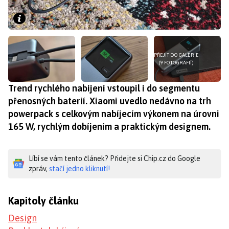
PŘEJÍT DO GALERIE
(9 FOTOGRAFIÍ)
Trend rychlého nabíjení vstoupil i do segmentu
přenosných baterií. Xiaomi uvedlo nedávno na trh
powerpack s celkovým nabíjecím výkonem na úrovni
165 W, rychlým dobíjením a praktickým designem.
Líbí se vám tento článek? Přidejte si Chip.cz do Google
zpráv,
stačí jedno kliknutí!
Kapitoly článku
Design