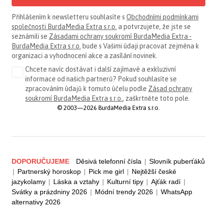
Přihlášením k newsletteru souhlasíte s
Obchodními podmínkami
společnosti BurdaMedia Extra s.r.o.
a potvrzujete, že jste se
seznámili se
Zásadami ochrany soukromí BurdaMedia Extra -
BurdaMedia Extra s.r.o.
bude s Vašimi údaji pracovat zejména k
organizaci a vyhodnocení akce a zasílání novinek.
Chcete navíc dostávat i další zajímavé a exkluzivní
informace od našich partnerů? Pokud souhlasíte se
zpracováním údajů k tomuto účelu podle
Zásad ochrany
soukromí BurdaMedia Extra s.r.o.
, zaškrtněte toto pole.
© 2003—2026 BurdaMedia Extra s.r.o.
DOPORUČUJEME
Děsivá telefonní čísla
|
Slovník puberťáků
|
Partnerský horoskop
|
Pick me girl
|
Nejtěžší české
jazykolamy
|
Láska a vztahy
|
Kulturní tipy
|
Ajťák radí
|
Svátky a prázdniny 2026
|
Módní trendy 2026
|
WhatsApp
alternativy 2026