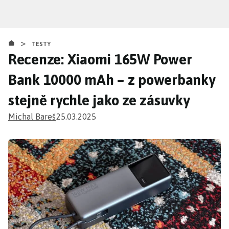
Přejít
k
hlavnímu
>
obsahu
TESTY
Recenze: Xiaomi 165W Power
Bank 10000 mAh – z powerbanky
stejně rychle jako ze zásuvky
Michal Bareš
25.03.2025