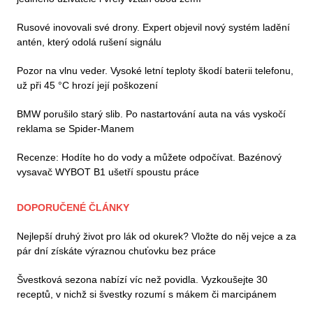
Rusové inovovali své drony. Expert objevil nový systém ladění
antén, který odolá rušení signálu
Pozor na vlnu veder. Vysoké letní teploty škodí baterii telefonu,
už při 45 °C hrozí její poškození
BMW porušilo starý slib. Po nastartování auta na vás vyskočí
reklama se Spider-Manem
Recenze: Hodíte ho do vody a můžete odpočívat. Bazénový
vysavač WYBOT B1 ušetří spoustu práce
DOPORUČENÉ ČLÁNKY
Nejlepší druhý život pro lák od okurek? Vložte do něj vejce a za
pár dní získáte výraznou chuťovku bez práce
Švestková sezona nabízí víc než povidla. Vyzkoušejte 30
receptů, v nichž si švestky rozumí s mákem či marcipánem