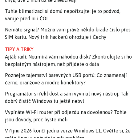
chyb, dvě z nich už se zneužívají
Tuhle klimatizaci si domů nepořizujte: je to podvod,
varuje před ní i ČOI
Nemáte signál? Možná vám právě někdo krade číslo přes
SIM kartu. Nový trik hackerů ohrožuje i Čechy
TIPY A TRIKY
Ajťák radí: Neumírá vám náhodou disk? Zkontrolujte si ho
bezplatným nástrojem, než přijdete o data
Poznejte tajemství barevných USB portů: Co znamenají
černé, oranžové a modré konektory?
Programátor si řekl dost a sám vyvinul nový nástroj. Tak
dobrý čistič Windows tu ještě nebyl
Vypínáte Wi-Fi router při odjezdu na dovolenou? Tohle
jsou důvody, proč byste měli
V říjnu 2026 končí jedna verze Windows 11. Ověřte si, že