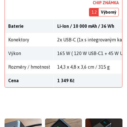
CHIP ZNÁMKA
1.2
Výborný
Baterie
Li-Ion / 10 000 mAh / 36 Wh
Konektory
2x USB-C (1x s integrovaným kab
Výkon
165 W ( 120 W USB-C1 + 45 W US
Rozměry / hmotnost
14,3 x 4,8 x 3,6 cm / 315 g
Cena
1 349 Kč