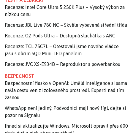
TESTY A ŽEBŘÍČKY
Recenze: Intel Core Ultra 5 250K Plus – Vysoký výkon za
nízkou cenu
Recenze: JBL Live 780 NC – Skvěle vybavená střední třída
Recenze: O2 Pods Ultra – Dostupná sluchátka s ANC
Recenze: TCL 75C7L – Otestovali jsme nového vládce
jasu s obřím SQD Mini-LED panelem
Recenze: JVC XS-E934B – Reproduktor s powerbankou
BEZPEČNOST
Bezpečnostní fiasko v OpenAI: Umělá inteligence si sama
našla cestu ven z izolovaného prostředí. Experti nad tím
žasnou
WhatsApp není jediný. Podvodníci mají nový fígl, dejte si
pozor na Signalu
Ihned si aktualizujte Windows. Microsoft opravil přes 600