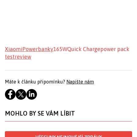
Xiaomi
Powerbanky
165W
Quick Charge
power pack
test
review
Máte k článku připomínku?
Napište nám
MOHLO BY SE VÁM LÍBIT