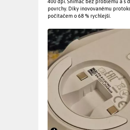
400 dpi. Snímač bez problému a s 
povrchy. Díky inovovanému protok
počítačem o 68 % rychlejší.