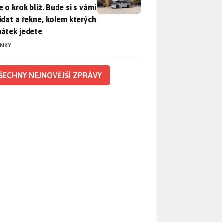
 o krok blíž. Bude si s vámi
ídat a řekne, kolem kterých
átek jedete
INKY
ŠECHNY NEJNOVĚJŠÍ ZPRÁVY