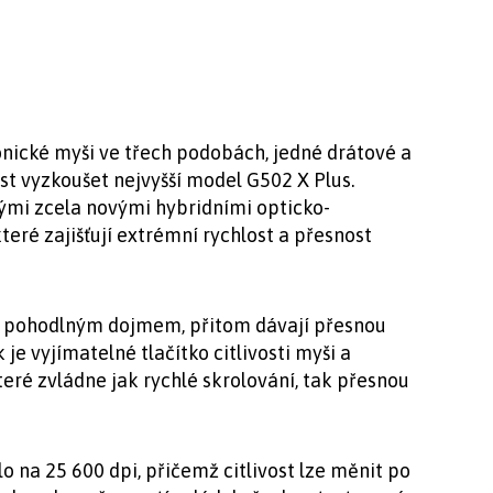
onické myši ve třech podobách, jedné drátové a
t vyzkoušet nejvyšší model G502 X Plus.
ými zcela novými hybridními opticko-
eré zajišťují extrémní rychlost a přesnost
i pohodlným dojmem, přitom dávají přesnou
je vyjímatelné tlačítko citlivosti myši a
eré zvládne jak rychlé skrolování, tak přesnou
lo na 25 600 dpi, přičemž citlivost lze měnit po