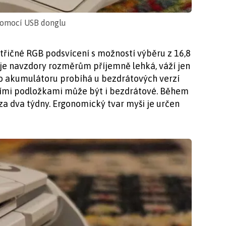
 pomocí USB donglu
řičné RGB podsvícení s možností výběru z 16,8
 je navzdory rozměrům příjemně lehká, váží jen
o akumulátoru probíhá u bezdrátových verzí
ecími podložkami může být i bezdrátové. Během
za dva týdny. Ergonomický tvar myši je určen