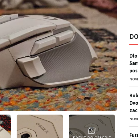
DO
Dlo
Dlo
Sam
pos
NOV
Rob
Rob
Dvo
zac
NOV
Futu
Futu