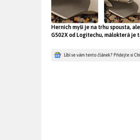
Herních myší je na trhu spousta, al
G502X od Logitechu, málokterá je ta
Líbí se vám tento článek? Přidejte si C