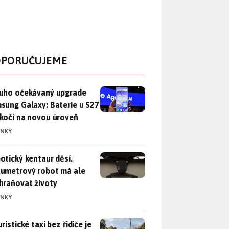
PORUČUJEME
uho očekávaný upgrade Samsung Galaxy: Baterie u S27 poskočí
uho očekávaný upgrade
sung Galaxy: Baterie u S27
kočí na novou úroveň
INKY
otický kentaur děsí. Dvoumetrový robot má ale zachraňovat ži
otický kentaur děsí.
umetrový robot má ale
hraňovat životy
INKY
ristické taxi bez řidiče je zase o krok blíž. Bude si s vámi p
ristické taxi bez řidiče je