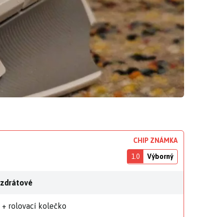
CHIP ZNÁMKA
1.0
Výborný
zdrátové
 + rolovací kolečko