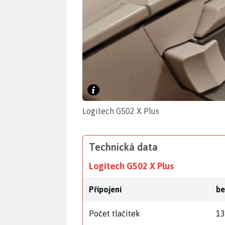
Logitech G502 X Plus
Technická data
Logitech G502 X Plus
Připojení
be
Počet tlačítek
13