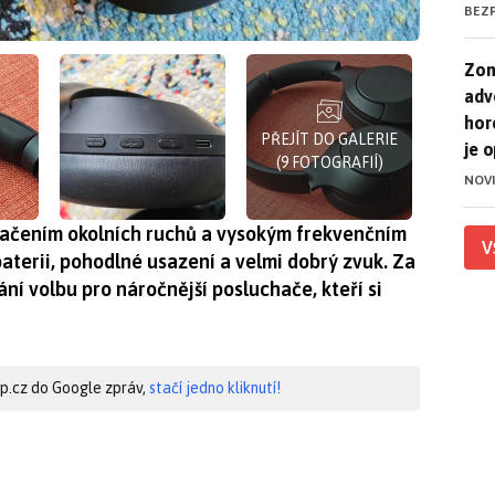
BEZ
Zom
Zom
adv
hor
PŘEJÍT DO GALERIE
je 
(9 FOTOGRAFIÍ)
NOV
tlačením okolních ruchů a vysokým frekvenčním
V
aterii, pohodlné usazení a velmi dobrý zvuk. Za
ní volbu pro náročnější posluchače, kteří si
hip.cz do Google zpráv,
stačí jedno kliknutí!