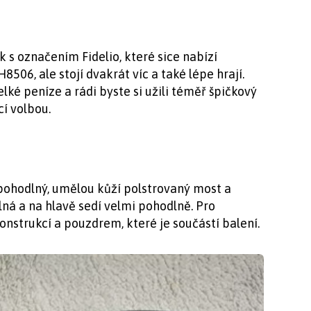
 s označením Fidelio, které sice nabízí
06, ale stojí dvakrát víc a také lépe hrají.
lké peníze a rádi byste si užili téměř špičkový
cí volbou.
pohodlný, umělou kůží polstrovaný most a
lná a na hlavě sedí velmi pohodlně. Pro
onstrukcí a pouzdrem, které je součástí balení.