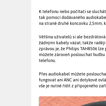
K telefonu nebo počítači se sluchát
tak pomocí dodávaného audiokabel
na straně druhé koncovku 2,5mm, ka
Většina uživatelů si ale bezdrátov
žádnými kabely vázat, takže raději
zprávou je, že Philips TAH8506 lze
můžete zároveň poslouchat hudbu 
telefonu.
Přes audiokabel můžete poslouchat 
fungovat ani ANC ani dotykové ovlá
vše je nutné řídit z připojeného zaří