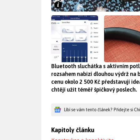
Bluetooth sluchátka s aktivním po
rozsahem nabízí dlouhou výdrž na b
cenu okolo 2 500 Kč představují ideá
chtějí užít téměř špičkový poslech.
Líbí se vám tento článek? Přidejte si C
Kapitoly článku