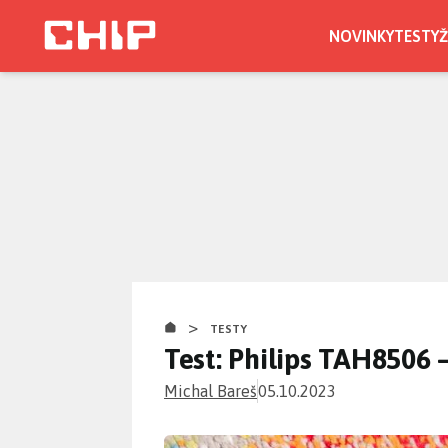
Přejít
k
NOVINKY
TESTY
Ž
hlavnímu
obsahu
>
TESTY
Test: Philips TAH8506 –
Michal Bareš
05.10.2023