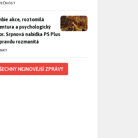
PEČNOST
bie akce, roztomilá adventura a psychologický horor. Srpnová
bie akce, roztomilá
entura a psychologický
or. Srpnová nabídka PS Plus
opravdu rozmanitá
INKY
ŠECHNY NEJNOVĚJŠÍ ZPRÁVY