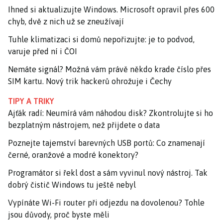
Ihned si aktualizujte Windows. Microsoft opravil přes 600
chyb, dvě z nich už se zneužívají
Tuhle klimatizaci si domů nepořizujte: je to podvod,
varuje před ní i ČOI
Nemáte signál? Možná vám právě někdo krade číslo přes
SIM kartu. Nový trik hackerů ohrožuje i Čechy
TIPY A TRIKY
Ajťák radí: Neumírá vám náhodou disk? Zkontrolujte si ho
bezplatným nástrojem, než přijdete o data
Poznejte tajemství barevných USB portů: Co znamenají
černé, oranžové a modré konektory?
Programátor si řekl dost a sám vyvinul nový nástroj. Tak
dobrý čistič Windows tu ještě nebyl
Vypínáte Wi-Fi router při odjezdu na dovolenou? Tohle
jsou důvody, proč byste měli