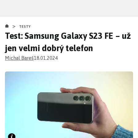
Přejít
k
hlavnímu
>
obsahu
TESTY
Test: Samsung Galaxy S23 FE – už
jen velmi dobrý telefon
Michal Bareš
18.01.2024