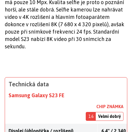
má pouze 10 Mpx. Kvalita selfie je proto o poznání
horší, ale stále dobrá. Selfie kamerou lze nahrávat
video v 4K rozlišení a hlavním fotoaparátem
dokonce v rozlišení 8K (7 680 x 4 320 pixelů), avšak
pouze při snímkové frekvenci 24 fps. Standardní
model S23 nabízí 8K video při 30 snímcích za
sekundu.
Technická data
Samsung Galaxy S23 FE
CHIP ZNÁMKA
1.6
Velmi dobrý
Displej (úhlopříčka / rozlišení)
6,4" / 2 340 x