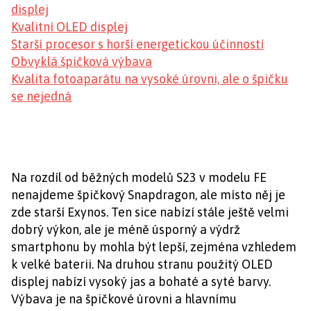
displej
Kvalitní OLED displej
Starší procesor s horší energetickou účinností
Obvyklá špičková výbava
Kvalita fotoaparátu na vysoké úrovni, ale o špičku
se nejedná
Na rozdíl od běžných modelů S23 v modelu FE
nenajdeme špičkový Snapdragon, ale místo něj je
zde starší Exynos. Ten sice nabízí stále ještě velmi
dobrý výkon, ale je méně úsporný a výdrž
smartphonu by mohla být lepší, zejména vzhledem
k velké baterii. Na druhou stranu použitý OLED
displej nabízí vysoký jas a bohaté a syté barvy.
Výbava je na špičkové úrovni a hlavnímu