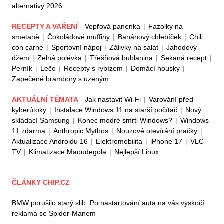
alternativy 2026
RECEPTY A VAŘENÍ
Vepřová panenka
|
Fazolky na
smetaně
|
Čokoládové muffiny
|
Banánový chlebíček
|
Chili
con carne
|
Sportovní nápoj
|
Zálivky na salát
|
Jahodový
džem
|
Zelná polévka
|
Třešňová bublanina
|
Sekaná recept
|
Perník
|
Lečo
|
Recepty s rybízem
|
Domácí housky
|
Zapečené brambory s uzeným
AKTUÁLNÍ TÉMATA
Jak nastavit Wi-Fi
|
Varování před
kyberútoky
|
Instalace Windows 11 na starší počítač
|
Nový
skládací Samsung
|
Konec modré smrti Windows?
|
Windows
11 zdarma
|
Anthropic Mythos
|
Nouzové otevírání pračky
|
Aktualizace Androidu 16
|
Elektromobilita
|
iPhone 17
|
VLC
TV
|
Klimatizace Maoudegola
|
Nejlepší Linux
ČLÁNKY CHIP.CZ
BMW porušilo starý slib. Po nastartování auta na vás vyskočí
reklama se Spider-Manem