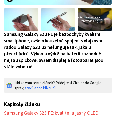
PŘEJÍT DO GALERIE
(7 FOTOGRAFIÍ)
Samsung Galaxy S23 FE je bezpochyby kvalitní
smartphone, ovšem kouzelné spojení s vlajkovou
řadou Galaxy S23 už nefunguje tak, jako u
předchůdců. Výkon a výdrž na baterii rozhodně
nejsou špičkové, ovšem displej a fotoaparát jsou
stále výborné.
Líbí se vám tento článek? Přidejte si Chip.cz do Google
zpráv,
stačí jedno kliknutí!
Kapitoly článku
Samsung Galaxy S23 FE: kvalitní a jasný OLED