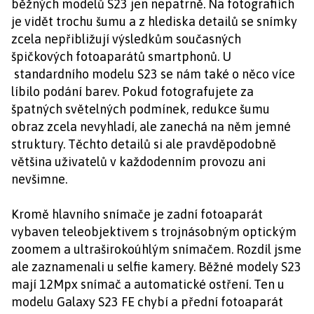
běžných modelů S23 jen nepatrně. Na fotografiích
je vidět trochu šumu a z hlediska detailů se snímky
zcela nepřibližují výsledkům současných
špičkových fotoaparátů smartphonů. U
standardního modelu S23 se nám také o něco více
líbilo podání barev. Pokud fotografujete za
špatných světelných podmínek, redukce šumu
obraz zcela nevyhladí, ale zanechá na něm jemné
struktury. Těchto detailů si ale pravděpodobně
většina uživatelů v každodenním provozu ani
nevšimne.
Kromě hlavního snímače je zadní fotoaparát
vybaven teleobjektivem s trojnásobným optickým
zoomem a ultraširokoúhlým snímačem. Rozdíl jsme
ale zaznamenali u selfie kamery. Běžné modely S23
mají 12Mpx snímač a automatické ostření. Ten u
modelu Galaxy S23 FE chybí a přední fotoaparát