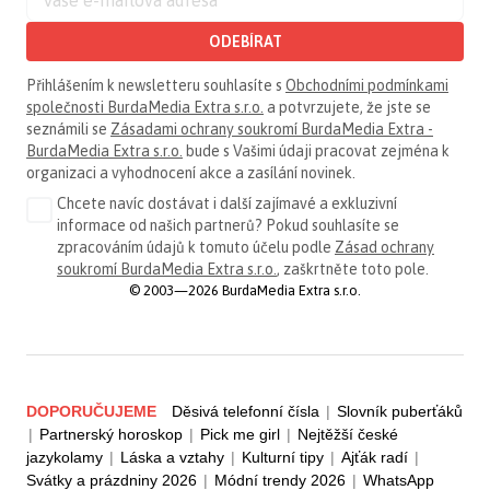
ODEBÍRAT
Přihlášením k newsletteru souhlasíte s
Obchodními podmínkami
společnosti BurdaMedia Extra s.r.o.
a potvrzujete, že jste se
seznámili se
Zásadami ochrany soukromí BurdaMedia Extra -
BurdaMedia Extra s.r.o.
bude s Vašimi údaji pracovat zejména k
organizaci a vyhodnocení akce a zasílání novinek.
Chcete navíc dostávat i další zajímavé a exkluzivní
informace od našich partnerů? Pokud souhlasíte se
zpracováním údajů k tomuto účelu podle
Zásad ochrany
soukromí BurdaMedia Extra s.r.o.
, zaškrtněte toto pole.
© 2003—2026 BurdaMedia Extra s.r.o.
DOPORUČUJEME
Děsivá telefonní čísla
|
Slovník puberťáků
|
Partnerský horoskop
|
Pick me girl
|
Nejtěžší české
jazykolamy
|
Láska a vztahy
|
Kulturní tipy
|
Ajťák radí
|
Svátky a prázdniny 2026
|
Módní trendy 2026
|
WhatsApp