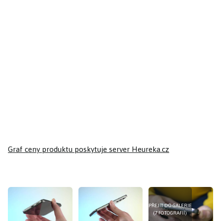
Graf ceny produktu
poskytuje server Heureka.cz
PŘEJÍT DO GALERIE
(7 FOTOGRAFIÍ)