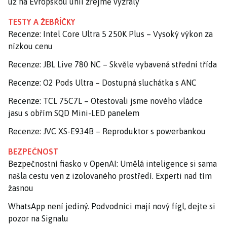
už na Evropskou unii zřejmě vyzrály
TESTY A ŽEBŘÍČKY
Recenze: Intel Core Ultra 5 250K Plus – Vysoký výkon za
nízkou cenu
Recenze: JBL Live 780 NC – Skvěle vybavená střední třída
Recenze: O2 Pods Ultra – Dostupná sluchátka s ANC
Recenze: TCL 75C7L – Otestovali jsme nového vládce
jasu s obřím SQD Mini-LED panelem
Recenze: JVC XS-E934B – Reproduktor s powerbankou
BEZPEČNOST
Bezpečnostní fiasko v OpenAI: Umělá inteligence si sama
našla cestu ven z izolovaného prostředí. Experti nad tím
žasnou
WhatsApp není jediný. Podvodníci mají nový fígl, dejte si
pozor na Signalu