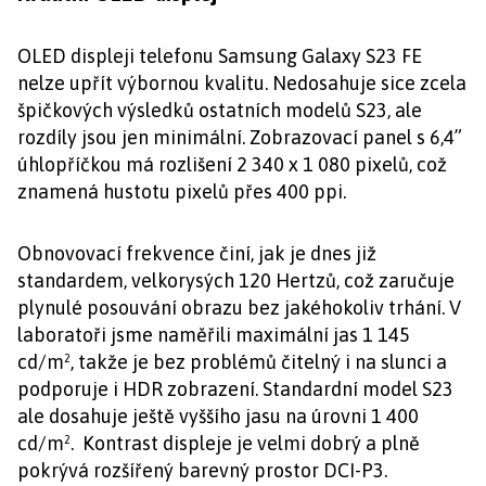
OLED displeji telefonu Samsung Galaxy S23 FE
nelze upřít výbornou kvalitu. Nedosahuje sice zcela
špičkových výsledků ostatních modelů S23, ale
rozdíly jsou jen minimální. Zobrazovací panel s 6,4”
úhlopříčkou má rozlišení 2 340 x 1 080 pixelů, což
znamená hustotu pixelů přes 400 ppi.
Obnovovací frekvence činí, jak je dnes již
standardem, velkorysých 120 Hertzů, což zaručuje
plynulé posouvání obrazu bez jakéhokoliv trhání. V
laboratoři jsme naměřili maximální jas 1 145
cd/m², takže je bez problémů čitelný i na slunci a
podporuje i HDR zobrazení. Standardní model S23
ale dosahuje ještě vyššího jasu na úrovni 1 400
cd/m². Kontrast displeje je velmi dobrý a plně
pokrývá rozšířený barevný prostor DCI-P3.