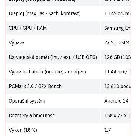
Displej (max. jas / šach. kontrast)
1 145 cd/m2 / 
CPU / GPU / RAM
Samsung Exyno
Výbava
2x 5G, eSIM, W
Uživatelská paměť (int. / ext. / USB OTG)
128 GB (105,3 
Výdrž na baterii (on-line) / dobíjení
11:44 h:m/ 1:3
PCMark 3.0 / GFX Bench
13 610 bodů / 
Operační systém
Android 14
Rozměry a hmotnost
158 x 77 x 10
Výkon (18 %)
1,7