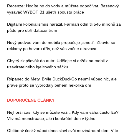
Recenze: Hodíte ho do vody a můžete odpočívat. Bazénový
vysavač WYBOT B1 ušetří spoustu práce
Digitální kolonialismus narazil. Farmáři odmítli 546 milionů za
půdu pro obří datacentrum
Nový podvod vám do mobilu propašuje „smetí“. Zbavte se
reklamy po hovoru dřív, než vás začne otravovat
Chytrý zlepšovák do auta: Udělejte si držák na mobil z
uzavíratelného igelitového sáčku
Rýpanec do Mety. Brýle DuckDuckGo neumí vůbec nic, ale
právě proto se vyprodaly během několika dní
DOPORUČENÉ ČLÁNKY
Nejhorší čas, kdy se můžete vážit. Kdy vám váha často lže?
Vliv má menstruace, ale i konkrétní den v týdnu
Oblíbený český nápoj dnes slaví svůj mezinárodní den. Víte,