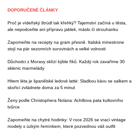
DOPORUČENÉ ČLÁNKY
Proč je vídeňský štrúdl tak křehký? Tajemství začíná u těsta,
ale nepodceňte ani přípravu jablek, máslo či strouhanku
Zapomeňte na recepty na gram přesně. Italská minestrone
stojí na pár sezonních surovinách a velké volnosti
Důchodci z Moravy sklízí kýble fíků. Každý rok zavaříme 30
sklenic marmelády
Hitem léta je španělské ledové latté: Sladkou kávu se salkem a
skořicí zvládnete doma za 5 minut
Ženy podle Christophera Nolana: Achillova pata kultovního
tvůrce
Zapomeňte na chytré hodinky: V roce 2026 se vrací vintage
modely s úzkým řemínkem, které pozvednou váš outfit