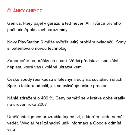
ČLÁNKY CHIP.CZ
Génius, který pájel v garáži, a teď nevěří AI. Tvůrce prvního
počítače Apple slaví narozeniny
Nový PlayStation 6 může vyřešit letitý problém ovladačů. Sony
si patentovalo novou technologii
Zapomeňte na prášky na spaní. Vědci představili speciální
náplast, která vás ukolébá ultrazvukem
České soudy řeší kauzu s falešnými účty na sociálních sítích.
Spor o fakturu odhalil, jak se ovlivňuje online prostor
Náhlé zdražení o 400 %. Ceny pamětí se v krátké době vrátily
na úroveň roku 2007
Umělá inteligence prozradila tajemství, o kterém nikdo neměl
vědět. Vývojář řeší záhadný únik informací a Google odmítá
vinu