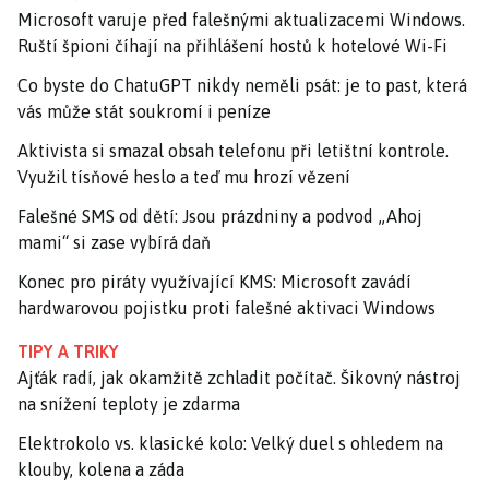
Microsoft varuje před falešnými aktualizacemi Windows.
Ruští špioni číhají na přihlášení hostů k hotelové Wi-Fi
Co byste do ChatuGPT nikdy neměli psát: je to past, která
vás může stát soukromí i peníze
Aktivista si smazal obsah telefonu při letištní kontrole.
Využil tísňové heslo a teď mu hrozí vězení
Falešné SMS od dětí: Jsou prázdniny a podvod „Ahoj
mami“ si zase vybírá daň
Konec pro piráty využívající KMS: Microsoft zavádí
hardwarovou pojistku proti falešné aktivaci Windows
TIPY A TRIKY
Ajťák radí, jak okamžitě zchladit počítač. Šikovný nástroj
na snížení teploty je zdarma
Elektrokolo vs. klasické kolo: Velký duel s ohledem na
klouby, kolena a záda