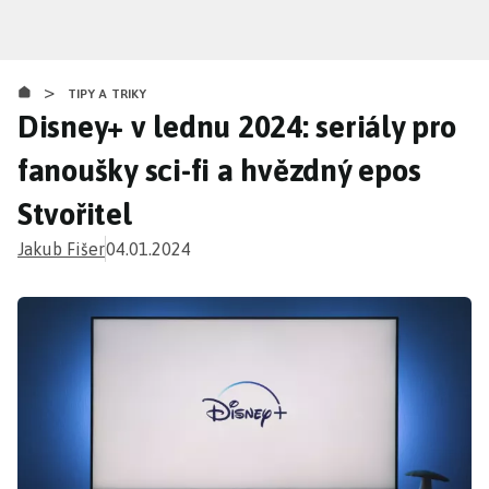
Přejít
k
hlavnímu
>
obsahu
TIPY A TRIKY
Disney+ v lednu 2024: seriály pro
fanoušky sci-fi a hvězdný epos
Stvořitel
Jakub Fišer
04.01.2024