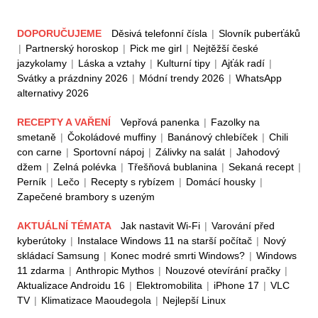
DOPORUČUJEME
Děsivá telefonní čísla
|
Slovník puberťáků
|
Partnerský horoskop
|
Pick me girl
|
Nejtěžší české
jazykolamy
|
Láska a vztahy
|
Kulturní tipy
|
Ajťák radí
|
Svátky a prázdniny 2026
|
Módní trendy 2026
|
WhatsApp
alternativy 2026
RECEPTY A VAŘENÍ
Vepřová panenka
|
Fazolky na
smetaně
|
Čokoládové muffiny
|
Banánový chlebíček
|
Chili
con carne
|
Sportovní nápoj
|
Zálivky na salát
|
Jahodový
džem
|
Zelná polévka
|
Třešňová bublanina
|
Sekaná recept
|
Perník
|
Lečo
|
Recepty s rybízem
|
Domácí housky
|
Zapečené brambory s uzeným
AKTUÁLNÍ TÉMATA
Jak nastavit Wi-Fi
|
Varování před
kyberútoky
|
Instalace Windows 11 na starší počítač
|
Nový
skládací Samsung
|
Konec modré smrti Windows?
|
Windows
11 zdarma
|
Anthropic Mythos
|
Nouzové otevírání pračky
|
Aktualizace Androidu 16
|
Elektromobilita
|
iPhone 17
|
VLC
TV
|
Klimatizace Maoudegola
|
Nejlepší Linux