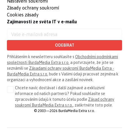
Nastavení soukromí
Zásady ochrany soukromí
Cookies zásady
Zajímavosti ze světa IT v e-mailu
ODEBÍRAT
Přihlášením k newsletteru souhlasíte s
Obchodními podmínkami
společnosti BurdaMedia Extra s.r.o.
a potvrzujete, že jste se
seznámili se
Zásadami ochrany soukromí BurdaMedia Extra -
BurdaMedia Extra s.r.o.
bude s Vašimi údaji pracovat zejména k
organizaci a vyhodnocení akce a zasílání novinek.
Chcete navíc dostávat i další zajímavé a exkluzivní
informace od našich partnerů? Pokud souhlasíte se
zpracováním údajů k tomuto účelu podle
Zásad ochrany
soukromí BurdaMedia Extra s.r.o.
, zaškrtněte toto pole.
© 2003—2026 BurdaMedia Extra s.r.o.