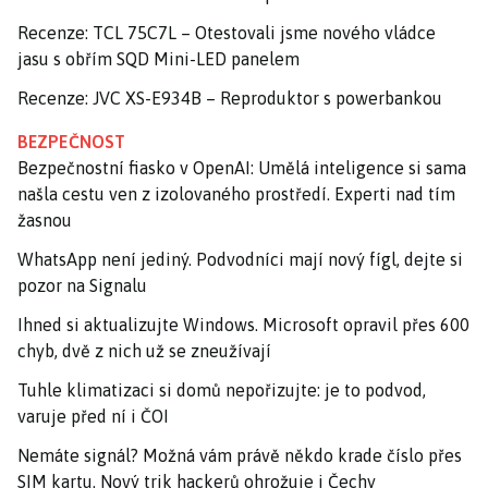
Recenze: TCL 75C7L – Otestovali jsme nového vládce
jasu s obřím SQD Mini-LED panelem
Recenze: JVC XS-E934B – Reproduktor s powerbankou
BEZPEČNOST
Bezpečnostní fiasko v OpenAI: Umělá inteligence si sama
našla cestu ven z izolovaného prostředí. Experti nad tím
žasnou
WhatsApp není jediný. Podvodníci mají nový fígl, dejte si
pozor na Signalu
Ihned si aktualizujte Windows. Microsoft opravil přes 600
chyb, dvě z nich už se zneužívají
Tuhle klimatizaci si domů nepořizujte: je to podvod,
varuje před ní i ČOI
Nemáte signál? Možná vám právě někdo krade číslo přes
SIM kartu. Nový trik hackerů ohrožuje i Čechy