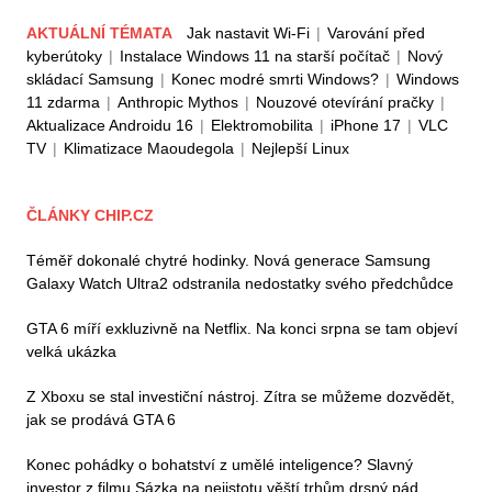
AKTUÁLNÍ TÉMATA
Jak nastavit Wi-Fi
|
Varování před
kyberútoky
|
Instalace Windows 11 na starší počítač
|
Nový
skládací Samsung
|
Konec modré smrti Windows?
|
Windows
11 zdarma
|
Anthropic Mythos
|
Nouzové otevírání pračky
|
Aktualizace Androidu 16
|
Elektromobilita
|
iPhone 17
|
VLC
TV
|
Klimatizace Maoudegola
|
Nejlepší Linux
ČLÁNKY CHIP.CZ
Téměř dokonalé chytré hodinky. Nová generace Samsung
Galaxy Watch Ultra2 odstranila nedostatky svého předchůdce
GTA 6 míří exkluzivně na Netflix. Na konci srpna se tam objeví
velká ukázka
Z Xboxu se stal investiční nástroj. Zítra se můžeme dozvědět,
jak se prodává GTA 6
Konec pohádky o bohatství z umělé inteligence? Slavný
investor z filmu Sázka na nejistotu věští trhům drsný pád