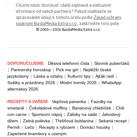
Chcete navíc dostávat i další zajímavé a exkluzivní
informace od našich partnerů? Pokud souhlasíte se
zpracováním údajů k tomuto účelu podle
Zásad ochrany
soukromí BurdaMedia Extra s.r.o.
, zaškrtněte toto pole.
© 2003—2026 BurdaMedia Extra s.r.o.
DOPORUČUJEME
Děsivá telefonní čísla
|
Slovník puberťáků
|
Partnerský horoskop
|
Pick me girl
|
Nejtěžší české
jazykolamy
|
Láska a vztahy
|
Kulturní tipy
|
Ajťák radí
|
Svátky a prázdniny 2026
|
Módní trendy 2026
|
WhatsApp
alternativy 2026
RECEPTY A VAŘENÍ
Vepřová panenka
|
Fazolky na
smetaně
|
Čokoládové muffiny
|
Banánový chlebíček
|
Chili
con carne
|
Sportovní nápoj
|
Zálivky na salát
|
Jahodový
džem
|
Zelná polévka
|
Třešňová bublanina
|
Sekaná recept
|
Perník
|
Lečo
|
Recepty s rybízem
|
Domácí housky
|
Zapečené brambory s uzeným