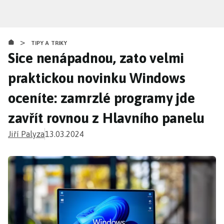
Přejít
k
hlavnímu
>
obsahu
TIPY A TRIKY
Sice nenápadnou, zato velmi
praktickou novinku Windows
oceníte: zamrzlé programy jde
zavřít rovnou z Hlavního panelu
Jiří Palyza
13.03.2024