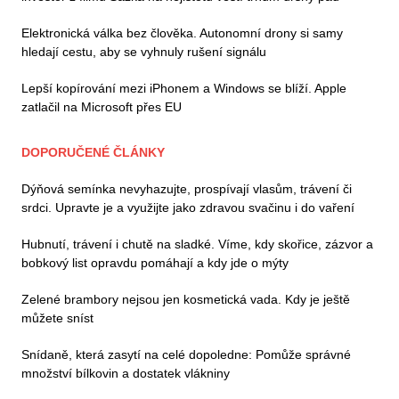
Elektronická válka bez člověka. Autonomní drony si samy
hledají cestu, aby se vyhnuly rušení signálu
Lepší kopírování mezi iPhonem a Windows se blíží. Apple
zatlačil na Microsoft přes EU
DOPORUČENÉ ČLÁNKY
Dýňová semínka nevyhazujte, prospívají vlasům, trávení či
srdci. Upravte je a využijte jako zdravou svačinu i do vaření
Hubnutí, trávení i chutě na sladké. Víme, kdy skořice, zázvor a
bobkový list opravdu pomáhají a kdy jde o mýty
Zelené brambory nejsou jen kosmetická vada. Kdy je ještě
můžete sníst
Snídaně, která zasytí na celé dopoledne: Pomůže správné
množství bílkovin a dostatek vlákniny