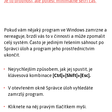
Je to drobnost, ale potěší: minimálně šetří čas
Pokud vám nějaký program ve Windows zamrzne a
nereaguje, brzdí vás to v činnosti a může zpomalit
celý systém. Často je jediným řešením sáhnout po
Správci úloh a program jeho prostřednictvím
ukončit.
Nejrychlejším způsobem, jak jej spustit, je
klávesová kombinace
[Ctrl]+[Shift]+[Esc].
V otevřeném okně Správce úloh vyhledáte
zamrzlý program.
Kliknete na něj pravým tlačítkem myši.