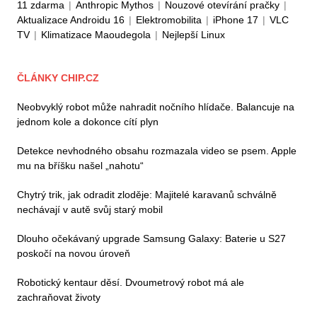
11 zdarma
|
Anthropic Mythos
|
Nouzové otevírání pračky
|
Aktualizace Androidu 16
|
Elektromobilita
|
iPhone 17
|
VLC
TV
|
Klimatizace Maoudegola
|
Nejlepší Linux
ČLÁNKY CHIP.CZ
Neobvyklý robot může nahradit nočního hlídače. Balancuje na
jednom kole a dokonce cítí plyn
Detekce nevhodného obsahu rozmazala video se psem. Apple
mu na bříšku našel „nahotu“
Chytrý trik, jak odradit zloděje: Majitelé karavanů schválně
nechávají v autě svůj starý mobil
Dlouho očekávaný upgrade Samsung Galaxy: Baterie u S27
poskočí na novou úroveň
Robotický kentaur děsí. Dvoumetrový robot má ale
zachraňovat životy