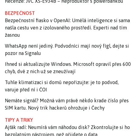
Recenze: JVC XS-E934B – Reproduktor s powerbankou
BEZPEČNOST
Bezpečnostní fiasko v OpenAI: Umělá inteligence si sama
našla cestu ven z izolovaného prostředí. Experti nad tím
žasnou
WhatsApp není jediný. Podvodníci mají nový fígl, dejte si
pozor na Signalu
Ihned si aktualizujte Windows. Microsoft opravil přes 600
chyb, dvě z nich už se zneužívají
Tuhle klimatizaci si domů nepořizujte: je to podvod,
varuje před ní i ČOI
Nemáte signál? Možná vám právě někdo krade číslo přes
SIM kartu. Nový trik hackerů ohrožuje i Čechy
TIPY A TRIKY
Ajťák radí: Neumírá vám náhodou disk? Zkontrolujte si ho
bezplatným nástrojem, než přijdete o data