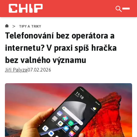
Přejít
k
otevří
hlavnímu
>
obsahu
TIPY A TRIKY
Telefonování bez operátora a
internetu? V praxi spíš hračka
bez valného významu
Jiří Palyza
07.02.2026