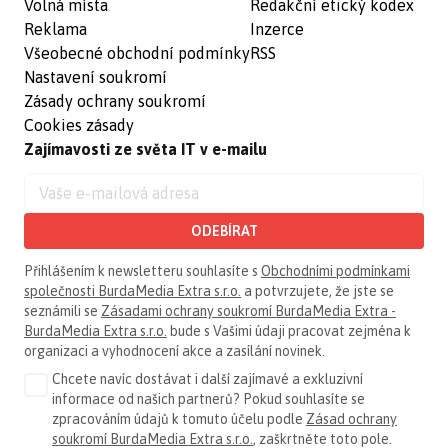
Volná místa
Redakční etický kodex
Reklama
Inzerce
Všeobecné obchodní podmínky
RSS
Nastavení soukromí
Zásady ochrany soukromí
Cookies zásady
Zajímavosti ze světa IT v e-mailu
ODEBÍRAT
Přihlášením k newsletteru souhlasíte s
Obchodními podmínkami
společnosti BurdaMedia Extra s.r.o.
a potvrzujete, že jste se
seznámili se
Zásadami ochrany soukromí BurdaMedia Extra -
BurdaMedia Extra s.r.o.
bude s Vašimi údaji pracovat zejména k
organizaci a vyhodnocení akce a zasílání novinek.
Chcete navíc dostávat i další zajímavé a exkluzivní
informace od našich partnerů? Pokud souhlasíte se
zpracováním údajů k tomuto účelu podle
Zásad ochrany
soukromí BurdaMedia Extra s.r.o.
, zaškrtněte toto pole.