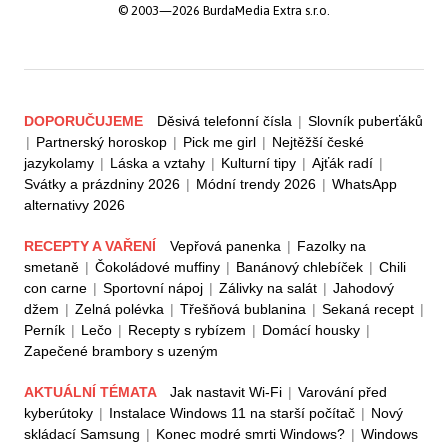
© 2003—2026 BurdaMedia Extra s.r.o.
DOPORUČUJEME
Děsivá telefonní čísla
|
Slovník puberťáků
|
Partnerský horoskop
|
Pick me girl
|
Nejtěžší české
jazykolamy
|
Láska a vztahy
|
Kulturní tipy
|
Ajťák radí
|
Svátky a prázdniny 2026
|
Módní trendy 2026
|
WhatsApp
alternativy 2026
RECEPTY A VAŘENÍ
Vepřová panenka
|
Fazolky na
smetaně
|
Čokoládové muffiny
|
Banánový chlebíček
|
Chili
con carne
|
Sportovní nápoj
|
Zálivky na salát
|
Jahodový
džem
|
Zelná polévka
|
Třešňová bublanina
|
Sekaná recept
|
Perník
|
Lečo
|
Recepty s rybízem
|
Domácí housky
|
Zapečené brambory s uzeným
AKTUÁLNÍ TÉMATA
Jak nastavit Wi-Fi
|
Varování před
kyberútoky
|
Instalace Windows 11 na starší počítač
|
Nový
skládací Samsung
|
Konec modré smrti Windows?
|
Windows