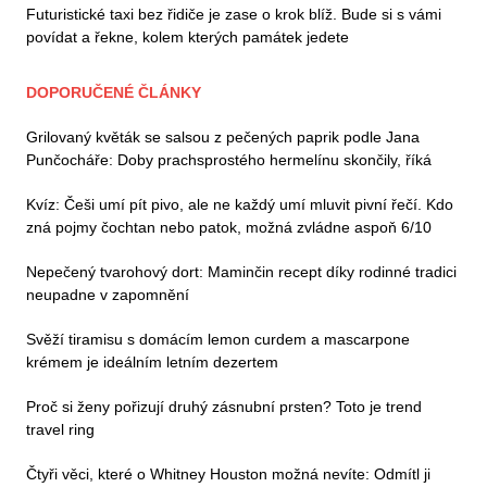
Futuristické taxi bez řidiče je zase o krok blíž. Bude si s vámi
povídat a řekne, kolem kterých památek jedete
DOPORUČENÉ ČLÁNKY
Grilovaný květák se salsou z pečených paprik podle Jana
Punčocháře: Doby prachsprostého hermelínu skončily, říká
Kvíz: Češi umí pít pivo, ale ne každý umí mluvit pivní řečí. Kdo
zná pojmy čochtan nebo patok, možná zvládne aspoň 6/10
Nepečený tvarohový dort: Maminčin recept díky rodinné tradici
neupadne v zapomnění
Svěží tiramisu s domácím lemon curdem a mascarpone
krémem je ideálním letním dezertem
Proč si ženy pořizují druhý zásnubní prsten? Toto je trend
travel ring
Čtyři věci, které o Whitney Houston možná nevíte: Odmítl ji