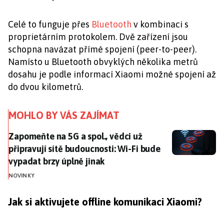
Celé to funguje přes
Bluetooth
v kombinaci s
proprietárním protokolem. Dvě zařízení jsou
schopna navázat přímé spojení (peer-to-peer).
Namísto u Bluetooth obvyklých několika metrů
dosahu je podle informací Xiaomi možné spojení až
do dvou kilometrů.
MOHLO BY VÁS ZAJÍMAT
Zapomeňte na 5G a spol., vědci už připravují sítě bud
Zapomeňte na 5G a spol., vědci už
připravují sítě budoucnosti: Wi-Fi bude
vypadat brzy úplně jinak
NOVINKY
Jak si aktivujete offline komunikaci Xiaomi?