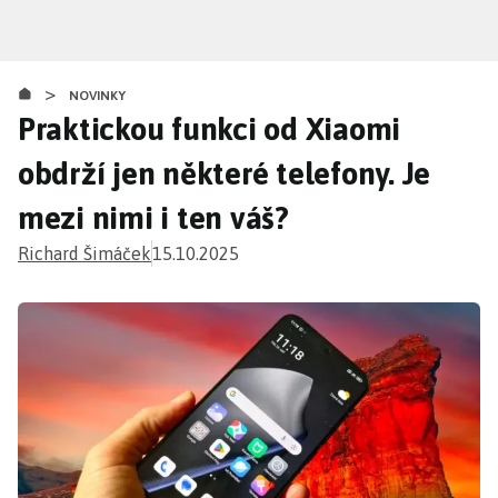
Přejít
k
hlavnímu
>
obsahu
NOVINKY
Praktickou funkci od Xiaomi
obdrží jen některé telefony. Je
mezi nimi i ten váš?
Richard Šimáček
15.10.2025