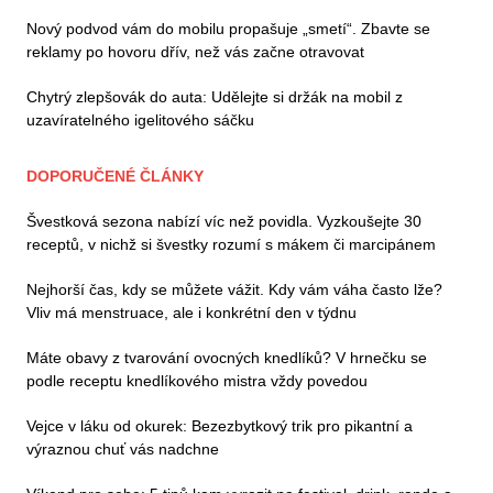
Nový podvod vám do mobilu propašuje „smetí“. Zbavte se
reklamy po hovoru dřív, než vás začne otravovat
Chytrý zlepšovák do auta: Udělejte si držák na mobil z
uzavíratelného igelitového sáčku
DOPORUČENÉ ČLÁNKY
Švestková sezona nabízí víc než povidla. Vyzkoušejte 30
receptů, v nichž si švestky rozumí s mákem či marcipánem
Nejhorší čas, kdy se můžete vážit. Kdy vám váha často lže?
Vliv má menstruace, ale i konkrétní den v týdnu
Máte obavy z tvarování ovocných knedlíků? V hrnečku se
podle receptu knedlíkového mistra vždy povedou
Vejce v láku od okurek: Bezezbytkový trik pro pikantní a
výraznou chuť vás nadchne