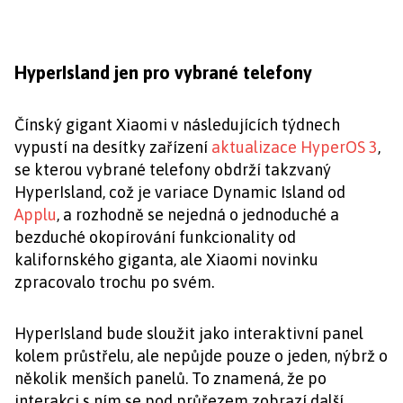
HyperIsland jen pro vybrané telefony
Čínský gigant Xiaomi v následujících týdnech
vypustí na desítky zařízení
aktualizace HyperOS 3
,
se kterou vybrané telefony obdrží takzvaný
HyperIsland, což je variace Dynamic Island od
Applu
, a rozhodně se nejedná o jednoduché a
bezduché okopírování funkcionality od
kalifornského giganta, ale Xiaomi novinku
zpracovalo trochu po svém.
HyperIsland bude sloužit jako interaktivní panel
kolem průstřelu, ale nepůjde pouze o jeden, nýbrž o
několik menších panelů. To znamená, že po
interakci s ním se pod průřezem zobrazí další