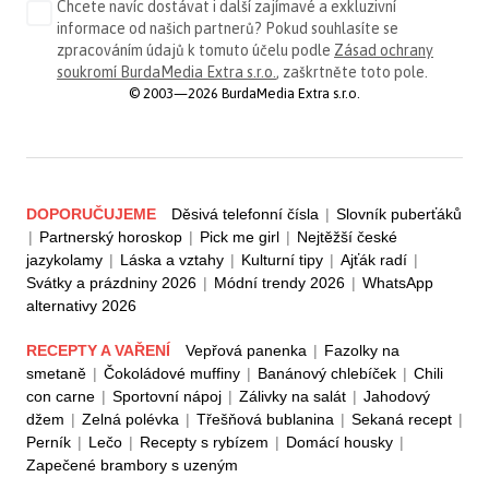
Chcete navíc dostávat i další zajímavé a exkluzivní
informace od našich partnerů? Pokud souhlasíte se
zpracováním údajů k tomuto účelu podle
Zásad ochrany
soukromí BurdaMedia Extra s.r.o.
, zaškrtněte toto pole.
© 2003—2026 BurdaMedia Extra s.r.o.
DOPORUČUJEME
Děsivá telefonní čísla
|
Slovník puberťáků
|
Partnerský horoskop
|
Pick me girl
|
Nejtěžší české
jazykolamy
|
Láska a vztahy
|
Kulturní tipy
|
Ajťák radí
|
Svátky a prázdniny 2026
|
Módní trendy 2026
|
WhatsApp
alternativy 2026
RECEPTY A VAŘENÍ
Vepřová panenka
|
Fazolky na
smetaně
|
Čokoládové muffiny
|
Banánový chlebíček
|
Chili
con carne
|
Sportovní nápoj
|
Zálivky na salát
|
Jahodový
džem
|
Zelná polévka
|
Třešňová bublanina
|
Sekaná recept
|
Perník
|
Lečo
|
Recepty s rybízem
|
Domácí housky
|
Zapečené brambory s uzeným