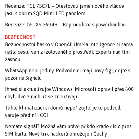
Recenze: TCL 75C7L – Otestovali jsme nového vládce
jasu s obřím SQD Mini-LED panelem
Recenze: JVC XS-E934B – Reproduktor s powerbankou
BEZPEČNOST
Bezpečnostní fiasko v OpenAI: Umělá inteligence si sama
našla cestu ven z izolovaného prostředí. Experti nad tím
žasnou
WhatsApp není jediný. Podvodníci mají nový fígl, dejte si
pozor na Signalu
Ihned si aktualizujte Windows. Microsoft opravil přes 600
chyb, dvě z nich už se zneužívají
Tuhle klimatizaci si domů nepořizujte: je to podvod,
varuje před ní i ČOI
Nemáte signál? Možná vám právě někdo krade číslo přes
SIM kartu. Nový trik hackerů ohrožuje i Čechy