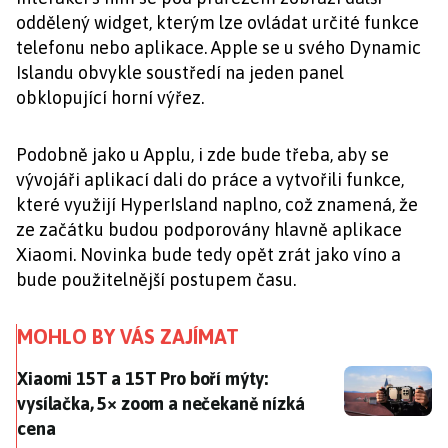
oddělený widget, kterým lze ovládat určité funkce
telefonu nebo aplikace. Apple se u svého Dynamic
Islandu obvykle soustředí na jeden panel
obklopující horní výřez.
Podobně jako u Applu, i zde bude třeba, aby se
vývojáři aplikací dali do práce a vytvořili funkce,
které využijí HyperIsland naplno, což znamená, že
ze začátku budou podporovány hlavně aplikace
Xiaomi. Novinka bude tedy opět zrát jako víno a
bude použitelnější postupem času.
MOHLO BY VÁS ZAJÍMAT
Xiaomi 15T a 15T Pro boří mýty: vysílačka, 5× zoom 
Xiaomi 15T a 15T Pro boří mýty:
vysílačka, 5× zoom a nečekaně nízká
cena