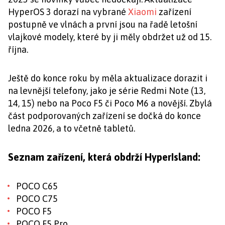
HyperOS 3 dorazí na vybrané
Xiaomi
zařízení
postupně ve vlnách a první jsou na řadě letošní
vlajkové modely, které by ji měly obdržet už od 15.
října.
Ještě do konce roku by měla aktualizace dorazit i
na levnější telefony, jako je série Redmi Note (13,
14, 15) nebo na Poco F5 či Poco M6 a novější. Zbylá
část podporovaných zařízení se dočká do konce
ledna 2026, a to včetně tabletů.
Seznam zařízení, která obdrží HyperIsland:
POCO C65
POCO C75
POCO F5
POCO F5 Pro