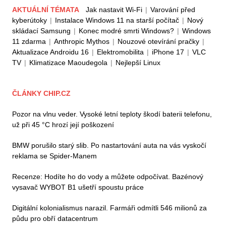
AKTUÁLNÍ TÉMATA
Jak nastavit Wi-Fi
|
Varování před
kyberútoky
|
Instalace Windows 11 na starší počítač
|
Nový
skládací Samsung
|
Konec modré smrti Windows?
|
Windows
11 zdarma
|
Anthropic Mythos
|
Nouzové otevírání pračky
|
Aktualizace Androidu 16
|
Elektromobilita
|
iPhone 17
|
VLC
TV
|
Klimatizace Maoudegola
|
Nejlepší Linux
ČLÁNKY CHIP.CZ
Pozor na vlnu veder. Vysoké letní teploty škodí baterii telefonu,
už při 45 °C hrozí její poškození
BMW porušilo starý slib. Po nastartování auta na vás vyskočí
reklama se Spider-Manem
Recenze: Hodíte ho do vody a můžete odpočívat. Bazénový
vysavač WYBOT B1 ušetří spoustu práce
Digitální kolonialismus narazil. Farmáři odmítli 546 milionů za
půdu pro obří datacentrum