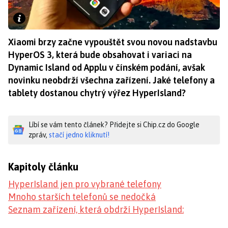
Xiaomi brzy začne vypouštět svou novou nadstavbu
HyperOS 3, která bude obsahovat i variaci na
Dynamic Island od Applu v čínském podání, avšak
novinku neobdrží všechna zařízení. Jaké telefony a
tablety dostanou chytrý výřez HyperIsland?
Líbí se vám tento článek? Přidejte si Chip.cz do Google
zpráv,
stačí jedno kliknutí!
Kapitoly článku
HyperIsland jen pro vybrané telefony
Mnoho starších telefonů se nedočká
Seznam zařízení, která obdrží HyperIsland: