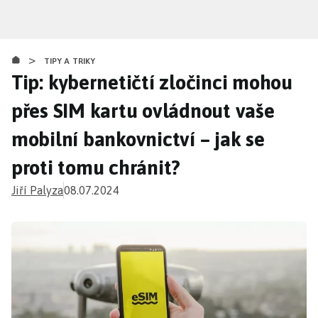
Přejít
k
hlavnímu
>
obsahu
TIPY A TRIKY
Tip: kybernetičtí zločinci mohou
přes SIM kartu ovládnout vaše
mobilní bankovnictví – jak se
proti tomu chránit?
Jiří Palyza
08.07.2024