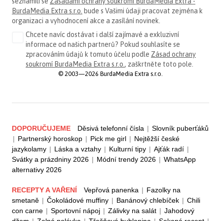
seznámili se
Zásadami ochrany soukromí BurdaMedia Extra -
BurdaMedia Extra s.r.o.
bude s Vašimi údaji pracovat zejména k
organizaci a vyhodnocení akce a zasílání novinek.
Chcete navíc dostávat i další zajímavé a exkluzivní
informace od našich partnerů? Pokud souhlasíte se
zpracováním údajů k tomuto účelu podle
Zásad ochrany
soukromí BurdaMedia Extra s.r.o.
, zaškrtněte toto pole.
© 2003—2026 BurdaMedia Extra s.r.o.
DOPORUČUJEME
Děsivá telefonní čísla
|
Slovník puberťáků
|
Partnerský horoskop
|
Pick me girl
|
Nejtěžší české
jazykolamy
|
Láska a vztahy
|
Kulturní tipy
|
Ajťák radí
|
Svátky a prázdniny 2026
|
Módní trendy 2026
|
WhatsApp
alternativy 2026
RECEPTY A VAŘENÍ
Vepřová panenka
|
Fazolky na
smetaně
|
Čokoládové muffiny
|
Banánový chlebíček
|
Chili
con carne
|
Sportovní nápoj
|
Zálivky na salát
|
Jahodový
džem
|
Zelná polévka
|
Třešňová bublanina
|
Sekaná recept
|