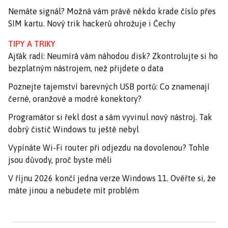
Nemáte signál? Možná vám právě někdo krade číslo přes
SIM kartu. Nový trik hackerů ohrožuje i Čechy
TIPY A TRIKY
Ajťák radí: Neumírá vám náhodou disk? Zkontrolujte si ho
bezplatným nástrojem, než přijdete o data
Poznejte tajemství barevných USB portů: Co znamenají
černé, oranžové a modré konektory?
Programátor si řekl dost a sám vyvinul nový nástroj. Tak
dobrý čistič Windows tu ještě nebyl
Vypínáte Wi-Fi router při odjezdu na dovolenou? Tohle
jsou důvody, proč byste měli
V říjnu 2026 končí jedna verze Windows 11. Ověřte si, že
máte jinou a nebudete mít problém