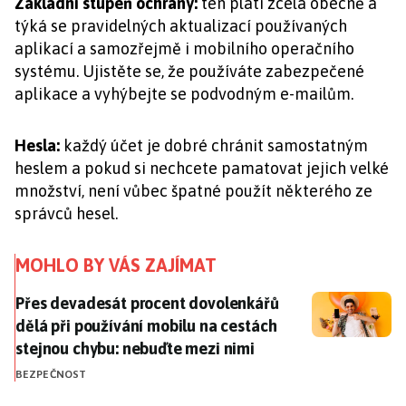
Základní stupeň ochrany:
ten platí zcela obecně a
týká se pravidelných aktualizací používaných
aplikací a samozřejmě i mobilního operačního
systému. Ujistěte se, že používáte zabezpečené
aplikace a vyhýbejte se podvodným e-mailům.
Hesla:
každý účet je dobré chránit samostatným
heslem a pokud si nechcete pamatovat jejich velké
množství, není vůbec špatné použít některého ze
správců hesel.
MOHLO BY VÁS ZAJÍMAT
Přes devadesát procent dovolenkářů dělá při používá
Přes devadesát procent dovolenkářů
dělá při používání mobilu na cestách
stejnou chybu: nebuďte mezi nimi
BEZPEČNOST