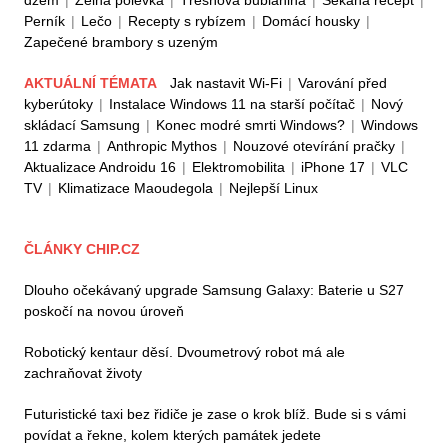
Perník
|
Lečo
|
Recepty s rybízem
|
Domácí housky
|
Zapečené brambory s uzeným
AKTUÁLNÍ TÉMATA
Jak nastavit Wi-Fi
|
Varování před
kyberútoky
|
Instalace Windows 11 na starší počítač
|
Nový
skládací Samsung
|
Konec modré smrti Windows?
|
Windows
11 zdarma
|
Anthropic Mythos
|
Nouzové otevírání pračky
|
Aktualizace Androidu 16
|
Elektromobilita
|
iPhone 17
|
VLC
TV
|
Klimatizace Maoudegola
|
Nejlepší Linux
ČLÁNKY CHIP.CZ
Dlouho očekávaný upgrade Samsung Galaxy: Baterie u S27
poskočí na novou úroveň
Robotický kentaur děsí. Dvoumetrový robot má ale
zachraňovat životy
Futuristické taxi bez řidiče je zase o krok blíž. Bude si s vámi
povídat a řekne, kolem kterých památek jedete