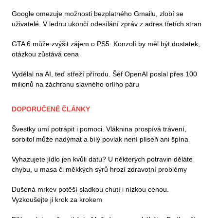
Google omezuje možnosti bezplatného Gmailu, zlobí se
uživatelé. V lednu ukončí odesílání zpráv z adres třetích stran
GTA 6 může zvýšit zájem o PS5. Konzolí by měl být dostatek,
otázkou zůstává cena
Vydělal na AI, teď střeží přírodu. Šéf OpenAI poslal přes 100
milionů na záchranu slavného orlího páru
DOPORUČENÉ ČLÁNKY
Švestky umí potrápit i pomoci. Vláknina prospívá trávení,
sorbitol může nadýmat a bílý povlak není plíseň ani špína
Vyhazujete jídlo jen kvůli datu? U některých potravin děláte
chybu, u masa či měkkých sýrů hrozí zdravotní problémy
Dušená mrkev potěší sladkou chutí i nízkou cenou.
Vyzkoušejte ji krok za krokem