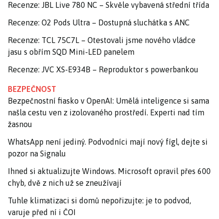
Recenze: JBL Live 780 NC – Skvěle vybavená střední třída
Recenze: O2 Pods Ultra – Dostupná sluchátka s ANC
Recenze: TCL 75C7L – Otestovali jsme nového vládce
jasu s obřím SQD Mini-LED panelem
Recenze: JVC XS-E934B – Reproduktor s powerbankou
BEZPEČNOST
Bezpečnostní fiasko v OpenAI: Umělá inteligence si sama
našla cestu ven z izolovaného prostředí. Experti nad tím
žasnou
WhatsApp není jediný. Podvodníci mají nový fígl, dejte si
pozor na Signalu
Ihned si aktualizujte Windows. Microsoft opravil přes 600
chyb, dvě z nich už se zneužívají
Tuhle klimatizaci si domů nepořizujte: je to podvod,
varuje před ní i ČOI