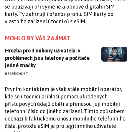
se používají při výměně a obnově digitální SIM
karty. Ty zahrnují i přenos profilu SIM karty do
vlastního zařízení útočníků s eSIM.
MOHLO BY VÁS ZAJÍMAT
Hrozba pro 3 miliony uživatelů: v problémech jsou te
Hrozba pro 3 miliony uživatelů: v
problémech jsou telefony a počítače
jedné značky
BEZPEČNOST
Prvním kontaktem je však stále mobilní operátor,
kde se útočníci přihlásí pomocí ukradených
přístupových údajů oběti a přenesou její mobilní
telefonní číslo do jiného zařízení. Tímto způsobem
dochází k faktickému únosu mobilního telefonního
čísla, protože eSIM je pro legitimního uživatele