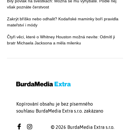
Bílý povlak na švestkách: Možná se mu vyhýbáte. Podle něj
však poznáte čerstvost
Zakrýt bříško nebo odhalit? Kodaňské maminky boří pravidla
mateřství i módy
Čtyři věci, které o Whitney Houston možná nevíte: Odmítl ji
bratr Michaela Jacksona a měla milenku
Kopírování obsahu je bez písemného
souhlasu BurdaMedia Extra s.r.o. zakázano
© 2026 BurdaMedia Extra s.r.o.