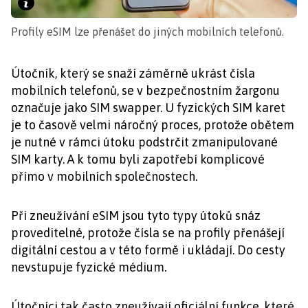
Profily eSIM lze přenášet do jiných mobilních telefonů.
Útočník, který se snaží záměrně ukrást čísla
mobilních telefonů, se v bezpečnostním žargonu
označuje jako SIM swapper. U fyzických SIM karet
je to časově velmi náročný proces, protože obětem
je nutné v rámci útoku podstrčit zmanipulované
SIM karty. A k tomu byli zapotřebí komplicové
přímo v mobilních společnostech.
Při zneužívání eSIM jsou tyto typy útoků snáz
proveditelné, protože čísla se na profily přenášejí
digitální cestou a v této formě i ukládají. Do cesty
nevstupuje fyzické médium.
Útočníci tak často zneužívají oficiální funkce, které