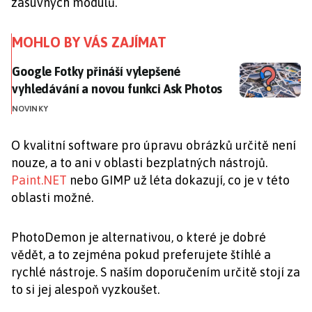
zásuvných modulů.
MOHLO BY VÁS ZAJÍMAT
Google Fotky přináší vylepšené vyhledávání a novou f
Google Fotky přináší vylepšené
vyhledávání a novou funkci Ask Photos
NOVINKY
O kvalitní software pro úpravu obrázků určitě není
nouze, a to ani v oblasti bezplatných nástrojů.
Paint.NET
nebo GIMP už léta dokazují, co je v této
oblasti možné.
PhotoDemon je alternativou, o které je dobré
vědět, a to zejména pokud preferujete štíhlé a
rychlé nástroje. S naším doporučením určitě stojí za
to si jej alespoň vyzkoušet.