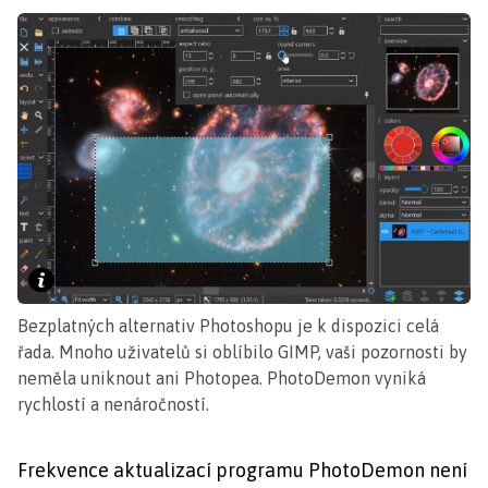
Bezplatných alternativ Photoshopu je k dispozici celá
řada. Mnoho uživatelů si oblíbilo GIMP, vaši pozornosti by
neměla uniknout ani Photopea. PhotoDemon vyniká
rychlostí a nenáročností.
Frekvence aktualizací programu PhotoDemon není