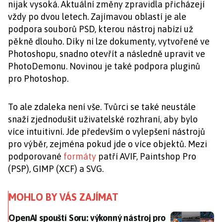
nijak vysoká. Aktuální změny zpravidla přicházejí
vždy po dvou letech. Zajímavou oblastí je ale
podpora souborů PSD, kterou nástroj nabízí už
pěkně dlouho. Díky ní lze dokumenty, vytvořené ve
Photoshopu, snadno otevřít a následně upravit ve
PhotoDemonu. Novinou je také podpora pluginů
pro Photoshop.
To ale zdaleka není vše. Tvůrci se také neustále
snaží zjednodušit uživatelské rozhraní, aby bylo
více intuitivní. Jde především o vylepšení nástrojů
pro výběr, zejména pokud jde o více objektů. Mezi
podporované
formáty
patří AVIF, Paintshop Pro
(PSP), GIMP (XCF) a SVG.
MOHLO BY VÁS ZAJÍMAT
OpenAI spouští Soru: výkonný nástroj pro generování v
OpenAI spouští Soru: výkonný nástroj pro