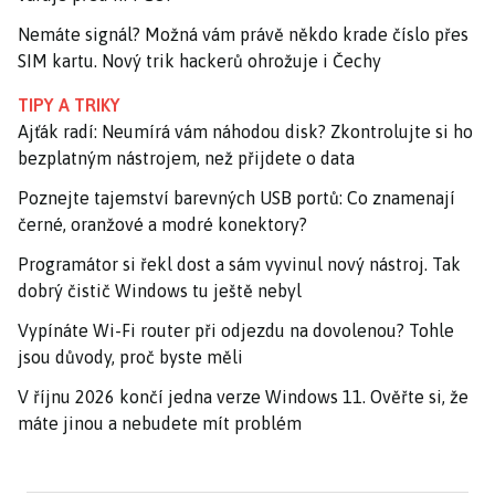
Nemáte signál? Možná vám právě někdo krade číslo přes
SIM kartu. Nový trik hackerů ohrožuje i Čechy
TIPY A TRIKY
Ajťák radí: Neumírá vám náhodou disk? Zkontrolujte si ho
bezplatným nástrojem, než přijdete o data
Poznejte tajemství barevných USB portů: Co znamenají
černé, oranžové a modré konektory?
Programátor si řekl dost a sám vyvinul nový nástroj. Tak
dobrý čistič Windows tu ještě nebyl
Vypínáte Wi-Fi router při odjezdu na dovolenou? Tohle
jsou důvody, proč byste měli
V říjnu 2026 končí jedna verze Windows 11. Ověřte si, že
máte jinou a nebudete mít problém