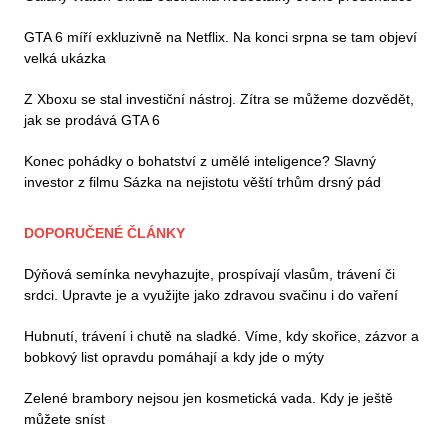
GTA 6 míří exkluzivně na Netflix. Na konci srpna se tam objeví
velká ukázka
Z Xboxu se stal investiční nástroj. Zítra se můžeme dozvědět,
jak se prodává GTA 6
Konec pohádky o bohatství z umělé inteligence? Slavný
investor z filmu Sázka na nejistotu věští trhům drsný pád
DOPORUČENÉ ČLÁNKY
Dýňová semínka nevyhazujte, prospívají vlasům, trávení či
srdci. Upravte je a využijte jako zdravou svačinu i do vaření
Hubnutí, trávení i chutě na sladké. Víme, kdy skořice, zázvor a
bobkový list opravdu pomáhají a kdy jde o mýty
Zelené brambory nejsou jen kosmetická vada. Kdy je ještě
můžete sníst