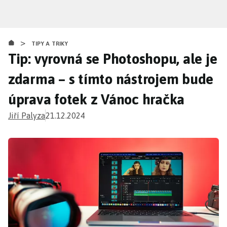
Přejít
k
hlavnímu
>
obsahu
TIPY A TRIKY
Tip: vyrovná se Photoshopu, ale je
zdarma – s tímto nástrojem bude
úprava fotek z Vánoc hračka
Jiří Palyza
21.12.2024