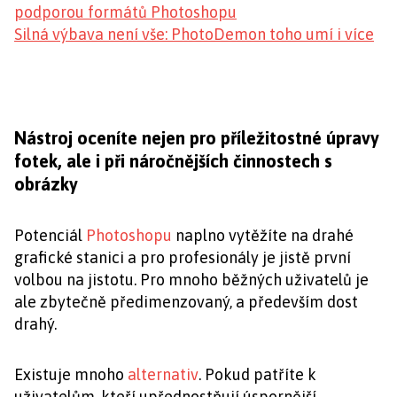
podporou formátů Photoshopu
Silná výbava není vše: PhotoDemon toho umí i více
Nástroj oceníte nejen pro příležitostné úpravy
fotek, ale i při náročnějších činnostech s
obrázky
Potenciál
Photoshopu
naplno vytěžíte na drahé
grafické stanici a pro profesionály je jistě první
volbou na jistotu. Pro mnoho běžných uživatelů je
ale zbytečně předimenzovaný, a především dost
drahý.
Existuje mnoho
alternativ
. Pokud patříte k
uživatelům, kteří upřednostňují úspornější