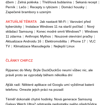
džem
|
Zelná polévka
|
Třešňová bublanina
|
Sekaná recept
|
Perník
|
Lečo
|
Recepty s rybízem
|
Domácí housky
|
Zapečené brambory s uzeným
AKTUÁLNÍ TÉMATA
Jak nastavit Wi-Fi
|
Varování před
kyberútoky
|
Instalace Windows 11 na starší počítač
|
Nový
skládací Samsung
|
Konec modré smrti Windows?
|
Windows
11 zdarma
|
Anthropic Mythos
|
Nouzové otevírání pračky
|
Aktualizace Androidu 16
|
Elektromobilita
|
iPhone 17
|
VLC
TV
|
Klimatizace Maoudegola
|
Nejlepší Linux
ČLÁNKY CHIP.CZ
Rýpanec do Mety. Brýle DuckDuckGo neumí vůbec nic, ale
právě proto se vyprodaly během několika dní
Ajťák radí: Některé aplikace od Googlu umí vyždímat baterii
telefonu. Omezte jejich práci na pozadí
Téměř dokonalé chytré hodinky. Nová generace Samsung
Galaxy Watch Ultra2 odstranila nedostatky svého předchůdce