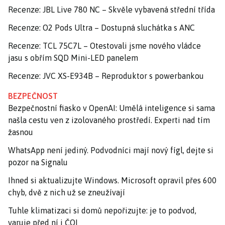
Recenze: JBL Live 780 NC – Skvěle vybavená střední třída
Recenze: O2 Pods Ultra – Dostupná sluchátka s ANC
Recenze: TCL 75C7L – Otestovali jsme nového vládce
jasu s obřím SQD Mini-LED panelem
Recenze: JVC XS-E934B – Reproduktor s powerbankou
BEZPEČNOST
Bezpečnostní fiasko v OpenAI: Umělá inteligence si sama
našla cestu ven z izolovaného prostředí. Experti nad tím
žasnou
WhatsApp není jediný. Podvodníci mají nový fígl, dejte si
pozor na Signalu
Ihned si aktualizujte Windows. Microsoft opravil přes 600
chyb, dvě z nich už se zneužívají
Tuhle klimatizaci si domů nepořizujte: je to podvod,
varuje před ní i ČOI