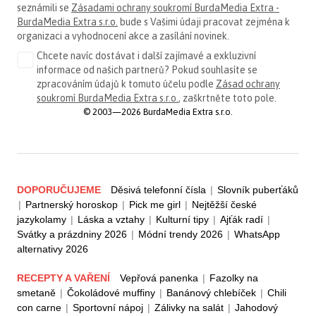
seznámili se
Zásadami ochrany soukromí BurdaMedia Extra -
BurdaMedia Extra s.r.o.
bude s Vašimi údaji pracovat zejména k
organizaci a vyhodnocení akce a zasílání novinek.
Chcete navíc dostávat i další zajímavé a exkluzivní
informace od našich partnerů? Pokud souhlasíte se
zpracováním údajů k tomuto účelu podle
Zásad ochrany
soukromí BurdaMedia Extra s.r.o.
, zaškrtněte toto pole.
© 2003—2026 BurdaMedia Extra s.r.o.
DOPORUČUJEME
Děsivá telefonní čísla
|
Slovník puberťáků
|
Partnerský horoskop
|
Pick me girl
|
Nejtěžší české
jazykolamy
|
Láska a vztahy
|
Kulturní tipy
|
Ajťák radí
|
Svátky a prázdniny 2026
|
Módní trendy 2026
|
WhatsApp
alternativy 2026
RECEPTY A VAŘENÍ
Vepřová panenka
|
Fazolky na
smetaně
|
Čokoládové muffiny
|
Banánový chlebíček
|
Chili
con carne
|
Sportovní nápoj
|
Zálivky na salát
|
Jahodový