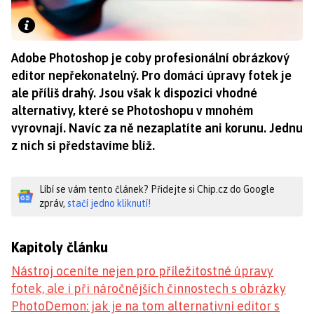
Adobe Photoshop je coby profesionální obrázkový
editor nepřekonatelný. Pro domácí úpravy fotek je
ale příliš drahý. Jsou však k dispozici vhodné
alternativy, které se Photoshopu v mnohém
vyrovnají. Navíc za ně nezaplatíte ani korunu. Jednu
z nich si představíme blíž.
Líbí se vám tento článek? Přidejte si Chip.cz do Google
zpráv,
stačí jedno kliknutí!
Kapitoly článku
Nástroj oceníte nejen pro příležitostné úpravy
fotek, ale i při náročnějších činnostech s obrázky
PhotoDemon: jak je na tom alternativní editor s