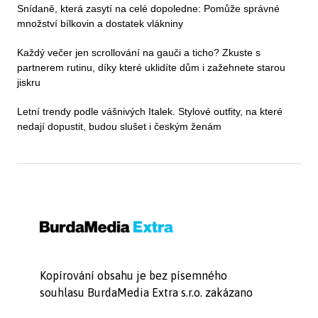
Snídaně, která zasytí na celé dopoledne: Pomůže správné
množství bílkovin a dostatek vlákniny
Každý večer jen scrollování na gauči a ticho? Zkuste s
partnerem rutinu, díky které uklidíte dům i zažehnete starou
jiskru
Letní trendy podle vášnivých Italek. Stylové outfity, na které
nedají dopustit, budou slušet i českým ženám
Kopírování obsahu je bez písemného
souhlasu BurdaMedia Extra s.r.o. zakázano