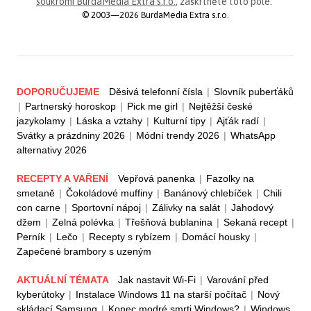
soukromí BurdaMedia Extra s.r.o.
, zaškrtněte toto pole.
© 2003—2026 BurdaMedia Extra s.r.o.
DOPORUČUJEME
Děsivá telefonní čísla
|
Slovník puberťáků
|
Partnerský horoskop
|
Pick me girl
|
Nejtěžší české
jazykolamy
|
Láska a vztahy
|
Kulturní tipy
|
Ajťák radí
|
Svátky a prázdniny 2026
|
Módní trendy 2026
|
WhatsApp
alternativy 2026
RECEPTY A VAŘENÍ
Vepřová panenka
|
Fazolky na
smetaně
|
Čokoládové muffiny
|
Banánový chlebíček
|
Chili
con carne
|
Sportovní nápoj
|
Zálivky na salát
|
Jahodový
džem
|
Zelná polévka
|
Třešňová bublanina
|
Sekaná recept
|
Perník
|
Lečo
|
Recepty s rybízem
|
Domácí housky
|
Zapečené brambory s uzeným
AKTUÁLNÍ TÉMATA
Jak nastavit Wi-Fi
|
Varování před
kyberútoky
|
Instalace Windows 11 na starší počítač
|
Nový
skládací Samsung
|
Konec modré smrti Windows?
|
Windows