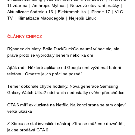
11 zdarma
|
Anthropic Mythos
|
Nouzové otevírání pračky
|
Aktualizace Androidu 16
|
Elektromobilita
|
iPhone 17
|
VLC
TV
|
Klimatizace Maoudegola
|
Nejlepší Linux
ČLÁNKY CHIP.CZ
Rýpanec do Mety. Brýle DuckDuckGo neumí vůbec nic, ale
právě proto se vyprodaly během několika dní
Ajťák radí: Některé aplikace od Googlu umí vyždímat baterii
telefonu. Omezte jejich práci na pozadí
Téměř dokonalé chytré hodinky. Nová generace Samsung
Galaxy Watch Ultra2 odstranila nedostatky svého předchůdce
GTA 6 míří exkluzivně na Netflix. Na konci srpna se tam objeví
velká ukázka
Z Xboxu se stal investiční nástroj. Zítra se můžeme dozvědět,
jak se prodává GTA 6