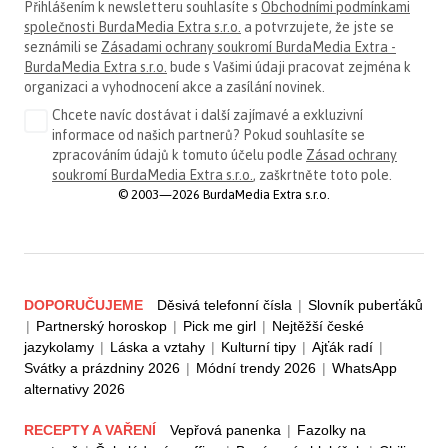
Přihlášením k newsletteru souhlasíte s
Obchodními podmínkami
společnosti BurdaMedia Extra s.r.o.
a potvrzujete, že jste se
seznámili se
Zásadami ochrany soukromí BurdaMedia Extra -
BurdaMedia Extra s.r.o.
bude s Vašimi údaji pracovat zejména k
organizaci a vyhodnocení akce a zasílání novinek.
Chcete navíc dostávat i další zajímavé a exkluzivní
informace od našich partnerů? Pokud souhlasíte se
zpracováním údajů k tomuto účelu podle
Zásad ochrany
soukromí BurdaMedia Extra s.r.o.
, zaškrtněte toto pole.
© 2003—2026 BurdaMedia Extra s.r.o.
DOPORUČUJEME
Děsivá telefonní čísla
|
Slovník puberťáků
|
Partnerský horoskop
|
Pick me girl
|
Nejtěžší české
jazykolamy
|
Láska a vztahy
|
Kulturní tipy
|
Ajťák radí
|
Svátky a prázdniny 2026
|
Módní trendy 2026
|
WhatsApp
alternativy 2026
RECEPTY A VAŘENÍ
Vepřová panenka
|
Fazolky na