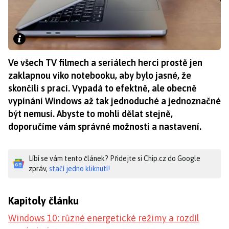
Ve všech TV filmech a seriálech herci prostě jen
zaklapnou víko notebooku, aby bylo jasné, že
skončili s prací. Vypadá to efektně, ale obecně
vypínání Windows až tak jednoduché a jednoznačné
být nemusí. Abyste to mohli dělat stejně,
doporučíme vám správné možnosti a nastavení.
Líbí se vám tento článek? Přidejte si Chip.cz do Google
zpráv,
stačí jedno kliknutí!
Kapitoly článku
Windows 10: různé energetické režimy a rozdíl