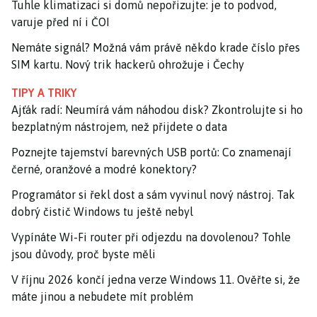
Tuhle klimatizaci si domů nepořizujte: je to podvod,
varuje před ní i ČOI
Nemáte signál? Možná vám právě někdo krade číslo přes
SIM kartu. Nový trik hackerů ohrožuje i Čechy
TIPY A TRIKY
Ajťák radí: Neumírá vám náhodou disk? Zkontrolujte si ho
bezplatným nástrojem, než přijdete o data
Poznejte tajemství barevných USB portů: Co znamenají
černé, oranžové a modré konektory?
Programátor si řekl dost a sám vyvinul nový nástroj. Tak
dobrý čistič Windows tu ještě nebyl
Vypínáte Wi-Fi router při odjezdu na dovolenou? Tohle
jsou důvody, proč byste měli
V říjnu 2026 končí jedna verze Windows 11. Ověřte si, že
máte jinou a nebudete mít problém