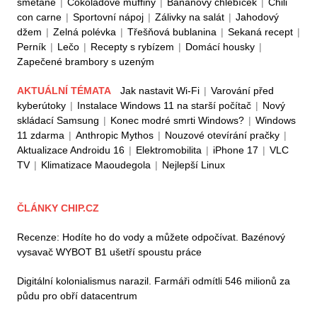
smetaně
|
Čokoládové muffiny
|
Banánový chlebíček
|
Chili
con carne
|
Sportovní nápoj
|
Zálivky na salát
|
Jahodový
džem
|
Zelná polévka
|
Třešňová bublanina
|
Sekaná recept
|
Perník
|
Lečo
|
Recepty s rybízem
|
Domácí housky
|
Zapečené brambory s uzeným
AKTUÁLNÍ TÉMATA
Jak nastavit Wi-Fi
|
Varování před
kyberútoky
|
Instalace Windows 11 na starší počítač
|
Nový
skládací Samsung
|
Konec modré smrti Windows?
|
Windows
11 zdarma
|
Anthropic Mythos
|
Nouzové otevírání pračky
|
Aktualizace Androidu 16
|
Elektromobilita
|
iPhone 17
|
VLC
TV
|
Klimatizace Maoudegola
|
Nejlepší Linux
ČLÁNKY CHIP.CZ
Recenze: Hodíte ho do vody a můžete odpočívat. Bazénový
vysavač WYBOT B1 ušetří spoustu práce
Digitální kolonialismus narazil. Farmáři odmítli 546 milionů za
půdu pro obří datacentrum