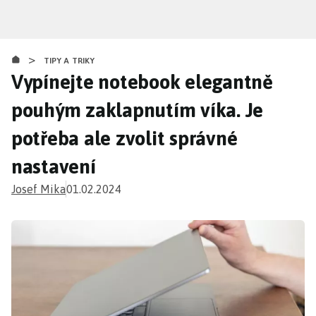
Přejít
k
hlavnímu
>
obsahu
TIPY A TRIKY
Vypínejte notebook elegantně
pouhým zaklapnutím víka. Je
potřeba ale zvolit správné
nastavení
Josef Mika
01.02.2024