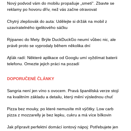
Nový podvod vám do mobilu propašuje „smetí“. Zbavte se
reklamy po hovoru dřív, než vás začne otravovat
Chytrý zlepšovák do auta: Udělejte si držák na mobil z
uzavíratelného igelitového sáčku
Rýpanec do Mety. Brýle DuckDuckGo neumí vůbec nic, ale
právě proto se vyprodaly během několika dní
Ajťák radí: Některé aplikace od Googlu umí vyždímat baterii
telefonu. Omezte jejich práci na pozadí
DOPORUČENÉ ČLÁNKY
Sangria není jen víno s ovocem. Pravá španělská verze stojí
na kvalitním základu a detailu, který mění výslednou chuť
Pizza bez mouky, po které nemusíte mít výčitky. Low carb
pizza z mozzarelly je bez lepku, cukru a má více bílkovin
Jak připravit perfektní domácí iontový nápoj: Potřebujete jen