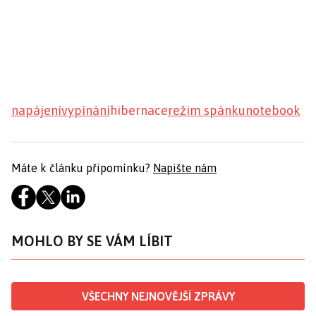
napájení
vypínání
hibernace
režim spánku
notebook
Máte k článku připomínku?
Napište nám
MOHLO BY SE VÁM LÍBIT
VŠECHNY NEJNOVĚJŠÍ ZPRÁVY