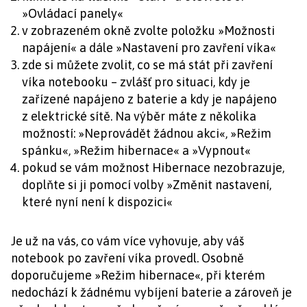
»Ovládací panely«
v zobrazeném okně zvolte položku »Možnosti
napájení« a dále »Nastavení pro zavření víka«
zde si můžete zvolit, co se má stát při zavření
víka notebooku – zvlášť pro situaci, kdy je
zařízené napájeno z baterie a kdy je napájeno
z elektrické sítě. Na výběr máte z několika
možností: »Neprovádět žádnou akci«, »Režim
spánku«, »Režim hibernace« a »Vypnout«
pokud se vám možnost Hibernace nezobrazuje,
doplňte si ji pomocí volby »Změnit nastavení,
které nyní není k dispozici«
Je už na vás, co vám více vyhovuje, aby váš
notebook po zavření víka provedl. Osobně
doporučujeme »Režim hibernace«, při kterém
nedochází k žádnému vybíjení baterie a zároveň je