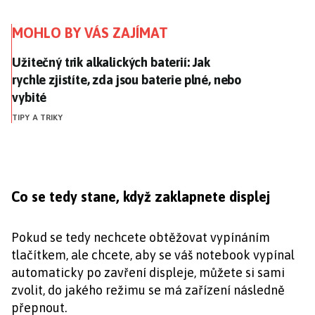
MOHLO BY VÁS ZAJÍMAT
Užitečný trik alkalických baterií: Jak rychle zjistíte, 
Užitečný trik alkalických baterií: Jak
rychle zjistíte, zda jsou baterie plné, nebo
vybité
TIPY A TRIKY
Co se tedy stane, když zaklapnete displej
Pokud se tedy nechcete obtěžovat vypínáním
tlačítkem, ale chcete, aby se váš notebook vypínal
automaticky po zavření displeje, můžete si sami
zvolit, do jakého režimu se má zařízení následně
přepnout.