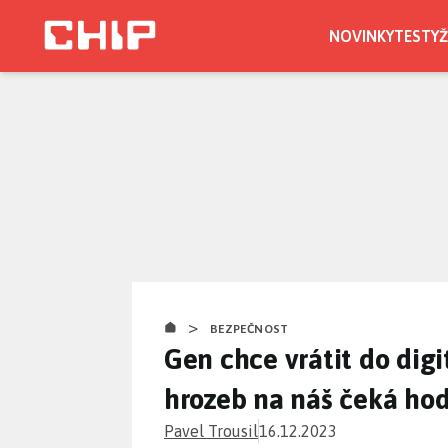
Přejít
k
NOVINKY
TESTY
Ž
hlavnímu
obsahu
>
BEZPEČNOST
Gen chce vrátit do digi
hrozeb na náš čeká hod
Pavel Trousil
16.12.2023