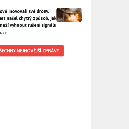
vé inovovali své drony. Expert našel chytrý způsob, jak se sna
ové inovovali své drony.
ert našel chytrý způsob, jak
snaží vyhnout rušení signálu
INKY
ŠECHNY NEJNOVĚJŠÍ ZPRÁVY