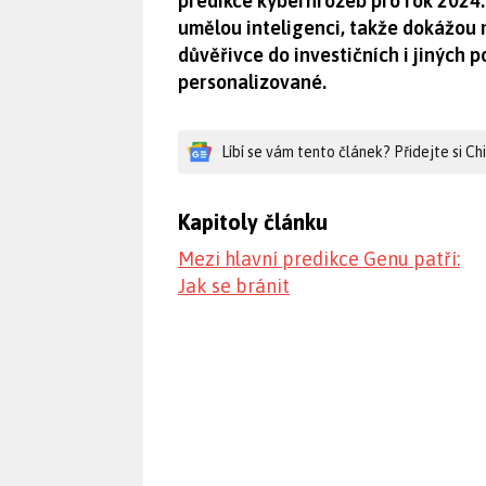
predikce kyberhrozeb pro rok 2024.
umělou inteligenci, takže dokážou n
důvěřivce do investičních i jiných 
personalizované.
Líbí se vám tento článek? Přidejte si C
Kapitoly článku
Mezi hlavní predikce Genu patří:
Jak se bránit