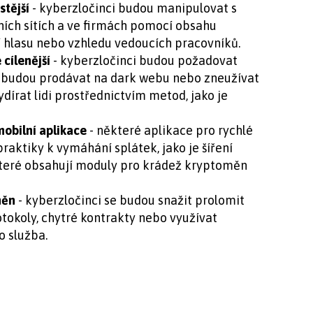
stější
- kyberzločinci budou manipulovat s
ních sítích a ve firmách pomocí obsahu
hlasu nebo vzhledu vedoucích pracovníků.
e cílenější
- kyberzločinci budou požadovat
 budou prodávat na dark webu nebo zneužívat
dírat lidi prostřednictvím metod, jako je
mobilní aplikace
- některé aplikace pro rychlé
raktiky k vymáhání splátek, jako je šíření
 které obsahují moduly pro krádež kryptoměn
oměn
- kyberzločinci se budou snažit prolomit
okoly, chytré kontrakty nebo využívat
o služba.