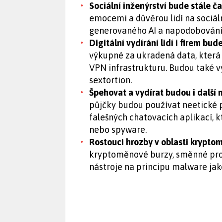
Sociální inženýrství bude stále ča
emocemi a důvěrou lidí na sociál
generovaného AI a napodobování 
Digitální vydírání lidí i firem bud
výkupné za ukradená data, která
VPN infrastrukturu. Budou také vy
sextortion.
Špehovat a vydírat budou i další 
půjčky budou používat neetické p
falešných chatovacích aplikací,
nebo spyware.
Rostoucí hrozby v oblasti krypt
kryptoměnové burzy, směnné prot
nástroje na principu malware jak