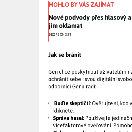
MOHLO BY VÁS ZAJÍMAT
Nové podvody přes hlasový a
Nové podvody přes hlasový a
jím oklamat
BEZPEČNOST
Jak se bránit
Gen chce poskytnout uživatelům nás
ochránit sebe i svou digitální svob
odborníci Genu radí:
Buďte skeptičtí
: Ověřujte si, kdo
kliknete.
Správa hesel
: Používejte jedineč
vícefaktorové ověřování. Pomohou