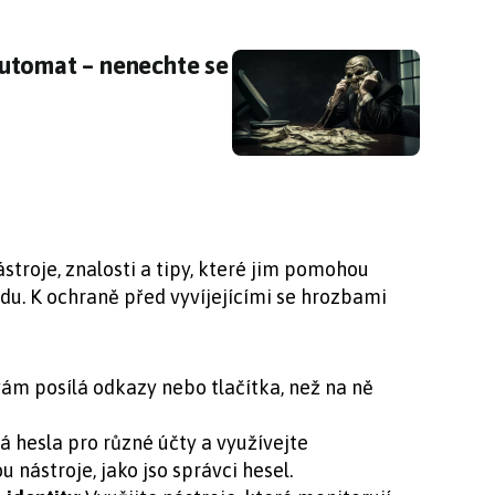
utomat – nenechte se jím oklamat
utomat – nenechte se
troje, znalosti a tipy, které jim pomohou
odu. K ochraně před vyvíjejícími se hrozbami
 vám posílá odkazy nebo tlačítka, než na ně
ná hesla pro různé účty a využívejte
 nástroje, jako jso správci hesel.