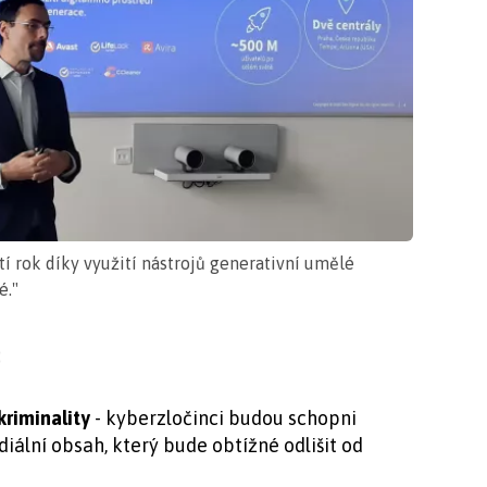
í rok díky využití nástrojů generativní umělé
é."
:
kriminality
- kyberzločinci budou schopni
iální obsah, který bude obtížné odlišit od