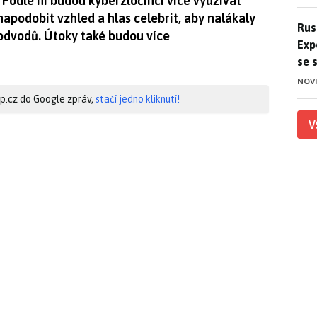
 Podle ní budou kyberzločinci více využívat
apodobit vzhled a hlas celebrit, aby nalákaly
Ruso
Rus
podvodů. Útoky také budou více
Exp
se 
NOV
hip.cz do Google zpráv,
stačí jedno kliknutí!
V