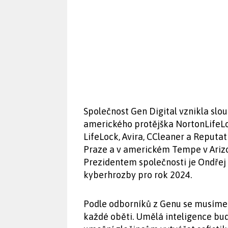
Společnost Gen Digital vznikla slo
amerického protějška NortonLifeLoc
LifeLock, Avira, CCleaner a Reputa
Praze a v americkém Tempe v Arizo
Prezidentem společnosti je Ondřej 
kyberhrozby pro rok 2024.
Podle odborníků z Genu se musíme p
každé oběti. Umělá inteligence bud