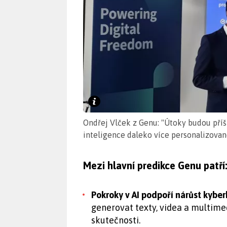
Ondřej Vlček z Genu: "Útoky budou příšt
inteligence daleko více personalizovan
Mezi hlavní predikce Genu patří
Pokroky v AI podpoří nárůst kyber
generovat texty, videa a multimed
skutečnosti.