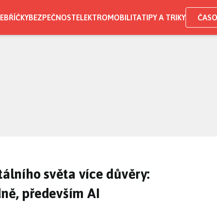
EBŘÍČKY
BEZPEČNOST
ELEKTROMOBILITA
TIPY A TRIKY
ČASO
tálního světa více důvěry:
ně, především AI