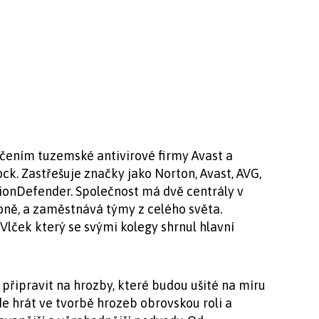
učením tuzemské antivirové firmy Avast a
k. Zastřešuje značky jako Norton, Avast, AVG,
tionDefender. Společnost má dvě centrály v
ně, a zaměstnává týmy z celého světa.
Vlček který se svými kolegy shrnul hlavní
řipravit na hrozby, které budou ušité na míru
e hrát ve tvorbě hrozeb obrovskou roli a