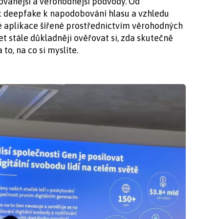
ovanější a věrohodnější podvody. Od
ik deepfake k napodobování hlasu a vzhledu
 aplikace šířené prostřednictvím věrohodných
 stále důkladněji ověřovat si, zda skutečně
 to, na co si myslíte.