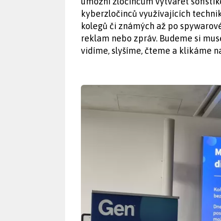
umožní zločincům vytvářet sofistik
kyberzločinců využívajících techn
kolegů či známých až po spywarové
reklam nebo zpráv. Budeme si muset
vidíme, slyšíme, čteme a klikáme na