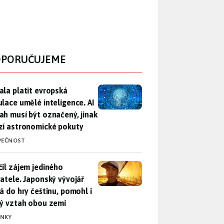
PORUČUJEME
ala platit evropská regulace umělé inteligence. AI obsah musí
ala platit evropská
ulace umělé inteligence. AI
ah musí být označený, jinak
zí astronomické pokuty
PEČNOST
il zájem jediného uživatele. Japonský vývojář přidá do hry češ
čil zájem jediného
vatele. Japonský vývojář
dá do hry češtinu, pomohl i
lý vztah obou zemí
INKY