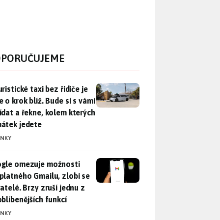
PORUČUJEME
ristické taxi bez řidiče je zase o krok blíž. Bude si s vámi p
ristické taxi bez řidiče je
 o krok blíž. Bude si s vámi
ídat a řekne, kolem kterých
átek jedete
INKY
gle omezuje možnosti bezplatného Gmailu, zlobí se uživatelé. 
gle omezuje možnosti
platného Gmailu, zlobí se
atelé. Brzy zruší jednu z
oblíbenějších funkcí
INKY