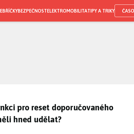
EBŘÍČKY
BEZPEČNOST
ELEKTROMOBILITA
TIPY A TRIKY
ČASO
nkci pro reset doporučovaného
měli hned udělat?