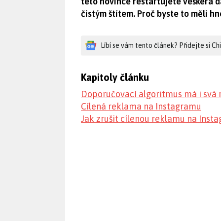
této novince restartujete veškerá d
čistým štítem. Proč byste to měli h
Líbí se vám tento článek? Přidejte si C
Kapitoly článku
Doporučovací algoritmus má i svá r
Cílená reklama na Instagramu
Jak zrušit cílenou reklamu na Inst