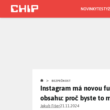
Přejít
k
NOVINKY
TESTY
Ž
hlavnímu
obsahu
>
BEZPEČNOST
Instagram má novou fu
obsahu: proč byste to 
Jakub Fišer
21.11.2024