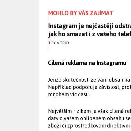
MOHLO BY VÁS ZAJÍMAT
Instagram je nejčastěji odst
Instagram je nejčastěji odst
jak ho smazat i z vašeho tele
TIPY A TRIKY
Cílená reklama na Instagramu
Jenže skutečnost, že vám obsah na s
Například podporuje závislost, pro
mnohem víc času.
Největším rizikem je však cílená re
daty o vašem oblíbeném obsahu se s
zboží či zprostředkování direktivní