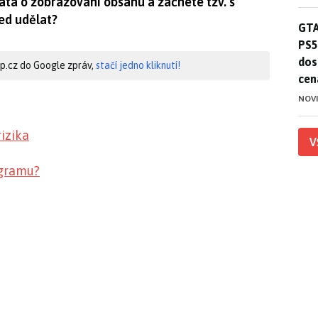
ata o zobrazování obsahu a začnete tzv. s
ned udělat?
GTA
GTA
PS5
dos
hip.cz do Google zpráv,
stačí jedno kliknutí!
cen
NOV
izika
V
agramu?