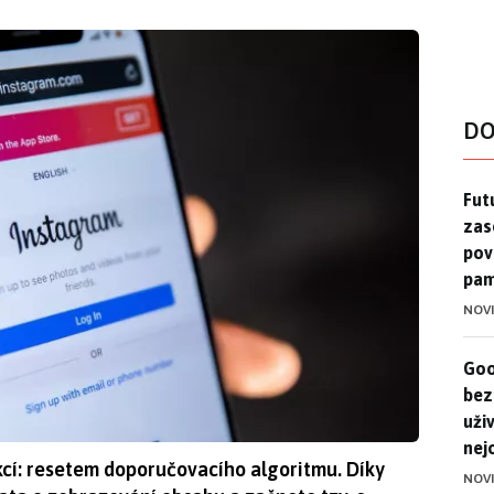
DO
Futu
Futu
zase
pov
pam
NOV
Goo
Goo
bez
uživ
nej
nkcí: resetem doporučovacího algoritmu. Díky
NOV