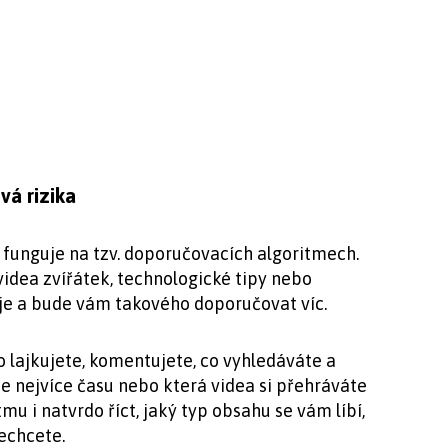
vá rizika
, funguje na tzv. doporučovacích algoritmech.
 videa zvířátek, technologické tipy nebo
uje a bude vám takového doporučovat víc.
 lajkujete, komentujete, co vyhledáváte a
te nejvíce času nebo která videa si přehráváte
 i natvrdo říct, jaký typ obsahu se vám líbí,
echcete.