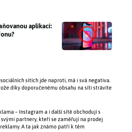
raňovanou aplikací: jak ho smazat i z vašeho t
raňovanou aplikací:
fonu?
ociálních sítích jde naproti, má i svá negativa.
tože díky doporučenému obsahu na síti strávíte
klama – Instagram a i další sítě obchodují s
vými partnery, kteří se zaměřují na prodej
 reklamy. A ta jak známo patří k těm