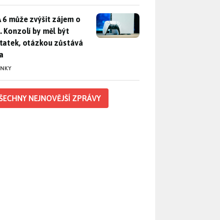
 6 může zvýšit zájem o PS5. Konzolí by měl být dostatek, otáz
 6 může zvýšit zájem o
. Konzolí by měl být
tatek, otázkou zůstává
a
INKY
ŠECHNY NEJNOVĚJŠÍ ZPRÁVY