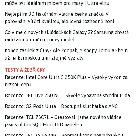
může být ideálním mixem pro masy i Ultra elitu
Nejlepším 3D tiskárnám vládne česká značka. V
porovnání vítězí kvalitou, ale levná rozhodně není
Co víme o nových skládačkách Galaxy Z? Samsung chystá
radikální proměnu i nový model
Konec zásilek z Číny? Ale kdepak, e-shopy Temu a Shein
už na Evropskou unii zřejmě vyzrály
TESTY A ŽEBŘÍČKY
Recenze: Intel Core Ultra 5 250K Plus – Vysoký výkon za
nízkou cenu
Recenze: JBL Live 780 NC – Skvěle vybavená střední třída
Recenze: O2 Pods Ultra – Dostupná sluchátka s ANC
Recenze: TCL 75C7L – Otestovali jsme nového vládce
jasu s obřím SQD Mini-LED panelem
Recenze: JVC XS-E934B – Reproduktor s powerbankou