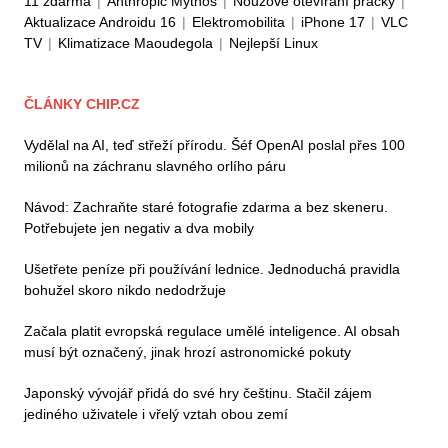
11 zdarma
|
Anthropic Mythos
|
Nouzové otevírání pračky
|
Aktualizace Androidu 16
|
Elektromobilita
|
iPhone 17
|
VLC
TV
|
Klimatizace Maoudegola
|
Nejlepší Linux
ČLÁNKY CHIP.CZ
Vydělal na AI, teď střeží přírodu. Šéf OpenAI poslal přes 100
milionů na záchranu slavného orlího páru
Návod: Zachraňte staré fotografie zdarma a bez skeneru.
Potřebujete jen negativ a dva mobily
Ušetřete peníze při používání lednice. Jednoduchá pravidla
bohužel skoro nikdo nedodržuje
Začala platit evropská regulace umělé inteligence. AI obsah
musí být označený, jinak hrozí astronomické pokuty
Japonský vývojář přidá do své hry češtinu. Stačil zájem
jediného uživatele i vřelý vztah obou zemí