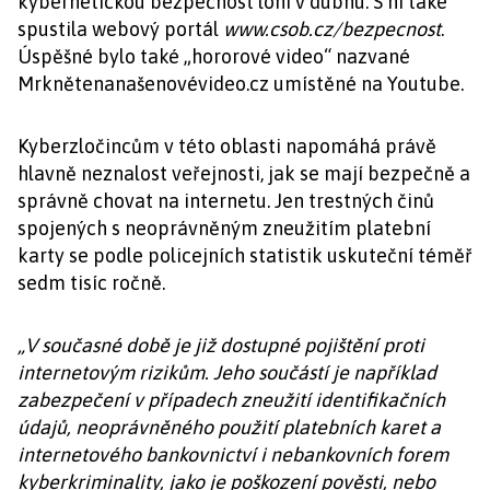
kybernetickou bezpečnost loni v dubnu. S ní také
spustila webový portál
www.csob.cz/bezpecnost
.
Úspěšné bylo také „hororové video“ nazvané
Mrknětenanašenovévideo.cz umístěné na Youtube.
Kyberzločincům v této oblasti napomáhá právě
hlavně neznalost veřejnosti, jak se mají bezpečně a
správně chovat na internetu. Jen trestných činů
spojených s neoprávněným zneužitím platební
karty se podle policejních statistik uskuteční téměř
sedm tisíc ročně.
„V současné době je již dostupné pojištění proti
internetovým rizikům. Jeho součástí je například
zabezpečení v případech zneužití identifikačních
údajů, neoprávněného použití platebních karet a
internetového bankovnictví i nebankovních forem
kyberkriminality, jako je poškození pověsti, nebo