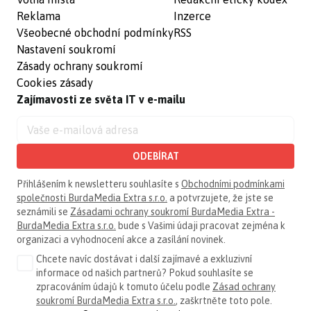
Reklama
Inzerce
Všeobecné obchodní podmínky
RSS
Nastavení soukromí
Zásady ochrany soukromí
Cookies zásady
Zajímavosti ze světa IT v e-mailu
ODEBÍRAT
Přihlášením k newsletteru souhlasíte s
Obchodními podmínkami
společnosti BurdaMedia Extra s.r.o.
a potvrzujete, že jste se
seznámili se
Zásadami ochrany soukromí BurdaMedia Extra -
BurdaMedia Extra s.r.o.
bude s Vašimi údaji pracovat zejména k
organizaci a vyhodnocení akce a zasílání novinek.
Chcete navíc dostávat i další zajímavé a exkluzivní
informace od našich partnerů? Pokud souhlasíte se
zpracováním údajů k tomuto účelu podle
Zásad ochrany
soukromí BurdaMedia Extra s.r.o.
, zaškrtněte toto pole.