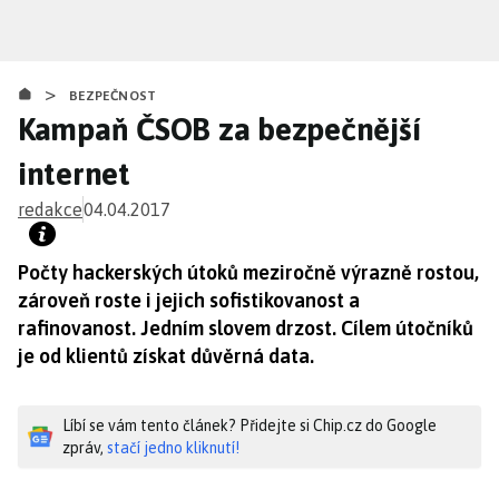
Přejít
k
hlavnímu
>
obsahu
BEZPEČNOST
Kampaň ČSOB za bezpečnější
internet
redakce
04.04.2017
Počty hackerských útoků meziročně výrazně rostou,
zároveň roste i jejich sofistikovanost a
rafinovanost. Jedním slovem drzost. Cílem útočníků
je od klientů získat důvěrná data.
Líbí se vám tento článek? Přidejte si Chip.cz do Google
zpráv,
stačí jedno kliknutí!