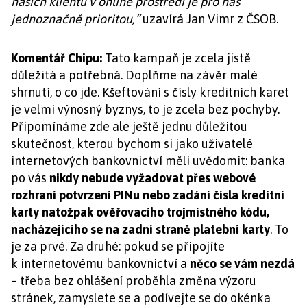
našich klientů v online prostředí je pro nás
jednoznačně prioritou,“
uzavírá Jan Vimr z ČSOB.
Komentář Chipu:
Tato kampaň je zcela jistě
důležitá a potřebná. Doplňme na závěr malé
shrnutí, o co jde. Kšeftování s čísly kreditních karet
je velmi výnosný byznys, to je zcela bez pochyby.
Připomínáme zde ale ještě jednu důležitou
skutečnost, kterou bychom si jako uživatelé
internetových bankovnictví měli uvědomit: banka
po vás
nikdy nebude vyžadovat přes webové
rozhraní potvrzení PINu nebo zadání čísla kreditní
karty natožpak ověřovacího trojmístného kódu,
nacházejícího se na zadní straně platební karty
. To
je za prvé. Za druhé: pokud se připojíte
k internetovému bankovnictví a
něco se vám nezdá
– třeba bez ohlášení proběhla změna výzoru
stránek, zamyslete se a podívejte se do okénka