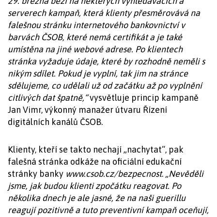
29. března běží na některých vyhledávačích a
serverech kampaň, která klienty přesměrovává na
falešnou stránku internetového bankovnictví v
barvách ČSOB, které nemá certifikát a je také
umístěna na jiné webové adrese. Po klientech
stránka vyžaduje údaje, které by rozhodně neměli s
nikým sdílet. Pokud je vyplní, tak jim na stránce
sdělujeme, co udělali už od začátku až po vyplnění
citlivých dat špatně,“
vysvětluje princip kampaně
Jan Vimr, výkonný manažer útvaru Řízení
digitálních kanálů ČSOB.
Klienty, kteří se takto nechají „nachytat“, pak
falešná stránka odkáže na oficiální edukační
stránky banky
www.csob.cz/bezpecnost
.
„Nevěděli
jsme, jak budou klienti zpočátku reagovat. Po
několika dnech je ale jasné, že na naši guerillu
reagují pozitivně a tuto preventivní kampaň oceňují,