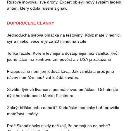
Rusové inovovali své drony. Expert objevil nový systém ladění
antén, který odolá rušení signálu
DOPORUČENÉ ČLÁNKY
Jednoduchá sýrová omáčka na těstoviny: Když máte v lednici
sýr a mléko, večeře je za 20 minut na stole
Tonka fazole: Koření levnější a dostupnější než vanilka. Kvůli
jedné látce má kontroverzní pověst a v USA je zakázané
Frappuccino není jen ledová káva. Jak vzniklo a proč jeho
název nemůže používat každá kavárna
Skvělé dýňové lívance s podmáslovou omáčkou: Ochutnejte
dýni hokaido podle Marka Fichtnera
Zakrýt bříško nebo odhalit? Kodaňské maminky boří pravidla
mateřství i módy
Proč Skandinávky nikdy neříkají, že nemají co na sebe?