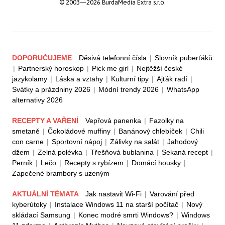
© 2003—2026 BurdaMedia Extra s.r.o.
DOPORUČUJEME
Děsivá telefonní čísla
|
Slovník puberťáků
|
Partnerský horoskop
|
Pick me girl
|
Nejtěžší české
jazykolamy
|
Láska a vztahy
|
Kulturní tipy
|
Ajťák radí
|
Svátky a prázdniny 2026
|
Módní trendy 2026
|
WhatsApp
alternativy 2026
RECEPTY A VAŘENÍ
Vepřová panenka
|
Fazolky na
smetaně
|
Čokoládové muffiny
|
Banánový chlebíček
|
Chili
con carne
|
Sportovní nápoj
|
Zálivky na salát
|
Jahodový
džem
|
Zelná polévka
|
Třešňová bublanina
|
Sekaná recept
|
Perník
|
Lečo
|
Recepty s rybízem
|
Domácí housky
|
Zapečené brambory s uzeným
AKTUÁLNÍ TÉMATA
Jak nastavit Wi-Fi
|
Varování před
kyberútoky
|
Instalace Windows 11 na starší počítač
|
Nový
skládací Samsung
|
Konec modré smrti Windows?
|
Windows