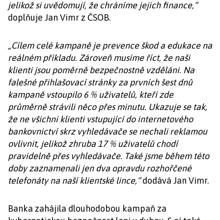
jelikož si uvědomují, že chráníme jejich finance,“
doplňuje Jan Vimr z ČSOB.
„Cílem celé kampaně je prevence škod a edukace na
reálném příkladu. Zároveň musíme říct, že naši
klienti jsou poměrně bezpečnostně vzděláni. Na
falešné přihlašovací stránky za prvních šest dnů
kampaně vstoupilo 6 % uživatelů, kteří zde
průměrně strávili něco přes minutu. Ukazuje se tak,
že ne všichni klienti vstupující do internetového
bankovnictví skrz vyhledávače se nechali reklamou
ovlivnit, jelikož zhruba 17 % uživatelů chodí
pravidelně přes vyhledávače. Také jsme během této
doby zaznamenali jen dva opravdu rozhořčené
telefonáty na naší klientské lince,“
dodává Jan Vimr.
Banka zahájila dlouhodobou kampaň za