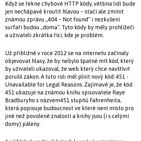
Když se řekne chybové HTTP kódy, většina lidí bude
jen nechápavě kroutit hlavou – stačí ale zmínit
známou zprávu „404 – Not found“ i nezkušení
surfaři budou „doma“. Tyto kódy by měly prohlížeči
a uživateli zkrátka říci, kde je problém.
Už přibližně v roce 2012 se na internetu začínaly
objevovat hlasy, že by nebylo špatné mít kód, který
by uživateli ukazoval, že web který chce navštívit
porušil zákon. A tuto roli měl plnit nový kód: 451 -
Unavailable for Legal Reasons. Zajímavé je, že kód
451 ukazuje na známou knihu spisovatele Raye
Bradburyho s názvem451 stupňů Fahrenheita,
která popisuje budoucnost ve které není místo pro
jiné než povolené znalosti a knihy jsou (i s celými
domy) páleny.