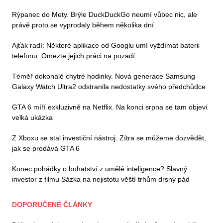
Rýpanec do Mety. Brýle DuckDuckGo neumí vůbec nic, ale
právě proto se vyprodaly během několika dní
Ajťák radí: Některé aplikace od Googlu umí vyždímat baterii
telefonu. Omezte jejich práci na pozadí
Téměř dokonalé chytré hodinky. Nová generace Samsung
Galaxy Watch Ultra2 odstranila nedostatky svého předchůdce
GTA 6 míří exkluzivně na Netflix. Na konci srpna se tam objeví
velká ukázka
Z Xboxu se stal investiční nástroj. Zítra se můžeme dozvědět,
jak se prodává GTA 6
Konec pohádky o bohatství z umělé inteligence? Slavný
investor z filmu Sázka na nejistotu věští trhům drsný pád
DOPORUČENÉ ČLÁNKY