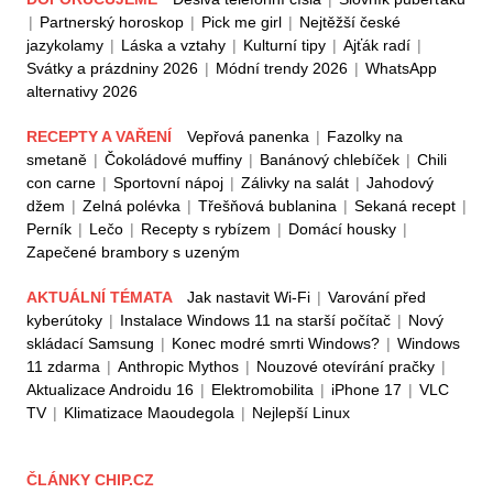
|
Partnerský horoskop
|
Pick me girl
|
Nejtěžší české
jazykolamy
|
Láska a vztahy
|
Kulturní tipy
|
Ajťák radí
|
Svátky a prázdniny 2026
|
Módní trendy 2026
|
WhatsApp
alternativy 2026
RECEPTY A VAŘENÍ
Vepřová panenka
|
Fazolky na
smetaně
|
Čokoládové muffiny
|
Banánový chlebíček
|
Chili
con carne
|
Sportovní nápoj
|
Zálivky na salát
|
Jahodový
džem
|
Zelná polévka
|
Třešňová bublanina
|
Sekaná recept
|
Perník
|
Lečo
|
Recepty s rybízem
|
Domácí housky
|
Zapečené brambory s uzeným
AKTUÁLNÍ TÉMATA
Jak nastavit Wi-Fi
|
Varování před
kyberútoky
|
Instalace Windows 11 na starší počítač
|
Nový
skládací Samsung
|
Konec modré smrti Windows?
|
Windows
11 zdarma
|
Anthropic Mythos
|
Nouzové otevírání pračky
|
Aktualizace Androidu 16
|
Elektromobilita
|
iPhone 17
|
VLC
TV
|
Klimatizace Maoudegola
|
Nejlepší Linux
ČLÁNKY CHIP.CZ