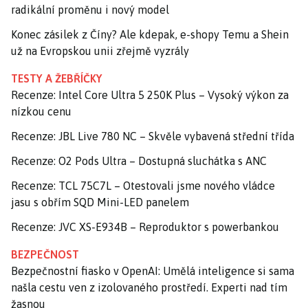
radikální proměnu i nový model
Konec zásilek z Číny? Ale kdepak, e-shopy Temu a Shein
už na Evropskou unii zřejmě vyzrály
TESTY A ŽEBŘÍČKY
Recenze: Intel Core Ultra 5 250K Plus – Vysoký výkon za
nízkou cenu
Recenze: JBL Live 780 NC – Skvěle vybavená střední třída
Recenze: O2 Pods Ultra – Dostupná sluchátka s ANC
Recenze: TCL 75C7L – Otestovali jsme nového vládce
jasu s obřím SQD Mini-LED panelem
Recenze: JVC XS-E934B – Reproduktor s powerbankou
BEZPEČNOST
Bezpečnostní fiasko v OpenAI: Umělá inteligence si sama
našla cestu ven z izolovaného prostředí. Experti nad tím
žasnou