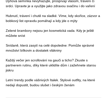
Dýňová semínka nevyhazujte, prospívají vlasům, trávení či
srdci. Upravte je a využijte jako zdravou svačinu i do vaření
Hubnutí, trávení i chutě na sladké. Víme, kdy skořice, zázvor a
bobkový list opravdu pomáhají a kdy jde o mýty
Zelené brambory nejsou jen kosmetická vada. Kdy je ještě
můžete sníst
Snídaně, která zasytí na celé dopoledne: Pomůže správné
množství bílkovin a dostatek vlákniny
Každý večer jen scrollování na gauči a ticho? Zkuste s
partnerem rutinu, díky které uklidíte dům i zažehnete starou
jiskru
Letní trendy podle vášnivých Italek. Stylové outfity, na které
nedají dopustit, budou slušet i českým ženám