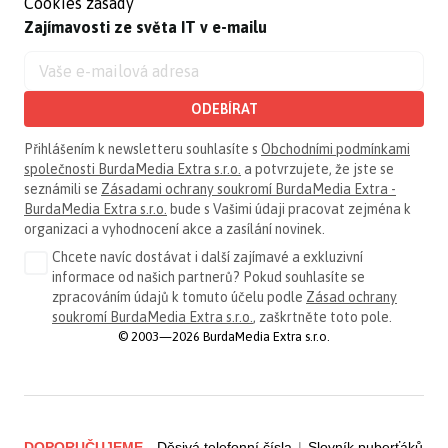
Cookies zásady
Zajímavosti ze světa IT v e-mailu
ODEBÍRAT
Přihlášením k newsletteru souhlasíte s
Obchodními podmínkami
společnosti BurdaMedia Extra s.r.o.
a potvrzujete, že jste se
seznámili se
Zásadami ochrany soukromí BurdaMedia Extra -
BurdaMedia Extra s.r.o.
bude s Vašimi údaji pracovat zejména k
organizaci a vyhodnocení akce a zasílání novinek.
Chcete navíc dostávat i další zajímavé a exkluzivní
informace od našich partnerů? Pokud souhlasíte se
zpracováním údajů k tomuto účelu podle
Zásad ochrany
soukromí BurdaMedia Extra s.r.o.
, zaškrtněte toto pole.
© 2003—2026 BurdaMedia Extra s.r.o.
DOPORUČUJEME
Děsivá telefonní čísla
|
Slovník puberťáků