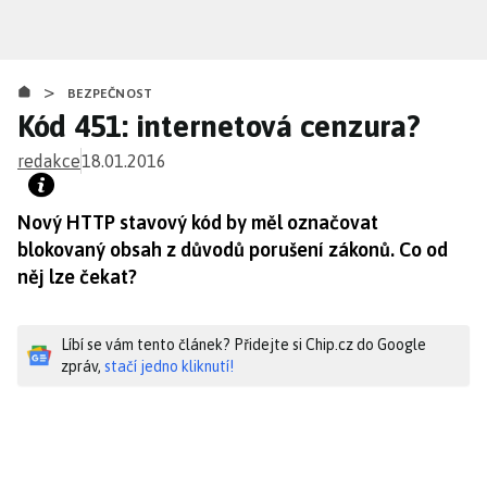
Přejít
k
hlavnímu
>
obsahu
BEZPEČNOST
Kód 451: internetová cenzura?
redakce
18.01.2016
Nový HTTP stavový kód by měl označovat
blokovaný obsah z důvodů porušení zákonů. Co od
něj lze čekat?
Líbí se vám tento článek? Přidejte si Chip.cz do Google
zpráv,
stačí jedno kliknutí!