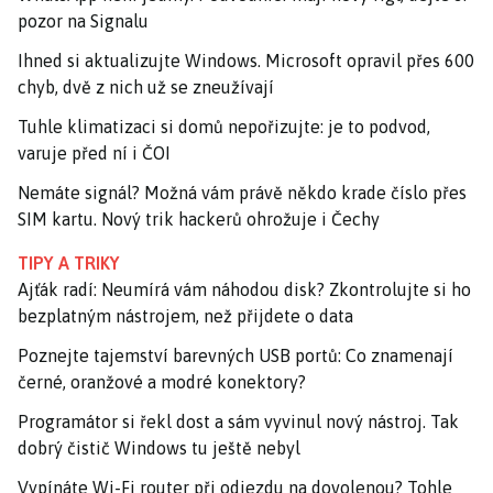
pozor na Signalu
Ihned si aktualizujte Windows. Microsoft opravil přes 600
chyb, dvě z nich už se zneužívají
Tuhle klimatizaci si domů nepořizujte: je to podvod,
varuje před ní i ČOI
Nemáte signál? Možná vám právě někdo krade číslo přes
SIM kartu. Nový trik hackerů ohrožuje i Čechy
TIPY A TRIKY
Ajťák radí: Neumírá vám náhodou disk? Zkontrolujte si ho
bezplatným nástrojem, než přijdete o data
Poznejte tajemství barevných USB portů: Co znamenají
černé, oranžové a modré konektory?
Programátor si řekl dost a sám vyvinul nový nástroj. Tak
dobrý čistič Windows tu ještě nebyl
Vypínáte Wi-Fi router při odjezdu na dovolenou? Tohle