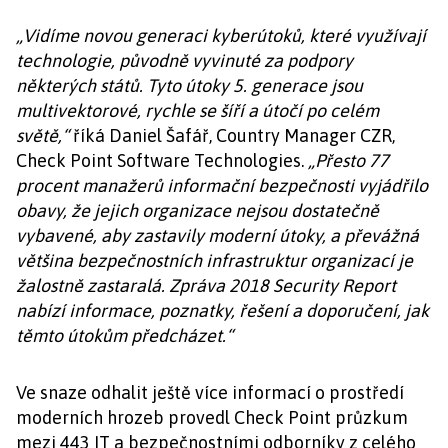
„Vidíme novou generaci kyberútoků, které využívají
technologie, původně vyvinuté za podpory
některých států. Tyto útoky 5. generace jsou
multivektorové, rychle se šíří a útočí po celém
světě,“
říká Daniel Šafář, Country Manager CZR,
Check Point Software Technologies.
„Přesto 77
procent manažerů informační bezpečnosti vyjádřilo
obavy, že jejich organizace nejsou dostatečně
vybavené, aby zastavily moderní útoky, a převážná
většina bezpečnostních infrastruktur organizací je
žalostně zastaralá. Zpráva 2018 Security Report
nabízí informace, poznatky, řešení a doporučení, jak
těmto útokům předcházet.“
Ve snaze odhalit ještě více informací o prostředí
moderních hrozeb provedl Check Point průzkum
mezi 443 IT a bezpečnostními odborníky z celého