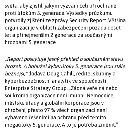
světa, aby zjistil, jakým výzvám čelí při ochraně
proti útokům 5. generace. Výsledky průzkumu
potvrdily zjištění ze zprávy Security Report. Většina
organizací je v oblasti zabezpečení pozadu deset
let a přinejmenším 2 generace za současnými
hrozbami 5. generace
„Report poskytuje jasný přehled o současném stavu
hrozeb. A bohužel kyberútoky 5. generace jsou stále
běžnější,“
dodává Doug Cahill, ředitel skupiny a
kyberbezpečnostní analytik ve společnosti
Enterprise Strategy Group. „Žádná veřejná nebo
soukromá organizace není imunní. Nemocnice,
městské úřady a globální korporace jsou v
ohrožení, přesto 97 % všech organizací není
vybaveno řešeními na ochranu před těmito
megaútoky 5. generace. A to je potřeba změnit.“