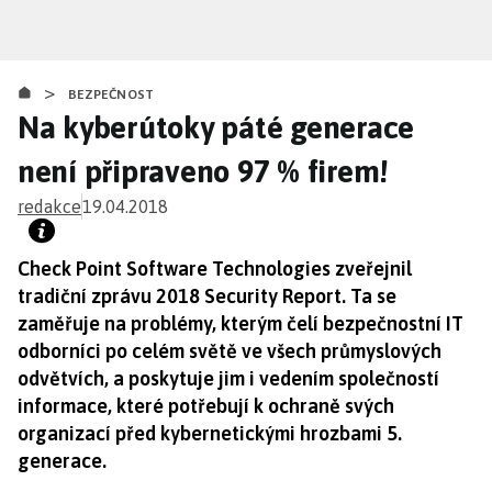
Přejít
k
hlavnímu
>
obsahu
BEZPEČNOST
Na kyberútoky páté generace
není připraveno 97 % firem!
redakce
19.04.2018
Check Point Software Technologies zveřejnil
tradiční zprávu 2018 Security Report. Ta se
zaměřuje na problémy, kterým čelí bezpečnostní IT
odborníci po celém světě ve všech průmyslových
odvětvích, a poskytuje jim i vedením společností
informace, které potřebují k ochraně svých
organizací před kybernetickými hrozbami 5.
generace.