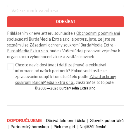
ODEBÍRAT
Přihlášením k newsletteru souhlasíte s
Obchodními podmínkami
společnosti BurdaMedia Extra s.r.o.
a potvrzujete, že jste se
seznámili se
Zásadami ochrany soukromí BurdaMedia Extra -
BurdaMedia Extra s.r.o.
bude s Vašimi údaji pracovat zejména k
organizaci a vyhodnocení akce a zasílání novinek.
Chcete navíc dostávat i další zajímavé a exkluzivní
informace od našich partnerů? Pokud souhlasíte se
zpracováním údajů k tomuto účelu podle
Zásad ochrany
soukromí BurdaMedia Extra s.r.o.
, zaškrtněte toto pole.
© 2003—2026 BurdaMedia Extra s.r.o.
DOPORUČUJEME
Děsivá telefonní čísla
|
Slovník puberťáků
|
Partnerský horoskop
|
Pick me girl
|
Nejtěžší české