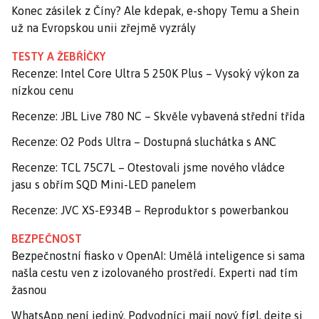
Konec zásilek z Číny? Ale kdepak, e-shopy Temu a Shein
už na Evropskou unii zřejmě vyzrály
TESTY A ŽEBŘÍČKY
Recenze: Intel Core Ultra 5 250K Plus – Vysoký výkon za
nízkou cenu
Recenze: JBL Live 780 NC – Skvěle vybavená střední třída
Recenze: O2 Pods Ultra – Dostupná sluchátka s ANC
Recenze: TCL 75C7L – Otestovali jsme nového vládce
jasu s obřím SQD Mini-LED panelem
Recenze: JVC XS-E934B – Reproduktor s powerbankou
BEZPEČNOST
Bezpečnostní fiasko v OpenAI: Umělá inteligence si sama
našla cestu ven z izolovaného prostředí. Experti nad tím
žasnou
WhatsApp není jediný. Podvodníci mají nový fígl, dejte si