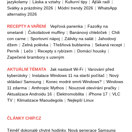
jazykolamy
|
Láska a vztahy
|
Kulturní tipy
|
Ajťák radí
|
Svátky a prázdniny 2026
|
Módní trendy 2026
|
WhatsApp
alternativy 2026
RECEPTY A VAŘENÍ
Vepřová panenka
|
Fazolky na
smetaně
|
Čokoládové muffiny
|
Banánový chlebíček
|
Chili
con carne
|
Sportovní nápoj
|
Zálivky na salát
|
Jahodový
džem
|
Zelná polévka
|
Třešňová bublanina
|
Sekaná recept
|
Perník
|
Lečo
|
Recepty s rybízem
|
Domácí housky
|
Zapečené brambory s uzeným
AKTUÁLNÍ TÉMATA
Jak nastavit Wi-Fi
|
Varování před
kyberútoky
|
Instalace Windows 11 na starší počítač
|
Nový
skládací Samsung
|
Konec modré smrti Windows?
|
Windows
11 zdarma
|
Anthropic Mythos
|
Nouzové otevírání pračky
|
Aktualizace Androidu 16
|
Elektromobilita
|
iPhone 17
|
VLC
TV
|
Klimatizace Maoudegola
|
Nejlepší Linux
ČLÁNKY CHIP.CZ
Téměř dokonalé chytré hodinky. Nová generace Samsung