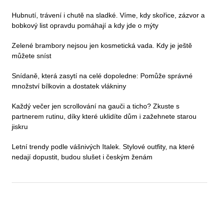
Hubnutí, trávení i chutě na sladké. Víme, kdy skořice, zázvor a
bobkový list opravdu pomáhají a kdy jde o mýty
Zelené brambory nejsou jen kosmetická vada. Kdy je ještě
můžete sníst
Snídaně, která zasytí na celé dopoledne: Pomůže správné
množství bílkovin a dostatek vlákniny
Každý večer jen scrollování na gauči a ticho? Zkuste s
partnerem rutinu, díky které uklidíte dům i zažehnete starou
jiskru
Letní trendy podle vášnivých Italek. Stylové outfity, na které
nedají dopustit, budou slušet i českým ženám