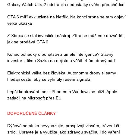
Galaxy Watch Ultra2 odstranila nedostatky svého předchůdce
GTA 6 míří exkluzivně na Netflix. Na konci srpna se tam objeví
velká ukázka
Z Xboxu se stal investiční nástroj. Zítra se můžeme dozvědět,
jak se prodává GTA 6
Konec pohádky o bohatství z umělé inteligence? Slavný
investor z filmu Sázka na nejistotu věští trhům drsný pád
Elektronická válka bez člověka. Autonomní drony si samy
hledají cestu, aby se vyhnuly rušení signálu
Lepší kopírování mezi iPhonem a Windows se blíží. Apple
zatlačil na Microsoft přes EU
DOPORUČENÉ ČLÁNKY
Dýňová semínka nevyhazujte, prospívají vlasům, trávení či
srdci. Upravte je a využijte jako zdravou svačinu i do vaření