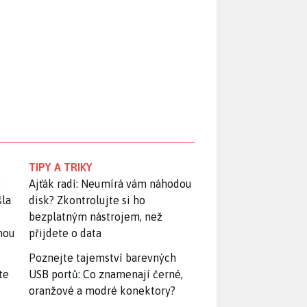
TIPY A TRIKY
:
Ajťák radí: Neumírá vám náhodou
šla
disk? Zkontrolujte si ho
bezplatným nástrojem, než
snou
přijdete o data
Poznejte tajemství barevných
te
USB portů: Co znamenají černé,
oranžové a modré konektory?