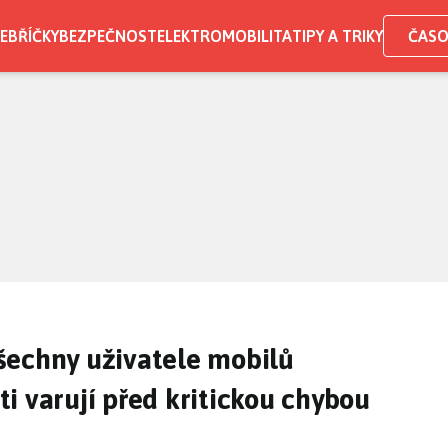
EBŘÍČKY
BEZPEČNOST
ELEKTROMOBILITA
TIPY A TRIKY
ČASO
šechny uživatele mobilů
i varují před kritickou chybou