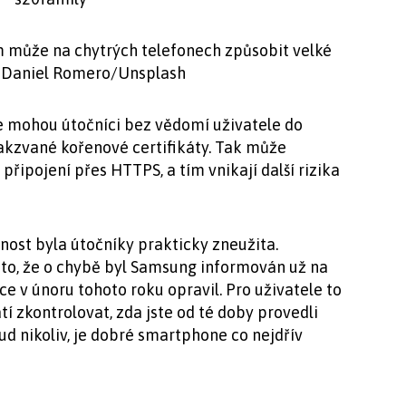
m může na chytrých telefonech způsobit velké
j: Daniel Romero/Unsplash
e mohou útočníci bez vědomí uživatele do
takzvané kořenové certifikáty. Tak může
řipojení přes HTTPS, a tím vnikají další rizika
nost byla útočníky prakticky zneužita.
 to, že o chybě byl Samsung informován už na
ce v únoru tohoto roku opravil. Pro uživatele to
í zkontrolovat, zda jste od té doby provedli
d nikoliv, je dobré smartphone co nejdřív