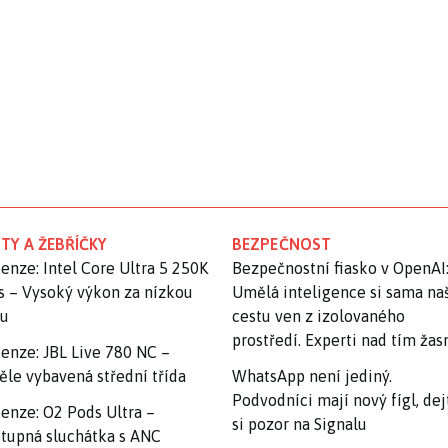
TY A ŽEBŘÍČKY
BEZPEČNOST
enze: Intel Core Ultra 5 250K
Bezpečnostní fiasko v OpenAI
s – Vysoký výkon za nízkou
Umělá inteligence si sama na
nu
cestu ven z izolovaného
prostředí. Experti nad tím ža
enze: JBL Live 780 NC –
ěle vybavená střední třída
WhatsApp není jediný.
Podvodníci mají nový fígl, dej
enze: O2 Pods Ultra –
si pozor na Signalu
tupná sluchátka s ANC