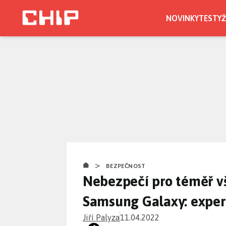
Přejít
k
NOVINKY
TESTY
Ž
hlavnímu
obsahu
>
BEZPEČNOST
Nebezpečí pro téměř v
Samsung Galaxy: expert
Jiří Palyza
11.04.2022