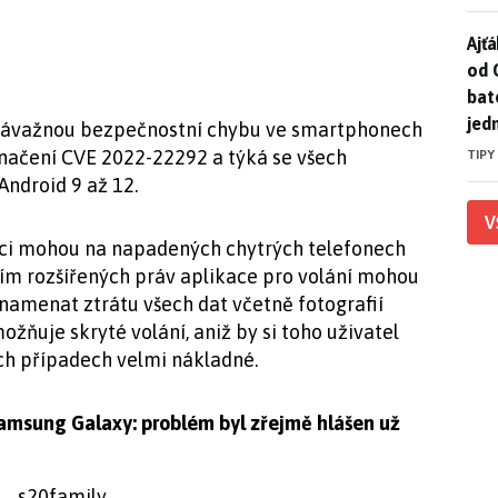
Ajť
Ajťá
od 
bat
jed
závažnou bezpečnostní chybu ve smartphonech
načení CVE 2022-22292 a týká se všech
TIPY
ndroid 9 až 12.
V
níci mohou na napadených chytrých telefonech
vím rozšířených práv aplikace pro volání mohou
znamenat ztrátu všech dat včetně fotografií
ožňuje skryté volání, aniž by si toho uživatel
ch případech velmi nákladné.
amsung Galaxy: problém byl zřejmě hlášen už