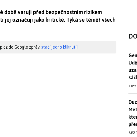
é době varují před bezpečnostním rizikem
jej označují jako kritické. Týká se téměř všech
DO
hip.cz do Google zpráv,
stačí jedno kliknutí!
Gen
Gen
Udě
uza
sáč
TIPY
Duck
Duc
Mety
kte
pře
BEZ