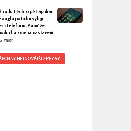
ák radí: Těchto pět aplikací od Googlu potichu vybíjí baterii
k radí: Těchto pět aplikací
Googlu potichu vybíjí
erii telefonu. Pomůže
noduchá změna nastavení
 A TRIKY
ŠECHNY NEJNOVĚJŠÍ ZPRÁVY