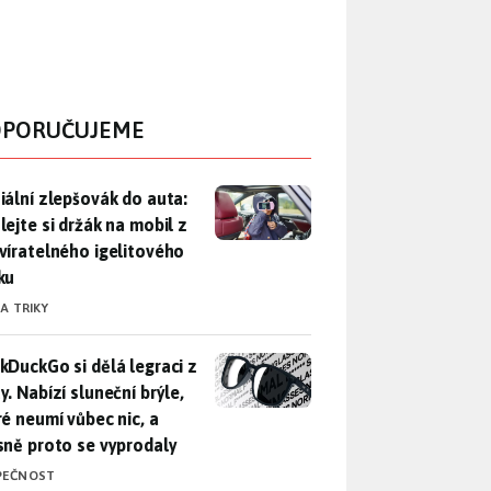
PORUČUJEME
iální zlepšovák do auta: Udělejte si držák na mobil z uzavírat
iální zlepšovák do auta:
lejte si držák na mobil z
víratelného igelitového
ku
 A TRIKY
DuckGo si dělá legraci z Mety. Nabízí sluneční brýle, které n
kDuckGo si dělá legraci z
. Nabízí sluneční brýle,
ré neumí vůbec nic, a
sně proto se vyprodaly
PEČNOST