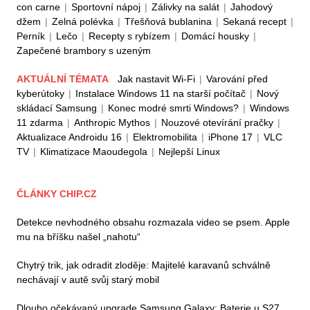
con carne
|
Sportovní nápoj
|
Zálivky na salát
|
Jahodový
džem
|
Zelná polévka
|
Třešňová bublanina
|
Sekaná recept
|
Perník
|
Lečo
|
Recepty s rybízem
|
Domácí housky
|
Zapečené brambory s uzeným
AKTUÁLNÍ TÉMATA
Jak nastavit Wi-Fi
|
Varování před
kyberútoky
|
Instalace Windows 11 na starší počítač
|
Nový
skládací Samsung
|
Konec modré smrti Windows?
|
Windows
11 zdarma
|
Anthropic Mythos
|
Nouzové otevírání pračky
|
Aktualizace Androidu 16
|
Elektromobilita
|
iPhone 17
|
VLC
TV
|
Klimatizace Maoudegola
|
Nejlepší Linux
ČLÁNKY CHIP.CZ
Detekce nevhodného obsahu rozmazala video se psem. Apple
mu na bříšku našel „nahotu“
Chytrý trik, jak odradit zloděje: Majitelé karavanů schválně
nechávají v autě svůj starý mobil
Dlouho očekávaný upgrade Samsung Galaxy: Baterie u S27