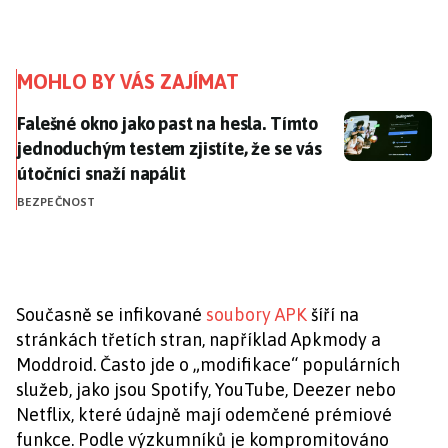
MOHLO BY VÁS ZAJÍMAT
Falešné okno jako past na hesla. Tímto jednoduchým te
Falešné okno jako past na hesla. Tímto
jednoduchým testem zjistíte, že se vás
útočníci snaží napálit
BEZPEČNOST
Současně se infikované
soubory APK
šíří na
stránkách třetích stran, například Apkmody a
Moddroid. Často jde o „modifikace“ populárních
služeb, jako jsou Spotify, YouTube, Deezer nebo
Netflix, které údajně mají odemčené prémiové
funkce. Podle výzkumníků je kompromitováno