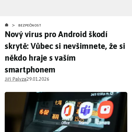
Přejít
k
hlavnímu
>
obsahu
BEZPEČNOST
Nový virus pro Android škodí
skrytě: Vůbec si nevšimnete, že si
někdo hraje s vaším
smartphonem
Jiří Palyza
29.01.2026