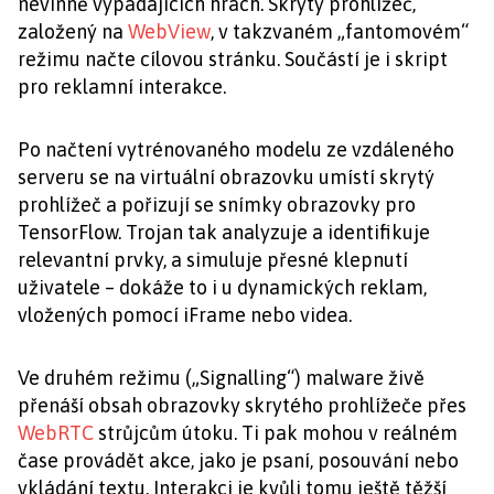
nevinně vypadajících hrách. Skrytý prohlížeč,
založený na
WebView
, v takzvaném „fantomovém“
režimu načte cílovou stránku. Součástí je i skript
pro reklamní interakce.
Po načtení vytrénovaného modelu ze vzdáleného
serveru se na virtuální obrazovku umístí skrytý
prohlížeč a pořizují se snímky obrazovky pro
TensorFlow. Trojan tak analyzuje a identifikuje
relevantní prvky, a simuluje přesné klepnutí
uživatele – dokáže to i u dynamických reklam,
vložených pomocí iFrame nebo videa.
Ve druhém režimu („Signalling“) malware živě
přenáší obsah obrazovky skrytého prohlížeče přes
WebRTC
strůjcům útoku. Ti pak mohou v reálném
čase provádět akce, jako je psaní, posouvání nebo
vkládání textu. Interakci je kvůli tomu ještě těžší