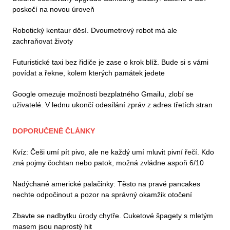
poskočí na novou úroveň
Robotický kentaur děsí. Dvoumetrový robot má ale
zachraňovat životy
Futuristické taxi bez řidiče je zase o krok blíž. Bude si s vámi
povídat a řekne, kolem kterých památek jedete
Google omezuje možnosti bezplatného Gmailu, zlobí se
uživatelé. V lednu ukončí odesílání zpráv z adres třetích stran
DOPORUČENÉ ČLÁNKY
Kvíz: Češi umí pít pivo, ale ne každý umí mluvit pivní řečí. Kdo
zná pojmy čochtan nebo patok, možná zvládne aspoň 6/10
Nadýchané americké palačinky: Těsto na pravé pancakes
nechte odpočinout a pozor na správný okamžik otočení
Zbavte se nadbytku úrody chytře. Cuketové špagety s mletým
masem jsou naprostý hit