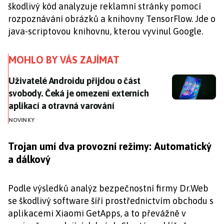
škodlivý kód analyzuje reklamní stránky pomocí
rozpoznávání obrázků a knihovny TensorFlow. Jde o
java-scriptovou knihovnu, kterou vyvinul Google.
MOHLO BY VÁS ZAJÍMAT
Uživatelé Androidu přijdou o část svobody. Čeká je o
Uživatelé Androidu přijdou o část
svobody. Čeká je omezení externích
aplikací a otravná varování
NOVINKY
Trojan umí dva provozní režimy: Automatický
a dálkový
Podle výsledků analýz bezpečnostní firmy Dr.Web
se škodlivý software šíří prostřednictvím obchodu s
aplikacemi Xiaomi GetApps, a to převážně v