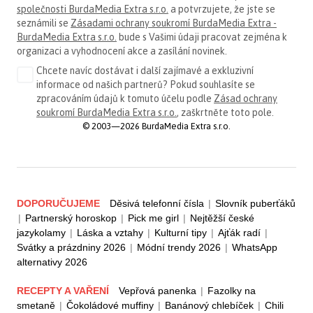
společnosti BurdaMedia Extra s.r.o.
a potvrzujete, že jste se
seznámili se
Zásadami ochrany soukromí BurdaMedia Extra -
BurdaMedia Extra s.r.o.
bude s Vašimi údaji pracovat zejména k
organizaci a vyhodnocení akce a zasílání novinek.
Chcete navíc dostávat i další zajímavé a exkluzivní
informace od našich partnerů? Pokud souhlasíte se
zpracováním údajů k tomuto účelu podle
Zásad ochrany
soukromí BurdaMedia Extra s.r.o.
, zaškrtněte toto pole.
© 2003—2026 BurdaMedia Extra s.r.o.
DOPORUČUJEME
Děsivá telefonní čísla
|
Slovník puberťáků
|
Partnerský horoskop
|
Pick me girl
|
Nejtěžší české
jazykolamy
|
Láska a vztahy
|
Kulturní tipy
|
Ajťák radí
|
Svátky a prázdniny 2026
|
Módní trendy 2026
|
WhatsApp
alternativy 2026
RECEPTY A VAŘENÍ
Vepřová panenka
|
Fazolky na
smetaně
|
Čokoládové muffiny
|
Banánový chlebíček
|
Chili