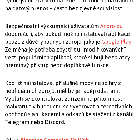
rychlejšímu stárnutí baterie a rostoucím nákladům
na datový přenos – často bez zjevné souvislosti.
Bezpečnostní výzkumníci uživatelům
Androidu
doporučují, aby pokud možno instalovali aplikace
pouze z důvěryhodných zdrojů, jako je
Google Play
.
Zejména je potřeba zbystřit u „modifikovaných“
verzí populárních aplikací, které slibují bezplatný
prémiový přístup nebo doplňkové funkce.
Kdo již nainstaloval příslušné mody nebo hry z
neoficiálních zdrojů, měl by je raději odstranit.
Vyplatí se zkontrolovat zařízení na přítomnost
malwaru a v budoucnu se vyvarovat alternativních
obchodů s aplikacemi a odkazů ke stažení z kanálů
Telegram nebo Discord.
Zdroj:
Bleeping Computer
,
Dr.Web