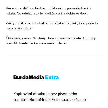
Recept na vláčnou hrnkovou bábovku z pomazánkového
másla: Co udělat, aby byla vláčná a šla dobře vyklopit
Zakrýt bříško nebo odhalit? Kodaňské maminky boří pravidla
mateřství i módy
Čtyři věci, které o Whitney Houston možná nevíte: Odmítl ji
bratr Michaela Jacksona a měla milenku
Kopírování obsahu je bez písemného
souhlasu BurdaMedia Extra s.r.o. zakázano