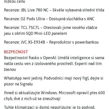
nízkou cenu
Recenze: JBL Live 780 NC – Skvěle vybavená střední třída
Recenze: O2 Pods Ultra – Dostupná sluchátka s ANC
Recenze: TCL 75C7L – Otestovali jsme nového vládce
jasu s obřím SQD Mini-LED panelem
Recenze: JVC XS-E934B – Reproduktor s powerbankou
BEZPEČNOST
Bezpečnostní fiasko v OpenAI: Umělá inteligence si sama
našla cestu ven z izolovaného prostředí. Experti nad tím
žasnou
WhatsApp není jediný. Podvodníci mají nový fígl, dejte si
pozor na Signalu
Ihned si aktualizujte Windows. Microsoft opravil přes 600
chyb, dvě z nich už se zneužívají
Tuhle klimatizaci si domů nepořizujte: je to podvod,