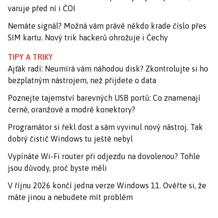
varuje před ní i ČOI
Nemáte signál? Možná vám právě někdo krade číslo přes
SIM kartu. Nový trik hackerů ohrožuje i Čechy
TIPY A TRIKY
Ajťák radí: Neumírá vám náhodou disk? Zkontrolujte si ho
bezplatným nástrojem, než přijdete o data
Poznejte tajemství barevných USB portů: Co znamenají
černé, oranžové a modré konektory?
Programátor si řekl dost a sám vyvinul nový nástroj. Tak
dobrý čistič Windows tu ještě nebyl
Vypínáte Wi-Fi router při odjezdu na dovolenou? Tohle
jsou důvody, proč byste měli
V říjnu 2026 končí jedna verze Windows 11. Ověřte si, že
máte jinou a nebudete mít problém