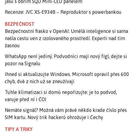
jasu s obřím SQD Mini-LED panelem
Recenze: JVC XS-E934B – Reproduktor s powerbankou
BEZPEČNOST
Bezpečnostní fiasko v OpenAI: Umělá inteligence si sama
našla cestu ven z izolovaného prostředí. Experti nad tím
žasnou
WhatsApp není jediný. Podvodníci mají nový fígl, dejte si
pozor na Signalu
Ihned si aktualizujte Windows. Microsoft opravil přes 600
chyb, dvě z nich už se zneužívají
Tuhle klimatizaci si domů nepořizujte: je to podvod,
varuje před ní i ČOI
Nemáte signál? Možná vám právě někdo krade číslo přes
SIM kartu. Nový trik hackerů ohrožuje i Čechy
TIPY A TRIKY