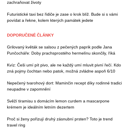
zachraňovat životy
Futuristické taxi bez řidiče je zase o krok blíž. Bude si s vámi
povídat a řekne, kolem kterých památek jedete
DOPORUČENÉ ČLÁNKY
Grilovaný květák se salsou z pečených paprik podle Jana
Punčocháře: Doby prachsprostého hermelínu skončily, říká
Kvíz: Češi umí pít pivo, ale ne každý umí mluvit pivní řečí. Kdo
zná pojmy čochtan nebo patok, možná zvládne aspoň 6/10
Nepečený tvarohový dort: Maminčin recept díky rodinné tradici
neupadne v zapomnění
Svěží tiramisu s domácím lemon curdem a mascarpone
krémem je ideálním letním dezertem
Proč si ženy pořizují druhý zásnubní prsten? Toto je trend
travel ring