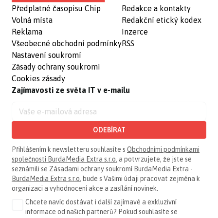
Předplatné časopisu Chip
Redakce a kontakty
Volná místa
Redakční etický kodex
Reklama
Inzerce
Všeobecné obchodní podmínky
RSS
Nastavení soukromí
Zásady ochrany soukromí
Cookies zásady
Zajímavosti ze světa IT v e-mailu
ODEBÍRAT
Přihlášením k newsletteru souhlasíte s
Obchodními podmínkami
společnosti BurdaMedia Extra s.r.o.
a potvrzujete, že jste se
seznámili se
Zásadami ochrany soukromí BurdaMedia Extra -
BurdaMedia Extra s.r.o.
bude s Vašimi údaji pracovat zejména k
organizaci a vyhodnocení akce a zasílání novinek.
Chcete navíc dostávat i další zajímavé a exkluzivní
informace od našich partnerů? Pokud souhlasíte se