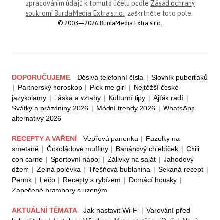
zpracováním údajů k tomuto účelu podle
Zásad ochrany
soukromí BurdaMedia Extra s.r.o.
, zaškrtněte toto pole.
© 2003—2026 BurdaMedia Extra s.r.o.
DOPORUČUJEME
Děsivá telefonní čísla
|
Slovník puberťáků
|
Partnerský horoskop
|
Pick me girl
|
Nejtěžší české
jazykolamy
|
Láska a vztahy
|
Kulturní tipy
|
Ajťák radí
|
Svátky a prázdniny 2026
|
Módní trendy 2026
|
WhatsApp
alternativy 2026
RECEPTY A VAŘENÍ
Vepřová panenka
|
Fazolky na
smetaně
|
Čokoládové muffiny
|
Banánový chlebíček
|
Chili
con carne
|
Sportovní nápoj
|
Zálivky na salát
|
Jahodový
džem
|
Zelná polévka
|
Třešňová bublanina
|
Sekaná recept
|
Perník
|
Lečo
|
Recepty s rybízem
|
Domácí housky
|
Zapečené brambory s uzeným
AKTUÁLNÍ TÉMATA
Jak nastavit Wi-Fi
|
Varování před