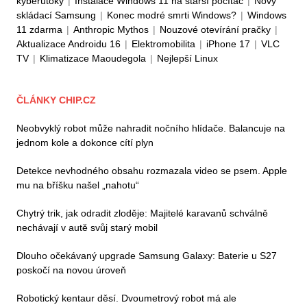
kyberútoky
|
Instalace Windows 11 na starší počítač
|
Nový
skládací Samsung
|
Konec modré smrti Windows?
|
Windows
11 zdarma
|
Anthropic Mythos
|
Nouzové otevírání pračky
|
Aktualizace Androidu 16
|
Elektromobilita
|
iPhone 17
|
VLC
TV
|
Klimatizace Maoudegola
|
Nejlepší Linux
ČLÁNKY CHIP.CZ
Neobvyklý robot může nahradit nočního hlídače. Balancuje na
jednom kole a dokonce cítí plyn
Detekce nevhodného obsahu rozmazala video se psem. Apple
mu na bříšku našel „nahotu“
Chytrý trik, jak odradit zloděje: Majitelé karavanů schválně
nechávají v autě svůj starý mobil
Dlouho očekávaný upgrade Samsung Galaxy: Baterie u S27
poskočí na novou úroveň
Robotický kentaur děsí. Dvoumetrový robot má ale