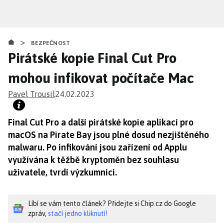
Přejít
k
hlavnímu
>
obsahu
BEZPEČNOST
Pirátské kopie Final Cut Pro
mohou infikovat počítače Mac
Pavel Trousil
24.02.2023
Final Cut Pro a další pirátské kopie aplikací pro
macOS na Pirate Bay jsou plné dosud nezjištěného
malwaru. Po infikování jsou zařízení od Applu
využívána k těžbě kryptoměn bez souhlasu
uživatele, tvrdí výzkumníci.
Líbí se vám tento článek? Přidejte si Chip.cz do Google
zpráv,
stačí jedno kliknutí!