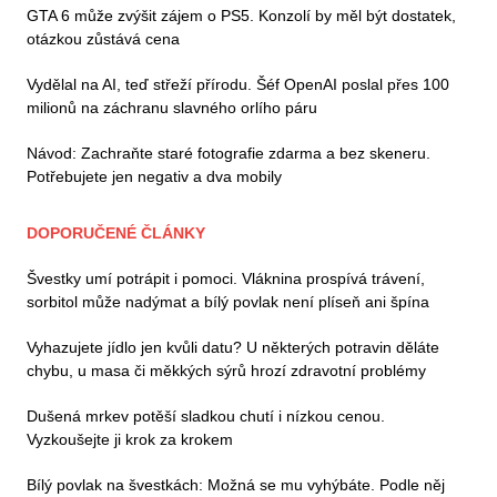
GTA 6 může zvýšit zájem o PS5. Konzolí by měl být dostatek,
otázkou zůstává cena
Vydělal na AI, teď střeží přírodu. Šéf OpenAI poslal přes 100
milionů na záchranu slavného orlího páru
Návod: Zachraňte staré fotografie zdarma a bez skeneru.
Potřebujete jen negativ a dva mobily
DOPORUČENÉ ČLÁNKY
Švestky umí potrápit i pomoci. Vláknina prospívá trávení,
sorbitol může nadýmat a bílý povlak není plíseň ani špína
Vyhazujete jídlo jen kvůli datu? U některých potravin děláte
chybu, u masa či měkkých sýrů hrozí zdravotní problémy
Dušená mrkev potěší sladkou chutí i nízkou cenou.
Vyzkoušejte ji krok za krokem
Bílý povlak na švestkách: Možná se mu vyhýbáte. Podle něj