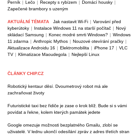
Perník
|
Lečo
|
Recepty s rybízem
|
Domácí housky
|
Zapečené brambory s uzeným
AKTUÁLNÍ TÉMATA
Jak nastavit Wi-Fi
|
Varování před
kyberútoky
|
Instalace Windows 11 na starší počítač
|
Nový
skládací Samsung
|
Konec modré smrti Windows?
|
Windows
11 zdarma
|
Anthropic Mythos
|
Nouzové otevírání pračky
|
Aktualizace Androidu 16
|
Elektromobilita
|
iPhone 17
|
VLC
TV
|
Klimatizace Maoudegola
|
Nejlepší Linux
ČLÁNKY CHIP.CZ
Robotický kentaur děsí. Dvoumetrový robot má ale
zachraňovat životy
Futuristické taxi bez řidiče je zase o krok blíž. Bude si s vámi
povídat a řekne, kolem kterých památek jedete
Google omezuje možnosti bezplatného Gmailu, zlobí se
uživatelé. V lednu ukončí odesílání zpráv z adres třetích stran