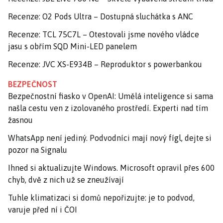
Recenze: O2 Pods Ultra – Dostupná sluchátka s ANC
Recenze: TCL 75C7L – Otestovali jsme nového vládce
jasu s obřím SQD Mini-LED panelem
Recenze: JVC XS-E934B – Reproduktor s powerbankou
BEZPEČNOST
Bezpečnostní fiasko v OpenAI: Umělá inteligence si sama
našla cestu ven z izolovaného prostředí. Experti nad tím
žasnou
WhatsApp není jediný. Podvodníci mají nový fígl, dejte si
pozor na Signalu
Ihned si aktualizujte Windows. Microsoft opravil přes 600
chyb, dvě z nich už se zneužívají
Tuhle klimatizaci si domů nepořizujte: je to podvod,
varuje před ní i ČOI