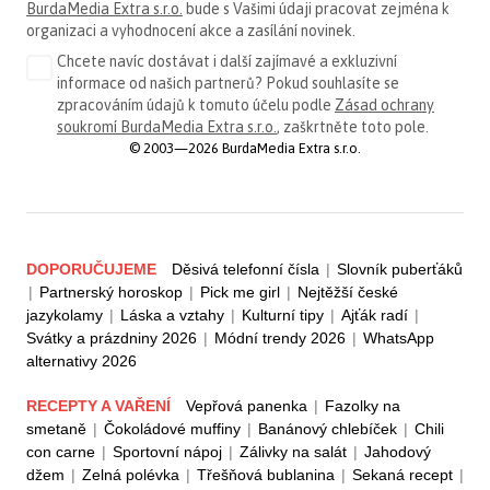
BurdaMedia Extra s.r.o.
bude s Vašimi údaji pracovat zejména k
organizaci a vyhodnocení akce a zasílání novinek.
Chcete navíc dostávat i další zajímavé a exkluzivní
informace od našich partnerů? Pokud souhlasíte se
zpracováním údajů k tomuto účelu podle
Zásad ochrany
soukromí BurdaMedia Extra s.r.o.
, zaškrtněte toto pole.
© 2003—2026 BurdaMedia Extra s.r.o.
DOPORUČUJEME
Děsivá telefonní čísla
|
Slovník puberťáků
|
Partnerský horoskop
|
Pick me girl
|
Nejtěžší české
jazykolamy
|
Láska a vztahy
|
Kulturní tipy
|
Ajťák radí
|
Svátky a prázdniny 2026
|
Módní trendy 2026
|
WhatsApp
alternativy 2026
RECEPTY A VAŘENÍ
Vepřová panenka
|
Fazolky na
smetaně
|
Čokoládové muffiny
|
Banánový chlebíček
|
Chili
con carne
|
Sportovní nápoj
|
Zálivky na salát
|
Jahodový
džem
|
Zelná polévka
|
Třešňová bublanina
|
Sekaná recept
|