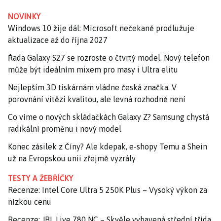
NOVINKY
Windows 10 žije dál: Microsoft nečekaně prodlužuje
aktualizace až do října 2027
Řada Galaxy S27 se rozroste o čtvrtý model. Nový telefon
může být ideálním mixem pro masy i Ultra elitu
Nejlepším 3D tiskárnám vládne česká značka. V
porovnání vítězí kvalitou, ale levná rozhodně není
Co víme o nových skládačkách Galaxy Z? Samsung chystá
radikální proměnu i nový model
Konec zásilek z Číny? Ale kdepak, e-shopy Temu a Shein
už na Evropskou unii zřejmě vyzrály
TESTY A ŽEBŘÍČKY
Recenze: Intel Core Ultra 5 250K Plus – Vysoký výkon za
nízkou cenu
Recenze: JBL Live 780 NC – Skvěle vybavená střední třída