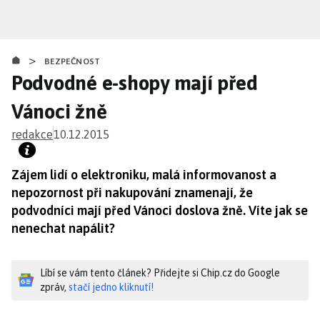
Přejít
k
hlavnímu
>
obsahu
BEZPEČNOST
Podvodné e-shopy mají před
Vánoci žně
redakce
10.12.2015
Zájem lidí o elektroniku, malá informovanost a
nepozornost při nakupování znamenají, že
podvodníci mají před Vánoci doslova žně. Víte jak se
nenechat napálit?
Líbí se vám tento článek? Přidejte si Chip.cz do Google
zpráv,
stačí jedno kliknutí!