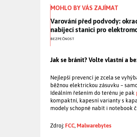
MOHLO BY VÁS ZAJÍMAT
Varování před podvody: okrad
Varování před podvody: okrad
nabíjecí stanici pro elektrom
BEZPEČNOST
Jak se bránit? Volte vlastní a b
Nejlepší prevencí je zcela se vyh
běžnou elektrickou zásuvku – sam
Ideálním řešením do terénu je pak
kompaktní, kapesní varianty s kapa
modely schopné nabít i notebook či
Zdroj:
FCC
,
Malwarebytes