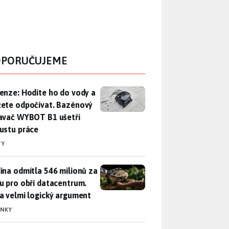
PORUČUJEME
enze: Hodíte ho do vody a můžete odpočívat. Bazénový vysava
enze: Hodíte ho do vody a
ete odpočívat. Bazénový
avač WYBOT B1 ušetří
ustu práce
TY
ina odmítla 546 milionů za půdu pro obří datacentrum. Měla 
ina odmítla 546 milionů za
u pro obří datacentrum.
a velmi logický argument
INKY