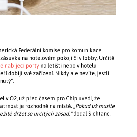
merická Federální komise pro komunikace
i zásuvka na hotelovém pokoji či v lobby. Určitě
é nabíjecí porty
na letišti nebo v hotelu
í dobíjí své zařízení. Nikdy ale nevíte, jestli
nutý“.
el v O2, už před časem pro Chip uvedl, že
patrnost je rozhodně na místě.
„Pokud už musíte
žité držet se určitých zásad,“
dodal Šichtanc.