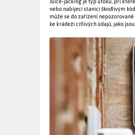
Juice-jacking je typ útoku, při kte
nebo nabíjecí stanici škodlivým kód
může se do zařízení nepozorovaně d
ke krádeži citlivých údajů, jako jso