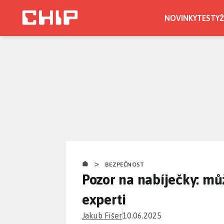
Přejít
k
NOVINKY
TESTY
Ž
hlavnímu
obsahu
>
BEZPEČNOST
Pozor na nabíječky: mů
experti
Jakub Fišer
10.06.2025