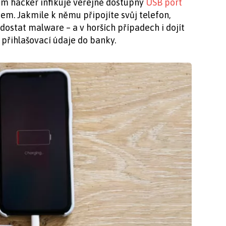
rém hacker infikuje veřejně dostupný
USB port
em. Jakmile k němu připojíte svůj telefon,
ostat malware – a v horších případech i dojít
u přihlašovací údaje do banky.