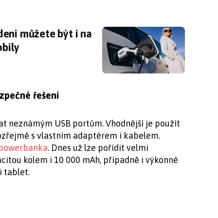
eni můžete být i na nabíjecí stanici pro elekt
eni můžete být i na
obily
ezpečné řešení
ýbat neznámým USB portům. Vhodnější je použít
ozřejmě s vlastním adaptérem i kabelem.
powerbanka
. Dnes už lze pořídit velmi
citou kolem i 10 000 mAh, případně i výkonné
 tablet.