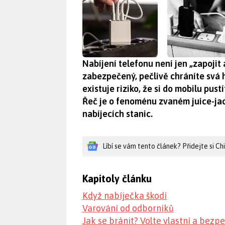
Nabíjení telefonu není jen „zapojit 
zabezpečený, pečlivě chráníte svá
existuje riziko, že si do mobilu pus
Řeč je o fenoménu zvaném juice-jack
nabíjecích stanic.
Líbí se vám tento článek? Přidejte si C
Kapitoly článku
Když nabíječka škodí
Varování od odborníků
Jak se bránit? Volte vlastní a bezp