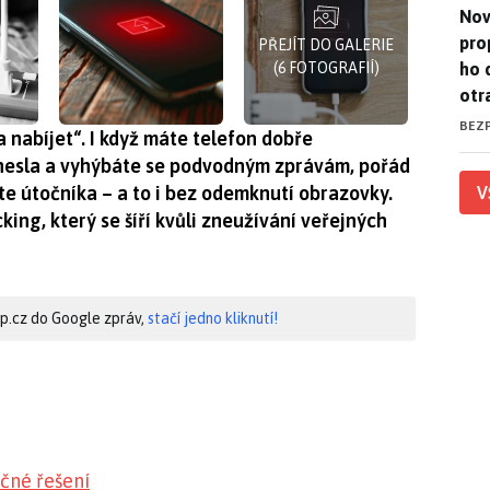
Nov
Nov
pro
PŘEJÍT DO GALERIE
ho 
(6 FOTOGRAFIÍ)
otr
BEZ
a nabíjet“. I když máte telefon dobře
 hesla a vyhýbáte se podvodným zprávám, pořád
títe útočníka – a to i bez odemknutí obrazovky.
V
ing, který se šíří kvůli zneužívání veřejných
hip.cz do Google zpráv,
stačí jedno kliknutí!
ečné řešení