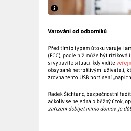
Varování od odborníků
Před tímto typem útoku varuje i a
(FCC), podle níž může být riziková 
si vybavíte situaci, kdy vidíte
veřejn
obsypané netrpělivými uživateli, kteř
zrovna tento USB port není „napích
Radek Šichtanc, bezpečnostní ředit
ačkoliv se nejedná o běžný útok, o
zařízení dobíjet mimo domov, je důle