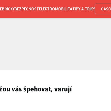
EBŘÍČKY
BEZPEČNOST
ELEKTROMOBILITA
TIPY A TRIKY
ČASO
žou vás špehovat, varují