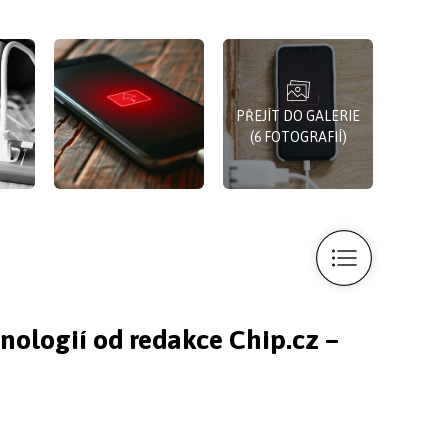
PŘEJÍT DO GALERIE
(6 FOTOGRAFIÍ)
hnologií od redakce Chip.cz –