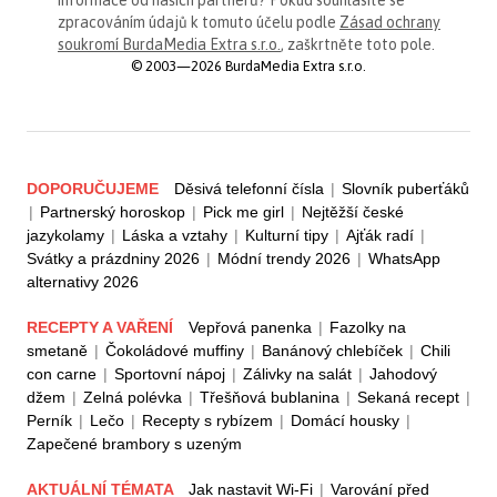
zpracováním údajů k tomuto účelu podle
Zásad ochrany
soukromí BurdaMedia Extra s.r.o.
, zaškrtněte toto pole.
© 2003—2026 BurdaMedia Extra s.r.o.
DOPORUČUJEME
Děsivá telefonní čísla
|
Slovník puberťáků
|
Partnerský horoskop
|
Pick me girl
|
Nejtěžší české
jazykolamy
|
Láska a vztahy
|
Kulturní tipy
|
Ajťák radí
|
Svátky a prázdniny 2026
|
Módní trendy 2026
|
WhatsApp
alternativy 2026
RECEPTY A VAŘENÍ
Vepřová panenka
|
Fazolky na
smetaně
|
Čokoládové muffiny
|
Banánový chlebíček
|
Chili
con carne
|
Sportovní nápoj
|
Zálivky na salát
|
Jahodový
džem
|
Zelná polévka
|
Třešňová bublanina
|
Sekaná recept
|
Perník
|
Lečo
|
Recepty s rybízem
|
Domácí housky
|
Zapečené brambory s uzeným
AKTUÁLNÍ TÉMATA
Jak nastavit Wi-Fi
|
Varování před