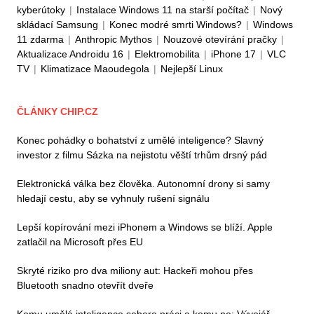
kyberútoky
|
Instalace Windows 11 na starší počítač
|
Nový
skládací Samsung
|
Konec modré smrti Windows?
|
Windows
11 zdarma
|
Anthropic Mythos
|
Nouzové otevírání pračky
|
Aktualizace Androidu 16
|
Elektromobilita
|
iPhone 17
|
VLC
TV
|
Klimatizace Maoudegola
|
Nejlepší Linux
ČLÁNKY CHIP.CZ
Konec pohádky o bohatství z umělé inteligence? Slavný
investor z filmu Sázka na nejistotu věští trhům drsný pád
Elektronická válka bez člověka. Autonomní drony si samy
hledají cestu, aby se vyhnuly rušení signálu
Lepší kopírování mezi iPhonem a Windows se blíží. Apple
zatlačil na Microsoft přes EU
Skryté riziko pro dva miliony aut: Hackeři mohou přes
Bluetooth snadno otevřít dveře
Komu umělá inteligence sebere práci a komu ne: Vývojář