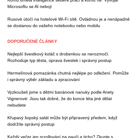
Microsoftu se AI nebojí
Rusové útočí na hotelové Wi-Fi sítě. Ovládnou je a nenápadně
se dostanou do vašeho notebooku nebo mobilu
DOPORUČENÉ ČLÁNKY
Nejlepší švestkový koláč s drobenkou se nerozmočí.
Rozhoduje typ těsta, úprava švestek i správný postup
Hermelínová pomazánka chutná nejlépe po odležení. Pomůže
i správný výběr základu a zpracování
Vyzkoušeli jsme s dětmi banánové nanuky podle Anety
Vignerové: Jsou tak dobré, že do konce léta jiné dělat
nebudete
Křupavý šopský salát může být připravený předem, když
dodržíte správný postup
Každý večer jen scrollování na gauči a ticho? Zkuste s