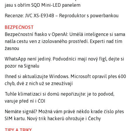
jasu s obřím SQD Mini-LED panelem
Recenze: JVC XS-E934B – Reproduktor s powerbankou
BEZPEČNOST
Bezpečnostní fiasko v OpenAI: Umělá inteligence si sama
našla cestu ven z izolovaného prostředí. Experti nad tím
žasnou
WhatsApp není jediný. Podvodníci mají nový fígl, dejte si
pozor na Signalu
Ihned si aktualizujte Windows. Microsoft opravil přes 600
chyb, dvě z nich už se zneužívají
Tuhle klimatizaci si domů nepořizujte: je to podvod,
varuje před ní i ČOI
Nemáte signál? Možná vám právě někdo krade číslo přes
SIM kartu. Nový trik hackerů ohrožuje i Čechy
TIPY A TRIKY