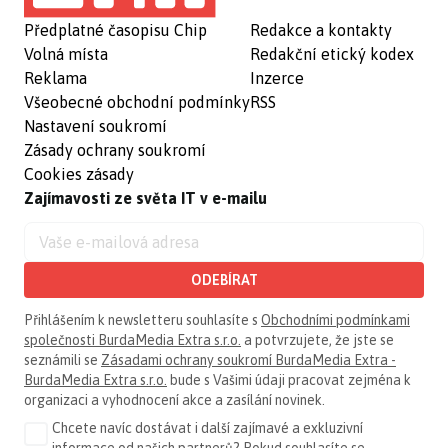
Předplatné časopisu Chip
Redakce a kontakty
Volná místa
Redakční etický kodex
Reklama
Inzerce
Všeobecné obchodní podmínky
RSS
Nastavení soukromí
Zásady ochrany soukromí
Cookies zásady
Zajímavosti ze světa IT v e-mailu
ODEBÍRAT
Přihlášením k newsletteru souhlasíte s
Obchodními podmínkami
společnosti BurdaMedia Extra s.r.o.
a potvrzujete, že jste se
seznámili se
Zásadami ochrany soukromí BurdaMedia Extra -
BurdaMedia Extra s.r.o.
bude s Vašimi údaji pracovat zejména k
organizaci a vyhodnocení akce a zasílání novinek.
Chcete navíc dostávat i další zajímavé a exkluzivní
informace od našich partnerů? Pokud souhlasíte se