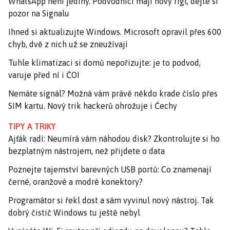
WhatsApp není jediný. Podvodníci mají nový fígl, dejte si
pozor na Signalu
Ihned si aktualizujte Windows. Microsoft opravil přes 600
chyb, dvě z nich už se zneužívají
Tuhle klimatizaci si domů nepořizujte: je to podvod,
varuje před ní i ČOI
Nemáte signál? Možná vám právě někdo krade číslo přes
SIM kartu. Nový trik hackerů ohrožuje i Čechy
TIPY A TRIKY
Ajťák radí: Neumírá vám náhodou disk? Zkontrolujte si ho
bezplatným nástrojem, než přijdete o data
Poznejte tajemství barevných USB portů: Co znamenají
černé, oranžové a modré konektory?
Programátor si řekl dost a sám vyvinul nový nástroj. Tak
dobrý čistič Windows tu ještě nebyl