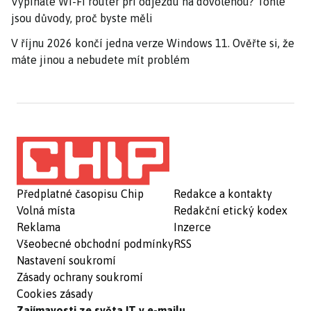
Vypínáte Wi-Fi router při odjezdu na dovolenou? Tohle
jsou důvody, proč byste měli
V říjnu 2026 končí jedna verze Windows 11. Ověřte si, že
máte jinou a nebudete mít problém
Předplatné časopisu Chip
Redakce a kontakty
Volná místa
Redakční etický kodex
Reklama
Inzerce
Všeobecné obchodní podmínky
RSS
Nastavení soukromí
Zásady ochrany soukromí
Cookies zásady
Zajímavosti ze světa IT v e-mailu