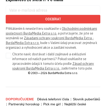
ODEBÍRAT
Přihlášením k newsletteru souhlasíte s
Obchodními podmínkami
společnosti BurdaMedia Extra s.r.o.
a potvrzujete, že jste se
seznámili se
Zásadami ochrany soukromí BurdaMedia Extra -
BurdaMedia Extra s.r.o.
bude s Vašimi údaji pracovat zejména k
organizaci a vyhodnocení akce a zasílání novinek.
Chcete navíc dostávat i další zajímavé a exkluzivní
informace od našich partnerů? Pokud souhlasíte se
zpracováním údajů k tomuto účelu podle
Zásad ochrany
soukromí BurdaMedia Extra s.r.o.
, zaškrtněte toto pole.
© 2003—2026 BurdaMedia Extra s.r.o.
DOPORUČUJEME
Děsivá telefonní čísla
|
Slovník puberťáků
|
Partnerský horoskop
|
Pick me girl
|
Nejtěžší české