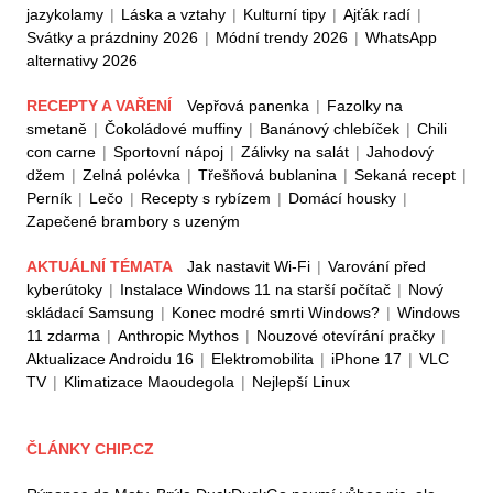
jazykolamy
|
Láska a vztahy
|
Kulturní tipy
|
Ajťák radí
|
Svátky a prázdniny 2026
|
Módní trendy 2026
|
WhatsApp
alternativy 2026
RECEPTY A VAŘENÍ
Vepřová panenka
|
Fazolky na
smetaně
|
Čokoládové muffiny
|
Banánový chlebíček
|
Chili
con carne
|
Sportovní nápoj
|
Zálivky na salát
|
Jahodový
džem
|
Zelná polévka
|
Třešňová bublanina
|
Sekaná recept
|
Perník
|
Lečo
|
Recepty s rybízem
|
Domácí housky
|
Zapečené brambory s uzeným
AKTUÁLNÍ TÉMATA
Jak nastavit Wi-Fi
|
Varování před
kyberútoky
|
Instalace Windows 11 na starší počítač
|
Nový
skládací Samsung
|
Konec modré smrti Windows?
|
Windows
11 zdarma
|
Anthropic Mythos
|
Nouzové otevírání pračky
|
Aktualizace Androidu 16
|
Elektromobilita
|
iPhone 17
|
VLC
TV
|
Klimatizace Maoudegola
|
Nejlepší Linux
ČLÁNKY CHIP.CZ