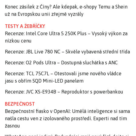
Konec zásilek z Číny? Ale kdepak, e-shopy Temu a Shein
už na Evropskou unii zřejmě vyzrály
TESTY A ŽEBŘÍČKY
Recenze: Intel Core Ultra 5 250K Plus – Vysoký výkon za
nízkou cenu
Recenze: JBL Live 780 NC – Skvěle vybavená střední třída
Recenze: O2 Pods Ultra – Dostupná sluchátka s ANC
Recenze: TCL 75C7L – Otestovali jsme nového vládce
jasu s obřím SQD Mini-LED panelem
Recenze: JVC XS-E934B – Reproduktor s powerbankou
BEZPEČNOST
Bezpečnostní fiasko v OpenAI: Umělá inteligence si sama
našla cestu ven z izolovaného prostředí. Experti nad tím
žasnou