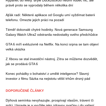
Rýpanec do Mety. Brýle DuckDuckGo neumí vůbec nic, ale
právě proto se vyprodaly během několika dní
Ajťák radí: Některé aplikace od Googlu umí vyždímat baterii
telefonu. Omezte jejich práci na pozadí
Téměř dokonalé chytré hodinky. Nová generace Samsung
Galaxy Watch Ultra2 odstranila nedostatky svého předchůdce
GTA 6 míří exkluzivně na Netflix. Na konci srpna se tam objeví
velká ukázka
Z Xboxu se stal investiční nástroj. Zítra se můžeme dozvědět,
jak se prodává GTA 6
Konec pohádky o bohatství z umělé inteligence? Slavný
investor z filmu Sázka na nejistotu věští trhům drsný pád
DOPORUČENÉ ČLÁNKY
Dýňová semínka nevyhazujte, prospívají vlasům, trávení či
srdci. Upravte je a využijte jako zdravou svačinu i do vaření