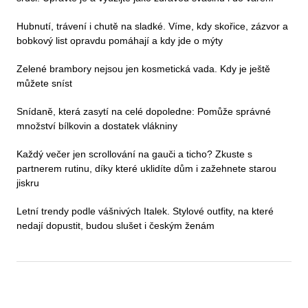
Hubnutí, trávení i chutě na sladké. Víme, kdy skořice, zázvor a
bobkový list opravdu pomáhají a kdy jde o mýty
Zelené brambory nejsou jen kosmetická vada. Kdy je ještě
můžete sníst
Snídaně, která zasytí na celé dopoledne: Pomůže správné
množství bílkovin a dostatek vlákniny
Každý večer jen scrollování na gauči a ticho? Zkuste s
partnerem rutinu, díky které uklidíte dům i zažehnete starou
jiskru
Letní trendy podle vášnivých Italek. Stylové outfity, na které
nedají dopustit, budou slušet i českým ženám