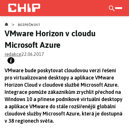
Přejít
k
otevří
hlavnímu
>
obsahu
BEZPEČNOST
VMware Horizon v cloudu
Microsoft Azure
redakce
22.06.2017
VMware bude poskytovat cloudovou verzi řešení
pro virtualizované desktopy a aplikace VMware
Horizon Cloud v cloudové službě Microsoft Azure.
Integrace pomůže zákazníkům zrychlit přechod na
Windows 10 a přinese podnikové virtuální desktopy
a aplikace VMware do stále rozšířenější globální
cloudové služby Microsoft Azure, která je dostupná
v 38 regionech světa.