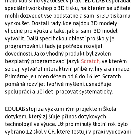
málo kdo si ho vyzkoušel v praxi. EDULAB uspořádal
speciální workshop o 3D tisku, na kterém se učitelé
mohli dozvědět vše podstatné a sami si 3D tiskárnu
vyzkoušet. Dostali rady, kde najdou 3D modely
vhodné pro výuku a také, jak si sami 3D model
vytvořit. Další specifickou oblastí pro školy je
programování, i tady je potřeba rozvíjet
dovednosti. Jako vhodný produkt byl zvolen
bezplatný programovací jazyk
Scratch
, ve kterém
se dají vytvářet interaktivní příběhy, hry a animace.
Primárně je určen dětem od 6 do 16 let. Scratch
pomáhá rozvíjet tvořivé myšlení, usnadňuje
spolupráci a učí děti pracovat systematicky.
EDULAB stojí za výzkumným projektem Škola
dotykem, který zjišťuje přínos dotykových
technologií ve výuce. Už pro minulý školní rok bylo
vybráno 12 škol v ČR, které testují v praxi vyučování