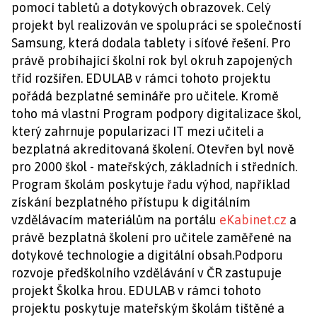
pomocí tabletů a dotykových obrazovek. Celý
projekt byl realizován ve spolupráci se společností
Samsung, která dodala tablety i síťové řešení. Pro
právě probíhající školní rok byl okruh zapojených
tříd rozšířen. EDULAB v rámci tohoto projektu
pořádá bezplatné semináře pro učitele. Kromě
toho má vlastní Program podpory digitalizace škol,
který zahrnuje popularizaci IT mezi učiteli a
bezplatná akreditovaná školení. Otevřen byl nově
pro 2000 škol - mateřských, základních i středních.
Program školám poskytuje řadu výhod, například
získání bezplatného přístupu k digitálním
vzdělávacím materiálům na portálu
eKabinet.cz
a
právě bezplatná školení pro učitele zaměřené na
dotykové technologie a digitální obsah.Podporu
rozvoje předškolního vzdělávání v ČR zastupuje
projekt Školka hrou. EDULAB v rámci tohoto
projektu poskytuje mateřským školám tištěné a