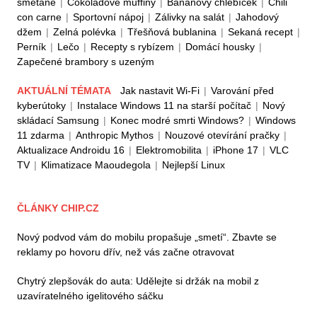
smetaně
|
Čokoládové muffiny
|
Banánový chlebíček
|
Chili
con carne
|
Sportovní nápoj
|
Zálivky na salát
|
Jahodový
džem
|
Zelná polévka
|
Třešňová bublanina
|
Sekaná recept
|
Perník
|
Lečo
|
Recepty s rybízem
|
Domácí housky
|
Zapečené brambory s uzeným
AKTUÁLNÍ TÉMATA
Jak nastavit Wi-Fi
|
Varování před
kyberútoky
|
Instalace Windows 11 na starší počítač
|
Nový
skládací Samsung
|
Konec modré smrti Windows?
|
Windows
11 zdarma
|
Anthropic Mythos
|
Nouzové otevírání pračky
|
Aktualizace Androidu 16
|
Elektromobilita
|
iPhone 17
|
VLC
TV
|
Klimatizace Maoudegola
|
Nejlepší Linux
ČLÁNKY CHIP.CZ
Nový podvod vám do mobilu propašuje „smetí“. Zbavte se
reklamy po hovoru dřív, než vás začne otravovat
Chytrý zlepšovák do auta: Udělejte si držák na mobil z
uzavíratelného igelitového sáčku