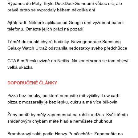
Rýpanec do Mety. Brýle DuckDuckGo neumí vůbec nic, ale
právě proto se vyprodaly během několika dní
Ajťák radí: Některé aplikace od Googlu umí vyždímat baterii
telefonu. Omezte jejich práci na pozadí
Téměř dokonalé chytré hodinky. Nová generace Samsung
Galaxy Watch Ultra2 odstranila nedostatky svého předchůdce
GTA 6 míří exkluzivně na Netflix. Na konci srpna se tam objeví
velká ukázka
DOPORUČENÉ ČLÁNKY
Pizza bez mouky, po které nemusíte mít výčitky. Low carb
pizza z mozzarelly je bez lepku, cukru a má více bílkovin
Ženy po 40 by měly zapomenout na rohlík a džus. Kvůli těmto
snídaňovým chybám máte hlad a nemůžete zhubnout
Bramborový salát podle Honzy Punčocháře: Zapomeňte na