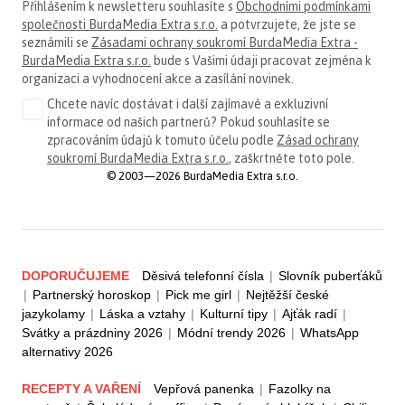
Přihlášením k newsletteru souhlasíte s
Obchodními podmínkami
společnosti BurdaMedia Extra s.r.o.
a potvrzujete, že jste se
seznámili se
Zásadami ochrany soukromí BurdaMedia Extra -
BurdaMedia Extra s.r.o.
bude s Vašimi údaji pracovat zejména k
organizaci a vyhodnocení akce a zasílání novinek.
Chcete navíc dostávat i další zajímavé a exkluzivní
informace od našich partnerů? Pokud souhlasíte se
zpracováním údajů k tomuto účelu podle
Zásad ochrany
soukromí BurdaMedia Extra s.r.o.
, zaškrtněte toto pole.
© 2003—2026 BurdaMedia Extra s.r.o.
DOPORUČUJEME
Děsivá telefonní čísla
|
Slovník puberťáků
|
Partnerský horoskop
|
Pick me girl
|
Nejtěžší české
jazykolamy
|
Láska a vztahy
|
Kulturní tipy
|
Ajťák radí
|
Svátky a prázdniny 2026
|
Módní trendy 2026
|
WhatsApp
alternativy 2026
RECEPTY A VAŘENÍ
Vepřová panenka
|
Fazolky na