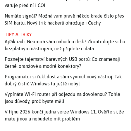
varuje před ní i ČOI
Nemáte signál? Možná vám právě někdo krade číslo přes
SIM kartu. Nový trik hackerů ohrožuje i Čechy
TIPY A TRIKY
Ajťák radí: Neumírá vám náhodou disk? Zkontrolujte si ho
bezplatným nástrojem, než přijdete o data
Poznejte tajemství barevných USB portů: Co znamenají
černé, oranžové a modré konektory?
Programátor si řekl dost a sám vyvinul nový nástroj. Tak
dobrý čistič Windows tu ještě nebyl
Vypínáte Wi-Fi router při odjezdu na dovolenou? Tohle
jsou důvody, proč byste měli
V říjnu 2026 končí jedna verze Windows 11. Ověřte si, že
máte jinou a nebudete mít problém