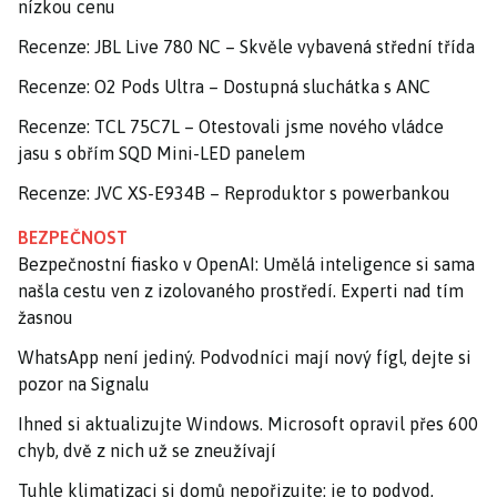
nízkou cenu
Recenze: JBL Live 780 NC – Skvěle vybavená střední třída
Recenze: O2 Pods Ultra – Dostupná sluchátka s ANC
Recenze: TCL 75C7L – Otestovali jsme nového vládce
jasu s obřím SQD Mini-LED panelem
Recenze: JVC XS-E934B – Reproduktor s powerbankou
BEZPEČNOST
Bezpečnostní fiasko v OpenAI: Umělá inteligence si sama
našla cestu ven z izolovaného prostředí. Experti nad tím
žasnou
WhatsApp není jediný. Podvodníci mají nový fígl, dejte si
pozor na Signalu
Ihned si aktualizujte Windows. Microsoft opravil přes 600
chyb, dvě z nich už se zneužívají
Tuhle klimatizaci si domů nepořizujte: je to podvod,