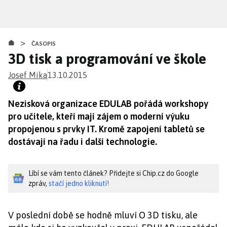
Přejít
k
hlavnímu
>
obsahu
ČASOPIS
3D tisk a programování ve škole
Josef Mika
13.10.2015
Nezisková organizace EDULAB pořádá workshopy
pro učitele, kteří mají zájem o moderní výuku
propojenou s prvky IT. Kromě zapojení tabletů se
dostávají na řadu i další technologie.
Líbí se vám tento článek? Přidejte si Chip.cz do Google
zpráv,
stačí jedno kliknutí!
V poslední době se hodně mluví O 3D tisku, ale