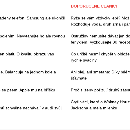
DOPORUČENÉ ČLÁNKY
adený telefon. Samsung ale ukončil
Rýže se vám vždycky lepí? Mož
Rozhoduje voda, druh zrna i pár
ipojením. Nevytahujte ho ale rovnou
Ostružiny nemusíte dávat jen do
fenyklem. Vyzkoušejte 30 recep
en platit. O kvalitu obrazu vás
Co určitě nesmí chybět v oblo
rychlé svačiny
če. Balancuje na jednom kole a
Ani olej, ani smetana: Díky bíl
šťavnaté
 se psem. Apple mu na bříšku
Proč si ženy pořizují druhý zásnu
Čtyři věci, které o Whitney Hous
vanů schválně nechávají v autě svůj
Jacksona a měla milenku