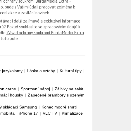
i ochrany soukromí BurdaMedia Extra -
.o.
bude s Vašimi údaji pracovat zejména k
ení akce a zasílání novinek.
távat i další zajímavé a exkluzivní informace
erů? Pokud souhlasíte se zpracováním údajů k
odle
Zásad ochrany soukromí BurdaMedia Extra
 toto pole.
é jazykolamy
|
Láska a vztahy
|
Kulturní tipy
|
con carne
|
Sportovní nápoj
|
Zálivky na salát
mácí housky
|
Zapečené brambory s uzeným
ý skládací Samsung
|
Konec modré smrti
omobilita
|
iPhone 17
|
VLC TV
|
Klimatizace