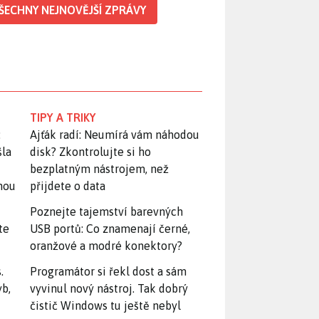
ŠECHNY NEJNOVĚJŠÍ ZPRÁVY
TIPY A TRIKY
:
Ajťák radí: Neumírá vám náhodou
šla
disk? Zkontrolujte si ho
bezplatným nástrojem, než
snou
přijdete o data
Poznejte tajemství barevných
te
USB portů: Co znamenají černé,
oranžové a modré konektory?
.
Programátor si řekl dost a sám
yb,
vyvinul nový nástroj. Tak dobrý
čistič Windows tu ještě nebyl