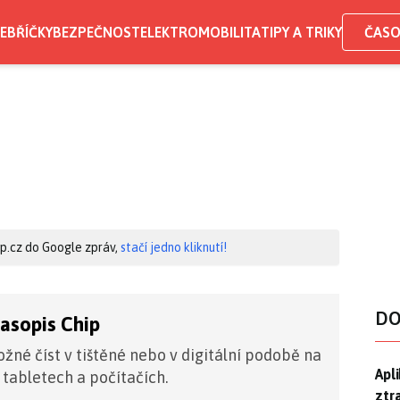
EBŘÍČKY
BEZPEČNOST
ELEKTROMOBILITA
TIPY A TRIKY
ČASO
hip.cz do Google zpráv,
stačí jedno kliknutí!
DO
časopis Chip
žné číst v tištěné nebo v digitální podobě na
Apl
Apl
 tabletech a počítačích.
ztr