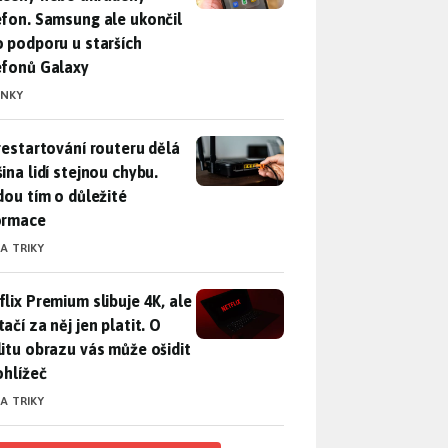
efon. Samsung ale ukončil
o podporu u starších
efonů Galaxy
INKY
restartování routeru dělá většina lidí stejnou chybu. Přijdou t
 restartování routeru dělá
ina lidí stejnou chybu.
jdou tím o důležité
ormace
 A TRIKY
lix Premium slibuje 4K, ale nestačí za něj jen platit. O kvalitu
flix Premium slibuje 4K, ale
ačí za něj jen platit. O
litu obrazu vás může ošidit
ohlížeč
 A TRIKY