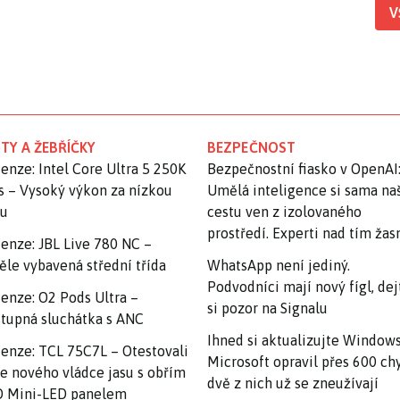
V
TY A ŽEBŘÍČKY
BEZPEČNOST
enze: Intel Core Ultra 5 250K
Bezpečnostní fiasko v OpenAI
s – Vysoký výkon za nízkou
Umělá inteligence si sama na
nu
cestu ven z izolovaného
prostředí. Experti nad tím ža
enze: JBL Live 780 NC –
ěle vybavená střední třída
WhatsApp není jediný.
Podvodníci mají nový fígl, dej
enze: O2 Pods Ultra –
si pozor na Signalu
tupná sluchátka s ANC
Ihned si aktualizujte Windows
enze: TCL 75C7L – Otestovali
Microsoft opravil přes 600 ch
e nového vládce jasu s obřím
dvě z nich už se zneužívají
 Mini-LED panelem