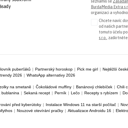
seznámili se
Zásadam
ásady
BurdaMedia Extra s.r
organizaci a vyhodnoc
Chcete navíc dos
od našich partn
tomuto účelu p
s.r.o.
, zaškrtněte
lovník puberťáků
|
Partnerský horoskop
|
Pick me girl
|
Nejtěžší česk
trendy 2026
|
WhatsApp alternativy 2026
zolky na smetaně
|
Čokoládové muffiny
|
Banánový chlebíček
|
Chili 
 bublanina
|
Sekaná recept
|
Perník
|
Lečo
|
Recepty s rybízem
|
Do
rování před kyberútoky
|
Instalace Windows 11 na starší počítač
|
Nov
 Mythos
|
Nouzové otevírání pračky
|
Aktualizace Androidu 16
|
Elektr