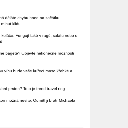
ná děláte chybu hned na začátku.
 minut klidu
 koláče: Fungují také v ragú, salátu nebo s
tů
žené bagetě? Objevte nekonečné možnosti
ému vínu bude vaše kuřecí maso křehké a
bní prsten? Toto je trend travel ring
ton možná nevíte: Odmítl ji bratr Michaela