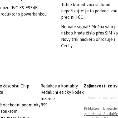
Tuhle klimatizaci si domů
enze: JVC XS-E934B –
nepořizujte: je to podvod, var
roduktor s powerbankou
před ní i ČOI
Nemáte signál? Možná vám p
někdo krade číslo přes SIM ka
Nový trik hackerů ohrožuje i
Čechy
é časopisu Chip
Redakce a kontakty
Zajímavosti ze sv
ta
Redakční etický kodex
Inzerce
é obchodní podmínky
RSS
Přihlášením k newsle
 soukromí
společnosti BurdaMed
hrany soukromí