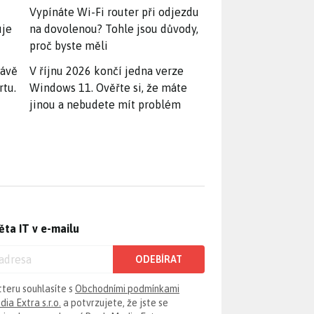
Vypínáte Wi-Fi router při odjezdu
uje
na dovolenou? Tohle jsou důvody,
proč byste měli
rávě
V říjnu 2026 končí jedna verze
rtu.
Windows 11. Ověřte si, že máte
jinou a nebudete mít problém
ěta IT v e-mailu
ODEBÍRAT
tteru souhlasíte s
Obchodními podmínkami
ia Extra s.r.o.
a potvrzujete, že jste se