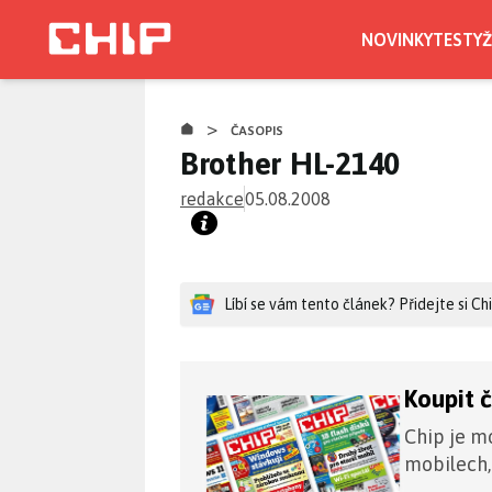
Přejít
k
NOVINKY
TESTY
Ž
hlavnímu
obsahu
>
ČASOPIS
Brother HL-2140
redakce
05.08.2008
Líbí se vám tento článek? Přidejte si C
Koupit 
Chip je mo
mobilech,