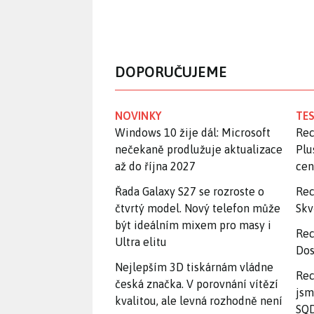
DOPORUČUJEME
NOVINKY
TES
Windows 10 žije dál: Microsoft
Rec
nečekaně prodlužuje aktualizace
Plu
až do října 2027
ce
Řada Galaxy S27 se rozroste o
Rec
čtvrtý model. Nový telefon může
Skv
být ideálním mixem pro masy i
Rec
Ultra elitu
Dos
Nejlepším 3D tiskárnám vládne
Rec
česká značka. V porovnání vítězí
jsm
kvalitou, ale levná rozhodně není
SQD