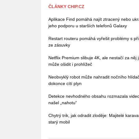
ČLÁNKY CHIP.CZ
Aplikace Find pomáhá najít ztracený nebo ukr
jeho podporu u starších telefonů Galaxy
Restart routeru pomáhá vyřešit problémy s př
ze zásuvky
Netflix Premium slibuje 4K, ale nestačí za něj j
může ošidit i prohlížeč
Neobvyklý robot může nahradit nočního hlída
dokonce cítí plyn
Detekce nevhodného obsahu rozmazala video
našel „nahotu“
Chytrý trik, jak odradit zloděje: Majitelé kara
starý mobil