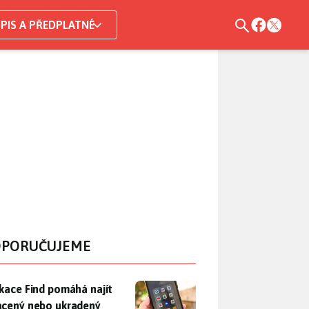
PIS A PŘEDPLATNÉ
PORUČUJEME
ikace Find pomáhá najít ztracený nebo ukradený telefon. Samsu
ikace Find pomáhá najít
acený nebo ukradený