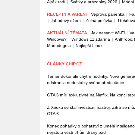
Ajťák radí
|
Svátky a prázdniny 2026
|
Módní 
RECEPTY A VAŘENÍ
Vepřová panenka
|
Fa
|
Jahodový džem
|
Zelná polévka
|
Třešňová
AKTUÁLNÍ TÉMATA
Jak nastavit Wi-Fi
|
Va
Windows?
|
Windows 11 zdarma
|
Anthropic
Maoudegola
|
Nejlepší Linux
ČLÁNKY CHIP.CZ
Téměř dokonalé chytré hodinky. Nová gener
odstranila nedostatky svého předchůdce
GTA 6 míří exkluzivně na Netflix. Na konci sr
Z Xboxu se stal investiční nástroj. Zítra se 
GTA 6
Konec pohádky o bohatství z umělé inteligenc
nejistotu věští trhům drsný pád