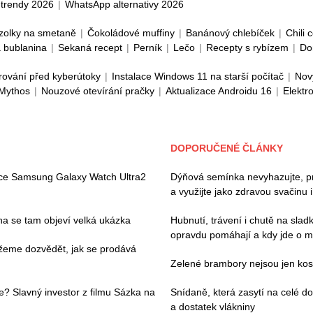
trendy 2026
|
WhatsApp alternativy 2026
zolky na smetaně
|
Čokoládové muffiny
|
Banánový chlebíček
|
Chili 
 bublanina
|
Sekaná recept
|
Perník
|
Lečo
|
Recepty s rybízem
|
Do
rování před kyberútoky
|
Instalace Windows 11 na starší počítač
|
Nov
 Mythos
|
Nouzové otevírání pračky
|
Aktualizace Androidu 16
|
Elektr
DOPORUČENÉ ČLÁNKY
ace Samsung Galaxy Watch Ultra2
Dýňová semínka nevyhazujte, pros
a využijte jako zdravou svačinu 
pna se tam objeví velká ukázka
Hubnutí, trávení i chutě na slad
opravdu pomáhají a kdy jde o m
můžeme dozvědět, jak se prodává
Zelené brambory nejsou jen kosm
e? Slavný investor z filmu Sázka na
Snídaně, která zasytí na celé 
a dostatek vlákniny