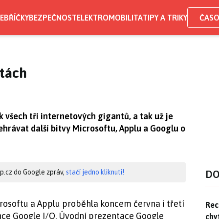
EBŘÍČKY
BEZPEČNOST
ELEKTROMOBILITA
TIPY A TRIKY
ČASO
ntách
všech tří internetových gigantů, a tak už je
ehrávat další bitvy Microsoftu, Applu a Googlu o
hip.cz do Google zpráv,
stačí jedno kliknutí!
DO
osoftu a Applu proběhla koncem června i třetí
Rec
Rec
ce Google I/O. Úvodní prezentace Google
chy