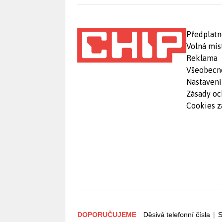
Předplatn
Volná mís
Reklama
Všeobecn
Nastavení
Zásady oc
Cookies z
DOPORUČUJEME
Děsivá telefonní čísla
|
S