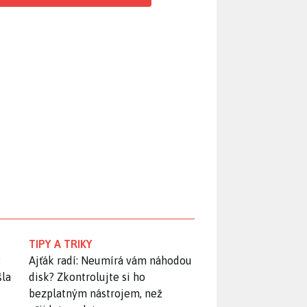
TIPY A TRIKY
:
Ajťák radí: Neumírá vám náhodou
šla
disk? Zkontrolujte si ho
bezplatným nástrojem, než