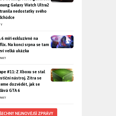
sung Galaxy Watch Ultra2
tranila nedostatky svého
dchůdce
TY
 6 míří exkluzivně na Netflix. Na konci srpna se tam objeví ve
 6 míří exkluzivně na
flix. Na konci srpna se tam
eví velká ukázka
INKY
pe #11: Z Xboxu se stal investiční nástroj. Zítra se můžeme d
ape #11: Z Xboxu se stal
stiční nástroj. Zítra se
eme dozvědět, jak se
dává GTA 6
INKY
ŠECHNY NEJNOVĚJŠÍ ZPRÁVY