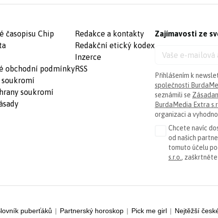
é časopisu Chip
Redakce a kontakty
Zajímavosti ze sv
ta
Redakční etický kodex
Inzerce
é obchodní podmínky
RSS
Přihlášením k newsle
 soukromí
společnosti BurdaMed
hrany soukromí
seznámili se
Zásadam
ásady
BurdaMedia Extra s.r
organizaci a vyhodnoc
Chcete navíc dos
od našich partn
tomuto účelu p
s.r.o.
, zaškrtněte
lovník puberťáků
|
Partnerský horoskop
|
Pick me girl
|
Nejtěžší česk