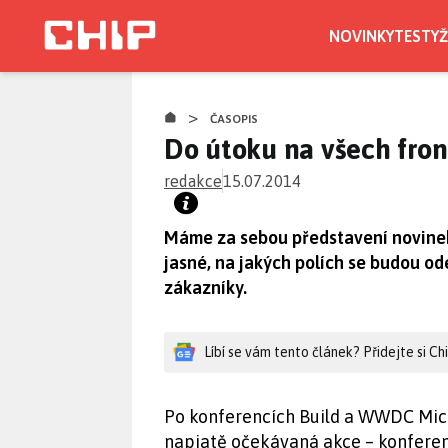
Přejít
k
NOVINKY
TESTY
Ž
hlavnímu
obsahu
>
ČASOPIS
Do útoku na všech fro
redakce
15.07.2014
Máme za sebou představení novinek 
jasné, na jakých polích se budou od
zákazníky.
Líbí se vám tento článek? Přidejte si C
Po konferencích Build a WWDC Micr
napjatě očekávaná akce – konferen