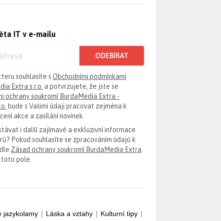
ěta IT v e-mailu
ODEBÍRAT
tteru souhlasíte s
Obchodními podmínkami
ia Extra s.r.o.
a potvrzujete, že jste se
i ochrany soukromí BurdaMedia Extra -
.o.
bude s Vašimi údaji pracovat zejména k
ení akce a zasílání novinek.
távat i další zajímavé a exkluzivní informace
erů? Pokud souhlasíte se zpracováním údajů k
odle
Zásad ochrany soukromí BurdaMedia Extra
 toto pole.
é jazykolamy
|
Láska a vztahy
|
Kulturní tipy
|