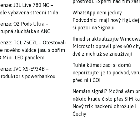
prostředí. Experti nad tím ža
enze: JBL Live 780 NC –
ěle vybavená střední třída
WhatsApp není jediný.
Podvodníci mají nový fígl, dej
enze: O2 Pods Ultra –
si pozor na Signalu
tupná sluchátka s ANC
Ihned si aktualizujte Windows
enze: TCL 75C7L – Otestovali
Microsoft opravil přes 600 ch
e nového vládce jasu s obřím
dvě z nich už se zneužívají
 Mini-LED panelem
Tuhle klimatizaci si domů
enze: JVC XS-E934B –
nepořizujte: je to podvod, var
roduktor s powerbankou
před ní i ČOI
Nemáte signál? Možná vám p
někdo krade číslo přes SIM ka
Nový trik hackerů ohrožuje i
Čechy