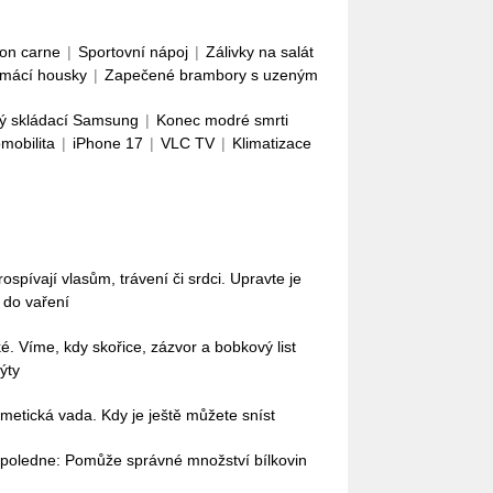
con carne
|
Sportovní nápoj
|
Zálivky na salát
mácí housky
|
Zapečené brambory s uzeným
ý skládací Samsung
|
Konec modré smrti
omobilita
|
iPhone 17
|
VLC TV
|
Klimatizace
pívají vlasům, trávení či srdci. Upravte je
i do vaření
ké. Víme, kdy skořice, zázvor a bobkový list
ýty
etická vada. Kdy je ještě můžete sníst
dopoledne: Pomůže správné množství bílkovin