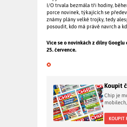
I/O trvala bezmála tři hodiny, běh
porce novinek, týkajících se přede
známy plány velké trojky, tedy ale
posoudit, kdo má právě navrch a kd
Více se o novinkách z dílny Googlu 
25. července.
Koupit 
Chip je mo
mobilech,
KOUPIT 