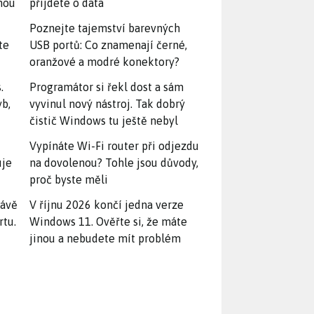
snou
přijdete o data
Poznejte tajemství barevných
te
USB portů: Co znamenají černé,
oranžové a modré konektory?
.
Programátor si řekl dost a sám
yb,
vyvinul nový nástroj. Tak dobrý
čistič Windows tu ještě nebyl
Vypínáte Wi-Fi router při odjezdu
uje
na dovolenou? Tohle jsou důvody,
proč byste měli
rávě
V říjnu 2026 končí jedna verze
rtu.
Windows 11. Ověřte si, že máte
jinou a nebudete mít problém