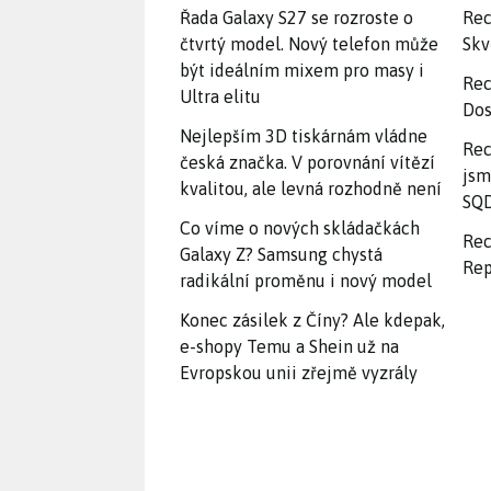
Řada Galaxy S27 se rozroste o
Rec
čtvrtý model. Nový telefon může
Skv
být ideálním mixem pro masy i
Rec
Ultra elitu
Dos
Nejlepším 3D tiskárnám vládne
Rec
česká značka. V porovnání vítězí
jsm
kvalitou, ale levná rozhodně není
SQD
Co víme o nových skládačkách
Rec
Galaxy Z? Samsung chystá
Rep
radikální proměnu i nový model
Konec zásilek z Číny? Ale kdepak,
e-shopy Temu a Shein už na
Evropskou unii zřejmě vyzrály