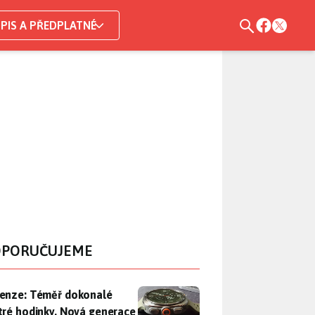
PIS A PŘEDPLATNÉ
PORUČUJEME
enze: Téměř dokonalé chytré hodinky. Nová generace Samsung
enze: Téměř dokonalé
tré hodinky. Nová generace