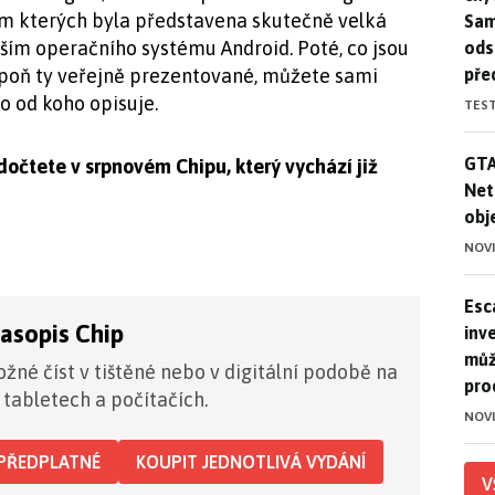
em kterých byla představena skutečně velká
Sam
vším operačního systému Android. Poté, co jsou
ods
pře
spoň ty veřejně prezentované, můžete sami
o od koho opisuje.
TES
GTA
GTA
dočtete v srpnovém Chipu, který vychází již
Net
obj
NOV
Esca
Esc
časopis Chip
inve
můž
žné číst v tištěné nebo v digitální podobě na
pro
 tabletech a počítačích.
NOV
PŘEDPLATNÉ
KOUPIT JEDNOTLIVÁ VYDÁNÍ
V