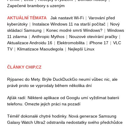
Zapečené brambory s uzeným
AKTUÁLNÍ TÉMATA
Jak nastavit Wi-Fi
|
Varování před
kyberútoky
|
Instalace Windows 11 na starší počítač
|
Nový
skládací Samsung
|
Konec modré smrti Windows?
|
Windows
11 zdarma
|
Anthropic Mythos
|
Nouzové otevírání pračky
|
Aktualizace Androidu 16
|
Elektromobilita
|
iPhone 17
|
VLC
TV
|
Klimatizace Maoudegola
|
Nejlepší Linux
ČLÁNKY CHIP.CZ
Rýpanec do Mety. Brýle DuckDuckGo neumí vůbec nic, ale
právě proto se vyprodaly během několika dní
Ajťák radí: Některé aplikace od Googlu umí vyždímat baterii
telefonu. Omezte jejich práci na pozadí
Téměř dokonalé chytré hodinky. Nová generace Samsung
Galaxy Watch Ultra2 odstranila nedostatky svého předchůdce