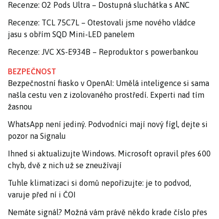
Recenze: O2 Pods Ultra – Dostupná sluchátka s ANC
Recenze: TCL 75C7L – Otestovali jsme nového vládce
jasu s obřím SQD Mini-LED panelem
Recenze: JVC XS-E934B – Reproduktor s powerbankou
BEZPEČNOST
Bezpečnostní fiasko v OpenAI: Umělá inteligence si sama
našla cestu ven z izolovaného prostředí. Experti nad tím
žasnou
WhatsApp není jediný. Podvodníci mají nový fígl, dejte si
pozor na Signalu
Ihned si aktualizujte Windows. Microsoft opravil přes 600
chyb, dvě z nich už se zneužívají
Tuhle klimatizaci si domů nepořizujte: je to podvod,
varuje před ní i ČOI
Nemáte signál? Možná vám právě někdo krade číslo přes