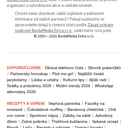
organizaci a vyhodnocení akce a zasílání novinek.
Chcete navíc dostávat i další zajímavé a exkluzivní
informace od našich partnerů? Pokud souhlasíte se
zpracováním údajů k tomuto účelu podle
Zásad ochrany
soukromí BurdaMedia Extra s.r.o.
, zaškrtněte toto pole.
© 2003—2026 BurdaMedia Extra s.r.o.
DOPORUČUJEME
Děsivá telefonní čísla
|
Slovník puberťáků
|
Partnerský horoskop
|
Pick me girl
|
Nejtěžší české
jazykolamy
|
Láska a vztahy
|
Kulturní tipy
|
Ajťák radí
|
Svátky a prázdniny 2026
|
Módní trendy 2026
|
WhatsApp
alternativy 2026
RECEPTY A VAŘENÍ
Vepřová panenka
|
Fazolky na
smetaně
|
Čokoládové muffiny
|
Banánový chlebíček
|
Chili
con carne
|
Sportovní nápoj
|
Zálivky na salát
|
Jahodový
džem
|
Zelná polévka
|
Třešňová bublanina
|
Sekaná recept
|
Perník
|
Lečo
|
Recepty s rybízem
|
Domácí housky
|