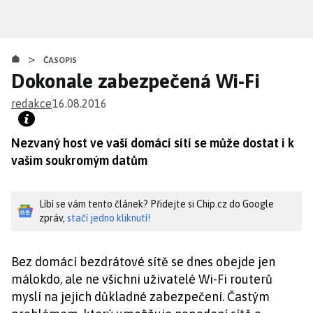
Přejít
k
hlavnímu
>
obsahu
ČASOPIS
Dokonale zabezpečená Wi-Fi
redakce
16.08.2016
Nezvaný host ve vaší domácí sítí se může dostat i k
vašim soukromým datům
Líbí se vám tento článek? Přidejte si Chip.cz do Google
zpráv,
stačí jedno kliknutí!
Bez domácí bezdrátové sítě se dnes obejde jen
málokdo, ale ne všichni uživatelé Wi-Fi routerů
myslí na jejich důkladné zabezpečení. Častým