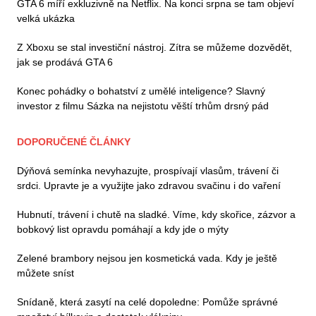
GTA 6 míří exkluzivně na Netflix. Na konci srpna se tam objeví
velká ukázka
Z Xboxu se stal investiční nástroj. Zítra se můžeme dozvědět,
jak se prodává GTA 6
Konec pohádky o bohatství z umělé inteligence? Slavný
investor z filmu Sázka na nejistotu věští trhům drsný pád
DOPORUČENÉ ČLÁNKY
Dýňová semínka nevyhazujte, prospívají vlasům, trávení či
srdci. Upravte je a využijte jako zdravou svačinu i do vaření
Hubnutí, trávení i chutě na sladké. Víme, kdy skořice, zázvor a
bobkový list opravdu pomáhají a kdy jde o mýty
Zelené brambory nejsou jen kosmetická vada. Kdy je ještě
můžete sníst
Snídaně, která zasytí na celé dopoledne: Pomůže správné