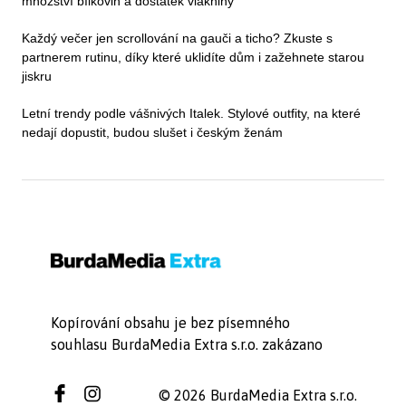
množství bílkovin a dostatek vlákniny
Každý večer jen scrollování na gauči a ticho? Zkuste s
partnerem rutinu, díky které uklidíte dům i zažehnete starou
jiskru
Letní trendy podle vášnivých Italek. Stylové outfity, na které
nedají dopustit, budou slušet i českým ženám
Kopírování obsahu je bez písemného
souhlasu BurdaMedia Extra s.r.o. zakázano
© 2026 BurdaMedia Extra s.r.o.