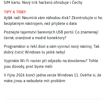
SIM kartu. Nový trik hackerů ohrožuje i Čechy
TIPY A TRIKY
Ajťák radí: Neumírá vám náhodou disk? Zkontrolujte si ho
bezplatným nástrojem, než přijdete o data
Poznejte tajemství barevných USB portů: Co znamenají
černé, oranžové a modré konektory?
Programátor si řekl dost a sám vyvinul nový nástroj. Tak
dobrý čistič Windows tu ještě nebyl
Vypínáte Wi-Fi router při odjezdu na dovolenou? Tohle
jsou důvody, proč byste měli
V říjnu 2026 končí jedna verze Windows 11. Ověřte si, že
máte jinou a nebudete mít problém