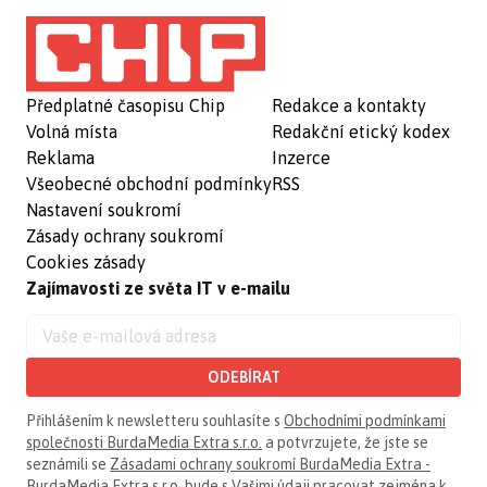
Předplatné časopisu Chip
Redakce a kontakty
Volná místa
Redakční etický kodex
Reklama
Inzerce
Všeobecné obchodní podmínky
RSS
Nastavení soukromí
Zásady ochrany soukromí
Cookies zásady
Zajímavosti ze světa IT v e-mailu
ODEBÍRAT
Přihlášením k newsletteru souhlasíte s
Obchodními podmínkami
společnosti BurdaMedia Extra s.r.o.
a potvrzujete, že jste se
seznámili se
Zásadami ochrany soukromí BurdaMedia Extra -
BurdaMedia Extra s.r.o.
bude s Vašimi údaji pracovat zejména k