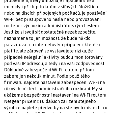
problémem, který umožňuje napadení sítě a
mnohdy i přístup k datům v síťových úložištích
nebo na discích připojených počítačů, je používání
Wi-Fi bez přístupového hesla nebo provozování
routeru s výchozím administrátorským heslem.
Jestliže si svoji síť dostatečně nezabezpečíte,
neznamená to jen možnost, že bude někdo
parazitovat na internetovém připojení, které si
platíte, ale zároveň se vystavujete riziku, že
případné nelegální aktivity budou monitorovány
pod vaší IP adresou, a tedy i na vaši zodpovědnost.
Důkladné zabezpečení Wi-Fi routeru přitom
zabere jen několik minut. Podle použitého
firmwaru najdete nastavení zabezpečení Wi-Fi na
různých místech administračního rozhraní. My si
ukážeme bezpečnostní nastavení na Wi-Fi routeru
Netgear přičemž i u dalších zařízení stejného
výrobce najdete předvolby na stejných místech a u