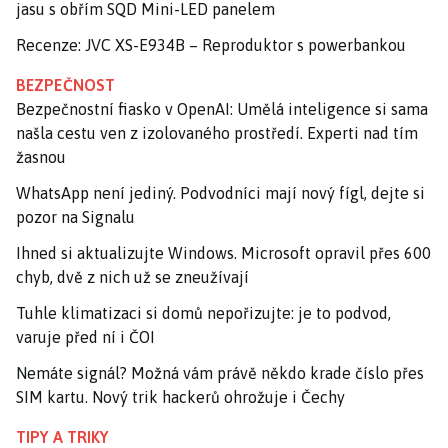
jasu s obřím SQD Mini-LED panelem
Recenze: JVC XS-E934B – Reproduktor s powerbankou
BEZPEČNOST
Bezpečnostní fiasko v OpenAI: Umělá inteligence si sama
našla cestu ven z izolovaného prostředí. Experti nad tím
žasnou
WhatsApp není jediný. Podvodníci mají nový fígl, dejte si
pozor na Signalu
Ihned si aktualizujte Windows. Microsoft opravil přes 600
chyb, dvě z nich už se zneužívají
Tuhle klimatizaci si domů nepořizujte: je to podvod,
varuje před ní i ČOI
Nemáte signál? Možná vám právě někdo krade číslo přes
SIM kartu. Nový trik hackerů ohrožuje i Čechy
TIPY A TRIKY