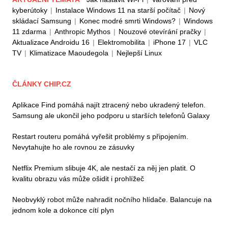
kyberútoky
|
Instalace Windows 11 na starší počítač
|
Nový
skládací Samsung
|
Konec modré smrti Windows?
|
Windows
11 zdarma
|
Anthropic Mythos
|
Nouzové otevírání pračky
|
Aktualizace Androidu 16
|
Elektromobilita
|
iPhone 17
|
VLC
TV
|
Klimatizace Maoudegola
|
Nejlepší Linux
ČLÁNKY CHIP.CZ
Aplikace Find pomáhá najít ztracený nebo ukradený telefon.
Samsung ale ukončil jeho podporu u starších telefonů Galaxy
Restart routeru pomáhá vyřešit problémy s připojením.
Nevytahujte ho ale rovnou ze zásuvky
Netflix Premium slibuje 4K, ale nestačí za něj jen platit. O
kvalitu obrazu vás může ošidit i prohlížeč
Neobvyklý robot může nahradit nočního hlídače. Balancuje na
jednom kole a dokonce cítí plyn