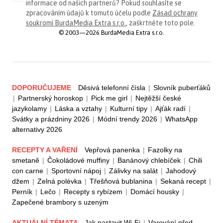
informace od našich partnerů? Pokud souhlasíte se
zpracováním údajů k tomuto účelu podle
Zásad ochrany
soukromí BurdaMedia Extra s.r.o.
, zaškrtněte toto pole.
© 2003—2026 BurdaMedia Extra s.r.o.
DOPORUČUJEME
Děsivá telefonní čísla
|
Slovník puberťáků
|
Partnerský horoskop
|
Pick me girl
|
Nejtěžší české
jazykolamy
|
Láska a vztahy
|
Kulturní tipy
|
Ajťák radí
|
Svátky a prázdniny 2026
|
Módní trendy 2026
|
WhatsApp
alternativy 2026
RECEPTY A VAŘENÍ
Vepřová panenka
|
Fazolky na
smetaně
|
Čokoládové muffiny
|
Banánový chlebíček
|
Chili
con carne
|
Sportovní nápoj
|
Zálivky na salát
|
Jahodový
džem
|
Zelná polévka
|
Třešňová bublanina
|
Sekaná recept
|
Perník
|
Lečo
|
Recepty s rybízem
|
Domácí housky
|
Zapečené brambory s uzeným
AKTUÁLNÍ TÉMATA
Jak nastavit Wi-Fi
|
Varování před