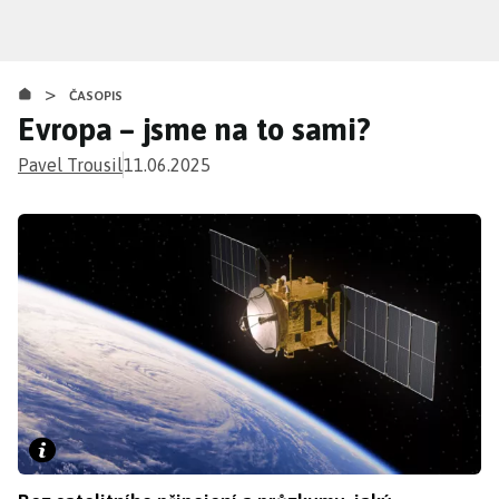
Přejít
k
hlavnímu
>
obsahu
ČASOPIS
Evropa – jsme na to sami?
Pavel Trousil
11.06.2025