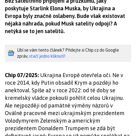
Bez satelitního připojení a průzkumu, jaký
poskytuje Starlink Elona Muska, by Ukrajina a
Evropa byly značně oslabeny. Bude však existovat
nějaká náhrada, pokud Musk satelity odpojí? A
netýká se to jen satelitů.
Líbí se vám tento článek? Přidejte si Chip.cz do Google
zpráv,
stačí jedno kliknutí!
Chip 07/2025:
Ukrajina Evropě otevřela oči. Ne v
roce 2014, kdy Putin obsadil Krym a později ho
anektoval. Spíše až v roce 2022: od té doby se
kremelský vládce pokouší pohltit celou Ukrajinu.
Ale nejpozději od památné výměny názorů v
Oválné pracovně mezi ukrajinským prezidentem
Volodymyrem Zelenským a americkým
prezidentem Donaldem Trumpem se zdá být
definitivně jasné: Evropa se již nemůže spoléhat na