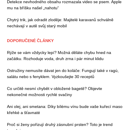
Detekce nevhodného obsahu rozmazala video se psem. Apple
mu na bříšku našel „nahotu“
Chytrý trik, jak odradit zloděje: Majitelé karavanů schválně
nechávají v autě svůj starý mobil
DOPORUČENÉ ČLÁNKY
Rýže se vám vždycky lepí? Možná děláte chybu hned na
začátku. Rozhoduje voda, druh zrna i pár minut klidu
Ostružiny nemusíte dávat jen do koláče: Fungují také v ragú,
salátu nebo s fenyklem. Vyzkoušejte 30 receptů
Co určitě nesmí chybět v obložené bagetě? Objevte
nekonečné možnosti rychlé svačiny
Ani olej, ani smetana: Díky bílému vínu bude vaše kuřecí maso
křehké a šťavnaté
Proč si ženy pořizují druhý zásnubní prsten? Toto je trend