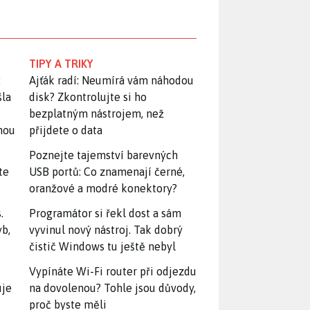
TIPY A TRIKY
:
Ajťák radí: Neumírá vám náhodou
šla
disk? Zkontrolujte si ho
bezplatným nástrojem, než
snou
přijdete o data
Poznejte tajemství barevných
te
USB portů: Co znamenají černé,
oranžové a modré konektory?
.
Programátor si řekl dost a sám
yb,
vyvinul nový nástroj. Tak dobrý
čistič Windows tu ještě nebyl
Vypínáte Wi-Fi router při odjezdu
uje
na dovolenou? Tohle jsou důvody,
proč byste měli