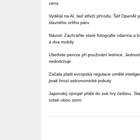
cena
Vydělal na AI, teď střeží přírodu. Šéf OpenAI 
slavného orlího páru
Návod: Zachraňte staré fotografie zdarma a b
a dva mobily
Ušetřete peníze při používání lednice. Jedno
nedodržuje
Začala platit evropská regulace umělé intelig
jinak hrozí astronomické pokuty
Japonský vývojář přidá do své hry češtinu. Stač
vztah obou zemí