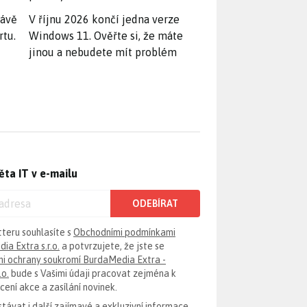
rávě
V říjnu 2026 končí jedna verze
rtu.
Windows 11. Ověřte si, že máte
jinou a nebudete mít problém
ěta IT v e-mailu
ODEBÍRAT
tteru souhlasíte s
Obchodními podmínkami
ia Extra s.r.o.
a potvrzujete, že jste se
i ochrany soukromí BurdaMedia Extra -
.o.
bude s Vašimi údaji pracovat zejména k
ení akce a zasílání novinek.
távat i další zajímavé a exkluzivní informace