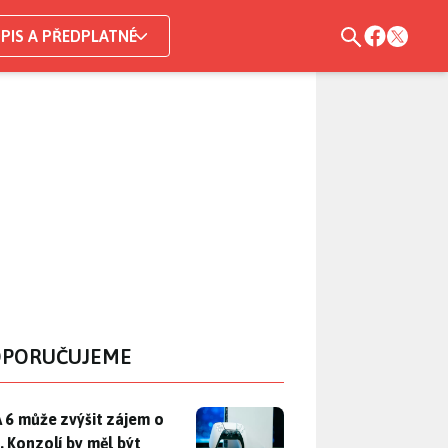
PIS A PŘEDPLATNÉ
PORUČUJEME
 6 může zvýšit zájem o PS5. Konzolí by měl být dostatek, otáz
 6 může zvýšit zájem o
. Konzolí by měl být