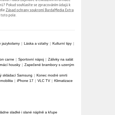
erů? Pokud souhlasíte se zpracováním údajů k
odle
Zásad ochrany soukromí BurdaMedia Extra
 toto pole.
é jazykolamy
|
Láska a vztahy
|
Kulturní tipy
|
con carne
|
Sportovní nápoj
|
Zálivky na salát
mácí housky
|
Zapečené brambory s uzeným
ý skládací Samsung
|
Konec modré smrti
omobilita
|
iPhone 17
|
VLC TV
|
Klimatizace
Zvládne sladké i slané náplně a křupe