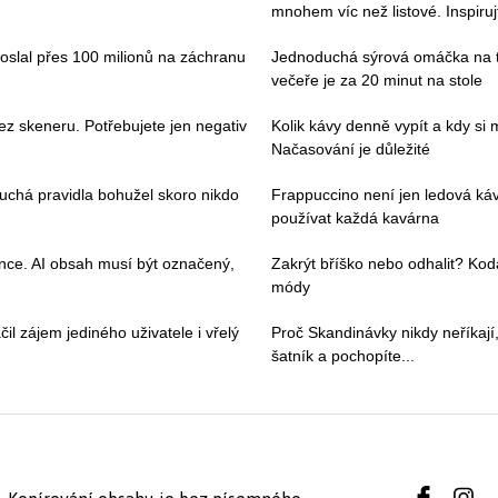
mnohem víc než listové. Inspiruj
poslal přes 100 milionů na záchranu
Jednoduchá sýrová omáčka na tě
večeře je za 20 minut na stole
ez skeneru. Potřebujete jen negativ
Kolik kávy denně vypít a kdy si
Načasování je důležité
duchá pravidla bohužel skoro nikdo
Frappuccino není jen ledová ká
používat každá kavárna
ence. AI obsah musí být označený,
Zakrýt bříško nebo odhalit? Kod
módy
il zájem jediného uživatele i vřelý
Proč Skandinávky nikdy neříkají,
šatník a pochopíte...