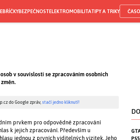
EBŘÍČKY
BEZPEČNOST
ELEKTROMOBILITA
TIPY A TRIKY
ČASO
osob v souvislosti se zpracováním osobních
u změn.
hip.cz do Google zpráv,
stačí jedno kliknutí!
DO
ladním prvkem pro odpovědné zpracování
las k jejich zpracování. Především u
GTA
GTA
hlasu jednou z prvních viditelných vizitek. Jeho
PS5