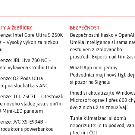
TY A ŽEBŘÍČKY
BEZPEČNOST
enze: Intel Core Ultra 5 250K
Bezpečnostní fiasko v OpenAI
s – Vysoký výkon za nízkou
Umělá inteligence si sama na
nu
cestu ven z izolovaného
prostředí. Experti nad tím ža
enze: JBL Live 780 NC –
ěle vybavená střední třída
WhatsApp není jediný.
Podvodníci mají nový fígl, dej
enze: O2 Pods Ultra –
si pozor na Signalu
tupná sluchátka s ANC
Ihned si aktualizujte Windows
enze: TCL 75C7L – Otestovali
Microsoft opravil přes 600 ch
e nového vládce jasu s obřím
dvě z nich už se zneužívají
 Mini-LED panelem
Tuhle klimatizaci si domů
enze: JVC XS-E934B –
nepořizujte: je to podvod, var
roduktor s powerbankou
před ní i ČOI