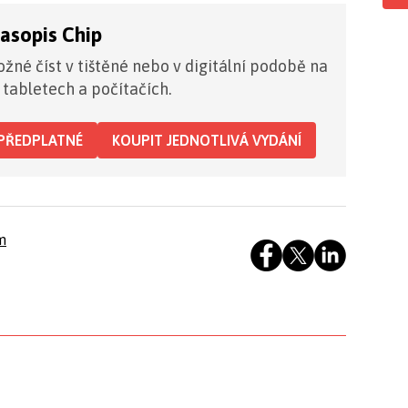
časopis Chip
žné číst v tištěné nebo v digitální podobě na
 tabletech a počítačích.
PŘEDPLATNÉ
KOUPIT JEDNOTLIVÁ VYDÁNÍ
m