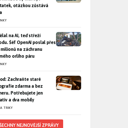
tatek, otázkou zůstává
a
INKY
lal na AI, teď střeží přírodu. Šéf OpenAI poslal přes 100 mili
lal na AI, teď střeží
rodu. Šéf OpenAI poslal přes
 milionů na záchranu
vného orlího páru
INKY
od: Zachraňte staré fotografie zdarma a bez skeneru. Potřebuje
od: Zachraňte staré
ografie zdarma a bez
neru. Potřebujete jen
ativ a dva mobily
 A TRIKY
ŠECHNY NEJNOVĚJŠÍ ZPRÁVY