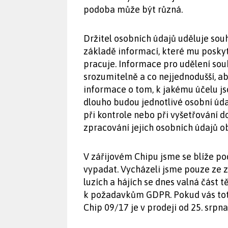
podoba může být různá.
Držitel osobních údajů uděluje sou
základě informací, které mu poskytn
pracuje. Informace pro udělení so
srozumitelně a co nejjednodušší, 
informace o tom, k jakému účelu j
dlouho budou jednotlivé osobní úd
při kontrole nebo při vyšetřování d
zpracování jejich osobních údajů o
V zářijovém Chipu jsme se blíže po
vypadat. Vycházeli jsme pouze ze z
luzích a hájích se dnes valná část 
k požadavkům GDPR. Pokud vás toto 
Chip 09/17 je v prodeji od 25. srpna