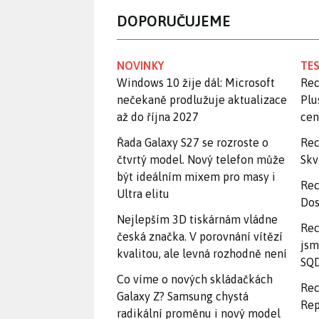
DOPORUČUJEME
NOVINKY
TES
Windows 10 žije dál: Microsoft
Rec
nečekaně prodlužuje aktualizace
Plu
až do října 2027
ce
Řada Galaxy S27 se rozroste o
Rec
čtvrtý model. Nový telefon může
Skv
být ideálním mixem pro masy i
Rec
Ultra elitu
Dos
Nejlepším 3D tiskárnám vládne
Rec
česká značka. V porovnání vítězí
jsm
kvalitou, ale levná rozhodně není
SQD
Co víme o nových skládačkách
Rec
Galaxy Z? Samsung chystá
Rep
radikální proměnu i nový model