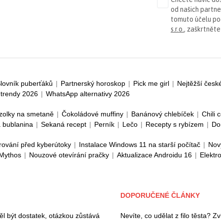
od našich partn
tomuto účelu p
s.r.o.
, zaškrtněte
lovník puberťáků
|
Partnerský horoskop
|
Pick me girl
|
Nejtěžší česk
trendy 2026
|
WhatsApp alternativy 2026
zolky na smetaně
|
Čokoládové muffiny
|
Banánový chlebíček
|
Chili 
 bublanina
|
Sekaná recept
|
Perník
|
Lečo
|
Recepty s rybízem
|
Do
rování před kyberútoky
|
Instalace Windows 11 na starší počítač
|
Nov
 Mythos
|
Nouzové otevírání pračky
|
Aktualizace Androidu 16
|
Elektr
DOPORUČENÉ ČLÁNKY
l být dostatek, otázkou zůstává
Nevíte, co udělat z filo těsta? 