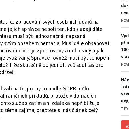
dos
cen
NOV
hlas ke zpracování svých osobních údajů na
e jejich správce neboli ten, kdo s údaji dále
Vydě
Vydě
uhlasu musí být jednoznačná, napsaná
pří
aby svým obsahem nemátla. Musí dále obsahovat
100
sou osobní údaje zpracovány a uchovány a jak
sla
aje využívány. Správce rovněž musí být schopen
oložit, že skutečně od jednotlivců souhlas pro
NOV
bdržel.
Náv
Náv
fot
dívali na to, jak by to podle GDPR mělo
ske
ahraničních příkladů, protože v domácích
neg
těchto služeb zatím ani zdaleka nepřibližuje
TIPY
téma zajímá, přečtěte si náš článek celý.
.
V