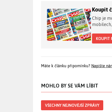
Koupit 
Chip je mo
mobilech,
KOUPIT 
Máte k článku připomínku?
Napište ná
MOHLO BY SE VÁM LÍBIT
VŠECHNY NEJNOVĚJŠÍ ZPRÁVY