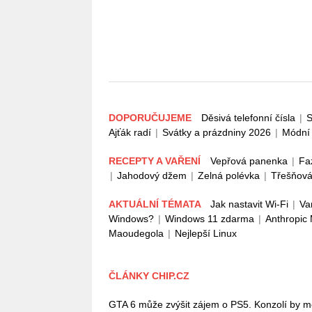
DOPORUČUJEME
Děsivá telefonní čísla
|
S
Ajťák radí
|
Svátky a prázdniny 2026
|
Módní 
RECEPTY A VAŘENÍ
Vepřová panenka
|
Fa
|
Jahodový džem
|
Zelná polévka
|
Třešňová
AKTUÁLNÍ TÉMATA
Jak nastavit Wi-Fi
|
Va
Windows?
|
Windows 11 zdarma
|
Anthropic
Maoudegola
|
Nejlepší Linux
ČLÁNKY CHIP.CZ
GTA 6 může zvýšit zájem o PS5. Konzolí by mě