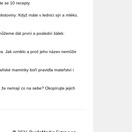
te se 10 recepty
stoviny: Když máte v lednici sýr a mléko,
 můžeme dát první a poslední šálek:
va. Jak vzniklo a proč jeho název nemůže
aňské maminky boří pravidla mateřství i
 že nemají co na sebe? Okopírujte jejich