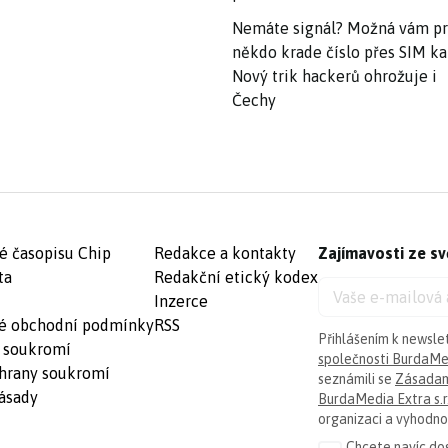
Nemáte signál? Možná vám p
někdo krade číslo přes SIM ka
Nový trik hackerů ohrožuje i
Čechy
é časopisu Chip
Redakce a kontakty
Zajímavosti ze sv
ta
Redakční etický kodex
Inzerce
é obchodní podmínky
RSS
Přihlášením k newsle
 soukromí
společnosti BurdaMed
hrany soukromí
seznámili se
Zásadam
ásady
BurdaMedia Extra s.r
organizaci a vyhodnoc
Chcete navíc dos