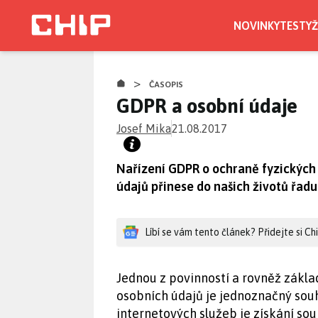
Přejít
k
NOVINKY
TESTY
Ž
hlavnímu
obsahu
>
ČASOPIS
GDPR a osobní údaje
Josef Mika
21.08.2017
Nařízení GDPR o ochraně fyzických 
údajů přinese do našich životů řad
Líbí se vám tento článek? Přidejte si C
Jednou z povinností a rovněž zák
osobních údajů je jednoznačný souh
internetových služeb je získání sou