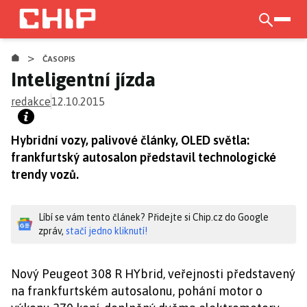
Přejít
k
otevří
hlavnímu
>
obsahu
ČASOPIS
Inteligentní jízda
redakce
12.10.2015
Hybridní vozy, palivové články, OLED světla:
frankfurtský autosalon představil technologické
trendy vozů.
Líbí se vám tento článek? Přidejte si Chip.cz do Google
zpráv,
stačí jedno kliknutí!
Nový Peugeot 308 R HYbrid, veřejnosti představený
na frankfurtském autosalonu, pohání motor o