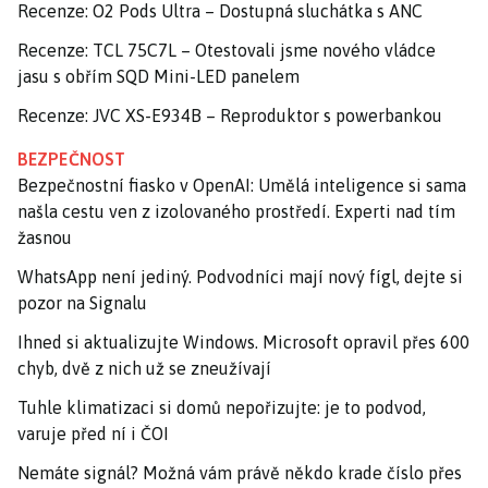
Recenze: O2 Pods Ultra – Dostupná sluchátka s ANC
Recenze: TCL 75C7L – Otestovali jsme nového vládce
jasu s obřím SQD Mini-LED panelem
Recenze: JVC XS-E934B – Reproduktor s powerbankou
BEZPEČNOST
Bezpečnostní fiasko v OpenAI: Umělá inteligence si sama
našla cestu ven z izolovaného prostředí. Experti nad tím
žasnou
WhatsApp není jediný. Podvodníci mají nový fígl, dejte si
pozor na Signalu
Ihned si aktualizujte Windows. Microsoft opravil přes 600
chyb, dvě z nich už se zneužívají
Tuhle klimatizaci si domů nepořizujte: je to podvod,
varuje před ní i ČOI
Nemáte signál? Možná vám právě někdo krade číslo přes