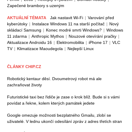
Zapečené brambory s uzeným
AKTUÁLNÍ TÉMATA
Jak nastavit Wi-Fi
|
Varování před
kyberútoky
|
Instalace Windows 11 na starší počítač
|
Nový
skládací Samsung
|
Konec modré smrti Windows?
|
Windows
11 zdarma
|
Anthropic Mythos
|
Nouzové otevírání pračky
|
Aktualizace Androidu 16
|
Elektromobilita
|
iPhone 17
|
VLC
TV
|
Klimatizace Maoudegola
|
Nejlepší Linux
ČLÁNKY CHIP.CZ
Robotický kentaur děsí. Dvoumetrový robot má ale
zachraňovat životy
Futuristické taxi bez řidiče je zase o krok blíž. Bude si s vámi
povídat a řekne, kolem kterých památek jedete
Google omezuje možnosti bezplatného Gmailu, zlobí se
uživatelé. V lednu ukončí odesílání zpráv z adres třetích stran