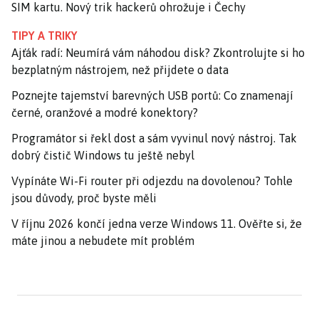
SIM kartu. Nový trik hackerů ohrožuje i Čechy
TIPY A TRIKY
Ajťák radí: Neumírá vám náhodou disk? Zkontrolujte si ho
bezplatným nástrojem, než přijdete o data
Poznejte tajemství barevných USB portů: Co znamenají
černé, oranžové a modré konektory?
Programátor si řekl dost a sám vyvinul nový nástroj. Tak
dobrý čistič Windows tu ještě nebyl
Vypínáte Wi-Fi router při odjezdu na dovolenou? Tohle
jsou důvody, proč byste měli
V říjnu 2026 končí jedna verze Windows 11. Ověřte si, že
máte jinou a nebudete mít problém