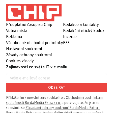
Předplatné časopisu Chip
Redakce a kontakty
Volná místa
Redakční etický kodex
Reklama
Inzerce
Všeobecné obchodní podmínky
RSS
Nastavení soukromí
Zásady ochrany soukromí
Cookies zásady
Zajímavosti ze světa IT v e-mailu
ODEBÍRAT
Přihlášením k newsletteru souhlasíte s
Obchodními podmínkami
společnosti BurdaMedia Extra s.r.o.
a potvrzujete, že jste se
seznámili se
Zásadami ochrany soukromí BurdaMedia Extra -
BurdaMedia Extra s.r.o.
bude s Vašimi údaji pracovat zejména k