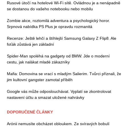
Rusové útočí na hotelové Wi-Fi sítě. Ovládnou je a nenápadně
se dostanou do vašeho notebooku nebo mobilu
Zombie akce, roztomilá adventura a psychologický horor.
Srpnová nabídka PS Plus je opravdu rozmanitá
Recenze: Ještě lehčí a štíhlejší Samsung Galaxy Z Flip8. Ale
foťák zůstává jen základní
Spider-Man spoléhá na gadgety od BMW. Jde o moderní
cestu, jak nalákat mladé zákazníky
Mafia: Domovina se vrací s mladým Salierim. Tvůrci přiznali, že
jim kultovní gangster zamotal příběh
Google vás může odposlouchávat. Vyplatí se zkontrolovat
nastavení účtu a smazat uložené nahrávky
DOPORUČENÉ ČLÁNKY
Arónii nemusíte obcházet obloukem. Ze svíravých bobulí