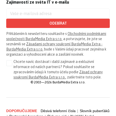
Zajímavosti ze světa IT v e-mailu
ODEBÍRAT
Přihlášením k newsletteru souhlasíte s
Obchodními podmínkami
společnosti BurdaMedia Extra s.r.o.
a potvrzujete, že jste se
seznámili se
Zásadami ochrany soukromí BurdaMedia Extra -
BurdaMedia Extra s.r.o.
bude s Vašimi údaji pracovat zejména k
organizaci a vyhodnocení akce a zasílání novinek.
Chcete navíc dostávat i další zajímavé a exkluzivní
informace od našich partnerů? Pokud souhlasíte se
zpracováním údajů k tomuto účelu podle
Zásad ochrany
soukromí BurdaMedia Extra s.r.o.
, zaškrtněte toto pole.
© 2003—2026 BurdaMedia Extra s.r.o.
DOPORUČUJEME
Děsivá telefonní čísla
|
Slovník puberťáků