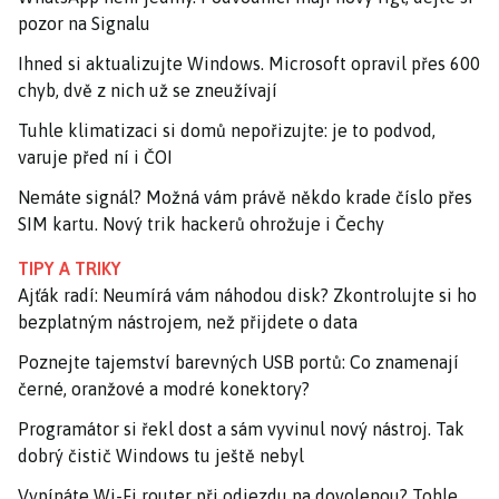
pozor na Signalu
Ihned si aktualizujte Windows. Microsoft opravil přes 600
chyb, dvě z nich už se zneužívají
Tuhle klimatizaci si domů nepořizujte: je to podvod,
varuje před ní i ČOI
Nemáte signál? Možná vám právě někdo krade číslo přes
SIM kartu. Nový trik hackerů ohrožuje i Čechy
TIPY A TRIKY
Ajťák radí: Neumírá vám náhodou disk? Zkontrolujte si ho
bezplatným nástrojem, než přijdete o data
Poznejte tajemství barevných USB portů: Co znamenají
černé, oranžové a modré konektory?
Programátor si řekl dost a sám vyvinul nový nástroj. Tak
dobrý čistič Windows tu ještě nebyl
Vypínáte Wi-Fi router při odjezdu na dovolenou? Tohle