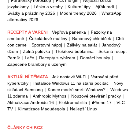
|
Partnerský horoskop
|
Pick me girl
|
Nejtěžší české
jazykolamy
|
Láska a vztahy
|
Kulturní tipy
|
Ajťák radí
|
Svátky a prázdniny 2026
|
Módní trendy 2026
|
WhatsApp
alternativy 2026
RECEPTY A VAŘENÍ
Vepřová panenka
|
Fazolky na
smetaně
|
Čokoládové muffiny
|
Banánový chlebíček
|
Chili
con carne
|
Sportovní nápoj
|
Zálivky na salát
|
Jahodový
džem
|
Zelná polévka
|
Třešňová bublanina
|
Sekaná recept
|
Perník
|
Lečo
|
Recepty s rybízem
|
Domácí housky
|
Zapečené brambory s uzeným
AKTUÁLNÍ TÉMATA
Jak nastavit Wi-Fi
|
Varování před
kyberútoky
|
Instalace Windows 11 na starší počítač
|
Nový
skládací Samsung
|
Konec modré smrti Windows?
|
Windows
11 zdarma
|
Anthropic Mythos
|
Nouzové otevírání pračky
|
Aktualizace Androidu 16
|
Elektromobilita
|
iPhone 17
|
VLC
TV
|
Klimatizace Maoudegola
|
Nejlepší Linux
ČLÁNKY CHIP.CZ