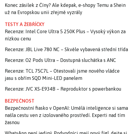
Konec zásilek z Číny? Ale kdepak, e-shopy Temu a Shein
už na Evropskou unii zřejmě vyzrály
TESTY A ŽEBŘÍČKY
Recenze: Intel Core Ultra 5 250K Plus – Vysoký výkon za
nízkou cenu
Recenze: JBL Live 780 NC – Skvěle vybavená střední třída
Recenze: O2 Pods Ultra – Dostupná sluchátka s ANC
Recenze: TCL 75C7L – Otestovali jsme nového vládce
jasu s obřím SQD Mini-LED panelem
Recenze: JVC XS-E934B – Reproduktor s powerbankou
BEZPEČNOST
Bezpečnostní fiasko v OpenAI: Umělá inteligence si sama
našla cestu ven z izolovaného prostředí. Experti nad tím
žasnou
WhatsApp není jediný. Podvodníci mají nový fígl, dejte si