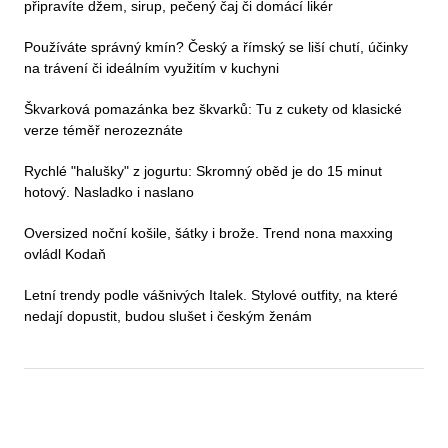
připravíte džem, sirup, pečený čaj či domácí likér
Používáte správný kmín? Český a římský se liší chutí, účinky
na trávení či ideálním využitím v kuchyni
Škvarková pomazánka bez škvarků: Tu z cukety od klasické
verze téměř nerozeznáte
Rychlé "halušky" z jogurtu: Skromný oběd je do 15 minut
hotový. Nasladko i naslano
Oversized noční košile, šátky i brože. Trend nona maxxing
ovládl Kodaň
Letní trendy podle vášnivých Italek. Stylové outfity, na které
nedají dopustit, budou slušet i českým ženám