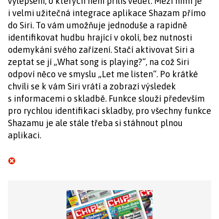
vylepšení, o kterých není příliš vědět. Mezi nimi je
i velmi užitečná integrace aplikace Shazam přímo
do Siri. To vám umožňuje jednoduše a rapidně
identifikovat hudbu hrající v okolí, bez nutnosti
odemykání svého zařízení. Stačí aktivovat Siri a
zeptat se jí „What song is playing?“, na což Siri
odpoví něco ve smyslu „Let me listen“. Po krátké
chvíli se k vám Siri vrátí a zobrazí výsledek
s informacemi o skladbě. Funkce slouží především
pro rychlou identifikaci skladby, pro všechny funkce
Shazamu je ale stále třeba si stáhnout plnou
aplikaci.