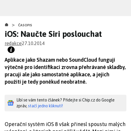
Přejít
k
hlavnímu
>
obsahu
ČASOPIS
iOS: Naučte Siri poslouchat
redakce
27.10.2014
Aplikace jako Shazam nebo SoundCloud fungují
výtečně pro identifikaci zrovna přehrávané skladby,
pracují ale jako samostatné aplikace, a jejich
použití je tedy poněkud neobratné.
Líbí se vám tento článek? Přidejte si Chip.cz do Google
zpráv,
stačí jedno kliknutí!
Operační systém iOS 8 však přinesl spoustu malých