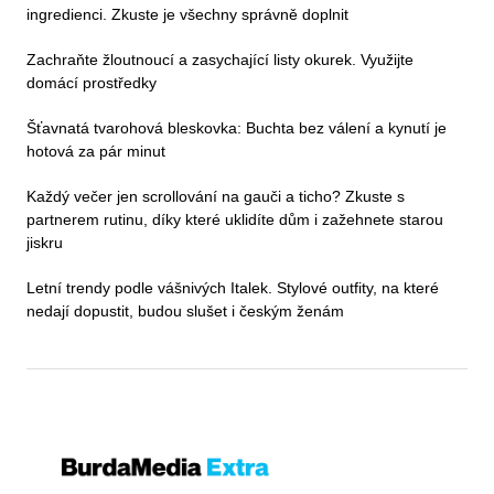
ingredienci. Zkuste je všechny správně doplnit
Zachraňte žloutnoucí a zasychající listy okurek. Využijte
domácí prostředky
Šťavnatá tvarohová bleskovka: Buchta bez válení a kynutí je
hotová za pár minut
Každý večer jen scrollování na gauči a ticho? Zkuste s
partnerem rutinu, díky které uklidíte dům i zažehnete starou
jiskru
Letní trendy podle vášnivých Italek. Stylové outfity, na které
nedají dopustit, budou slušet i českým ženám