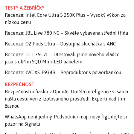
TESTY A ŽEBŘÍČKY
Recenze: Intel Core Ultra 5 250K Plus – Vysoký výkon za
nízkou cenu
Recenze: JBL Live 780 NC – Skvěle vybavená střední třída
Recenze: O2 Pods Ultra – Dostupná sluchátka s ANC
Recenze: TCL 75C7L – Otestovali jsme nového vládce
jasu s obřím SQD Mini-LED panelem
Recenze: JVC XS-E934B – Reproduktor s powerbankou
BEZPEČNOST
Bezpečnostní fiasko v OpenAI: Umělá inteligence si sama
našla cestu ven z izolovaného prostředí. Experti nad tím
žasnou
WhatsApp není jediný. Podvodníci mají nový fígl, dejte si
pozor na Signalu