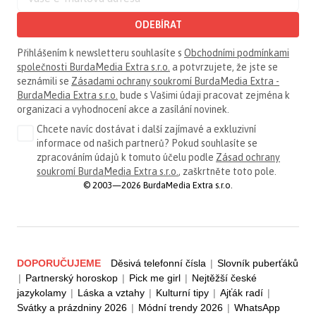
ODEBÍRAT
Přihlášením k newsletteru souhlasíte s
Obchodními podmínkami
společnosti BurdaMedia Extra s.r.o.
a potvrzujete, že jste se
seznámili se
Zásadami ochrany soukromí BurdaMedia Extra -
BurdaMedia Extra s.r.o.
bude s Vašimi údaji pracovat zejména k
organizaci a vyhodnocení akce a zasílání novinek.
Chcete navíc dostávat i další zajímavé a exkluzivní
informace od našich partnerů? Pokud souhlasíte se
zpracováním údajů k tomuto účelu podle
Zásad ochrany
soukromí BurdaMedia Extra s.r.o.
, zaškrtněte toto pole.
© 2003—2026 BurdaMedia Extra s.r.o.
DOPORUČUJEME
Děsivá telefonní čísla
|
Slovník puberťáků
|
Partnerský horoskop
|
Pick me girl
|
Nejtěžší české
jazykolamy
|
Láska a vztahy
|
Kulturní tipy
|
Ajťák radí
|
Svátky a prázdniny 2026
|
Módní trendy 2026
|
WhatsApp