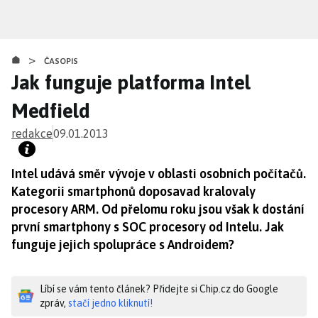
Přejít
k
hlavnímu
>
obsahu
ČASOPIS
Jak funguje platforma Intel
Medfield
redakce
09.01.2013
Intel udává směr vývoje v oblasti osobních počítačů.
Kategorii smartphonů doposavad kralovaly
procesory ARM. Od přelomu roku jsou však k dostání
první smartphony s SOC procesory od Intelu. Jak
funguje jejich spolupráce s Androidem?
Líbí se vám tento článek? Přidejte si Chip.cz do Google
zpráv,
stačí jedno kliknutí!