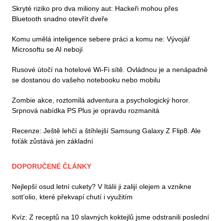
Skryté riziko pro dva miliony aut: Hackeři mohou přes
Bluetooth snadno otevřít dveře
Komu umělá inteligence sebere práci a komu ne: Vývojář
Microsoftu se AI nebojí
Rusové útočí na hotelové Wi-Fi sítě. Ovládnou je a nenápadně
se dostanou do vašeho notebooku nebo mobilu
Zombie akce, roztomilá adventura a psychologický horor.
Srpnová nabídka PS Plus je opravdu rozmanitá
Recenze: Ještě lehčí a štíhlejší Samsung Galaxy Z Flip8. Ale
foťák zůstává jen základní
DOPORUČENÉ ČLÁNKY
Nejlepší osud letní cukety? V Itálii ji zalijí olejem a vznikne
sott’olio, které překvapí chutí i využitím
Kvíz: Z receptů na 10 slavných koktejlů jsme odstranili poslední