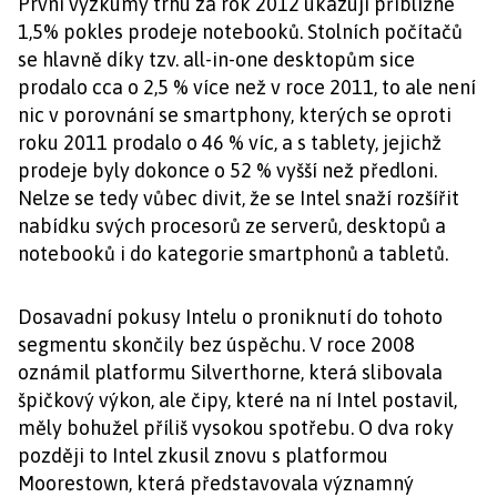
První výzkumy trhu za rok 2012 ukazují přibližně
1,5% pokles prodeje notebooků. Stolních počítačů
se hlavně díky tzv. all-in-one desktopům sice
prodalo cca o 2,5 % více než v roce 2011, to ale není
nic v porovnání se smartphony, kterých se oproti
roku 2011 prodalo o 46 % víc, a s tablety, jejichž
prodeje byly dokonce o 52 % vyšší než předloni.
Nelze se tedy vůbec divit, že se Intel snaží rozšířit
nabídku svých procesorů ze serverů, desktopů a
notebooků i do kategorie smartphonů a tabletů.
Dosavadní pokusy Intelu o proniknutí do tohoto
segmentu skončily bez úspěchu. V roce 2008
oznámil platformu Silverthorne, která slibovala
špičkový výkon, ale čipy, které na ní Intel postavil,
měly bohužel příliš vysokou spotřebu. O dva roky
později to Intel zkusil znovu s platformou
Moorestown, která představovala významný