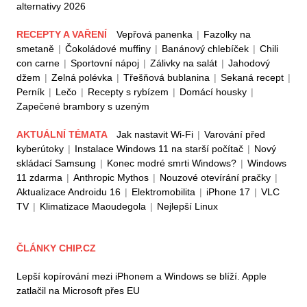
alternativy 2026
RECEPTY A VAŘENÍ
Vepřová panenka
|
Fazolky na
smetaně
|
Čokoládové muffiny
|
Banánový chlebíček
|
Chili
con carne
|
Sportovní nápoj
|
Zálivky na salát
|
Jahodový
džem
|
Zelná polévka
|
Třešňová bublanina
|
Sekaná recept
|
Perník
|
Lečo
|
Recepty s rybízem
|
Domácí housky
|
Zapečené brambory s uzeným
AKTUÁLNÍ TÉMATA
Jak nastavit Wi-Fi
|
Varování před
kyberútoky
|
Instalace Windows 11 na starší počítač
|
Nový
skládací Samsung
|
Konec modré smrti Windows?
|
Windows
11 zdarma
|
Anthropic Mythos
|
Nouzové otevírání pračky
|
Aktualizace Androidu 16
|
Elektromobilita
|
iPhone 17
|
VLC
TV
|
Klimatizace Maoudegola
|
Nejlepší Linux
ČLÁNKY CHIP.CZ
Lepší kopírování mezi iPhonem a Windows se blíží. Apple
zatlačil na Microsoft přes EU