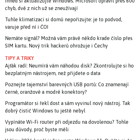
Ihned si aktualizujte Windows. Microsoft opravil přes 600
chyb, dvě z nich už se zneužívají
Tuhle klimatizaci si domů nepořizujte: je to podvod,
varuje před ní i ČOI
Nemáte signál? Možná vám právě někdo krade číslo přes
SIM kartu. Nový trik hackerů ohrožuje i Čechy
TIPY A TRIKY
Ajťák radí: Neumírá vám náhodou disk? Zkontrolujte si ho
bezplatným nástrojem, než přijdete o data
Poznejte tajemství barevných USB portů: Co znamenají
černé, oranžové a modré konektory?
Programátor si řekl dost a sám vyvinul nový nástroj. Tak
dobrý čistič Windows tu ještě nebyl
Vypínáte Wi-Fi router při odjezdu na dovolenou? Tohle
jsou důvody, proč byste měli