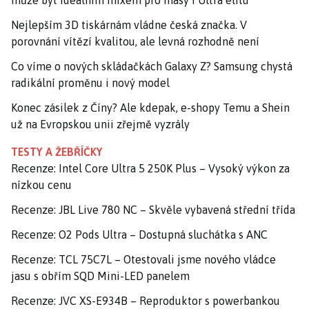
může být ideálním mixem pro masy i Ultra elitu
Nejlepším 3D tiskárnám vládne česká značka. V
porovnání vítězí kvalitou, ale levná rozhodně není
Co víme o nových skládačkách Galaxy Z? Samsung chystá
radikální proměnu i nový model
Konec zásilek z Číny? Ale kdepak, e-shopy Temu a Shein
už na Evropskou unii zřejmě vyzrály
TESTY A ŽEBŘÍČKY
Recenze: Intel Core Ultra 5 250K Plus – Vysoký výkon za
nízkou cenu
Recenze: JBL Live 780 NC – Skvěle vybavená střední třída
Recenze: O2 Pods Ultra – Dostupná sluchátka s ANC
Recenze: TCL 75C7L – Otestovali jsme nového vládce
jasu s obřím SQD Mini-LED panelem
Recenze: JVC XS-E934B – Reproduktor s powerbankou