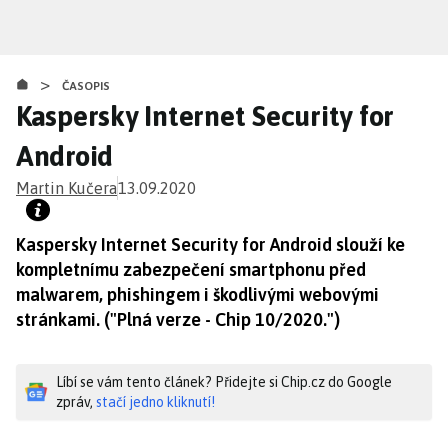
Přejít
k
hlavnímu
>
obsahu
ČASOPIS
Kaspersky Internet Security for
Android
Martin Kučera
13.09.2020
Kaspersky Internet Security for Android slouží ke
kompletnímu zabezpečení smartphonu před
malwarem, phishingem i škodlivými webovými
stránkami. ("Plná verze - Chip 10/2020.")
Líbí se vám tento článek? Přidejte si Chip.cz do Google
zpráv,
stačí jedno kliknutí!