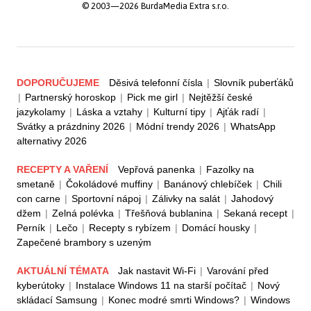
© 2003—2026 BurdaMedia Extra s.r.o.
DOPORUČUJEME
Děsivá telefonní čísla
|
Slovník puberťáků
|
Partnerský horoskop
|
Pick me girl
|
Nejtěžší české
jazykolamy
|
Láska a vztahy
|
Kulturní tipy
|
Ajťák radí
|
Svátky a prázdniny 2026
|
Módní trendy 2026
|
WhatsApp
alternativy 2026
RECEPTY A VAŘENÍ
Vepřová panenka
|
Fazolky na
smetaně
|
Čokoládové muffiny
|
Banánový chlebíček
|
Chili
con carne
|
Sportovní nápoj
|
Zálivky na salát
|
Jahodový
džem
|
Zelná polévka
|
Třešňová bublanina
|
Sekaná recept
|
Perník
|
Lečo
|
Recepty s rybízem
|
Domácí housky
|
Zapečené brambory s uzeným
AKTUÁLNÍ TÉMATA
Jak nastavit Wi-Fi
|
Varování před
kyberútoky
|
Instalace Windows 11 na starší počítač
|
Nový
skládací Samsung
|
Konec modré smrti Windows?
|
Windows