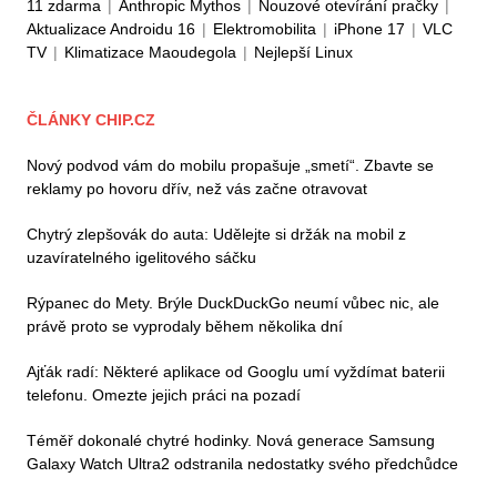
11 zdarma
|
Anthropic Mythos
|
Nouzové otevírání pračky
|
Aktualizace Androidu 16
|
Elektromobilita
|
iPhone 17
|
VLC
TV
|
Klimatizace Maoudegola
|
Nejlepší Linux
ČLÁNKY CHIP.CZ
Nový podvod vám do mobilu propašuje „smetí“. Zbavte se
reklamy po hovoru dřív, než vás začne otravovat
Chytrý zlepšovák do auta: Udělejte si držák na mobil z
uzavíratelného igelitového sáčku
Rýpanec do Mety. Brýle DuckDuckGo neumí vůbec nic, ale
právě proto se vyprodaly během několika dní
Ajťák radí: Některé aplikace od Googlu umí vyždímat baterii
telefonu. Omezte jejich práci na pozadí
Téměř dokonalé chytré hodinky. Nová generace Samsung
Galaxy Watch Ultra2 odstranila nedostatky svého předchůdce