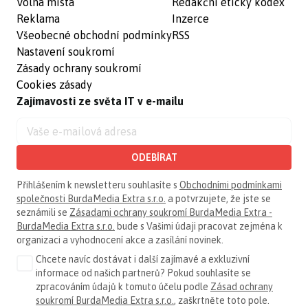
Volná místa
Redakční etický kodex
Reklama
Inzerce
Všeobecné obchodní podmínky
RSS
Nastavení soukromí
Zásady ochrany soukromí
Cookies zásady
Zajímavosti ze světa IT v e-mailu
ODEBÍRAT
Přihlášením k newsletteru souhlasíte s
Obchodními podmínkami
společnosti BurdaMedia Extra s.r.o.
a potvrzujete, že jste se
seznámili se
Zásadami ochrany soukromí BurdaMedia Extra -
BurdaMedia Extra s.r.o.
bude s Vašimi údaji pracovat zejména k
organizaci a vyhodnocení akce a zasílání novinek.
Chcete navíc dostávat i další zajímavé a exkluzivní
informace od našich partnerů? Pokud souhlasíte se
zpracováním údajů k tomuto účelu podle
Zásad ochrany
soukromí BurdaMedia Extra s.r.o.
, zaškrtněte toto pole.