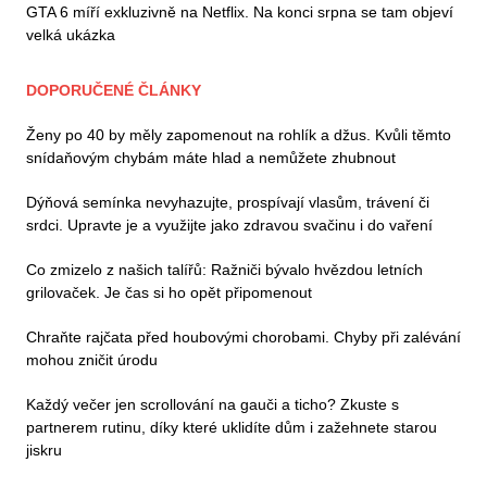
GTA 6 míří exkluzivně na Netflix. Na konci srpna se tam objeví
velká ukázka
DOPORUČENÉ ČLÁNKY
Ženy po 40 by měly zapomenout na rohlík a džus. Kvůli těmto
snídaňovým chybám máte hlad a nemůžete zhubnout
Dýňová semínka nevyhazujte, prospívají vlasům, trávení či
srdci. Upravte je a využijte jako zdravou svačinu i do vaření
Co zmizelo z našich talířů: Ražniči bývalo hvězdou letních
grilovaček. Je čas si ho opět připomenout
Chraňte rajčata před houbovými chorobami. Chyby při zalévání
mohou zničit úrodu
Každý večer jen scrollování na gauči a ticho? Zkuste s
partnerem rutinu, díky které uklidíte dům i zažehnete starou
jiskru