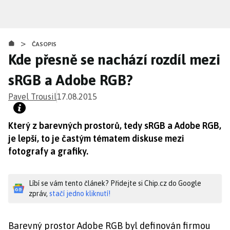
Přejít
k
hlavnímu
>
obsahu
ČASOPIS
Kde přesně se nachází rozdíl mezi
sRGB a Adobe RGB?
Pavel Trousil
17.08.2015
Který z barevných prostorů, tedy sRGB a Adobe RGB,
je lepší, to je častým tématem diskuse mezi
fotografy a grafiky.
Líbí se vám tento článek? Přidejte si Chip.cz do Google
zpráv,
stačí jedno kliknutí!
Barevný prostor Adobe RGB byl definován firmou