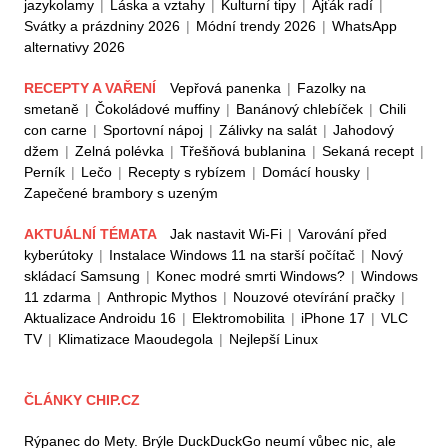
jazykolamy
|
Láska a vztahy
|
Kulturní tipy
|
Ajťák radí
|
Svátky a prázdniny 2026
|
Módní trendy 2026
|
WhatsApp
alternativy 2026
RECEPTY A VAŘENÍ
Vepřová panenka
|
Fazolky na
smetaně
|
Čokoládové muffiny
|
Banánový chlebíček
|
Chili
con carne
|
Sportovní nápoj
|
Zálivky na salát
|
Jahodový
džem
|
Zelná polévka
|
Třešňová bublanina
|
Sekaná recept
|
Perník
|
Lečo
|
Recepty s rybízem
|
Domácí housky
|
Zapečené brambory s uzeným
AKTUÁLNÍ TÉMATA
Jak nastavit Wi-Fi
|
Varování před
kyberútoky
|
Instalace Windows 11 na starší počítač
|
Nový
skládací Samsung
|
Konec modré smrti Windows?
|
Windows
11 zdarma
|
Anthropic Mythos
|
Nouzové otevírání pračky
|
Aktualizace Androidu 16
|
Elektromobilita
|
iPhone 17
|
VLC
TV
|
Klimatizace Maoudegola
|
Nejlepší Linux
ČLÁNKY CHIP.CZ
Rýpanec do Mety. Brýle DuckDuckGo neumí vůbec nic, ale