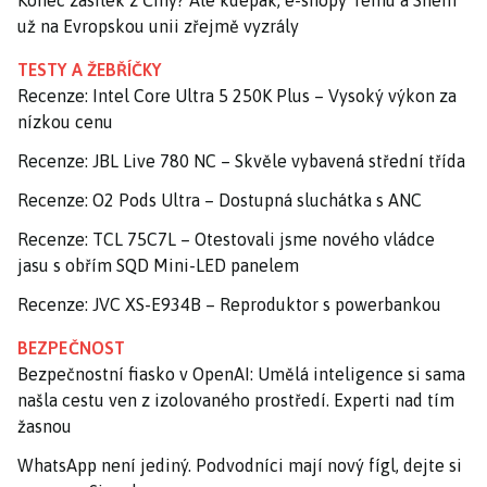
Konec zásilek z Číny? Ale kdepak, e-shopy Temu a Shein
už na Evropskou unii zřejmě vyzrály
TESTY A ŽEBŘÍČKY
Recenze: Intel Core Ultra 5 250K Plus – Vysoký výkon za
nízkou cenu
Recenze: JBL Live 780 NC – Skvěle vybavená střední třída
Recenze: O2 Pods Ultra – Dostupná sluchátka s ANC
Recenze: TCL 75C7L – Otestovali jsme nového vládce
jasu s obřím SQD Mini-LED panelem
Recenze: JVC XS-E934B – Reproduktor s powerbankou
BEZPEČNOST
Bezpečnostní fiasko v OpenAI: Umělá inteligence si sama
našla cestu ven z izolovaného prostředí. Experti nad tím
žasnou
WhatsApp není jediný. Podvodníci mají nový fígl, dejte si