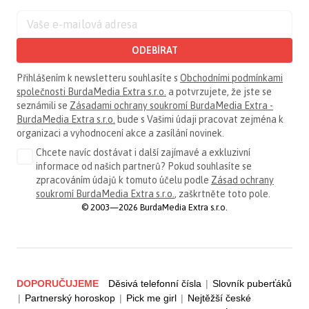
ODEBÍRAT
Přihlášením k newsletteru souhlasíte s
Obchodními podmínkami
společnosti BurdaMedia Extra s.r.o.
a potvrzujete, že jste se
seznámili se
Zásadami ochrany soukromí BurdaMedia Extra -
BurdaMedia Extra s.r.o.
bude s Vašimi údaji pracovat zejména k
organizaci a vyhodnocení akce a zasílání novinek.
Chcete navíc dostávat i další zajímavé a exkluzivní
informace od našich partnerů? Pokud souhlasíte se
zpracováním údajů k tomuto účelu podle
Zásad ochrany
soukromí BurdaMedia Extra s.r.o.
, zaškrtněte toto pole.
© 2003—2026 BurdaMedia Extra s.r.o.
DOPORUČUJEME
Děsivá telefonní čísla
|
Slovník puberťáků
|
Partnerský horoskop
|
Pick me girl
|
Nejtěžší české