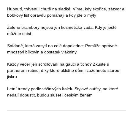
Hubnutí, trávení i chutě na sladké. Víme, kdy skořice, zázvor a
bobkový list opravdu pomáhají a kdy jde o mýty
Zelené brambory nejsou jen kosmetická vada. Kdy je ještě
můžete sníst
Snídaně, která zasytí na celé dopoledne: Pomůže správné
množství bílkovin a dostatek vlákniny
Každý večer jen scrollování na gauči a ticho? Zkuste s
partnerem rutinu, díky které uklidíte dům i zažehnete starou
jiskru
Letní trendy podle vášnivých Italek. Stylové outfity, na které
nedají dopustit, budou slušet i českým ženám