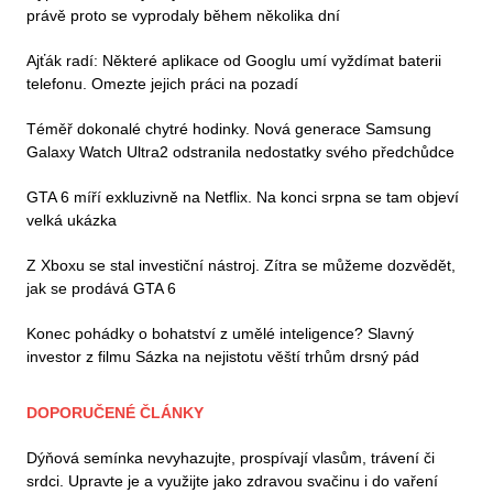
právě proto se vyprodaly během několika dní
Ajťák radí: Některé aplikace od Googlu umí vyždímat baterii
telefonu. Omezte jejich práci na pozadí
Téměř dokonalé chytré hodinky. Nová generace Samsung
Galaxy Watch Ultra2 odstranila nedostatky svého předchůdce
GTA 6 míří exkluzivně na Netflix. Na konci srpna se tam objeví
velká ukázka
Z Xboxu se stal investiční nástroj. Zítra se můžeme dozvědět,
jak se prodává GTA 6
Konec pohádky o bohatství z umělé inteligence? Slavný
investor z filmu Sázka na nejistotu věští trhům drsný pád
DOPORUČENÉ ČLÁNKY
Dýňová semínka nevyhazujte, prospívají vlasům, trávení či
srdci. Upravte je a využijte jako zdravou svačinu i do vaření