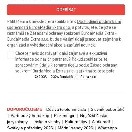
ODEBÍRAT
Přihlášením k newsletteru souhlasíte s
Obchodními podmínkami
společnosti BurdaMedia Extra s.r.o.
a potvrzujete, že jste se
seznámili se
Zásadami ochrany soukromí BurdaMedia Extra -
BurdaMedia Extra s.r.o.
bude s Vašimi údaji pracovat zejména k
organizaci a vyhodnocení akce a zasílání novinek.
Chcete navíc dostávat i další zajímavé a exkluzivní
informace od našich partnerů? Pokud souhlasíte se
zpracováním údajů k tomuto účelu podle
Zásad ochrany
soukromí BurdaMedia Extra s.r.o.
, zaškrtněte toto pole.
© 2003—2026 BurdaMedia Extra s.r.o.
DOPORUČUJEME
Děsivá telefonní čísla
|
Slovník puberťáků
|
Partnerský horoskop
|
Pick me girl
|
Nejtěžší české
jazykolamy
|
Láska a vztahy
|
Kulturní tipy
|
Ajťák radí
|
Svátky a prázdniny 2026
|
Módní trendy 2026
|
WhatsApp