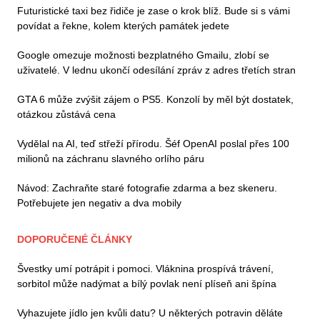
Futuristické taxi bez řidiče je zase o krok blíž. Bude si s vámi
povídat a řekne, kolem kterých památek jedete
Google omezuje možnosti bezplatného Gmailu, zlobí se
uživatelé. V lednu ukončí odesílání zpráv z adres třetích stran
GTA 6 může zvýšit zájem o PS5. Konzolí by měl být dostatek,
otázkou zůstává cena
Vydělal na AI, teď střeží přírodu. Šéf OpenAI poslal přes 100
milionů na záchranu slavného orlího páru
Návod: Zachraňte staré fotografie zdarma a bez skeneru.
Potřebujete jen negativ a dva mobily
DOPORUČENÉ ČLÁNKY
Švestky umí potrápit i pomoci. Vláknina prospívá trávení,
sorbitol může nadýmat a bílý povlak není plíseň ani špína
Vyhazujete jídlo jen kvůli datu? U některých potravin děláte