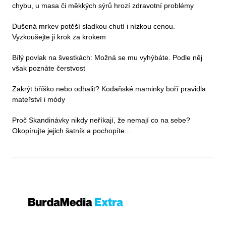
chybu, u masa či měkkých sýrů hrozí zdravotní problémy
Dušená mrkev potěší sladkou chutí i nízkou cenou.
Vyzkoušejte ji krok za krokem
Bílý povlak na švestkách: Možná se mu vyhýbáte. Podle něj
však poznáte čerstvost
Zakrýt bříško nebo odhalit? Kodaňské maminky boří pravidla
mateřství i módy
Proč Skandinávky nikdy neříkají, že nemají co na sebe?
Okopírujte jejich šatník a pochopíte...