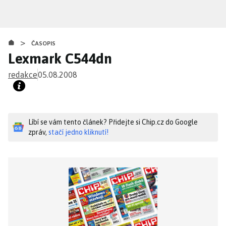
Přejít
k
hlavnímu
>
obsahu
ČASOPIS
Lexmark C544dn
redakce
05.08.2008
Líbí se vám tento článek? Přidejte si Chip.cz do Google
zpráv,
stačí jedno kliknutí!