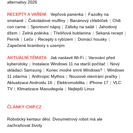
alternativy 2026
RECEPTY A VAŘENÍ
Vepřová panenka
|
Fazolky na
smetaně
|
Čokoládové muffiny
|
Banánový chlebíček
|
Chili
con carne
|
Sportovní nápoj
|
Zálivky na salát
|
Jahodový
džem
|
Zelná polévka
|
Třešňová bublanina
|
Sekaná recept
|
Perník
|
Lečo
|
Recepty s rybízem
|
Domácí housky
|
Zapečené brambory s uzeným
AKTUÁLNÍ TÉMATA
Jak nastavit Wi-Fi
|
Varování před
kyberútoky
|
Instalace Windows 11 na starší počítač
|
Nový
skládací Samsung
|
Konec modré smrti Windows?
|
Windows
11 zdarma
|
Anthropic Mythos
|
Nouzové otevírání pračky
|
Aktualizace Androidu 16
|
Elektromobilita
|
iPhone 17
|
VLC
TV
|
Klimatizace Maoudegola
|
Nejlepší Linux
ČLÁNKY CHIP.CZ
Robotický kentaur děsí. Dvoumetrový robot má ale
zachraňovat životy