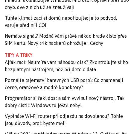
Ihned si aktualizujte Windows. Microsoft opravil přes 600
chyb, dvě z nich už se zneužívají
Tuhle klimatizaci si domů nepořizujte: je to podvod,
varuje před ní i ČOI
Nemáte signál? Možná vám právě někdo krade číslo přes
SIM kartu. Nový trik hackerů ohrožuje i Čechy
TIPY A TRIKY
Ajťák radí: Neumírá vám náhodou disk? Zkontrolujte si ho
bezplatným nástrojem, než přijdete o data
Poznejte tajemství barevných USB portů: Co znamenají
černé, oranžové a modré konektory?
Programátor si řekl dost a sám vyvinul nový nástroj. Tak
dobrý čistič Windows tu ještě nebyl
Vypínáte Wi-Fi router při odjezdu na dovolenou? Tohle
jsou důvody, proč byste měli