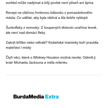
sorbitol může nadýmat a bílý povlak není plíseň ani špína
Recept na vláčnou hrnkovou bábovku z pomazánkového
másla: Co udělat, aby byla vláčná a šla dobře vyklopit
Šunkofleky z remosky: Z koupených těstovin uvaříme levně,
ale není nad domácí fleky
Zakrýt bříško nebo odhalit? Kodaňské maminky boří pravidla
mateřství i módy
Čtyři věci, které o Whitney Houston možná nevíte: Odmítl ji
bratr Michaela Jacksona a měla milenku