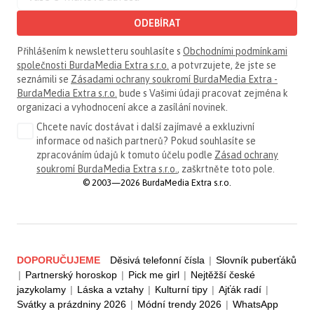
ODEBÍRAT
Přihlášením k newsletteru souhlasíte s
Obchodními podmínkami
společnosti BurdaMedia Extra s.r.o.
a potvrzujete, že jste se
seznámili se
Zásadami ochrany soukromí BurdaMedia Extra -
BurdaMedia Extra s.r.o.
bude s Vašimi údaji pracovat zejména k
organizaci a vyhodnocení akce a zasílání novinek.
Chcete navíc dostávat i další zajímavé a exkluzivní
informace od našich partnerů? Pokud souhlasíte se
zpracováním údajů k tomuto účelu podle
Zásad ochrany
soukromí BurdaMedia Extra s.r.o.
, zaškrtněte toto pole.
© 2003—2026 BurdaMedia Extra s.r.o.
DOPORUČUJEME
Děsivá telefonní čísla
|
Slovník puberťáků
|
Partnerský horoskop
|
Pick me girl
|
Nejtěžší české
jazykolamy
|
Láska a vztahy
|
Kulturní tipy
|
Ajťák radí
|
Svátky a prázdniny 2026
|
Módní trendy 2026
|
WhatsApp