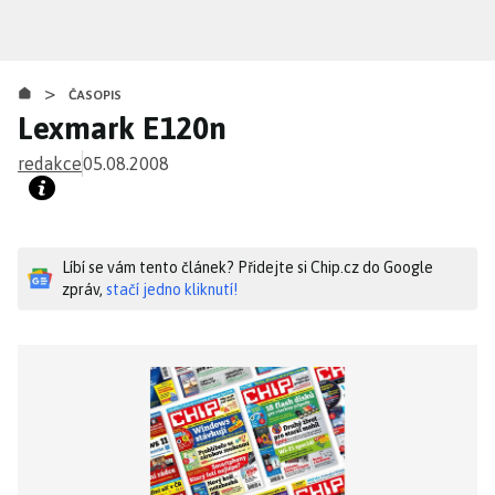
Přejít
k
hlavnímu
>
obsahu
ČASOPIS
Lexmark E120n
redakce
05.08.2008
Líbí se vám tento článek? Přidejte si Chip.cz do Google
zpráv,
stačí jedno kliknutí!