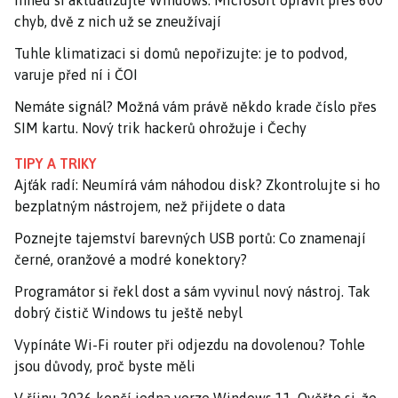
Ihned si aktualizujte Windows. Microsoft opravil přes 600
chyb, dvě z nich už se zneužívají
Tuhle klimatizaci si domů nepořizujte: je to podvod,
varuje před ní i ČOI
Nemáte signál? Možná vám právě někdo krade číslo přes
SIM kartu. Nový trik hackerů ohrožuje i Čechy
TIPY A TRIKY
Ajťák radí: Neumírá vám náhodou disk? Zkontrolujte si ho
bezplatným nástrojem, než přijdete o data
Poznejte tajemství barevných USB portů: Co znamenají
černé, oranžové a modré konektory?
Programátor si řekl dost a sám vyvinul nový nástroj. Tak
dobrý čistič Windows tu ještě nebyl
Vypínáte Wi-Fi router při odjezdu na dovolenou? Tohle
jsou důvody, proč byste měli