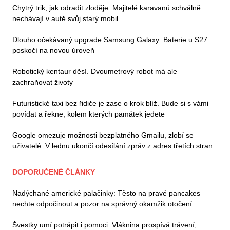
Chytrý trik, jak odradit zloděje: Majitelé karavanů schválně
nechávají v autě svůj starý mobil
Dlouho očekávaný upgrade Samsung Galaxy: Baterie u S27
poskočí na novou úroveň
Robotický kentaur děsí. Dvoumetrový robot má ale
zachraňovat životy
Futuristické taxi bez řidiče je zase o krok blíž. Bude si s vámi
povídat a řekne, kolem kterých památek jedete
Google omezuje možnosti bezplatného Gmailu, zlobí se
uživatelé. V lednu ukončí odesílání zpráv z adres třetích stran
DOPORUČENÉ ČLÁNKY
Nadýchané americké palačinky: Těsto na pravé pancakes
nechte odpočinout a pozor na správný okamžik otočení
Švestky umí potrápit i pomoci. Vláknina prospívá trávení,