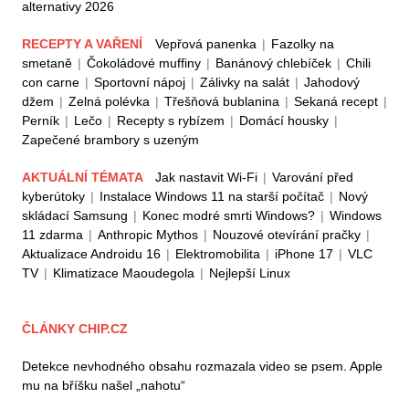
alternativy 2026
RECEPTY A VAŘENÍ
Vepřová panenka
|
Fazolky na
smetaně
|
Čokoládové muffiny
|
Banánový chlebíček
|
Chili
con carne
|
Sportovní nápoj
|
Zálivky na salát
|
Jahodový
džem
|
Zelná polévka
|
Třešňová bublanina
|
Sekaná recept
|
Perník
|
Lečo
|
Recepty s rybízem
|
Domácí housky
|
Zapečené brambory s uzeným
AKTUÁLNÍ TÉMATA
Jak nastavit Wi-Fi
|
Varování před
kyberútoky
|
Instalace Windows 11 na starší počítač
|
Nový
skládací Samsung
|
Konec modré smrti Windows?
|
Windows
11 zdarma
|
Anthropic Mythos
|
Nouzové otevírání pračky
|
Aktualizace Androidu 16
|
Elektromobilita
|
iPhone 17
|
VLC
TV
|
Klimatizace Maoudegola
|
Nejlepší Linux
ČLÁNKY CHIP.CZ
Detekce nevhodného obsahu rozmazala video se psem. Apple
mu na bříšku našel „nahotu“