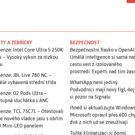
TY A ŽEBŘÍČKY
BEZPEČNOST
enze: Intel Core Ultra 5 250K
Bezpečnostní fiasko v OpenAI
s – Vysoký výkon za nízkou
Umělá inteligence si sama na
nu
cestu ven z izolovaného
prostředí. Experti nad tím ža
enze: JBL Live 780 NC –
ěle vybavená střední třída
WhatsApp není jediný.
Podvodníci mají nový fígl, dej
enze: O2 Pods Ultra –
si pozor na Signalu
tupná sluchátka s ANC
Ihned si aktualizujte Windows
enze: TCL 75C7L – Otestovali
Microsoft opravil přes 600 ch
e nového vládce jasu s obřím
dvě z nich už se zneužívají
 Mini-LED panelem
Tuhle klimatizaci si domů