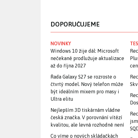
DOPORUČUJEME
NOVINKY
TES
Windows 10 žije dál: Microsoft
Rec
nečekaně prodlužuje aktualizace
Plu
až do října 2027
ce
Řada Galaxy S27 se rozroste o
Rec
čtvrtý model. Nový telefon může
Skv
být ideálním mixem pro masy i
Rec
Ultra elitu
Dos
Nejlepším 3D tiskárnám vládne
Rec
česká značka. V porovnání vítězí
jsm
kvalitou, ale levná rozhodně není
SQD
Co víme o nových skládačkách