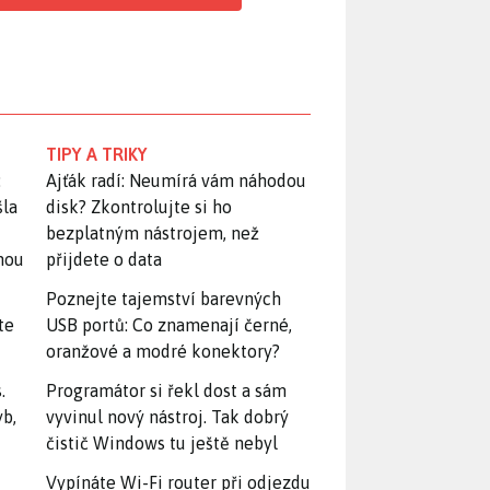
TIPY A TRIKY
:
Ajťák radí: Neumírá vám náhodou
šla
disk? Zkontrolujte si ho
bezplatným nástrojem, než
snou
přijdete o data
Poznejte tajemství barevných
te
USB portů: Co znamenají černé,
oranžové a modré konektory?
.
Programátor si řekl dost a sám
yb,
vyvinul nový nástroj. Tak dobrý
čistič Windows tu ještě nebyl
Vypínáte Wi-Fi router při odjezdu