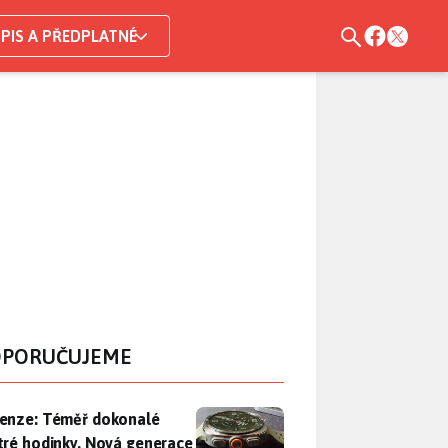
PIS A PŘEDPLATNÉ
PORUČUJEME
enze: Téměř dokonalé chytré hodinky. Nová generace Samsung
enze: Téměř dokonalé
tré hodinky. Nová generace