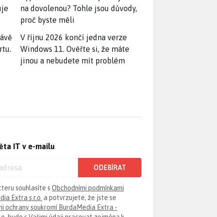
uje
na dovolenou? Tohle jsou důvody,
proč byste měli
rávě
V říjnu 2026 končí jedna verze
rtu.
Windows 11. Ověřte si, že máte
jinou a nebudete mít problém
ěta IT v e-mailu
ODEBÍRAT
tteru souhlasíte s
Obchodními podmínkami
ia Extra s.r.o.
a potvrzujete, že jste se
i ochrany soukromí BurdaMedia Extra -
.o.
bude s Vašimi údaji pracovat zejména k