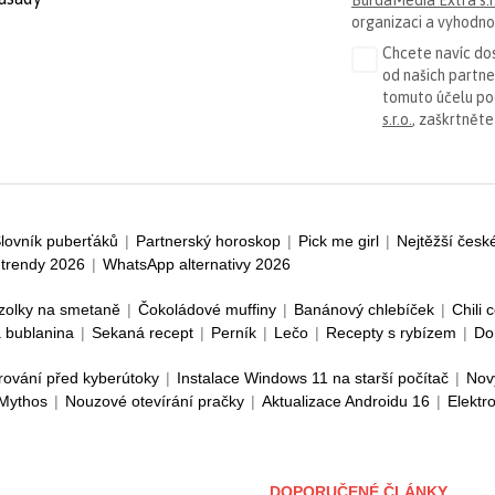
organizaci a vyhodnoc
Chcete navíc dos
od našich partn
tomuto účelu p
s.r.o.
, zaškrtněte
lovník puberťáků
|
Partnerský horoskop
|
Pick me girl
|
Nejtěžší česk
trendy 2026
|
WhatsApp alternativy 2026
zolky na smetaně
|
Čokoládové muffiny
|
Banánový chlebíček
|
Chili 
 bublanina
|
Sekaná recept
|
Perník
|
Lečo
|
Recepty s rybízem
|
Do
rování před kyberútoky
|
Instalace Windows 11 na starší počítač
|
Nov
 Mythos
|
Nouzové otevírání pračky
|
Aktualizace Androidu 16
|
Elektr
DOPORUČENÉ ČLÁNKY