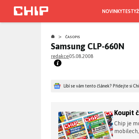
Přejít
k
NOVINKY
TESTY
Ž
hlavnímu
obsahu
>
ČASOPIS
Samsung CLP-660N
redakce
05.08.2008
Líbí se vám tento článek? Přidejte si C
Koupit 
Chip je mo
mobilech,