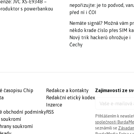
enze: JVC XS-E934B –
nepořizujte: je to podvod, var
roduktor s powerbankou
před ní i ČOI
Nemáte signál? Možná vám p
někdo krade číslo přes SIM ka
Nový trik hackerů ohrožuje i
Čechy
é časopisu Chip
Redakce a kontakty
Zajímavosti ze sv
ta
Redakční etický kodex
Inzerce
é obchodní podmínky
RSS
Přihlášením k newsle
 soukromí
společnosti BurdaMed
hrany soukromí
seznámili se
Zásadam
ásady
BurdaMedia Extra s.r