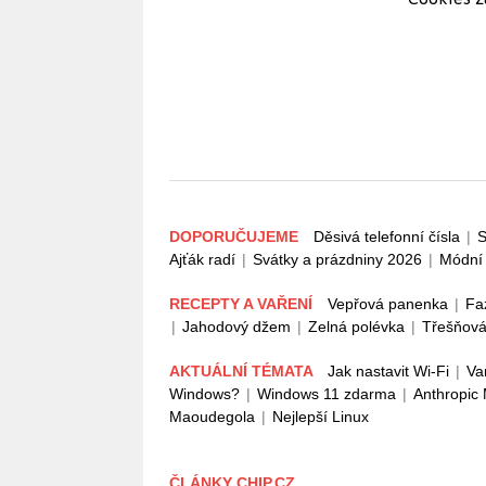
DOPORUČUJEME
Děsivá telefonní čísla
|
S
Ajťák radí
|
Svátky a prázdniny 2026
|
Módní 
RECEPTY A VAŘENÍ
Vepřová panenka
|
Fa
|
Jahodový džem
|
Zelná polévka
|
Třešňová
AKTUÁLNÍ TÉMATA
Jak nastavit Wi-Fi
|
Va
Windows?
|
Windows 11 zdarma
|
Anthropic
Maoudegola
|
Nejlepší Linux
ČLÁNKY CHIP.CZ