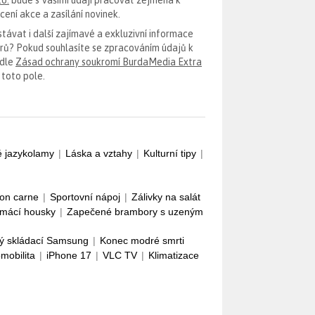
ení akce a zasílání novinek.
távat i další zajímavé a exkluzivní informace
erů? Pokud souhlasíte se zpracováním údajů k
odle
Zásad ochrany soukromí BurdaMedia Extra
 toto pole.
é jazykolamy
|
Láska a vztahy
|
Kulturní tipy
|
con carne
|
Sportovní nápoj
|
Zálivky na salát
mácí housky
|
Zapečené brambory s uzeným
ý skládací Samsung
|
Konec modré smrti
omobilita
|
iPhone 17
|
VLC TV
|
Klimatizace