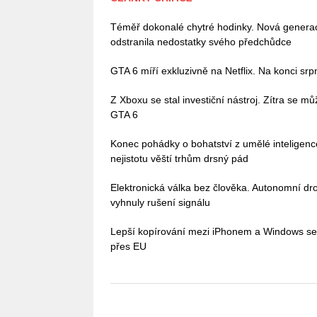
Téměř dokonalé chytré hodinky. Nová gener
odstranila nedostatky svého předchůdce
GTA 6 míří exkluzivně na Netflix. Na konci sr
Z Xboxu se stal investiční nástroj. Zítra se 
GTA 6
Konec pohádky o bohatství z umělé inteligenc
nejistotu věští trhům drsný pád
Elektronická válka bez člověka. Autonomní dro
vyhnuly rušení signálu
Lepší kopírování mezi iPhonem a Windows se bl
přes EU