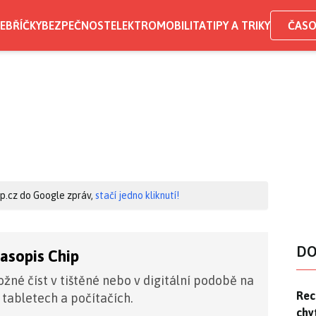
EBŘÍČKY
BEZPEČNOST
ELEKTROMOBILITA
TIPY A TRIKY
ČASO
hip.cz do Google zpráv,
stačí jedno kliknutí!
DO
časopis Chip
žné číst v tištěné nebo v digitální podobě na
Rec
Rec
 tabletech a počítačích.
chy