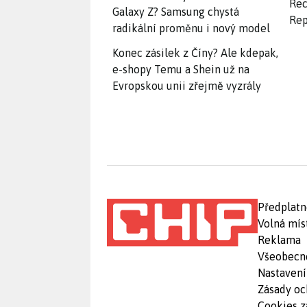
Rec
Galaxy Z? Samsung chystá
Rep
radikální proměnu i nový model
Konec zásilek z Číny? Ale kdepak,
e-shopy Temu a Shein už na
Evropskou unii zřejmě vyzrály
Předplatn
Volná mís
Reklama
Všeobecn
Nastavení
Zásady oc
Cookies z