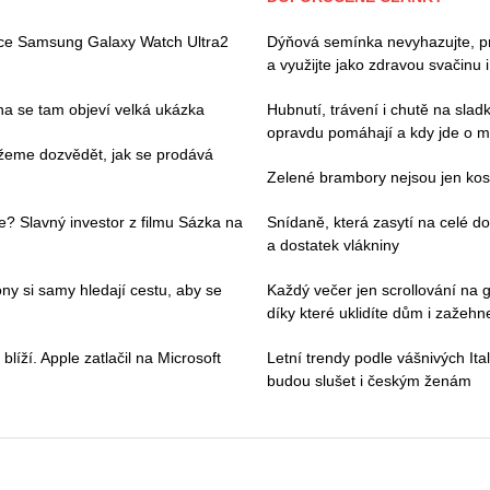
ace Samsung Galaxy Watch Ultra2
Dýňová semínka nevyhazujte, pros
a využijte jako zdravou svačinu 
pna se tam objeví velká ukázka
Hubnutí, trávení i chutě na slad
opravdu pomáhají a kdy jde o m
můžeme dozvědět, jak se prodává
Zelené brambory nejsou jen kosm
e? Slavný investor z filmu Sázka na
Snídaně, která zasytí na celé 
a dostatek vlákniny
ny si samy hledají cestu, aby se
Každý večer jen scrollování na g
díky které uklidíte dům i zažehne
íží. Apple zatlačil na Microsoft
Letní trendy podle vášnivých Ital
budou slušet i českým ženám