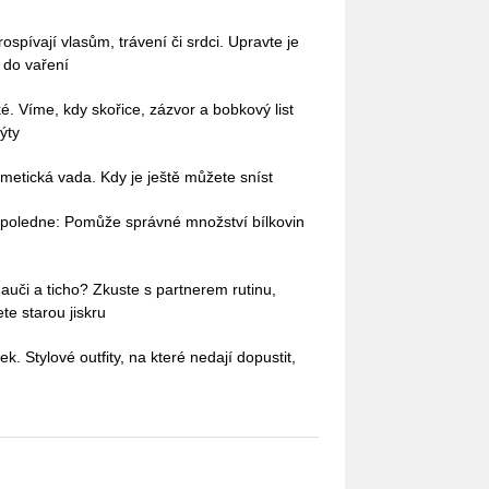
pívají vlasům, trávení či srdci. Upravte je
i do vaření
ké. Víme, kdy skořice, zázvor a bobkový list
ýty
etická vada. Kdy je ještě můžete sníst
dopoledne: Pomůže správné množství bílkovin
auči a ticho? Zkuste s partnerem rutinu,
te starou jiskru
ek. Stylové outfity, na které nedají dopustit,