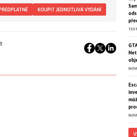
Sam
PŘEDPLATNÉ
KOUPIT JEDNOTLIVÁ VYDÁNÍ
ods
pře
TES
m
GTA
GTA
Net
obj
NOV
Esca
Esc
inve
můž
pro
NOV
V