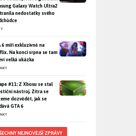
sung Galaxy Watch Ultra2
tranila nedostatky svého
dchůdce
TY
 6 míří exkluzivně na Netflix. Na konci srpna se tam objeví ve
 6 míří exkluzivně na
flix. Na konci srpna se tam
eví velká ukázka
INKY
pe #11: Z Xboxu se stal investiční nástroj. Zítra se můžeme d
ape #11: Z Xboxu se stal
stiční nástroj. Zítra se
eme dozvědět, jak se
dává GTA 6
INKY
ŠECHNY NEJNOVĚJŠÍ ZPRÁVY