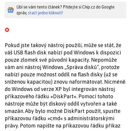
Líbí se vám tento článek? Přidejte si Chip.cz do Google
zpráv,
stačí jedno kliknutí!
Pokud jste takový nástroj použili, může se stát, že
váš USB flash disk nabízí pod Windows k dispozici
pouze zlomek své původní kapacity. Nepomůže
vám ani nástroj Windows „Správa disků“, protože
nabízí pouze možnost oddíl na flash disky (už se
sníženou kapacitou) znovu naformátovat. Nicméně
do Windows od verze XP byl integrován nástroj
příkazového řádku »DiskPart«. Pomocí tohoto
nástroje může být diskový oddíl vytvořen a také
smazán. Aby bylo možné DiskPart použít, spusťte
příkazovou řádku »cmd« s administrátorskými
právy. Potom napište na příkazovou řádku příkaz