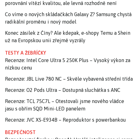
porovnání vítězí kvalitou, ale levná rozhodně není
Co víme o nových skládačkách Galaxy Z? Samsung chystá
radikální proměnu i nový model
Konec zásilek z Číny? Ale kdepak, e-shopy Temu a Shein
už na Evropskou unii zřejmě vyzrály
TESTY A ŽEBŘÍČKY
Recenze: Intel Core Ultra 5 250K Plus – Vysoký výkon za
nízkou cenu
Recenze: JBL Live 780 NC – Skvěle vybavená střední třída
Recenze: O2 Pods Ultra – Dostupná sluchátka s ANC
Recenze: TCL 75C7L – Otestovali jsme nového vládce
jasu s obřím SQD Mini-LED panelem
Recenze: JVC XS-E934B – Reproduktor s powerbankou
BEZPEČNOST