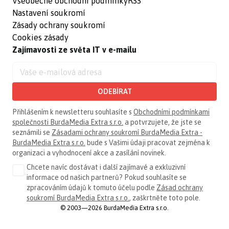
Všeobecné obchodní podmínky
RSS
Nastavení soukromí
Zásady ochrany soukromí
Cookies zásady
Zajímavosti ze světa IT v e-mailu
ODEBÍRAT
Přihlášením k newsletteru souhlasíte s
Obchodními podmínkami
společnosti BurdaMedia Extra s.r.o.
a potvrzujete, že jste se
seznámili se
Zásadami ochrany soukromí BurdaMedia Extra -
BurdaMedia Extra s.r.o.
bude s Vašimi údaji pracovat zejména k
organizaci a vyhodnocení akce a zasílání novinek.
Chcete navíc dostávat i další zajímavé a exkluzivní
informace od našich partnerů? Pokud souhlasíte se
zpracováním údajů k tomuto účelu podle
Zásad ochrany
soukromí BurdaMedia Extra s.r.o.
, zaškrtněte toto pole.
© 2003—2026 BurdaMedia Extra s.r.o.