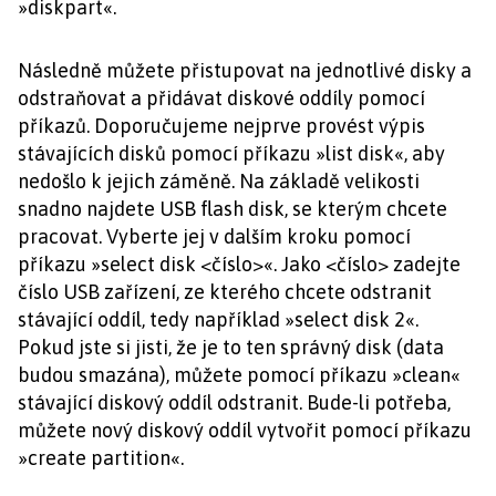
»diskpart«.
Následně můžete přistupovat na jednotlivé disky a
odstraňovat a přidávat diskové oddíly pomocí
příkazů. Doporučujeme nejprve provést výpis
stávajících disků pomocí příkazu »list disk«, aby
nedošlo k jejich záměně. Na základě velikosti
snadno najdete USB flash disk, se kterým chcete
pracovat. Vyberte jej v dalším kroku pomocí
příkazu »select disk <číslo>«. Jako <číslo> zadejte
číslo USB zařízení, ze kterého chcete odstranit
stávající oddíl, tedy například »select disk 2«.
Pokud jste si jisti, že je to ten správný disk (data
budou smazána), můžete pomocí příkazu »clean«
stávající diskový oddíl odstranit. Bude-li potřeba,
můžete nový diskový oddíl vytvořit pomocí příkazu
»create partition«.