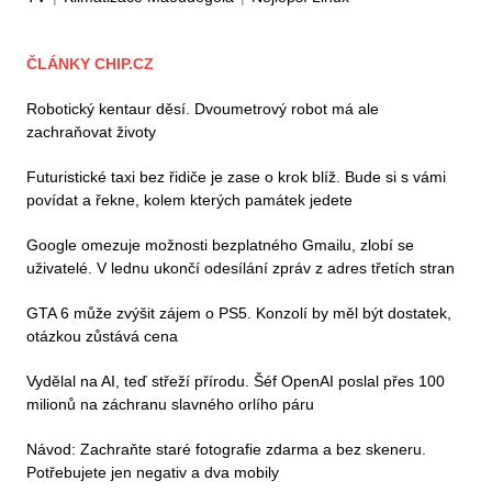
ČLÁNKY CHIP.CZ
Robotický kentaur děsí. Dvoumetrový robot má ale
zachraňovat životy
Futuristické taxi bez řidiče je zase o krok blíž. Bude si s vámi
povídat a řekne, kolem kterých památek jedete
Google omezuje možnosti bezplatného Gmailu, zlobí se
uživatelé. V lednu ukončí odesílání zpráv z adres třetích stran
GTA 6 může zvýšit zájem o PS5. Konzolí by měl být dostatek,
otázkou zůstává cena
Vydělal na AI, teď střeží přírodu. Šéf OpenAI poslal přes 100
milionů na záchranu slavného orlího páru
Návod: Zachraňte staré fotografie zdarma a bez skeneru.
Potřebujete jen negativ a dva mobily