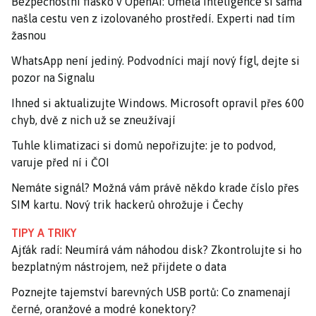
Bezpečnostní fiasko v OpenAI: Umělá inteligence si sama
našla cestu ven z izolovaného prostředí. Experti nad tím
žasnou
WhatsApp není jediný. Podvodníci mají nový fígl, dejte si
pozor na Signalu
Ihned si aktualizujte Windows. Microsoft opravil přes 600
chyb, dvě z nich už se zneužívají
Tuhle klimatizaci si domů nepořizujte: je to podvod,
varuje před ní i ČOI
Nemáte signál? Možná vám právě někdo krade číslo přes
SIM kartu. Nový trik hackerů ohrožuje i Čechy
TIPY A TRIKY
Ajťák radí: Neumírá vám náhodou disk? Zkontrolujte si ho
bezplatným nástrojem, než přijdete o data
Poznejte tajemství barevných USB portů: Co znamenají
černé, oranžové a modré konektory?