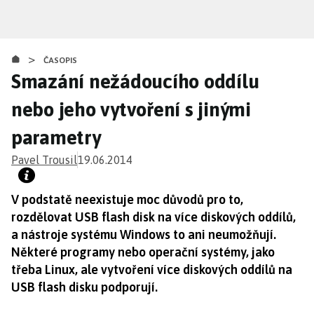
Přejít
k
hlavnímu
>
obsahu
ČASOPIS
Smazání nežádoucího oddílu
nebo jeho vytvoření s jinými
parametry
Pavel Trousil
19.06.2014
V podstatě neexistuje moc důvodů pro to,
rozdělovat USB flash disk na více diskových oddílů,
a nástroje systému Windows to ani neumožňují.
Některé programy nebo operační systémy, jako
třeba Linux, ale vytvoření více diskových oddílů na
USB flash disku podporují.