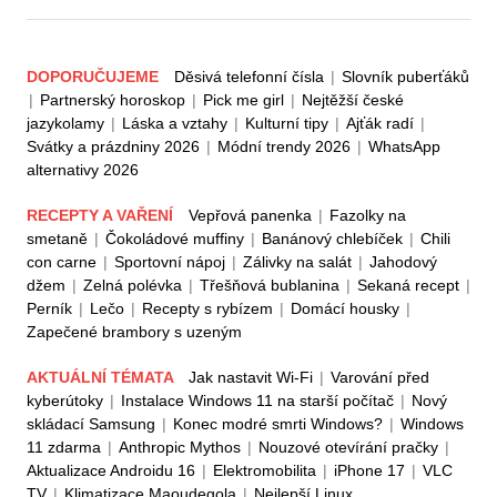
DOPORUČUJEME
Děsivá telefonní čísla
|
Slovník puberťáků
|
Partnerský horoskop
|
Pick me girl
|
Nejtěžší české
jazykolamy
|
Láska a vztahy
|
Kulturní tipy
|
Ajťák radí
|
Svátky a prázdniny 2026
|
Módní trendy 2026
|
WhatsApp
alternativy 2026
RECEPTY A VAŘENÍ
Vepřová panenka
|
Fazolky na
smetaně
|
Čokoládové muffiny
|
Banánový chlebíček
|
Chili
con carne
|
Sportovní nápoj
|
Zálivky na salát
|
Jahodový
džem
|
Zelná polévka
|
Třešňová bublanina
|
Sekaná recept
|
Perník
|
Lečo
|
Recepty s rybízem
|
Domácí housky
|
Zapečené brambory s uzeným
AKTUÁLNÍ TÉMATA
Jak nastavit Wi-Fi
|
Varování před
kyberútoky
|
Instalace Windows 11 na starší počítač
|
Nový
skládací Samsung
|
Konec modré smrti Windows?
|
Windows
11 zdarma
|
Anthropic Mythos
|
Nouzové otevírání pračky
|
Aktualizace Androidu 16
|
Elektromobilita
|
iPhone 17
|
VLC
TV
|
Klimatizace Maoudegola
|
Nejlepší Linux