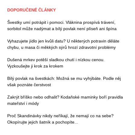
DOPORUČENÉ ČLÁNKY
Švestky umí potrápit i pomoci. Vláknina prospívá trávení,
sorbitol může nadýmat a bílý povlak není plíseň ani špína
Vyhazujete jídlo jen kvůli datu? U některých potravin děláte
chybu, u masa či měkkých sýrů hrozí zdravotní problémy
Dušená mrkev potěší sladkou chutí i nízkou cenou.
Vyzkoušejte ji krok za krokem
Bílý povlak na švestkách: Možná se mu vyhýbáte. Podle něj
však poznáte čerstvost
Zakrýt bříško nebo odhalit? Kodaňské maminky boří pravidla
mateřství i módy
Proč Skandinávky nikdy neříkají, že nemají co na sebe?
Okopírujte jejich šatník a pochopíte...