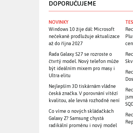
DOPORUČUJEME
NOVINKY
TES
Windows 10 žije dál: Microsoft
Rec
nečekaně prodlužuje aktualizace
Plu
až do října 2027
ce
Řada Galaxy S27 se rozroste o
Rec
čtvrtý model. Nový telefon může
Skv
být ideálním mixem pro masy i
Rec
Ultra elitu
Dos
Nejlepším 3D tiskárnám vládne
Rec
česká značka. V porovnání vítězí
jsm
kvalitou, ale levná rozhodně není
SQD
Co víme o nových skládačkách
Rec
Galaxy Z? Samsung chystá
Rep
radikální proměnu i nový model