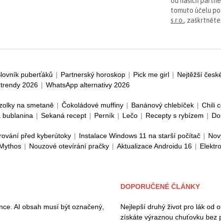
od našich partn
tomuto účelu p
s.r.o.
, zaškrtněte
lovník puberťáků
|
Partnerský horoskop
|
Pick me girl
|
Nejtěžší česk
trendy 2026
|
WhatsApp alternativy 2026
zolky na smetaně
|
Čokoládové muffiny
|
Banánový chlebíček
|
Chili 
 bublanina
|
Sekaná recept
|
Perník
|
Lečo
|
Recepty s rybízem
|
Do
rování před kyberútoky
|
Instalace Windows 11 na starší počítač
|
Nov
 Mythos
|
Nouzové otevírání pračky
|
Aktualizace Androidu 16
|
Elektr
DOPORUČENÉ ČLÁNKY
ence. AI obsah musí být označený,
Nejlepší druhý život pro lák od 
získáte výraznou chuťovku bez 