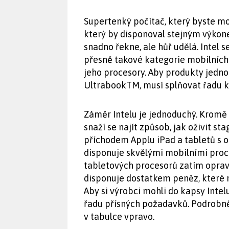
Supertenký počítač, který byste moh
který by disponoval stejným výkon
snadno řekne, ale hůř udělá. Intel s
přesně takové kategorie mobilních
jeho procesory. Aby produkty jedno
UltrabookTM, musí splňovat řadu kr
Záměr Intelu je jednoduchý. Kromě 
snaží se najít způsob, jak oživit 
příchodem Applu iPad a tabletů s
disponuje skvělými mobilními proc
tabletových procesorů zatím opra
disponuje dostatkem peněz, které 
Aby si výrobci mohli do kapsy Intel
řadu přísných požadavků. Podrobn
v tabulce vpravo.