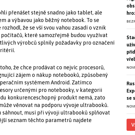
obs
li přenášet stejně snadno jako tablet, ale
hro
em a výbavou jako běžný notebook. To se
BEZ
e rozhodl, že se vší svou vahou zasadí o vznik
 počítačů, které samozřejmě budou využívat
Stač
Sta
tlivých výrobců splnily požadavky pro označení
uži
itérií.
při
vře
toho, že chce prodávat co nejvíc procesorů,
NOV
stagnující zájem o nákup notebooků, způsobený
 operačním systémem Android. Zatímco
Ruso
Rus
esory určenými pro notebooky, v kategorii
Exp
vdu konkurenceschopný produkt nemá, zato
se 
může věnovat na podporu vývoje ultrabooků.
NOV
u sáhnout, musí při vývoji ultrabooků splňovat
ější seznam těchto parametrů najdete
V