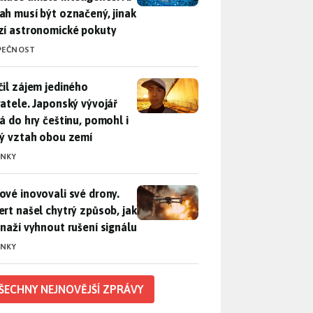
ah musí být označený, jinak
zí astronomické pokuty
PEČNOST
il zájem jediného uživatele. Japonský vývojář přidá do hry češ
čil zájem jediného
vatele. Japonský vývojář
dá do hry češtinu, pomohl i
lý vztah obou zemí
INKY
vé inovovali své drony. Expert našel chytrý způsob, jak se sna
ové inovovali své drony.
ert našel chytrý způsob, jak
snaží vyhnout rušení signálu
INKY
ŠECHNY NEJNOVĚJŠÍ ZPRÁVY