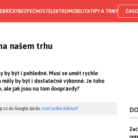
EBŘÍČKY
BEZPEČNOST
ELEKTROMOBILITA
TIPY A TRIKY
ČASO
 na našem trhu
ly by být i pohledné. Musí se umět rychle
 měly by být i dostatečně výkonné. Je toho
 ale jak jsou na tom doopravdy?
hip.cz do Google zpráv,
stačí jedno kliknutí!
DO
Zač
Zač
reg