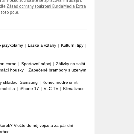
erů? Pokud souhlasíte se zpracováním údajů k
odle
Zásad ochrany soukromí BurdaMedia Extra
 toto pole.
é jazykolamy
|
Láska a vztahy
|
Kulturní tipy
|
con carne
|
Sportovní nápoj
|
Zálivky na salát
mácí housky
|
Zapečené brambory s uzeným
ý skládací Samsung
|
Konec modré smrti
omobilita
|
iPhone 17
|
VLC TV
|
Klimatizace
okurek? Vložte do něj vejce a za pár dní
práce