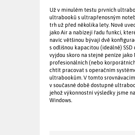
Už v minulém testu prvních ultra
ultrabooků s ultrapřenosným noteb
trh už před několika lety. Nově uv
jako Air a nabízejí řadu funkcí, kt
navíc většinou bývají dvě konfigu
s odlišnou kapacitou (ideálně) SSD 
vyjdou skoro na stejné peníze jako
profesionálních (nebo korporátních
chtít pracovat s operačním systé
ultrabookům. V tomto srovnávacím 
v současné době dostupné ultraboo
jehož výkonnostní výsledky jsme 
Windows.