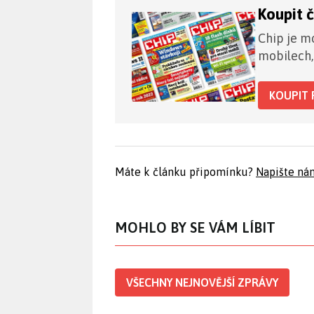
Koupit 
Chip je mo
mobilech,
KOUPIT 
Máte k článku připomínku?
Napište ná
MOHLO BY SE VÁM LÍBIT
VŠECHNY NEJNOVĚJŠÍ ZPRÁVY