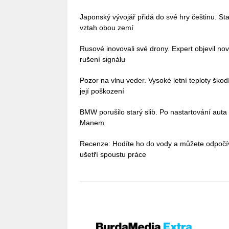
Japonský vývojář přidá do své hry češtinu. Stač
vztah obou zemí
Rusové inovovali své drony. Expert objevil no
rušení signálu
Pozor na vlnu veder. Vysoké letní teploty škodí 
její poškození
BMW porušilo starý slib. Po nastartování auta
Manem
Recenze: Hodíte ho do vody a můžete odpoč
ušetří spoustu práce