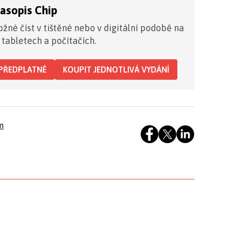
časopis Chip
žné číst v tištěné nebo v digitální podobě na
 tabletech a počítačích.
PŘEDPLATNÉ
KOUPIT JEDNOTLIVÁ VYDÁNÍ
m