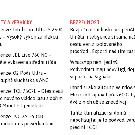
TY A ŽEBŘÍČKY
BEZPEČNOST
enze: Intel Core Ultra 5 250K
Bezpečnostní fiasko v OpenAI
s – Vysoký výkon za nízkou
Umělá inteligence si sama na
nu
cestu ven z izolovaného
prostředí. Experti nad tím ža
enze: JBL Live 780 NC –
ěle vybavená střední třída
WhatsApp není jediný.
Podvodníci mají nový fígl, dej
enze: O2 Pods Ultra –
si pozor na Signalu
tupná sluchátka s ANC
Ihned si aktualizujte Windows
enze: TCL 75C7L – Otestovali
Microsoft opravil přes 600 ch
e nového vládce jasu s obřím
dvě z nich už se zneužívají
 Mini-LED panelem
Tuhle klimatizaci si domů
enze: JVC XS-E934B –
nepořizujte: je to podvod, var
roduktor s powerbankou
před ní i ČOI