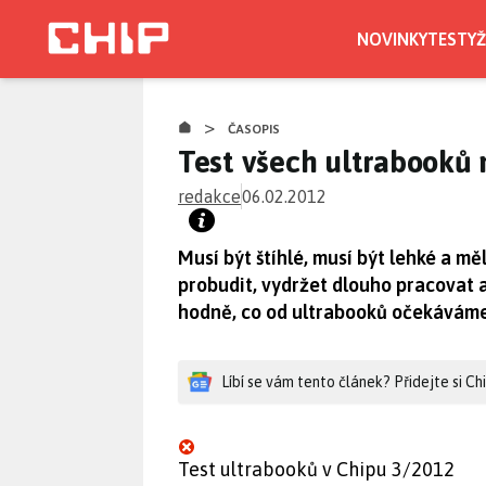
Přejít
k
NOVINKY
TESTY
Ž
hlavnímu
obsahu
>
ČASOPIS
Test všech ultrabooků
redakce
06.02.2012
Musí být štíhlé, musí být lehké a mě
probudit, vydržet dlouho pracovat a
hodně, co od ultrabooků očekáváme,
Líbí se vám tento článek? Přidejte si C
Test ultrabooků v Chipu 3/2012