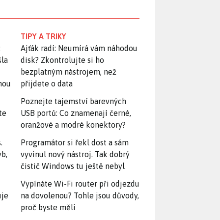
TIPY A TRIKY
:
Ajťák radí: Neumírá vám náhodou
šla
disk? Zkontrolujte si ho
bezplatným nástrojem, než
snou
přijdete o data
Poznejte tajemství barevných
te
USB portů: Co znamenají černé,
oranžové a modré konektory?
.
Programátor si řekl dost a sám
yb,
vyvinul nový nástroj. Tak dobrý
čistič Windows tu ještě nebyl
Vypínáte Wi-Fi router při odjezdu
uje
na dovolenou? Tohle jsou důvody,
proč byste měli