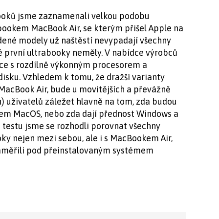
booků jsme zaznamenali velkou podobu
ookem MacBook Air, se kterým přišel Apple na
edené modely už naštěstí nevypadají všechny
eré první ultrabooky neměly. V nabídce výrobců
race s rozdílně výkonným procesorem a
disku. Vzhledem k tomu, že dražší varianty
 MacBook Air, bude u movitějších a převážně
) uživatelů záležet hlavně na tom, zda budou
mem MacOS, nebo zda dají přednost Windows a
testu jsme se rozhodli porovnat všechny
ky nejen mezi sebou, ale i s MacBookem Air,
naměřili pod přeinstalovaným systémem