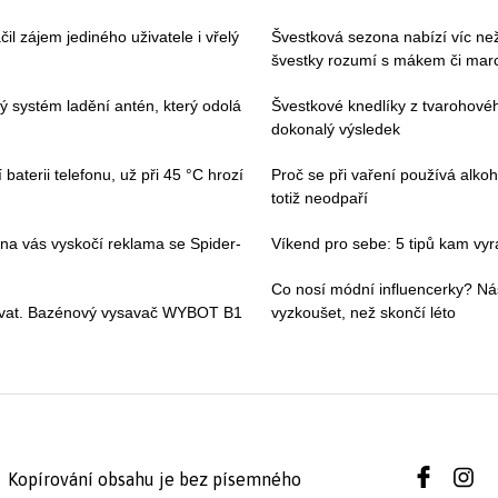
il zájem jediného uživatele i vřelý
Švestková sezona nabízí víc než 
švestky rozumí s mákem či ma
vý systém ladění antén, který odolá
Švestkové knedlíky z tvarohovéh
dokonalý výsledek
baterii telefonu, už při 45 °C hrozí
Proč se při vaření používá alkoh
totiž neodpaří
 na vás vyskočí reklama se Spider-
Víkend pro sebe: 5 tipů kam vyraz
Co nosí módní influencerky? Ná
ívat. Bazénový vysavač WYBOT B1
vyzkoušet, než skončí léto
Kopírování obsahu je bez písemného