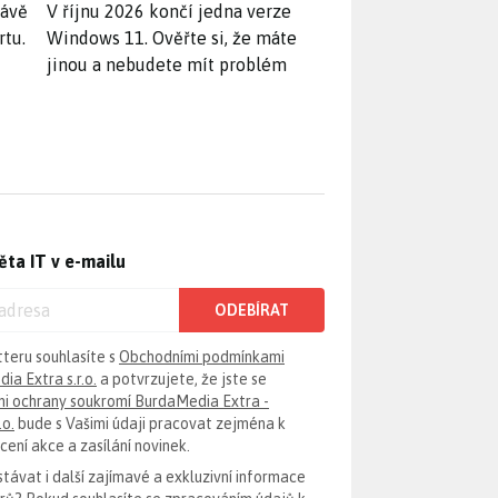
rávě
V říjnu 2026 končí jedna verze
rtu.
Windows 11. Ověřte si, že máte
jinou a nebudete mít problém
ěta IT v e-mailu
ODEBÍRAT
tteru souhlasíte s
Obchodními podmínkami
ia Extra s.r.o.
a potvrzujete, že jste se
i ochrany soukromí BurdaMedia Extra -
.o.
bude s Vašimi údaji pracovat zejména k
ení akce a zasílání novinek.
távat i další zajímavé a exkluzivní informace