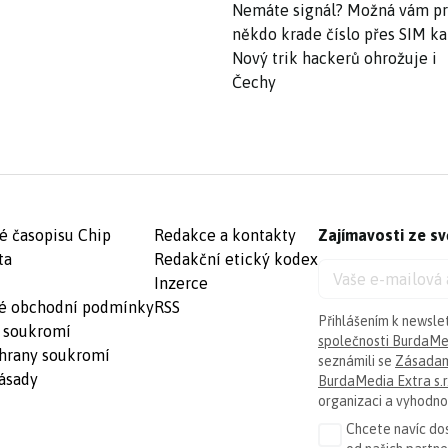
Nemáte signál? Možná vám p
někdo krade číslo přes SIM ka
Nový trik hackerů ohrožuje i
Čechy
é časopisu Chip
Redakce a kontakty
Zajímavosti ze sv
ta
Redakční etický kodex
Inzerce
é obchodní podmínky
RSS
Přihlášením k newsle
 soukromí
společnosti BurdaMed
hrany soukromí
seznámili se
Zásadam
ásady
BurdaMedia Extra s.r
organizaci a vyhodnoc
Chcete navíc dos