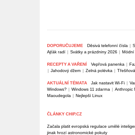
DOPORUČUJEME
Děsivá telefonní čísla
|
S
Ajťák radí
|
Svátky a prázdniny 2026
|
Módní 
RECEPTY A VAŘENÍ
Vepřová panenka
|
Fa
|
Jahodový džem
|
Zelná polévka
|
Třešňová
AKTUÁLNÍ TÉMATA
Jak nastavit Wi-Fi
|
Va
Windows?
|
Windows 11 zdarma
|
Anthropic
Maoudegola
|
Nejlepší Linux
ČLÁNKY CHIP.CZ
Začala platit evropská regulace umělé intelig
jinak hrozí astronomické pokuty