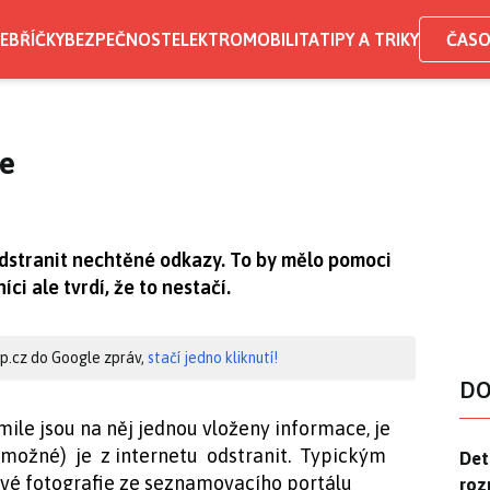
EBŘÍČKY
BEZPEČNOST
ELEKTROMOBILITA
TIPY A TRIKY
ČASO
e
dstranit nechtěné odkazy. To by mělo pomoci
i ale tvrdí, že to nestačí.
hip.cz do Google zpráv,
stačí jedno kliknutí!
DO
ile jsou na něj jednou vloženy informace, je
nemožné) je z internetu odstranit. Typickým
Det
Det
vé fotografie ze seznamovacího portálu
roz