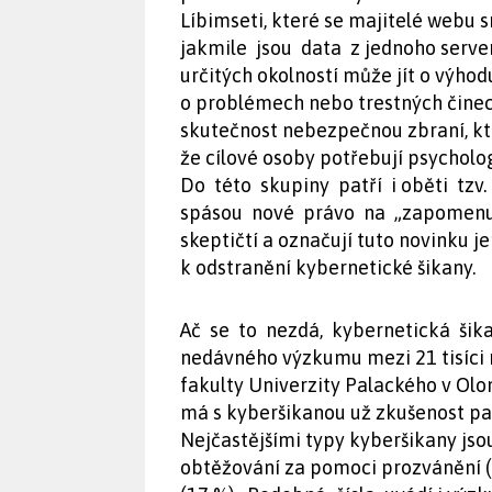
Líbimseti, které se majitelé webu 
jakmile jsou data z jednoho server
určitých okolností může jít o výho
o problémech nebo trestných činec
skutečnost nebezpečnou zbraní, kt
že cílové osoby potřebují psychol
Do této skupiny patří i oběti tzv
spásou nové právo na „zapomenutí“
skeptičtí a označují tuto novinku j
k odstranění kybernetické šikany.
Ač se to nezdá, kybernetická šik
nedávného výzkumu mezi 21 tisíci 
fakulty Univerzity Palackého v Olo
má s kyberšikanou už zkušenost pa
Nejčastějšími typy kyberšikany jsou
obtěžování za pomoci prozvánění 