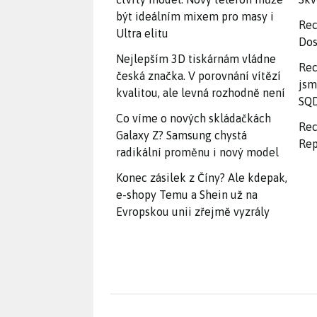
být ideálním mixem pro masy i
Rec
Ultra elitu
Dos
Nejlepším 3D tiskárnám vládne
Rec
česká značka. V porovnání vítězí
jsm
kvalitou, ale levná rozhodně není
SQD
Co víme o nových skládačkách
Rec
Galaxy Z? Samsung chystá
Rep
radikální proměnu i nový model
Konec zásilek z Číny? Ale kdepak,
e-shopy Temu a Shein už na
Evropskou unii zřejmě vyzrály