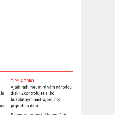
TIPY A TRIKY
:
Ajťák radí: Neumírá vám náhodou
šla
disk? Zkontrolujte si ho
bezplatným nástrojem, než
snou
přijdete o data
Poznejte tajemství barevných