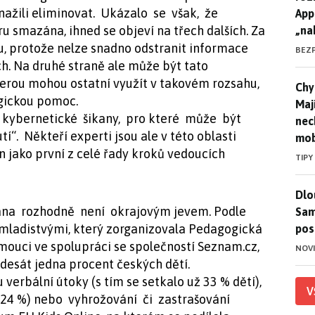
snažili eliminovat. Ukázalo se však, že
App
u smazána, ihned se objeví na třech dalších. Za
„na
du, protože nelze snadno odstranit informace
BEZ
h. Na druhé straně ale může být tato
erou mohou ostatní využít v takovém rozsahu,
Chyt
Chyt
ogickou pomoc.
Maj
. kybernetické šikany, pro které může být
nec
. Někteří experti jsou ale v této oblasti
mob
en jako první z celé řady kroků vedoucích
TIPY
Dlo
Dlo
ana rozhodně není okrajovým jevem. Podle
Sam
mladistvými, který zorganizovala Pedagogická
pos
mouci ve spolupráci se společností Seznam.cz,
NOV
desát jedna procent českých dětí.
 verbální útoky (s tím se setkalo už 33 % dětí),
V
(24 %) nebo vyhrožování či zastrašování