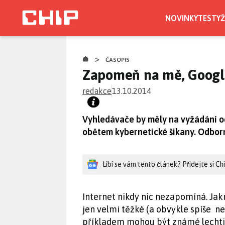
Přejít
k
NOVINKY
TESTY
Ž
hlavnímu
obsahu
>
ČASOPIS
Zapomeň na mě, Googl
redakce
13.10.2014
Vyhledávače by měly na vyžádání o
obětem kybernetické šikany. Odborníc
Líbí se vám tento článek? Přidejte si C
Internet nikdy nic nezapomíná. Jakm
jen velmi těžké (a obvykle spíše 
příkladem mohou být známé lechti