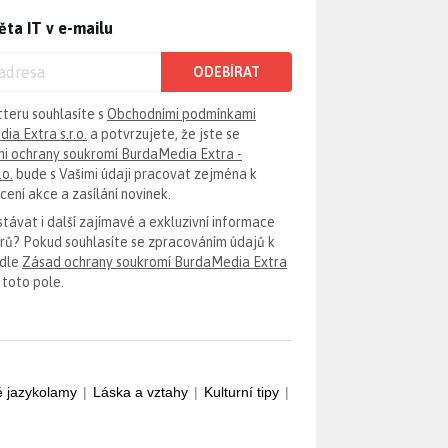
ěta IT v e-mailu
ODEBÍRAT
tteru souhlasíte s
Obchodními podmínkami
ia Extra s.r.o.
a potvrzujete, že jste se
i ochrany soukromí BurdaMedia Extra -
.o.
bude s Vašimi údaji pracovat zejména k
ení akce a zasílání novinek.
távat i další zajímavé a exkluzivní informace
erů? Pokud souhlasíte se zpracováním údajů k
odle
Zásad ochrany soukromí BurdaMedia Extra
 toto pole.
é jazykolamy
|
Láska a vztahy
|
Kulturní tipy
|