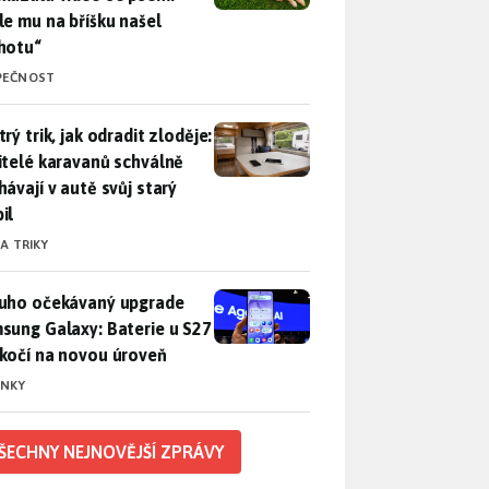
le mu na bříšku našel
hotu“
PEČNOST
rý trik, jak odradit zloděje: Majitelé karavanů schválně necháv
rý trik, jak odradit zloděje:
itelé karavanů schválně
hávají v autě svůj starý
il
 A TRIKY
uho očekávaný upgrade Samsung Galaxy: Baterie u S27 poskočí
uho očekávaný upgrade
sung Galaxy: Baterie u S27
kočí na novou úroveň
INKY
ŠECHNY NEJNOVĚJŠÍ ZPRÁVY