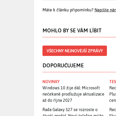
Máte k článku připomínku?
Napište ná
MOHLO BY SE VÁM LÍBIT
VŠECHNY NEJNOVĚJŠÍ ZPRÁVY
DOPORUČUJEME
NOVINKY
TES
Windows 10 žije dál: Microsoft
Rec
nečekaně prodlužuje aktualizace
Plu
až do října 2027
ce
Řada Galaxy S27 se rozroste o
Rec
čtvrtý model. Nový telefon může
Skv