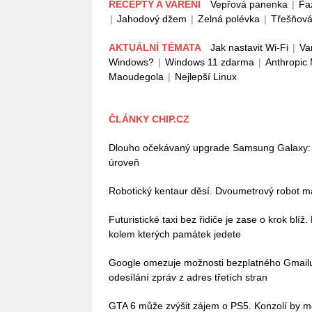
RECEPTY A VAŘENÍ
Vepřová panenka
|
Fa
|
Jahodový džem
|
Zelná polévka
|
Třešňová
AKTUÁLNÍ TÉMATA
Jak nastavit Wi-Fi
|
Va
Windows?
|
Windows 11 zdarma
|
Anthropic
Maoudegola
|
Nejlepší Linux
ČLÁNKY CHIP.CZ
Dlouho očekávaný upgrade Samsung Galaxy: 
úroveň
Robotický kentaur děsí. Dvoumetrový robot má
Futuristické taxi bez řidiče je zase o krok blíž
kolem kterých památek jedete
Google omezuje možnosti bezplatného Gmailu, 
odesílání zpráv z adres třetích stran
GTA 6 může zvýšit zájem o PS5. Konzolí by mě