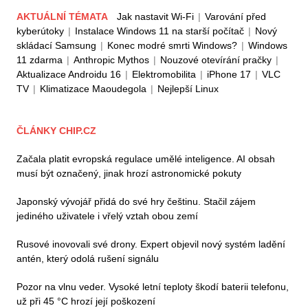
AKTUÁLNÍ TÉMATA
Jak nastavit Wi-Fi
|
Varování před
kyberútoky
|
Instalace Windows 11 na starší počítač
|
Nový
skládací Samsung
|
Konec modré smrti Windows?
|
Windows
11 zdarma
|
Anthropic Mythos
|
Nouzové otevírání pračky
|
Aktualizace Androidu 16
|
Elektromobilita
|
iPhone 17
|
VLC
TV
|
Klimatizace Maoudegola
|
Nejlepší Linux
ČLÁNKY CHIP.CZ
Začala platit evropská regulace umělé inteligence. AI obsah
musí být označený, jinak hrozí astronomické pokuty
Japonský vývojář přidá do své hry češtinu. Stačil zájem
jediného uživatele i vřelý vztah obou zemí
Rusové inovovali své drony. Expert objevil nový systém ladění
antén, který odolá rušení signálu
Pozor na vlnu veder. Vysoké letní teploty škodí baterii telefonu,
už při 45 °C hrozí její poškození