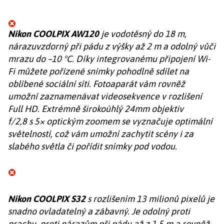
Nikon C
OOLPIX AW120
j
e vodotěsný do 18 m,
nárazuvzdorný při pádu z výšky až 2 m a odolný vůči
mrazu do –10 °C. Díky integrovanému připojení Wi-
Fi můžete pořízené snímky pohodlně sdílet na
oblíbené sociální síti. Fotoaparát vám rovněž
umožní zaznamenávat videosekvence v rozlišení
Full HD. Extrémně širokoúhlý 24mm objektiv
f/2,8 s 5× optickým zoomem se vyznačuje optimální
světelností, což vám umožní zachytit scény i za
slabého světla či pořídit snímky pod vodou.
Nikon COOLPIX S32
s rozlišením 13 milionů pixelů je
snadno ovladatelný a zábavný. Je odolný proti
prachu, proti nárazům při pádu až z 1,5 m a rovněž