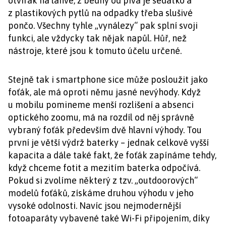
otvírák na lahve, z bedny od piva je sedátko a
z plastikových pytlů na odpadky třeba slušivé
pončo. Všechny tyhle „vynálezy“ pak splní svoji
funkci, ale vždycky tak nějak napůl. Hůř, než
nástroje, které jsou k tomuto účelu určené.
Stejně tak i smartphone sice může posloužit jako
foťák, ale má oproti němu jasné nevýhody. Když
u mobilu pomineme menší rozlišení a absenci
optického zoomu, má na rozdíl od něj správně
vybraný foťák především dvě hlavní výhody. Tou
první je větší výdrž baterky – jednak celkově vyšší
kapacita a dále také fakt, že foťák zapínáme tehdy,
když chceme fotit a mezitím baterka odpočívá.
Pokud si zvolíme některý z tzv. „outdoorových“
modelů foťáků, získáme druhou výhodu v jeho
vysoké odolnosti. Navíc jsou nejmodernější
fotoaparáty vybavené také Wi-Fi připojením, díky