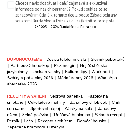
Chcete navíc dostávat i další zajímavé a exkluzivní
informace od našich partnerů? Pokud souhlasíte se
zpracováním údajů k tomuto účelu podle
Zásad ochrany
soukromí BurdaMedia Extra s.r.o.
, zaškrtněte toto pole.
© 2003—2026 BurdaMedia Extra s.r.o.
DOPORUČUJEME
Děsivá telefonní čísla
|
Slovník puberťáků
|
Partnerský horoskop
|
Pick me girl
|
Nejtěžší české
jazykolamy
|
Láska a vztahy
|
Kulturní tipy
|
Ajťák radí
|
Svátky a prázdniny 2026
|
Módní trendy 2026
|
WhatsApp
alternativy 2026
RECEPTY A VAŘENÍ
Vepřová panenka
|
Fazolky na
smetaně
|
Čokoládové muffiny
|
Banánový chlebíček
|
Chili
con carne
|
Sportovní nápoj
|
Zálivky na salát
|
Jahodový
džem
|
Zelná polévka
|
Třešňová bublanina
|
Sekaná recept
|
Perník
|
Lečo
|
Recepty s rybízem
|
Domácí housky
|
Zapečené brambory s uzeným