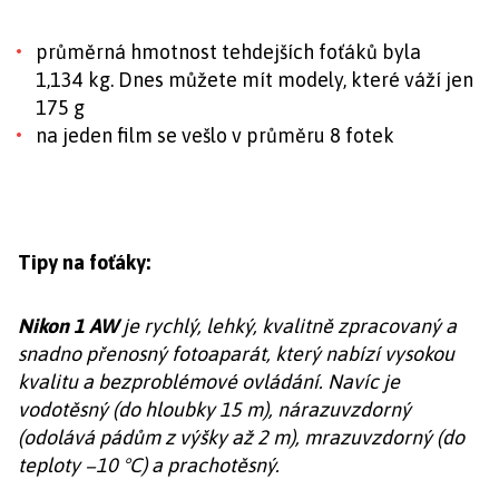
průměrná hmotnost tehdejších foťáků byla
1,134 kg. Dnes můžete mít modely, které váží jen
175 g
na jeden film se vešlo v průměru 8 fotek
Tipy na foťáky:
Nikon 1 AW
je rychlý, lehký, kvalitně zpracovaný a
snadno přenosný fotoaparát, který nabízí vysokou
kvalitu a bezproblémové ovládání. Navíc je
vodotěsný (do hloubky 15 m), nárazuvzdorný
(odolává pádům z výšky až 2 m), mrazuvzdorný (do
teploty −10 °C) a prachotěsný.