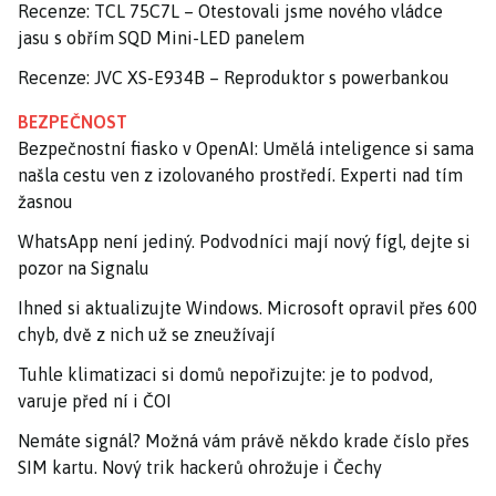
Recenze: TCL 75C7L – Otestovali jsme nového vládce
jasu s obřím SQD Mini-LED panelem
Recenze: JVC XS-E934B – Reproduktor s powerbankou
BEZPEČNOST
Bezpečnostní fiasko v OpenAI: Umělá inteligence si sama
našla cestu ven z izolovaného prostředí. Experti nad tím
žasnou
WhatsApp není jediný. Podvodníci mají nový fígl, dejte si
pozor na Signalu
Ihned si aktualizujte Windows. Microsoft opravil přes 600
chyb, dvě z nich už se zneužívají
Tuhle klimatizaci si domů nepořizujte: je to podvod,
varuje před ní i ČOI
Nemáte signál? Možná vám právě někdo krade číslo přes
SIM kartu. Nový trik hackerů ohrožuje i Čechy