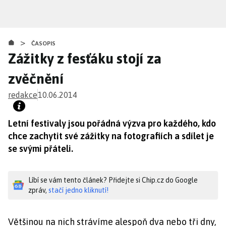
Přejít
k
hlavnímu
>
obsahu
ČASOPIS
Zážitky z fesťáku stojí za
zvěčnění
redakce
10.06.2014
Letní festivaly jsou pořádná výzva pro každého, kdo
chce zachytit své zážitky na fotografiích a sdílet je
se svými přáteli.
Líbí se vám tento článek? Přidejte si Chip.cz do Google
zpráv,
stačí jedno kliknutí!
Většinou na nich strávíme alespoň dva nebo tři dny,