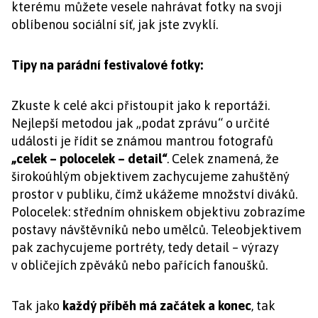
kterému můžete vesele nahrávat fotky na svoji
oblíbenou sociální síť, jak jste zvyklí.
Tipy na parádní festivalové fotky:
Zkuste k celé akci přistoupit jako k reportáži.
Nejlepší metodou jak „podat zprávu“ o určité
události je řídit se známou mantrou fotografů
„celek – polocelek – detail“
. Celek znamená, že
širokoúhlým objektivem zachycujeme zahuštěný
prostor v publiku, čímž ukážeme množství diváků.
Polocelek: středním ohniskem objektivu zobrazíme
postavy návštěvníků nebo umělců. Teleobjektivem
pak zachycujeme portréty, tedy detail – výrazy
v obličejích zpěváků nebo pařících fanoušků.
Tak jako
každý příběh má začátek a konec
, tak