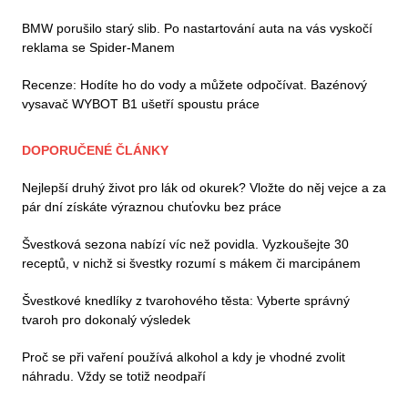
BMW porušilo starý slib. Po nastartování auta na vás vyskočí
reklama se Spider-Manem
Recenze: Hodíte ho do vody a můžete odpočívat. Bazénový
vysavač WYBOT B1 ušetří spoustu práce
DOPORUČENÉ ČLÁNKY
Nejlepší druhý život pro lák od okurek? Vložte do něj vejce a za
pár dní získáte výraznou chuťovku bez práce
Švestková sezona nabízí víc než povidla. Vyzkoušejte 30
receptů, v nichž si švestky rozumí s mákem či marcipánem
Švestkové knedlíky z tvarohového těsta: Vyberte správný
tvaroh pro dokonalý výsledek
Proč se při vaření používá alkohol a kdy je vhodné zvolit
náhradu. Vždy se totiž neodpaří