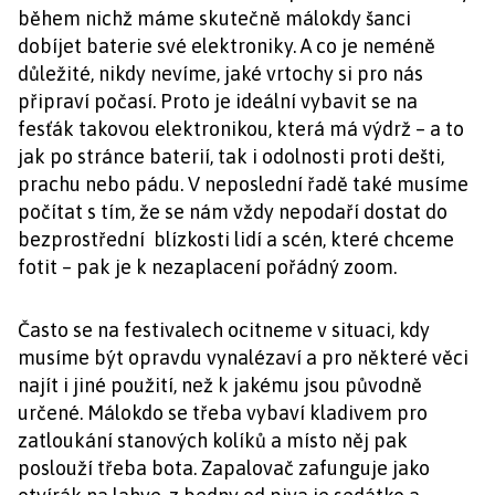
během nichž máme skutečně málokdy šanci
dobíjet baterie své elektroniky. A co je neméně
důležité, nikdy nevíme, jaké vrtochy si pro nás
připraví počasí. Proto je ideální vybavit se na
fesťák takovou elektronikou, která má výdrž – a to
jak po stránce baterií, tak i odolnosti proti dešti,
prachu nebo pádu. V neposlední řadě také musíme
počítat s tím, že se nám vždy nepodaří dostat do
bezprostřední blízkosti lidí a scén, které chceme
fotit – pak je k nezaplacení pořádný zoom.
Často se na festivalech ocitneme v situaci, kdy
musíme být opravdu vynalézaví a pro některé věci
najít i jiné použití, než k jakému jsou původně
určené. Málokdo se třeba vybaví kladivem pro
zatloukání stanových kolíků a místo něj pak
poslouží třeba bota. Zapalovač zafunguje jako