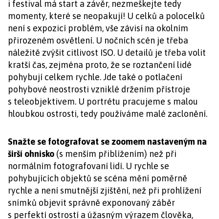
i festival má start a závěr, nezmeškejte tedy
momenty, které se neopakují! U celků a polocelků
není s expozicí problém, vše závisí na okolním
přirozeném osvětlení. U nočních scén je třeba
náležitě zvýšit citlivost ISO. U detailů je třeba volit
kratší čas, zejména proto, že se roztančení lidé
pohybují celkem rychle. Jde také o potlačení
pohybové neostrosti vzniklé držením přístroje
s teleobjektivem. U portrétu pracujeme s malou
hloubkou ostrosti, tedy používáme malé zaclonění.
Snažte se fotografovat se zoomem nastaveným na
širší ohnisko
(s menším přiblížením) než při
normálním fotografovaní lidí. U rychle se
pohybujících objektů se scéna mění poměrně
rychle a není smutnější zjištění, než při prohlížení
snímků objevit správně exponovaný záběr
s perfektí ostrostí a úžasným výrazem člověka,