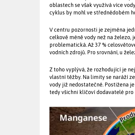
oblastech se však využívá více vody
cyklus by mohl ve střednědobém ho
V centru pozornosti je zejména jed
celkově méně vody než na železo, je
problematická. Až 37 % celosvětov
vodních zdrojů. Pro srovnání, u žele
Z toho vyplývá, že rozhodující je n
vlastní těžby. Na limity se naráží 
vody již nedostatečné. Postižena je
tedy všichni klíčoví dodavatelé pro 