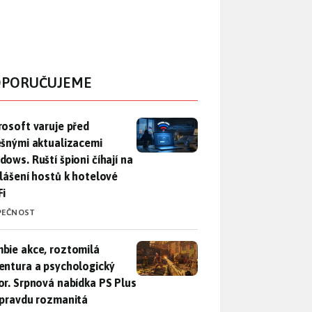
PORUČUJEME
rosoft varuje před falešnými aktualizacemi Windows. Ruští špio
rosoft varuje před
ešnými aktualizacemi
dows. Ruští špioni číhají na
hlášení hostů k hotelové
Fi
PEČNOST
bie akce, roztomilá adventura a psychologický horor. Srpnová
bie akce, roztomilá
entura a psychologický
or. Srpnová nabídka PS Plus
opravdu rozmanitá