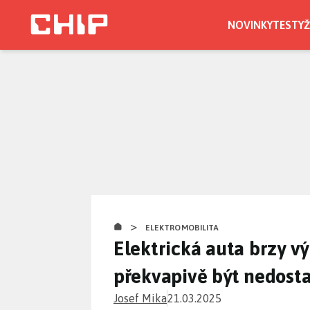
Přejít
k
NOVINKY
TESTY
Ž
hlavnímu
obsahu
>
ELEKTROMOBILITA
Elektrická auta brzy v
překvapivě být nedost
Josef Mika
21.03.2025