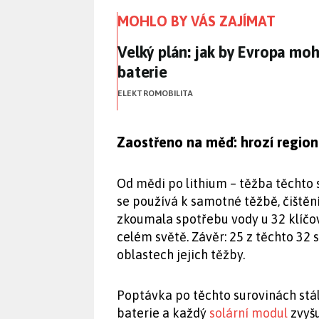
MOHLO BY VÁS ZAJÍMAT
Velký plán: jak by Evropa mo
Velký plán: jak by Evropa moh
baterie
ELEKTROMOBILITA
Zaostřeno na měď: hrozí regioná
Od mědi po lithium – těžba těchto 
se používá k samotné těžbě, čištěn
zkoumala spotřebu vody u 32 klíčov
celém světě. Závěr: 25 z těchto 32 s
oblastech jejich těžby.
Poptávka po těchto surovinách stá
baterie a každý
solární modul
zvyšu