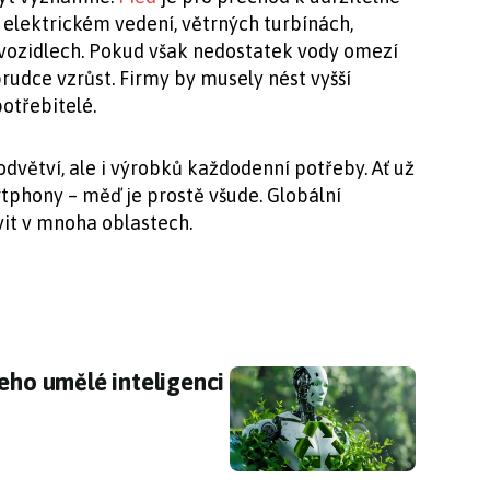
 elektrickém vedení, větrných turbínách,
 vozidlech. Pokud však nedostatek vody omezí
prudce vzrůst. Firmy by musely nést vyšší
potřebitelé.
dvětví, ale i výrobků každodenní potřeby. Ať už
tphony – měď je prostě všude. Globální
vit v mnoha oblastech.
jeho umělé inteligenci trpí ekologie
jeho umělé inteligenci