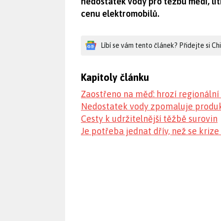
nedostatek vody pro těžbu mědi, lit
cenu elektromobilů.
Líbí se vám tento článek? Přidejte si C
Kapitoly článku
Zaostřeno na měď: hrozí regionální 
Nedostatek vody zpomaluje produk
Cesty k udržitelnější těžbě surovin
Je potřeba jednat dřív, než se kriz