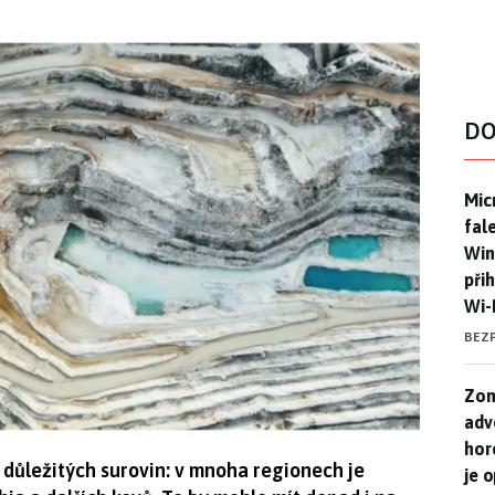
DO
Mic
Mic
fal
Win
při
Wi-
BEZ
Zom
Zom
adv
hor
důležitých surovin: v mnoha regionech je
je 