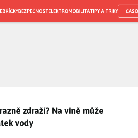
EBŘÍČKY
BEZPEČNOST
ELEKTROMOBILITA
TIPY A TRIKY
ČASO
ýrazně zdraží? Na vině může
atek vody