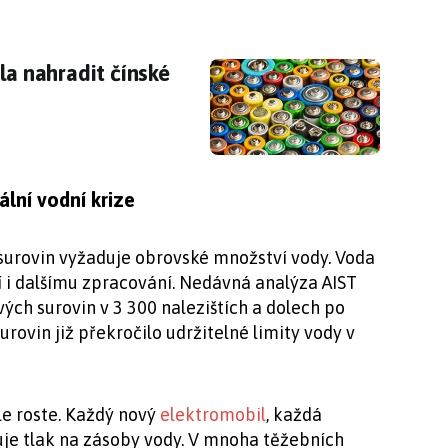
hla nahradit čínské baterie
la nahradit čínské
lní vodní krize
surovin vyžaduje obrovské množství vody. Voda
í i dalšímu zpracování. Nedávná analýza AIST
ých surovin v 3 300 nalezištích a dolech po
urovin již překročilo udržitelné limity vody v
le roste. Každý nový
elektromobil
, každá
je tlak na zásoby vody. V mnoha těžebních