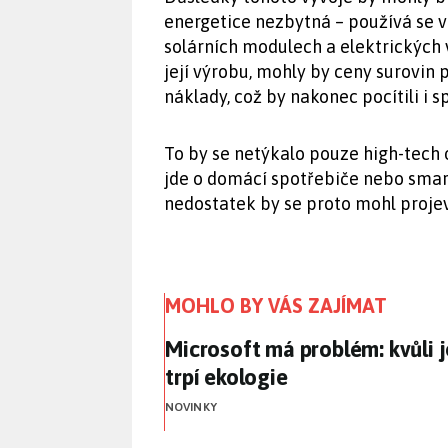
energetice nezbytná – používá se v
solárních modulech a elektrických
její výrobu, mohly by ceny surovin 
náklady, což by nakonec pocítili i s
To by se netýkalo pouze high-tech o
jde o domácí spotřebiče nebo smar
nedostatek by se proto mohl proje
MOHLO BY VÁS ZAJÍMAT
Microsoft má problém: kvůli 
Microsoft má problém: kvůli 
trpí ekologie
NOVINKY