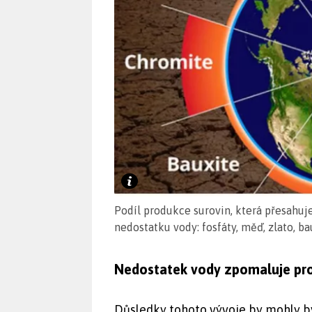
Podíl produkce surovin, která přesahuj
nedostatku vody: fosfáty, měď, zlato, ba
Nedostatek vody zpomaluje pro
Důsledky tohoto vývoje by mohly 