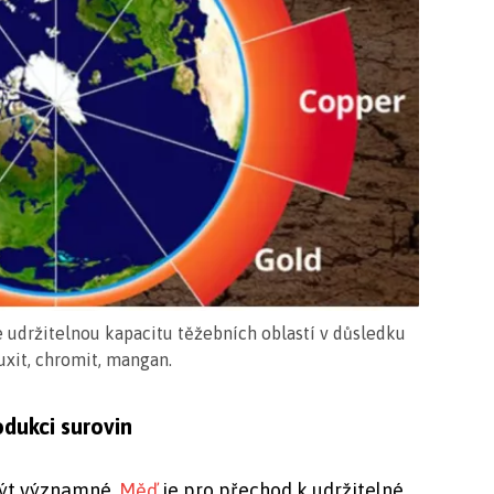
e udržitelnou kapacitu těžebních oblastí v důsledku
uxit, chromit, mangan.
dukci surovin
být významné.
Měď
je pro přechod k udržitelné