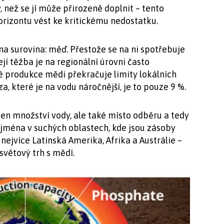
, než se jí může přirozeně doplnit – tento
rizontu vést ke kritickému nedostatku.
na surovina: měď. Přestože se na ni spotřebuje
jí těžba je na regionální úrovni často
é produkce mědi překračuje limity lokálních
za, které je na vodu náročnější, je to pouze 9 %.
ejen množství vody, ale také místo odběru a tedy
zejména v suchých oblastech, kde jsou zásoby
 nejvíce Latinská Amerika, Afrika a Austrálie –
světový trh s mědí.