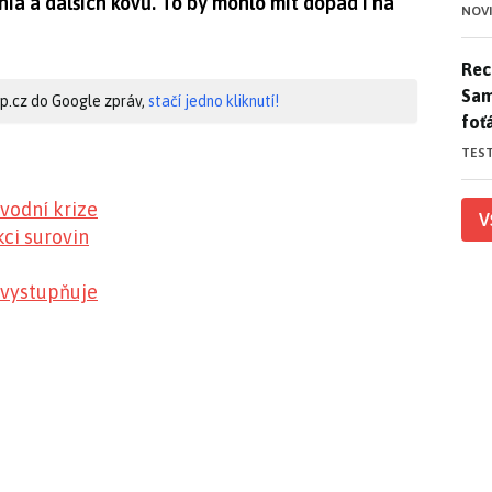
hia a dalších kovů. To by mohlo mít dopad i na
NOV
Rece
Rece
Sam
hip.cz do Google zpráv,
stačí jedno kliknutí!
foť
TES
vodní krize
V
ci surovin
e vystupňuje